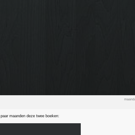
maanda
n paar maanden deze twee boeken: