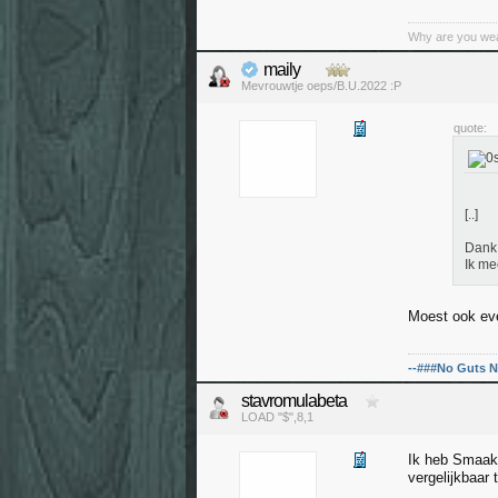
Why are you wear
maily
Mevrouwtje oeps/B.U.2022 :P
quote:
[..]
Dank 
Ik me
Moest ook e
--###No Guts N
stavromulabeta
LOAD "$",8,1
Ik heb Smaak 
vergelijkbaar 