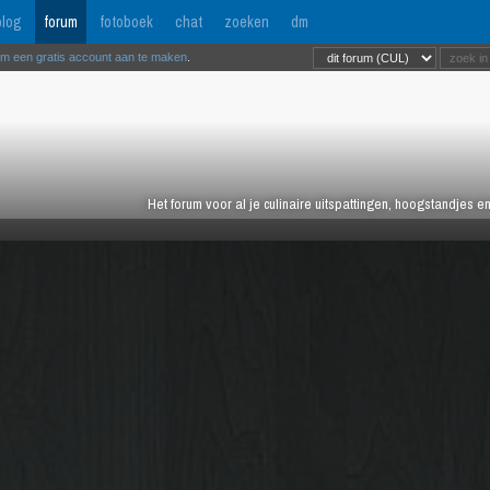
log
forum
fotoboek
chat
zoeken
dm
om een gratis account aan te maken
.
Het forum voor al je culinaire uitspattingen, hoogstandjes 