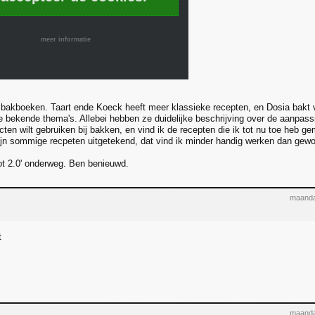
meer informatie
 bakboeken. Taart ende Koeck heeft meer klassieke recepten, en Dosia bakt 
de bekende thema's. Allebei hebben ze duidelijke beschrijving over de aanpass
ucten wilt gebruiken bij bakken, en vind ik de recepten die ik tot nu toe heb g
jn sommige recpeten uitgetekend, dat vind ik minder handig werken dan gewoon
ot 2.0' onderweg. Ben benieuwd.
maanda
t
maanda