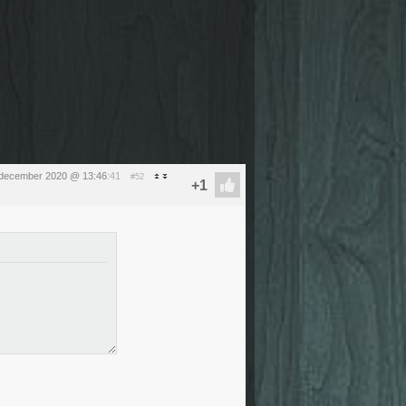
 december 2020 @ 13:46
:41
#52