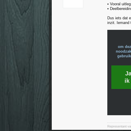
• Vooral uitl
• Deelbereidin
Dus iets dat 
inzit. Iemand 
om dez
noodzake
gebruik
J
ik
Representant van