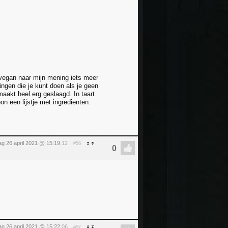
vegan naar mijn mening iets meer
ingen die je kunt doen als je geen
emaakt heel erg geslaagd. In taart
 een lijstje met ingredienten.
g 26 april 2021 @ 15:19
:12
#56
g 26 april 2021 @ 15:22
:06
#57