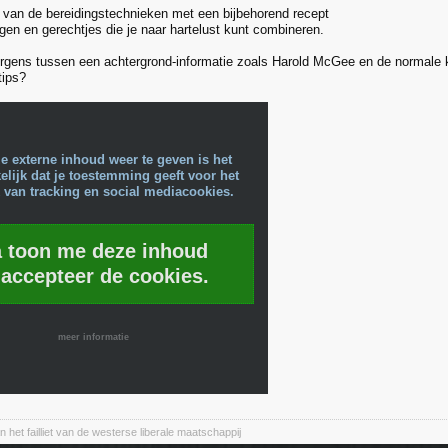
eg van de bereidingstechnieken met een bijbehorend recept
gen en gerechtjes die je naar hartelust kunt combineren.
ergens tussen een achtergrond-informatie zoals Harold McGee en de normale
tips?
e externe inhoud weer te geven is het
lijk dat je toestemming geeft voor het
 van tracking en social mediacookies.
a toon me deze inhoud
 accepteer de cookies.
meer informatie
 het failliet van de westerse liberale maatschappij