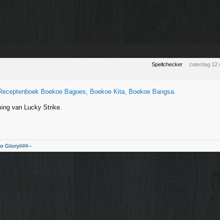
Spellchecker
zaterdag 12
Receptenboek Boekoe Bagoes, Boekoe Kita, Boekoe Bangsa.
ing van Lucky Strike.
o Glory###--