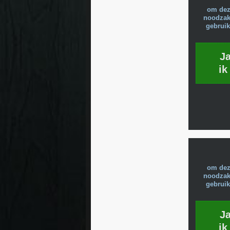
om dez
noodzake
gebruik
J
ik
om dez
noodzake
gebruik
J
ik