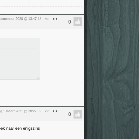
 december 2020 @ 13:47
:13
#53
g 1 maart 2021 @ 20:27
:32
#54
ek naar een enigszins