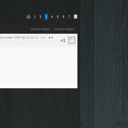
1
2
3
4
5
6
7
actieve topics
nieuwe topics
 december 2020 @ 13:12
:38
#51