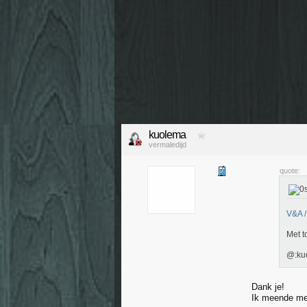
kuolema
vermaledijd
quote:
V&A 
Met t
@:ku
Dank je!
Ik meende me 