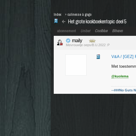
Index
»
culinesse à gogo
Het grote kookboekentopic deel 5
abonnement
Unibet
Coolblue
Bitvavo
maily
Mevrouwtje oeps/B.U.2022 :P
V&A / [GEZ] 
Met toestemm
@kuolema
--###No Guts N