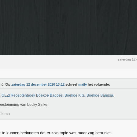
zaterdag 12
Op
zaterdag 12 december 2020 13:12
schreef
maily
het volgende:
/ [GEZ] Receptenboek Boekoe Bagoes, Boekoe Kita, Boekoe Bangsa.
oestemming van Lucky Strike.
olema
te kunnen herinneren dat er zo'n topic was maar zag hem niet.