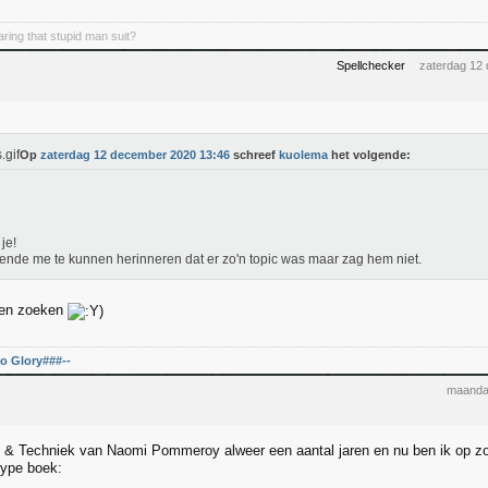
ing that stupid man suit?
Spellchecker
zaterdag 12
Op
zaterdag 12 december 2020 13:46
schreef
kuolema
het volgende:
je!
ende me te kunnen herinneren dat er zo'n topic was maar zag hem niet.
ven zoeken
o Glory###--
maanda
& Techniek van Naomi Pommeroy alweer een aantal jaren en nu ben ik op zo
type boek: