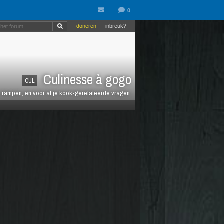
doneren
inbreuk?
Culinesse à gogo
CUL
en rampen, en voor al je kook-gerelateerde vragen.