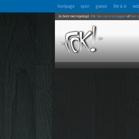
frontpage
sport
games
film & tv
web
Je bent niet ingelogd.
Klik hier om in te loggen
of
hier 