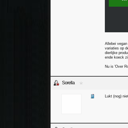
Allebei vegan
variaties op 
dierlijke prod
ende koeck zi
Nu is 'Over R
Sorella
Lukt (nog) nie