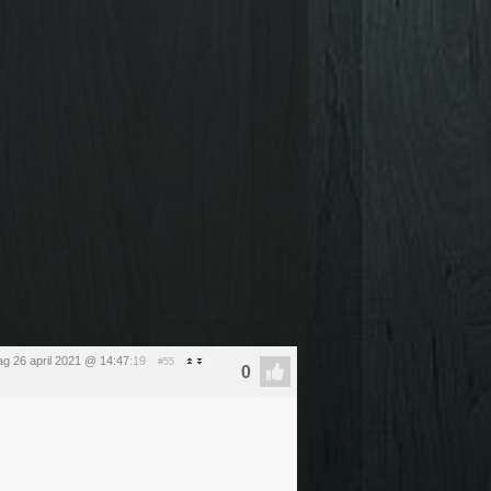
g 26 april 2021 @ 14:47
:19
#55