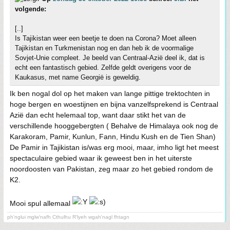
volgende:
[..]
Is Tajikistan weer een beetje te doen na Corona? Moet alleen
Tajikistan en Turkmenistan nog en dan heb ik de voormalige
Sovjet-Unie compleet. Je beeld van Centraal-Azië deel ik, dat is
echt een fantastisch gebied. Zelfde geldt overigens voor de
Kaukasus, met name Georgië is geweldig.
Ik ben nogal dol op het maken van lange pittige trektochten in
hoge bergen en woestijnen en bijna vanzelfsprekend is Centraal
Azië dan echt helemaal top, want daar stikt het van de
verschillende hooggebergten ( Behalve de Himalaya ook nog de
Karakoram, Pamir, Kunlun, Fann, Hindu Kush en de Tien Shan)
De Pamir in Tajikistan is/was erg mooi, maar, imho ligt het meest
spectaculaire gebied waar ik geweest ben in het uiterste
noordoosten van Pakistan, zeg maar zo het gebied rondom de
K2.
Mooi spul allemaal
ph'nglui mglw'nafh Cthulhu R'lyeh wgah'nagl fhtagn