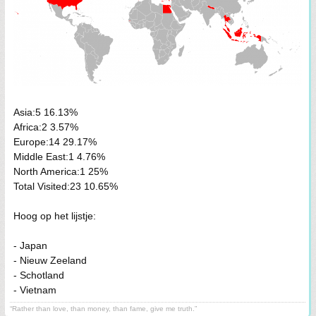
Asia:5 16.13%
Africa:2 3.57%
Europe:14 29.17%
Middle East:1 4.76%
North America:1 25%
Total Visited:23 10.65%
Hoog op het lijstje:
- Japan
- Nieuw Zeeland
- Schotland
- Vietnam
“Rather than love, than money, than fame, give me truth.”