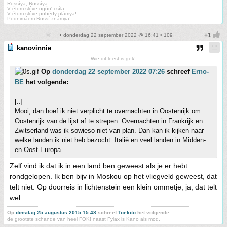
Rossíya, Rossíya -
V étom slóve ogón' i síla,
V étom slóve pobédy plámya!
Podnimáem Rossí známya!
• donderdag 22 september 2022 @ 16:41 • 109
kanovinnie
Wie dit leest is gek!
Op
donderdag 22 september 2022 07:26
schreef
Erno-
BE
het volgende:
[..]
Mooi, dan hoef ik niet verplicht te overnachten in Oostenrijk om
Oostenrijk van de lijst af te strepen. Overnachten in Frankrijk en
Zwitserland was ik sowieso niet van plan. Dan kan ik kijken naar
welke landen ik niet heb bezocht: Italië en veel landen in Midden-
en Oost-Europa.
Zelf vind ik dat ik in een land ben geweest als je er hebt
rondgelopen. Ik ben bijv in Moskou op het vliegveld geweest, dat
telt niet. Op doorreis in lichtenstein een klein ommetje, ja, dat telt
wel.
Op
dinsdag 25 augustus 2015 15:48
schreef
Toekito
het volgende:
de grootste schande van heel FOK! naast Fylax is Kano als mod.