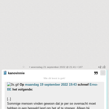
• woensdag 21 september 2022 @ 21:41 • 107
kanovinnie
Wie dit leest is gek!
Op
maandag 19 september 2022 19:43
schreef
Erno-
BE
het volgende:
[..]
Sommige mensen vinden gewoon dat je per se overnacht moet
hebben in een bepaald land om het af te strepen. Alleen bij