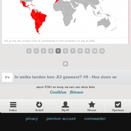
Als je mij ziet posten ben ik verdwaald in het verleden of mis ik jullie
1
2
3
4
5
6
7
8
9
10
11
In welke landen ben JIJ geweest? #9 - Hoe doen we dat t
trv
steun FOK! en koop via een van deze links
Coolblue
Bitvavo
Index
Actief
MyAT
Nieuw
Opslaan
privacy
•
premium account
•
voorwaarden