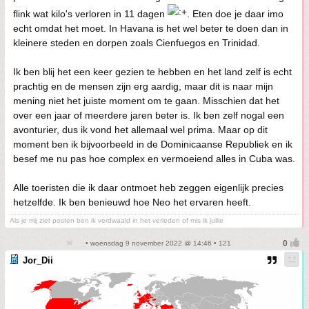
flink wat kilo's verloren in 11 dagen
. Eten doe je daar imo
echt omdat het moet. In Havana is het wel beter te doen dan in
kleinere steden en dorpen zoals Cienfuegos en Trinidad.
Ik ben blij het een keer gezien te hebben en het land zelf is echt
prachtig en de mensen zijn erg aardig, maar dit is naar mijn
mening niet het juiste moment om te gaan. Misschien dat het
over een jaar of meerdere jaren beter is. Ik ben zelf nogal een
avonturier, dus ik vond het allemaal wel prima. Maar op dit
moment ben ik bijvoorbeeld in de Dominicaanse Republiek en ik
besef me nu pas hoe complex en vermoeiend alles in Cuba was.
Alle toeristen die ik daar ontmoet heb zeggen eigenlijk precies
hetzelfde. Ik ben benieuwd hoe Neo het ervaren heeft.
Als je mij ziet posten ben ik verdwaald in het verleden of mis ik jullie
• woensdag 9 november 2022 @ 14:46 • 121
Jor_Dii