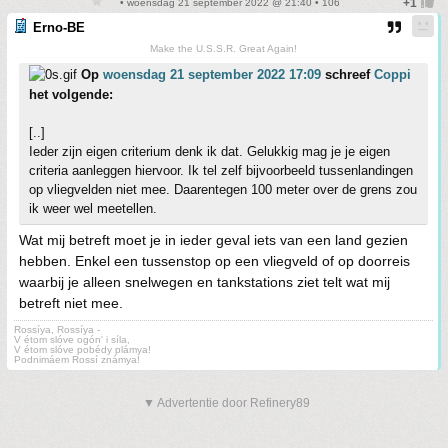
• woensdag 21 september 2022 @ 21:40 • 106
Erno-BE
Make the U.S.S.R. Great Again!
Op
woensdag 21 september 2022 17:09
schreef
Coppi
het volgende:
[..]
Ieder zijn eigen criterium denk ik dat. Gelukkig mag je je eigen
criteria aanleggen hiervoor. Ik tel zelf bijvoorbeeld tussenlandingen
op vliegvelden niet mee. Daarentegen 100 meter over de grens zou
ik weer wel meetellen.
Wat mij betreft moet je in ieder geval iets van een land gezien
hebben. Enkel een tussenstop op een vliegveld of op doorreis
waarbij je alleen snelwegen en tankstations ziet telt wat mij
betreft niet mee.
Rossíya, Rossíya -
V étom slóve ogón' i síla,
V étom slóve pobédy plámya!
Podnimáem Rossí známya!
▼ Advertentie door Refinery89