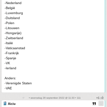
-Nederland
-België
-Luxemburg
-Duitsland
-Polen
-Litouwen
-Hongarije)
-Zwitserland
-Italië
-Vaticaanstad
-Frankrijk
-Spanje
-VK
-Ierland
Anders:
-Verenigde Staten
-VAE
• woensdag 28 september 2022 @ 11:33 • 111
Aiciu