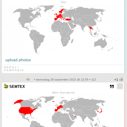
Gioi
upload photos
N A P O L I
C A M P A N I A
• woensdag 28 september 2022 @ 12:05 • 112
SEMTEX
Mevr. Hoe-die-nie