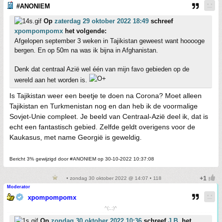
#ANONIEM
Op
zaterdag 29 oktober 2022 18:49
schreef
xpompompomx
het volgende:
Afgelopen september 3 weken in Tajikistan geweest want hooooge
bergen. En op 50m na was ik bijna in Afghanistan.
Denk dat centraal Azië wel één van mijn favo gebieden op de
wereld aan het worden is.
Is Tajikistan weer een beetje te doen na Corona? Moet alleen
Tajikistan en Turkmenistan nog en dan heb ik de voormalige
Sovjet-Unie compleet. Je beeld van Centraal-Azië deel ik, dat is
echt een fantastisch gebied. Zelfde geldt overigens voor de
Kaukasus, met name Georgië is geweldig.
Bericht 3% gewijzigd door #ANONIEM op 30-10-2022 10:37:08
• zondag 30 oktober 2022 @ 14:07 • 118
Moderator
xpompompomx
^(;,;)^
Op
zondag 30 oktober 2022 10:36
schreef
J.B.
het