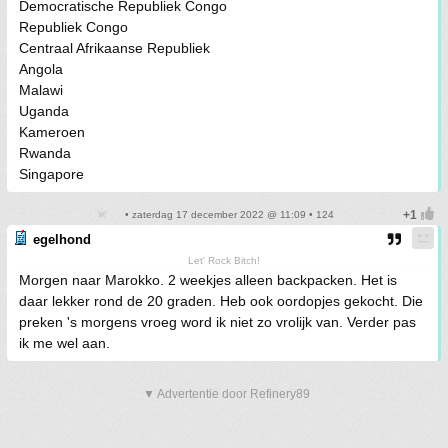
Democratische Republiek Congo
Republiek Congo
Centraal Afrikaanse Republiek
Angola
Malawi
Uganda
Kameroen
Rwanda
Singapore
• zaterdag 17 december 2022 @ 11:09 • 124
egelhond
Let' Rock Bitch!
Morgen naar Marokko. 2 weekjes alleen backpacken. Het is
daar lekker rond de 20 graden. Heb ook oordopjes gekocht. Die
preken 's morgens vroeg word ik niet zo vrolijk van. Verder pas
ik me wel aan.
▼ Advertentie door Refinery89