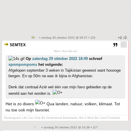
• zondag 30 oktober 2022 @ 09:37 • 116
SEMTEX
Mevr. Hoe-die-nie
Op
zaterdag 29 oktober 2022 18:49
schreef
xpompompomx
het volgende:
Afgelopen september 3 weken in Tajikistan geweest want hooooge
bergen. En op 50m na was ik bijna in Afghanistan.
Denk dat centraal Azië wel één van mijn favo gebieden op de
wereld aan het worden is.
Het is zo divers
Qua landen, natuur, volken, klimaat. Tot
nu toe ook mijn favoriet.
Kierkegaard: Life Can Only Be Understood Backwards, But It Must Be Lived Forwards
• zondag 30 oktober 2022 @ 10:36 • 117