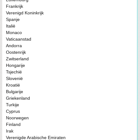
Frankrijk
Verenigd Koninkrijk
Spanje
Italië
Monaco
Vaticaanstad
Andorra
Oostenrijk
Zwitserland
Hongarije
Tsjechië
Slovenië
Kroatië
Bulgarije
Griekenland
Turkije
Cyprus
Noorwegen
Finland
Irak
Verenigde Arabische Emiraten