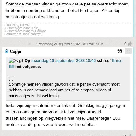
Sommige mensen vinden gewoon dat je per se overnacht moet
hebben in een bepaald land om het af te strepen. Alleen bij
ministaatjes is dat wel lastig.
Rossíya, Rossíya -
V étom slóve ogón' i síla,
V étom slóve pobédy plámya!
Podnimáem Rossí známya!
• woensdag 21 september 2022 @ 17:09 • 105
Coppi
Op
maandag 19 september 2022 19:43
schreef
Erno-
BE
het volgende:
[..]
Sommige mensen vinden gewoon dat je per se overnacht moet
hebben in een bepaald land om het af te strepen. Alleen bij
ministaatjes is dat wel lastig.
Ieder zijn eigen criterium denk ik dat. Gelukkig mag je je eigen
criteria aanleggen hiervoor. Ik tel zelf bijvoorbeeld
tussenlandingen op vliegvelden niet mee. Daarentegen 100
meter over de grens zou ik weer wel meetellen.