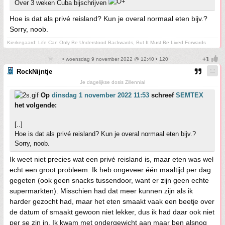
Over 3 weken Cuba bijschrijven
Hoe is dat als privé reisland? Kun je overal normaal eten bijv.?
Sorry, noob.
Kierkegaard: Life Can Only Be Understood Backwards, But It Must Be Lived Forwards
• woensdag 9 november 2022 @ 12:40 • 120
RockNijntje
Je dagelijkse dosis Zillennial
Op
dinsdag 1 november 2022 11:53
schreef
SEMTEX
het volgende:
[..]
Hoe is dat als privé reisland? Kun je overal normaal eten bijv.?
Sorry, noob.
Ik weet niet precies wat een privé reisland is, maar eten was wel
echt een groot probleem. Ik heb ongeveer één maaltijd per dag
gegeten (ook geen snacks tussendoor, want er zijn geen echte
supermarkten). Misschien had dat meer kunnen zijn als ik
harder gezocht had, maar het eten smaakt vaak een beetje over
de datum of smaakt gewoon niet lekker, dus ik had daar ook niet
per se zin in. Ik kwam met ondergewicht aan maar ben alsnog