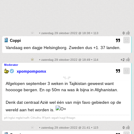
• zaterdag 29 oktober 2022 @ 18:36 • 113
Coppi
Vandaag een dagje Helsingborg. Zweden dus +1. 37 landen.
• zaterdag 29 oktober 2022 @ 18:49 • 114
Moderator
xpompompomx
^(;,;)^
Afgelopen september 3 weken in Tajikistan geweest want
hooooge bergen. En op 50m na was ik bijna in Afghanistan.
Denk dat centraal Azië wel één van mijn favo gebieden op de
wereld aan het worden is.
ph'nglui mglw'nafh Cthulhu R'lyeh wgah'nagl fhtagn
• zaterdag 29 oktober 2022 @ 21:41 • 115