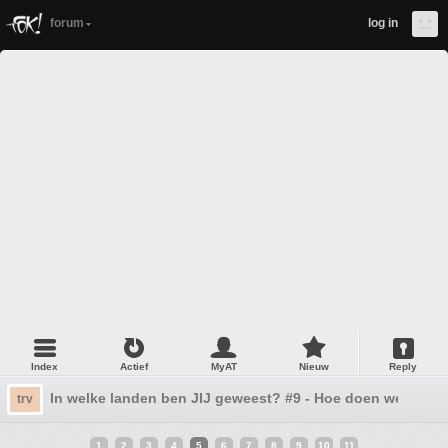
forum
log in
Index
Actief
MyAT
Nieuw
Reply
In welke landen ben JIJ geweest? #9 - Hoe doen we dat t
trv
1
2
3
4
5
6
7
8
9
10
11