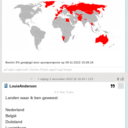
Bericht 3% gewijzigd door xpompompomx op 09-11-2022 15:08:18
ph'nglui mglw'nafh Cthulhu R'lyeh wgah'nagl fhtagn
• vrijdag 2 december 2022 @ 16:45 • 123
LouieAnderson
3.0 Twin Turbo
Landen waar ik ben geweest:
Nederland
België
Duitsland
Luxemburg