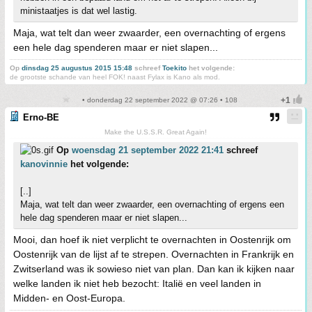
ministaatjes is dat wel lastig.
Maja, wat telt dan weer zwaarder, een overnachting of ergens
een hele dag spenderen maar er niet slapen...
Op
dinsdag 25 augustus 2015 15:48
schreef
Toekito
het volgende:
de grootste schande van heel FOK! naast Fylax is Kano als mod.
• donderdag 22 september 2022 @ 07:26 • 108
Erno-BE
Make the U.S.S.R. Great Again!
Op
woensdag 21 september 2022 21:41
schreef
kanovinnie
het volgende:
[..]
Maja, wat telt dan weer zwaarder, een overnachting of ergens een
hele dag spenderen maar er niet slapen...
Mooi, dan hoef ik niet verplicht te overnachten in Oostenrijk om
Oostenrijk van de lijst af te strepen. Overnachten in Frankrijk en
Zwitserland was ik sowieso niet van plan. Dan kan ik kijken naar
welke landen ik niet heb bezocht: Italië en veel landen in
Midden- en Oost-Europa.