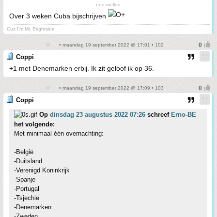
neo-mullen
Over 3 weken Cuba bijschrijven
Cuz I'm Mr. Brightside
• maandag 19 september 2022 @ 17:01 • 102
Coppi
+1 met Denemarken erbij. Ik zit geloof ik op 36.
• maandag 19 september 2022 @ 17:09 • 103
Coppi
Op
dinsdag 23 augustus 2022 07:26
schreef
Erno-BE
het volgende:
Met minimaal één overnachting:
-België
-Duitsland
-Verenigd Koninkrijk
-Spanje
-Portugal
-Tsjechië
-Denemarken
-Zweden