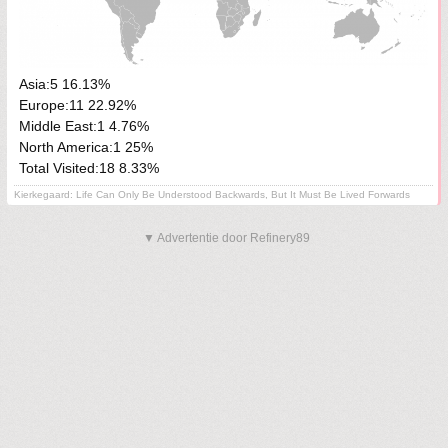
Asia:5 16.13%
Europe:11 22.92%
Middle East:1 4.76%
North America:1 25%
Total Visited:18 8.33%
Kierkegaard: Life Can Only Be Understood Backwards, But It Must Be Lived Forwards
▼ Advertentie door Refinery89