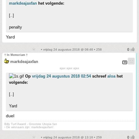
markdeajaxfan
het volgende:
[..]
penalty
Yard
• vrijdag 24 augustus 2018 @ 08:46 • 258
† In Memoriam †
markdeajaxfan
ajax ajax ajax
Op
vrijdag 24 augustus 2018 02:54
schreef
aloa
het
volgende:
[..]
Yard
duel
Billy Turf Award - Grootste Utopia fan
› De winnaars zijn: markdeajaxfan!
• vrijdag 24 augustus 2018 @ 13:16 • 259