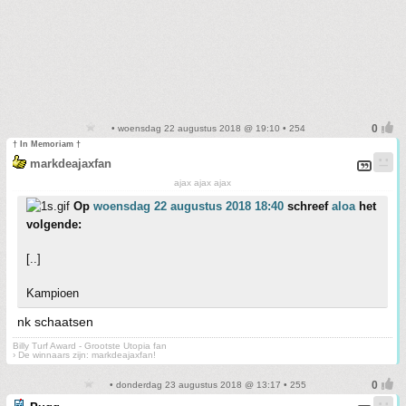
• woensdag 22 augustus 2018 @ 19:10 • 254
† In Memoriam †
markdeajaxfan
ajax ajax ajax
Op
woensdag 22 augustus 2018 18:40
schreef
aloa
het
volgende:
[..]
Kampioen
nk schaatsen
Billy Turf Award - Grootste Utopia fan
› De winnaars zijn: markdeajaxfan!
• donderdag 23 augustus 2018 @ 13:17 • 255