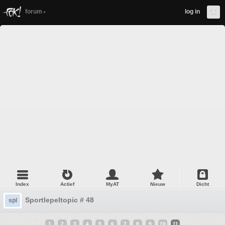
forum
log in
Index
Actief
MyAT
Nieuw
Dicht
Sportlepeltopic # 48
spl
1
2
3
4
5
6
7
8
9
10
11