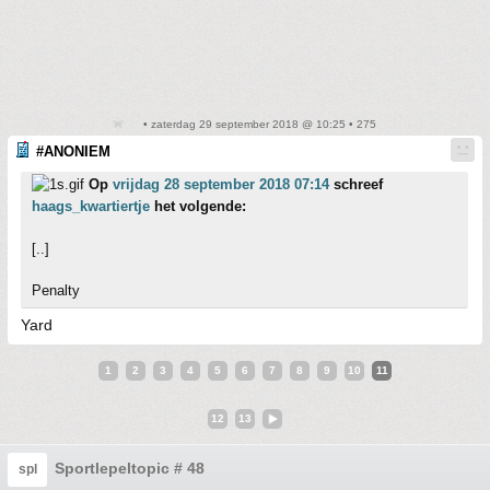
• zaterdag 29 september 2018 @ 10:25 • 275
#ANONIEM
Op
vrijdag 28 september 2018 07:14
schreef
haags_kwartiertje
het volgende:
[..]
Penalty
Yard
1
2
3
4
5
6
7
8
9
10
11
12
13
Sportlepeltopic # 48
spl