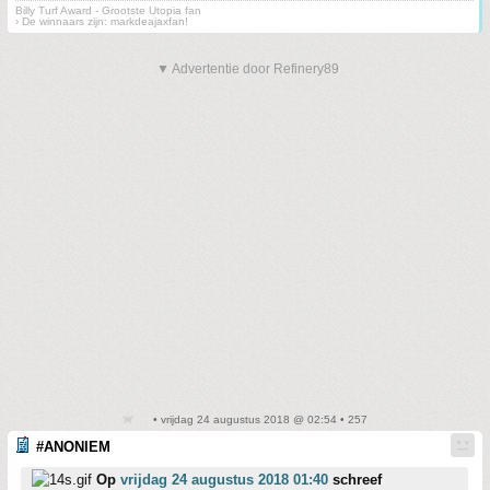
Billy Turf Award - Grootste Utopia fan
› De winnaars zijn: markdeajaxfan!
▼ Advertentie door Refinery89
• vrijdag 24 augustus 2018 @ 02:54 • 257
#ANONIEM
Op
vrijdag 24 augustus 2018 01:40
schreef