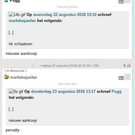
Pugg
Friends forever
Op
woensdag 22 augustus 2018 19:10
schreef
markdeajaxfan
het volgende:
[..]
nk schaatsen
nieuwe aankoop
• vrijdag 24 augustus 2018 @ 01:40 • 256
† In Memoriam †
markdeajaxfan
ajax ajax ajax
Op
donderdag 23 augustus 2018 13:17
schreef
Pugg
het volgende:
[..]
nieuwe aankoop
penalty