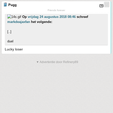
Pugg
Friends forever
Op
vrijdag 24 augustus 2018 08:46
schreef
markdeajaxfan
het volgende:
[..]
duel
Lucky loser
▼ Advertentie door Refinery89