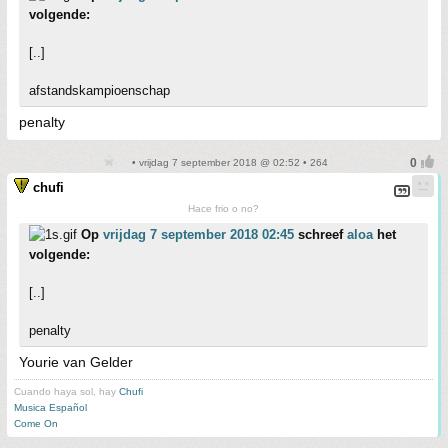
volgende:
[..]
afstandskampioenschap
penalty
• vrijdag 7 september 2018 @ 02:52 • 264
chufi
Hace frio o no?
Op
vrijdag 7 september 2018 02:45
schreef
aloa
het
volgende:
[..]
penalty
Yourie van Gelder
Cuando haya sol, hay
Chufi
Musica Español
Come On