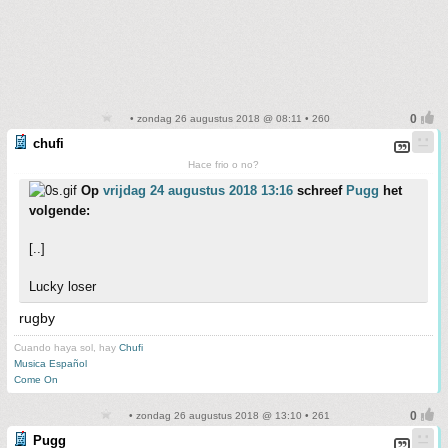
• zondag 26 augustus 2018 @ 08:11 • 260
chufi
Hace frio o no?
Op
vrijdag 24 augustus 2018 13:16
schreef
Pugg
het
volgende:
[..]
Lucky loser
rugby
Cuando haya sol, hay
Chufi
Musica Español
Come On
• zondag 26 augustus 2018 @ 13:10 • 261
Pugg