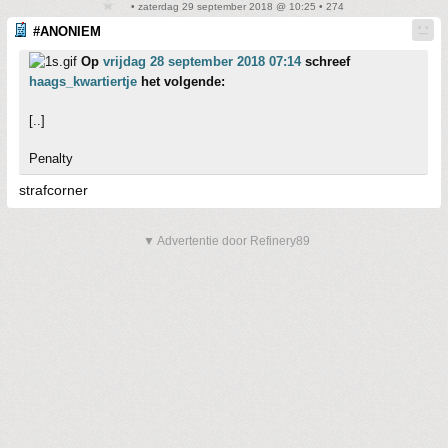
• zaterdag 29 september 2018 @ 10:25 • 274
#ANONIEM
Op
vrijdag 28 september 2018 07:14
schreef
haags_kwartiertje
het volgende:
[..]
Penalty
strafcorner
▼ Advertentie door Refinery89