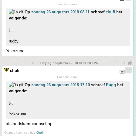
Friends forever
Op
zondag 26 augustus 2018 08:11
schreef
chufi
het
volgende:
[..]
rugby
Yokozuna
• vrijdag 7 september 2018 @ 01:58 • 262
chufi
Hace frio o no?
Op
zondag 26 augustus 2018 13:10
schreef
Pugg
het
volgende:
[..]
Yokozuna
afstandskampioenschap
Cuando haya sol, hay
Chufi