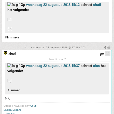
Op
woensdag 22 augustus 2018 15:12
schreef
chufi
het volgende:
[..]
EK
Klimmen
• woensdag 22 augustus 2018 @ 17:16 • 252
chufi
Hace frio o no?
Op
woensdag 22 augustus 2018 15:37
schreef
aloa
het
volgende:
[..]
Klimmen
NK
Cuando haya sol, hay
Chufi
Musica Español
Come On