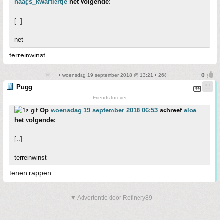
haags_kwartiertje
het volgende:
[..]
net
terreinwinst
• woensdag 19 september 2018 @ 13:21 • 268
Pugg
Friends forever
Op
woensdag 19 september 2018 06:53
schreef
aloa
het volgende:
[..]
terreinwinst
tenentrappen
▼ Advertentie door Refinery89