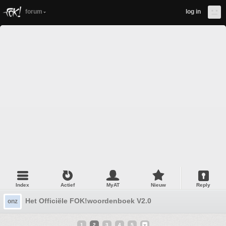
forum
log in
Index
Actief
MyAT
Nieuw
Reply
Het Officiële FOK!woordenboek V2.0
onz
1
2
3
4
5