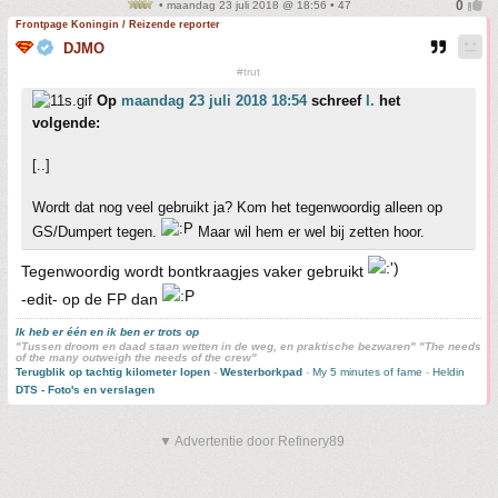
• maandag 23 juli 2018 @ 18:56 • 47
Frontpage Koningin / Reizende reporter
DJMO
#trut
Op
maandag 23 juli 2018 18:54
schreef
I.
het
volgende:
[..]
Wordt dat nog veel gebruikt ja? Kom het tegenwoordig alleen op
GS/Dumpert tegen.
Maar wil hem er wel bij zetten hoor.
Tegenwoordig wordt bontkraagjes vaker gebruikt
-edit- op de FP dan
Ik heb er één en ik ben er trots op
"Tussen droom en daad staan wetten in de weg, en praktische bezwaren" "The needs
of the many outweigh the needs of the crew"
Terugblik op tachtig kilometer lopen
-
Westerborkpad
-
My 5 minutes of fame
-
Heldin
DTS - Foto's en verslagen
▼ Advertentie door Refinery89