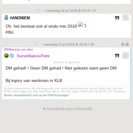
• maandag 23 juli 2018 @ 18:19 • 27
#ANONIEM
Oh, het bestaat ook al sinds mei 2018
Pffrt.
• maandag 23 juli 2018 @ 18:20 • 28
PR/Manusje van alles
Surveillance-Fiets
Toezicht is gezond!
DM gehad! / Geen DM gehad / Niet gelezen want geen DM
Bij topics van werkman in KLB.
Ik denk meer dat je als nieuwsposter een geile egocentrische narcist moet zijn, die een
flinke stijve krijgt van alle berichten die ie van zijn eigen hand ziet op de FP, zo! ©yvonne
Beste nieuwsbericht ooit op de FOK!frontpage!
▼ Advertentie door Refinery89