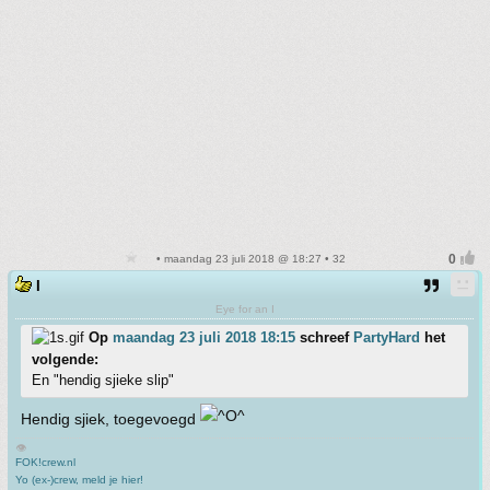
• maandag 23 juli 2018 @ 18:27 • 32
I
Eye for an I
Op
maandag 23 juli 2018 18:15
schreef
PartyHard
het
volgende:
En "hendig sjieke slip"
Hendig sjiek, toegevoegd
👁
FOK!crew.nl
Yo (ex-)crew, meld je hier!