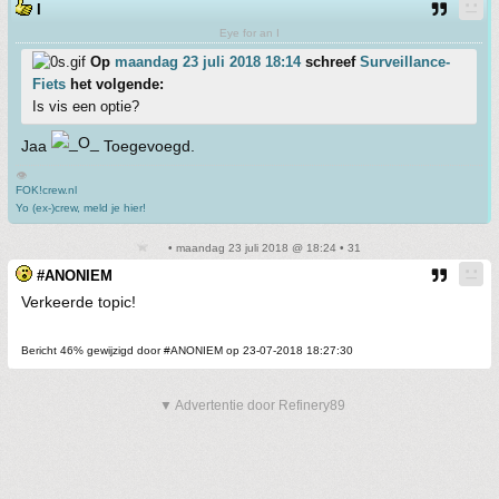
I
Eye for an I
Op
maandag 23 juli 2018 18:14
schreef
Surveillance-
Fiets
het volgende:
Is vis een optie?
Jaa
Toegevoegd.
👁
FOK!crew.nl
Yo (ex-)crew, meld je hier!
• maandag 23 juli 2018 @ 18:24 • 31
#ANONIEM
Verkeerde topic!
Bericht 46% gewijzigd door #ANONIEM op 23-07-2018 18:27:30
▼ Advertentie door Refinery89