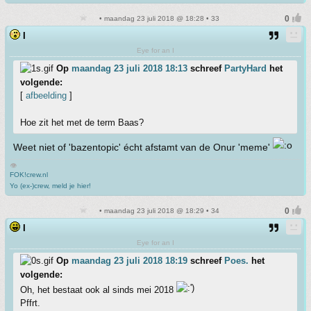
• maandag 23 juli 2018 @ 18:28 • 33
I
Eye for an I
Op
maandag 23 juli 2018 18:13
schreef
PartyHard
het
volgende:
[
afbeelding
]
Hoe zit het met de term Baas?
Weet niet of 'bazentopic' écht afstamt van de Onur 'meme'
👁
FOK!crew.nl
Yo (ex-)crew, meld je hier!
• maandag 23 juli 2018 @ 18:29 • 34
I
Eye for an I
Op
maandag 23 juli 2018 18:19
schreef
Poes.
het
volgende:
Oh, het bestaat ook al sinds mei 2018
Pffrt.