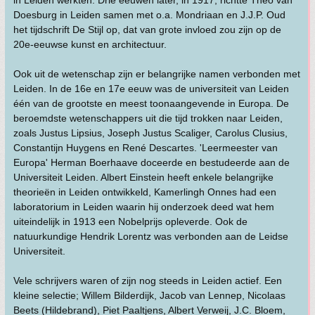
in Leiden werkten. Drie eeuwen later, in 1917, richtte Theo van
Doesburg in Leiden samen met o.a. Mondriaan en J.J.P. Oud
het tijdschrift De Stijl op, dat van grote invloed zou zijn op de
20e-eeuwse kunst en architectuur.
Ook uit de wetenschap zijn er belangrijke namen verbonden met
Leiden. In de 16e en 17e eeuw was de universiteit van Leiden
één van de grootste en meest toonaangevende in Europa. De
beroemdste wetenschappers uit die tijd trokken naar Leiden,
zoals Justus Lipsius, Joseph Justus Scaliger, Carolus Clusius,
Constantijn Huygens en René Descartes. 'Leermeester van
Europa' Herman Boerhaave doceerde en bestudeerde aan de
Universiteit Leiden. Albert Einstein heeft enkele belangrijke
theorieën in Leiden ontwikkeld, Kamerlingh Onnes had een
laboratorium in Leiden waarin hij onderzoek deed wat hem
uiteindelijk in 1913 een Nobelprijs opleverde. Ook de
natuurkundige Hendrik Lorentz was verbonden aan de Leidse
Universiteit.
Vele schrijvers waren of zijn nog steeds in Leiden actief. Een
kleine selectie; Willem Bilderdijk, Jacob van Lennep, Nicolaas
Beets (Hildebrand), Piet Paaltjens, Albert Verweij, J.C. Bloem,