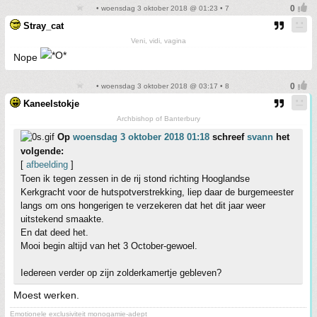
• woensdag 3 oktober 2018 @ 01:23 • 7
Stray_cat
Veni, vidi, vagina
Nope
• woensdag 3 oktober 2018 @ 03:17 • 8
Kaneelstokje
Archbishop of Banterbury
Op
woensdag 3 oktober 2018 01:18
schreef
svann
het
volgende:
[
afbeelding
]
Toen ik tegen zessen in de rij stond richting Hooglandse
Kerkgracht voor de hutspotverstrekking, liep daar de burgemeester
langs om ons hongerigen te verzekeren dat het dit jaar weer
uitstekend smaakte.
En dat deed het.
Mooi begin altijd van het 3 October-gewoel.
Iedereen verder op zijn zolderkamertje gebleven?
Moest werken.
Emotionele exclusiviteit monogamie-adept