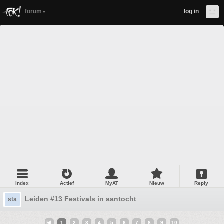
forum
log in
Index
Actief
MyAT
Nieuw
Reply
Leiden #13 Festivals in aantocht
sta
1
2
3
4
5
6
7
8
9
10