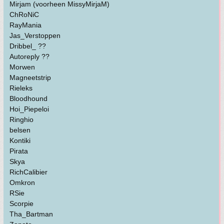
Mirjam (voorheen MissyMirjaM)
ChRoNiC
RayMania
Jas_Verstoppen
Dribbel_ ??
Autoreply ??
Morwen
Magneetstrip
Rieleks
Bloodhound
Hoi_Piepeloi
Ringhio
belsen
Kontiki
Pirata
Skya
RichCalibier
Omkron
RSie
Scorpie
Tha_Bartman