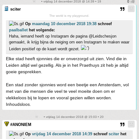
• vrijdag 14 december 2018 @ 14:39 • 19
sciter
The world is my playground.
Op
maandag 10 december 2018 19:38
schreef
paalballet
het volgende:
Haha, iemand heeft op Instagram de pagina @Leidschesjon
gemaakt, ik krijg bijna de neiging om een Instagram te maken waar
Leiden positief op de kaart wordt gezet.
Elke stad heeft sjonnies die er onverzorgd uit zien. Vind die in
Leiden altijd wel gezellig. Als je in het Praethuys zit heb je altijd
goeie gesprekken.
Een stad zonder sjonnies word een beetje een Amsterdam, vol
met van die mensen die veel te veel moeite doen om er
vlekkeloos bij te lopen en vooral gezien willen worden.
Inhoudsloos.
• vrijdag 14 december 2018 @ 15:03 • 20
#ANONIEM
Op
vrijdag 14 december 2018 14:39
schreef
sciter
het