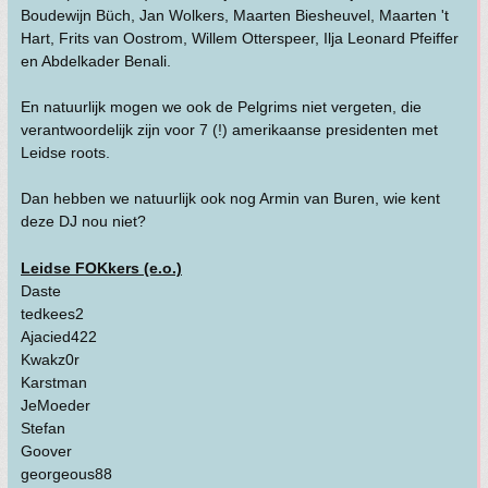
Boudewijn Büch, Jan Wolkers, Maarten Biesheuvel, Maarten 't
Hart, Frits van Oostrom, Willem Otterspeer, Ilja Leonard Pfeiffer
en Abdelkader Benali.
En natuurlijk mogen we ook de Pelgrims niet vergeten, die
verantwoordelijk zijn voor 7 (!) amerikaanse presidenten met
Leidse roots.
Dan hebben we natuurlijk ook nog Armin van Buren, wie kent
deze DJ nou niet?
Leidse FOKkers (e.o.)
Daste
tedkees2
Ajacied422
Kwakz0r
Karstman
JeMoeder
Stefan
Goover
georgeous88