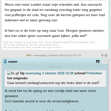
Woon niet meer Leiden maar mijn vrienden wel, dus vannacht
los gegaan in de stad en vandaag overdag kater weg gegeten
met poffertjes en cola. Nog over de kermis gelopen en toen had
iedereen wel er weer genoeg van.
Ik ben nu in de trein op weg naar huis. Morgen gewoon werken,
dus kan zeker geen vuurwerk gaan kijken, jullie wel?
\[b\] Op zondag 14 november 2010 18:11 schreef liesje1979 het volgende:\[/b\]
Zo is daar Godshand, met zijn sarcastische toon,
Die regelmatig een topic voorziet van spot en hoon.
• woensdag 3 oktober 2018 @ 23:37 • 14
svann
night-hawk
Op
woensdag 3 oktober 2018 16:58
schreef
Flitskikker
het volgende:
Gaat iemand vandaag/vanavond nog iets leuks doen in de stad?
Ik vond het na de optog en een rondje stad wel weer mooi
geweest.
Zo'n tweede avond is voor de onverzadigbaren.