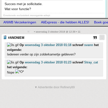
Succes met je sollicitatie.
Wat voor functie?
Emotionele exclusiviteit monogamie-adept
ANWB Verzekeringen
AliExpress - die hebben ALLES!
Boek goe
• woensdag 3 oktober 2018 @ 12:39 • 11
#ANONIEM
Op
woensdag 3 oktober 2018 01:18
schreef
svann
het
volgende:
Iedereen verder op zijn zolderkamertje gebleven?
Op
woensdag 3 oktober 2018 01:23
schreef
Stray_cat
het volgende:
Nope
▼ Advertentie door Refinery89