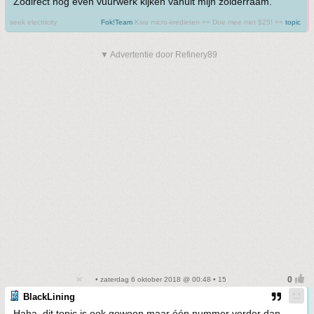
Zodirect nog even vuurwerk kijken vanuit mijn zolderraam.
seek electricity
Fok!Team
Kiva micro-kredieten == Doe mee met $25! ==
topic
▼ Advertentie door Refinery89
• zaterdag 6 oktober 2018 @ 00:48 • 15
BlackLining
Haha, dit topic is ook gewoon maar één nummer verder dan