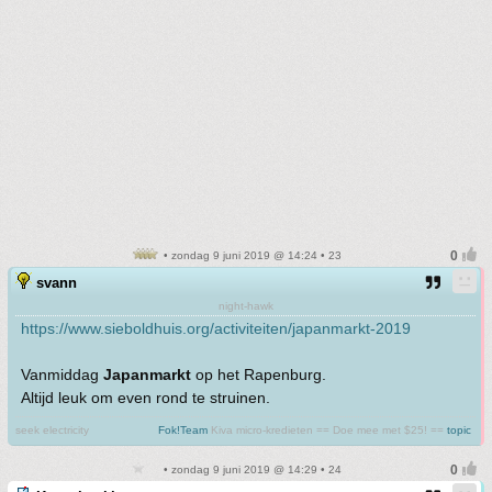
• zondag 9 juni 2019 @ 14:24 • 23
svann
night-hawk
https://www.sieboldhuis.org/activiteiten/japanmarkt-2019
Vanmiddag
Japanmarkt
op het Rapenburg.
Altijd leuk om even rond te struinen.
seek electricity
Fok!Team
Kiva micro-kredieten == Doe mee met $25! ==
topic
• zondag 9 juni 2019 @ 14:29 • 24