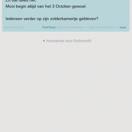
En dat deed het.
Mooi begin altijd van het 3 October-gewoel.
Iedereen verder op zijn zolderkamertje gebleven?
seek electricity
Fok!Team
Kiva micro-kredieten == Doe mee met $25! ==
topic
▼ Advertentie door Refinery89