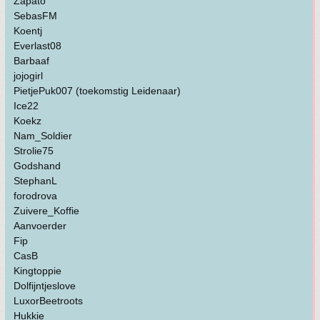
Zapato
SebasFM
Koentj
Everlast08
Barbaaf
jojogirl
PietjePuk007 (toekomstig Leidenaar)
Ice22
Koekz
Nam_Soldier
Strolie75
Godshand
StephanL
forodrova
Zuivere_Koffie
Aanvoerder
Fip
CasB
Kingtoppie
Dolfijntjeslove
LuxorBeetroots
Hukkie