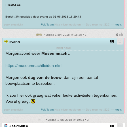
msacras
Bericht 3% gewijzigd door svann op 01-06-2018 18:29:43
seek electricity
Fok!Team
Kiva micro-kredieten == Doe mee met $25! ==
topic
• vrijdag 1 juni 2018 @ 18:25 • 2
svann
night-hawk
Morgenavond weer
Museumnacht
.
https://museumnachtleiden.nl/nl
Morgen ook
dag van de bouw
, dan zijn een aantal
bouwplaatsen te bezoeken.
Ik zou hier ook graag wat vaker leuke activiteiten tegenkomen.
Vooraf graag.
seek electricity
Fok!Team
Kiva micro-kredieten == Doe mee met $25! ==
topic
• vrijdag 1 juni 2018 @ 19:34 • 3
#ANONIEM