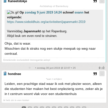
Kaneelstokje
Archbishop of Banterbury
Op
zondag 9 juni 2019 14:24
schreef
svann
het
volgende:
https://www.sieboldhuis.org/activiteiten/japanmarkt-2019
Vanmiddag
Japanmarkt
op het Rapenburg.
Altijd leuk om even rond te struinen.
Ohja, dat is waar.
Misschien dat ik straks nog een stukje meepak op weg naar
centraal.
Emotionele exclusiviteit monogamie-adept
• zondag 30 juni 2019 @ 22:07 • 25
hondnee
*aan t schijten
Leiden, een prachtige stad waar ik ook met plezier woon, alleen
die studenten hier maken het best onplezierig soms, zeker als je
in t centrum woont vlak voor een studentenhuis
ik heb zin in een kroket