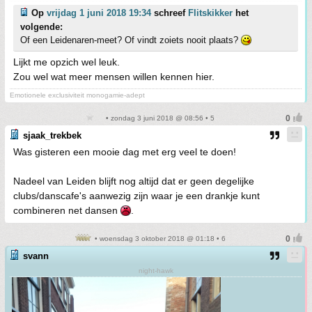
Op
vrijdag 1 juni 2018 19:34
schreef
Flitskikker
het
volgende:
Of een Leidenaren-meet? Of vindt zoiets nooit plaats?
Lijkt me opzich wel leuk.
Zou wel wat meer mensen willen kennen hier.
Emotionele exclusiviteit monogamie-adept
• zondag 3 juni 2018 @ 08:56 • 5
sjaak_trekbek
Was gisteren een mooie dag met erg veel te doen!
Nadeel van Leiden blijft nog altijd dat er geen degelijke
clubs/danscafe's aanwezig zijn waar je een drankje kunt
combineren net dansen
.
• woensdag 3 oktober 2018 @ 01:18 • 6
svann
night-hawk