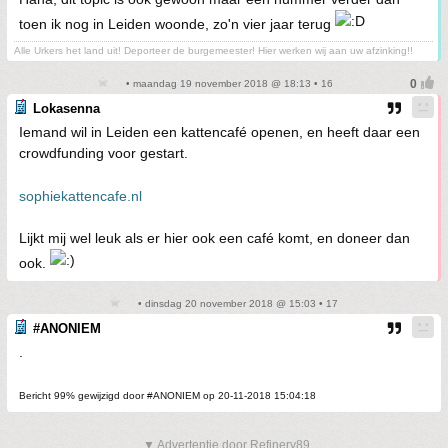
toen ik nog in Leiden woonde, zo'n vier jaar terug
Alle Urkers het land uit! Deporteer de burgemeester! Hier werken wij aan uw afzinking!!
• maandag 19 november 2018 @ 18:13 • 16
Lokasenna
Iemand wil in Leiden een kattencafé openen, en heeft daar een
crowdfunding voor gestart.
sophiekattencafe.nl
Lijkt mij wel leuk als er hier ook een café komt, en doneer dan
ook.
• dinsdag 20 november 2018 @ 15:03 • 17
#ANONIEM
.
Bericht 99% gewijzigd door #ANONIEM op 20-11-2018 15:04:18
▼ Advertentie door Refinery89