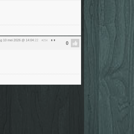
g 10 mei 2026 @ 14:04
:22
#254