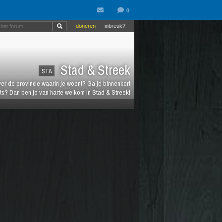
doneren
inbreuk?
Stad & Streek
STA
over de provincie waarin je woont? Ga je binnenkort
ts? Dan ben je van harte welkom in Stad & Streek!