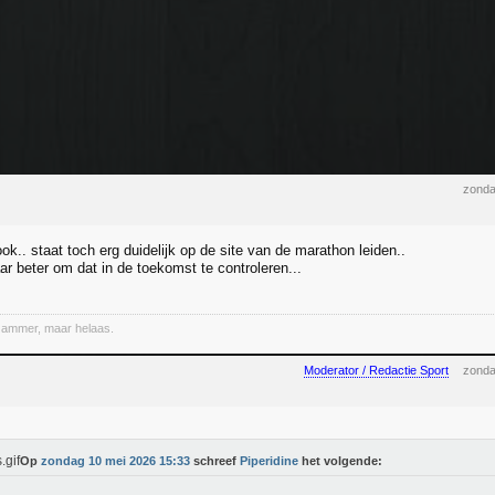
zonda
ook.. staat toch erg duidelijk op de site van de marathon leiden..
r beter om dat in de toekomst te controleren...
Jammer, maar helaas.
Moderator / Redactie Sport
zonda
Op
zondag 10 mei 2026 15:33
schreef
Piperidine
het volgende: