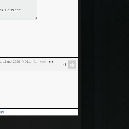
k. Dat is echt
g 11 mei 2026 @ 01:14
:01
#260
in!