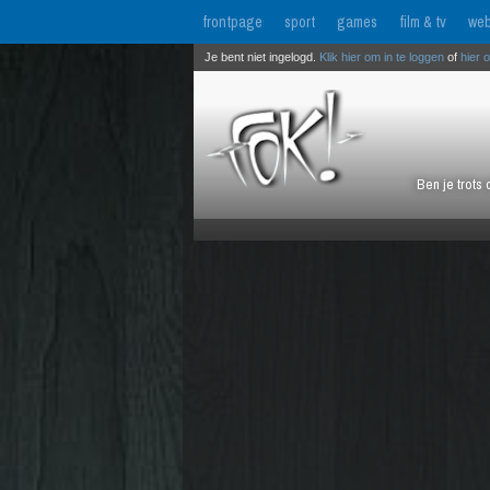
frontpage
sport
games
film & tv
web
Je bent niet ingelogd.
Klik hier om in te loggen
of
hier 
Ben je trots