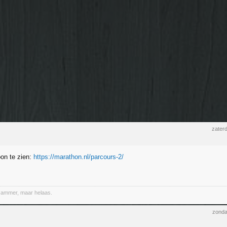
zater
on te zien:
https://marathon.nl/parcours-2/
Jammer, maar helaas.
zonda