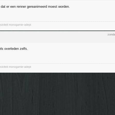
dat er een renner gereanimeerd moest worden.
siviteit monogamie-adept
zonda
s overleden zelfs.
siviteit monogamie-adept