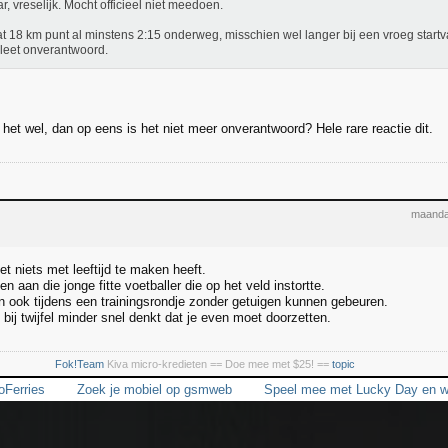
ar, vreselijk. Mocht officieel niet meedoen.
t 18 km punt al minstens 2:15 onderweg, misschien wel langer bij een vroeg startva
eet onverantwoord.
het wel, dan op eens is het niet meer onverantwoord? Hele rare reactie dit.
maanda
t niets met leeftijd te maken heeft.
 aan die jonge fitte voetballer die op het veld instortte.
 ook tijdens een trainingsrondje zonder getuigen kunnen gebeuren.
bij twijfel minder snel denkt dat je even moet doorzetten.
tricity
Fok!Team
Kiva micro-kredieten == Doe mee met $25! ==
topic
oFerries
Zoek je mobiel op gsmweb
Speel mee met Lucky Day en w