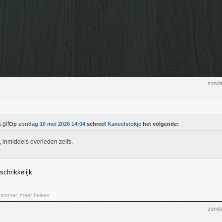
zonda
Op
zondag 10 mei 2026 14:04
schreef
Kaneelstokje
het volgende:
inmiddels overleden zelfs.
.
schrikkelijk
Jammer, maar helaas.
zonda