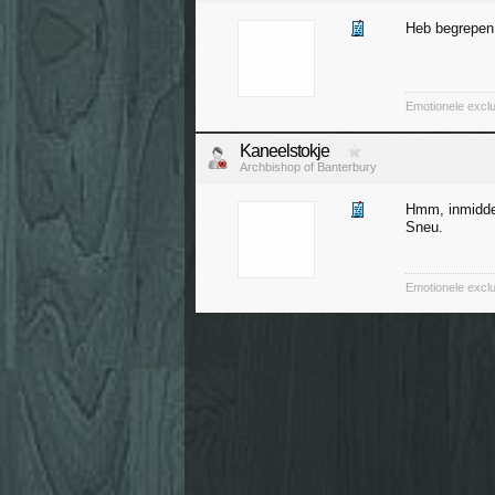
Heb begrepen 
Emotionele exclu
Kaneelstokje
Archbishop of Banterbury
Hmm, inmiddel
Sneu.
Emotionele exclu