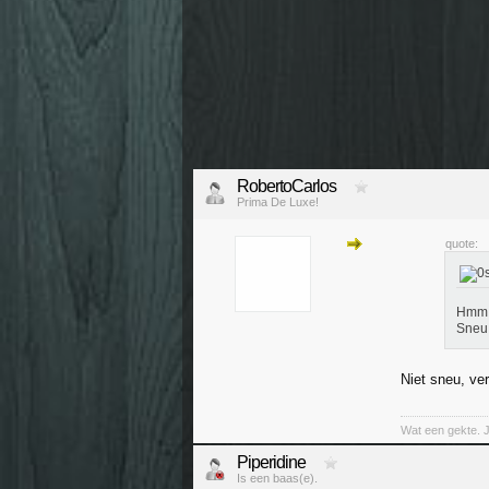
RobertoCarlos
Prima De Luxe!
quote:
Hmm, 
Sneu
Niet sneu, ver
Wat een gekte. 
Piperidine
Is een baas(e).