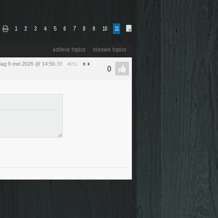
1
2
3
4
5
6
7
8
9
10
11
actieve topics
nieuwe topics
dag 9 mei 2026 @ 14:56
:38
#251