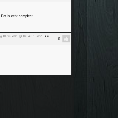
 Dat is echt compleet
g 10 mei 2026 @ 16:04
:07
#257