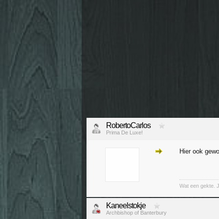
RobertoCarlos
Prima De Luxe!
Hier ook gewo
Wat een gekte. 
Kaneelstokje
Archbishop of Banterbury