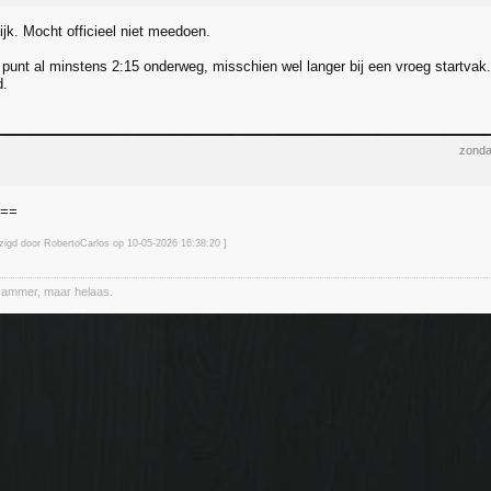
lijk. Mocht officieel niet meedoen.
punt al minstens 2:15 onderweg, misschien wel langer bij een vroeg startvak.
d.
zonda
===
jzigd door RobertoCarlos op 10-05-2026 16:38
:20
]
Jammer, maar helaas.