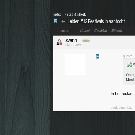
Index
»
stad & streek
Leiden #13 Festivals in aantocht
abonnement
Unibet
Coolblue
Bitvavo
svann
night-hawk
quote:
Ohja,
Moet 
In het reclam
seek elec