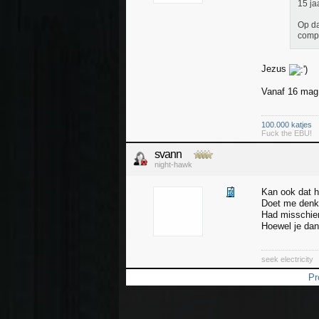
15 ja
Op da
compl
Jezus
Vanaf 16 mag 
100.000 katjes
Fuck the EBU!
svann
night-hawk
Kan ook dat he
Doet me denken
Had misschien
Hoewel je dan 
seek elec
Pr