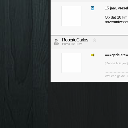
15 jaar, vrese
Op dat 18 km 
onverantwoor
RobertoCarlos
Prima De Luxe!
===gedelete
[ Bericht 94% gewi
Wat een gekte. 