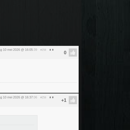
g 10 mei 2026 @ 16:05
:39
#258
g 10 mei 2026 @ 16:37
:06
#259