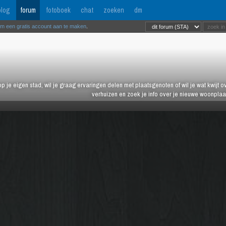
log
forum
fotoboek
chat
zoeken
dm
om een gratis account aan te maken
.
 op je eigen stad, wil je graag ervaringen delen met plaatsgenoten of wil je wat kwijt 
verhuizen en zoek je info over je nieuwe woonplaa