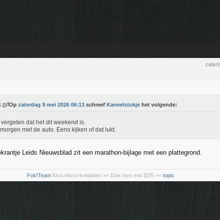
zater
Op
zaterdag 9 mei 2026 06:13
schreef
Kaneelstokje
het volgende:
 vergeten dat het dit weekend is.
morgen met de auto. Eens kijken of dat lukt.
ekrantje Leids Nieuwsblad zit een marathon-bijlage met een plattegrond.
tricity
Fok!Team
Kiva micro-kredieten == Doe mee met $25! ==
topic