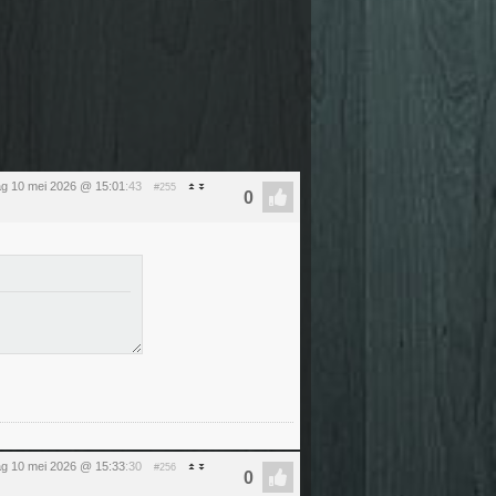
g 10 mei 2026 @ 15:01
:43
#255
g 10 mei 2026 @ 15:33
:30
#256