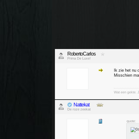
RobertoCarlos
Prima De Luxe!
Ik zie het nu 
Misschien maa
Wat een gekte. 
Nattekat
De roze zeekat
quote: