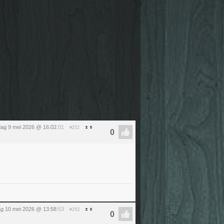
dag 9 mei 2026 @ 16:02
:01
#252
g 10 mei 2026 @ 13:58
:53
#253