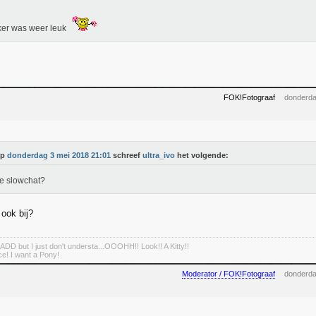
ker was weer leuk
FOK!Fotograaf
donderda
Op
donderdag 3 mei 2018 21:01
schreef
ultra_ivo
het volgende:
e slowchat?
 ook bij?
ADD but I just don't understa...OOOHH!! Look!! A Kitty!!
e! I want a Pony!
Moderator / FOK!Fotograaf
donderda