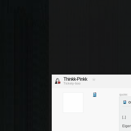
Thinkk-Pinkk
Tickety-boo
quote:
[..]
Eigenl