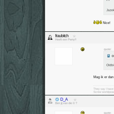
Jaze
Nice!
fraubitch
Heeft een Pwny!!
quote:
Oldbi
Mag ik er dan
They say I have 
Screw worldpeac
D_A
Ben jij van die © ?
quote: