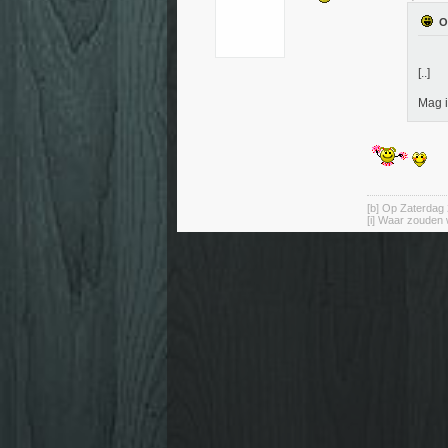
[..]
Mag i
[b] Op Zaterdag 
[i] Waar zouden 