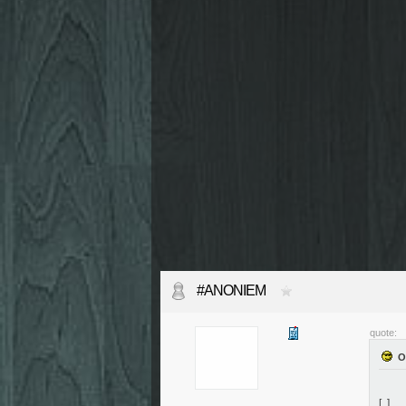
#ANONIEM
quote:
[..]