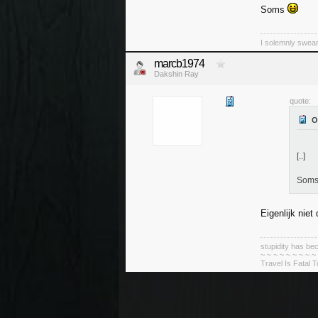
Soms
I solemnly swear
marcb1974
Dakshin Ray
quote:
[..]
Som
Eigenlijk niet 
stupidity has 
~ ~ ~ ~ ~ ~ ~ ~ ~
Travel Is Fatal 