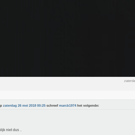
zaterd
Op
zaterdag 26 mei 2018 00:25
schreef
marcb1974
het volgende:
ijk niet dus ..