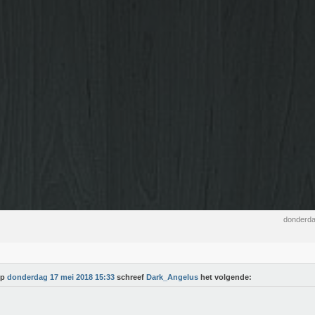
donderda
Op
donderdag 17 mei 2018 15:33
schreef
Dark_Angelus
het volgende: