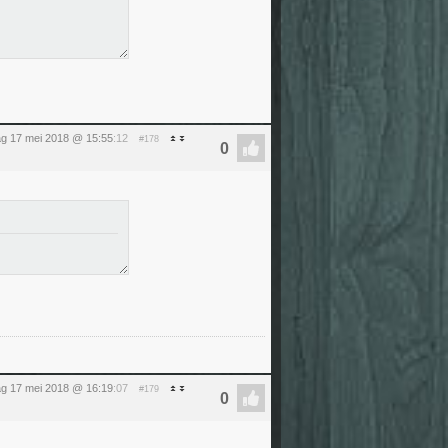
g 17 mei 2018 @ 15:55
:12
#178
g 17 mei 2018 @ 16:19
:07
#179