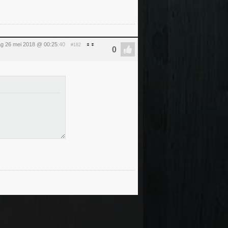
ag 26 mei 2018 @ 00:25
:40
#182