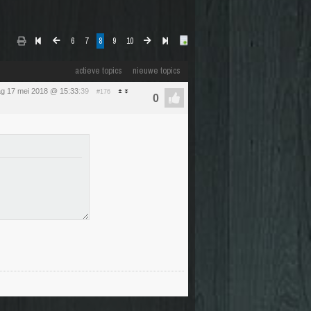
6
7
8
9
10
actieve topics
nieuwe topics
g 17 mei 2018 @ 15:33
:39
#176