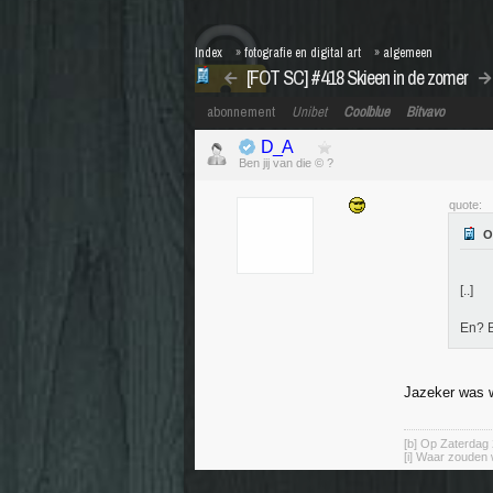
Index
»
fotografie en digital art
»
algemeen
[FOT SC] #418 Skieen in de zomer
abonnement
Unibet
Coolblue
Bitvavo
D_A
Ben jij van die © ?
quote:
[..]
En? 
Jazeker was 
[b] Op Zaterdag 
[i] Waar zouden 