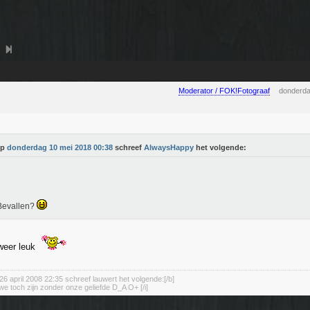
Moderator / FOK!Fotograaf
donderda
Op
donderdag 10 mei 2018 00:38
schreef
AlwaysHappy
het volgende:
Bevallen?
weer leuk
26 april 2008 22:35 schreef lauwert het volgende:[/b]
we toch zijn zonder onze geliefde D_A O+ [/i]