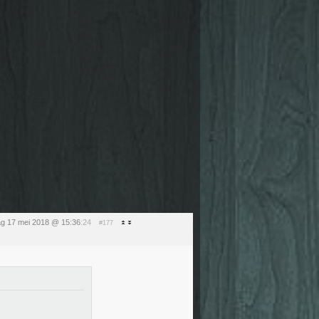
g 17 mei 2018 @ 15:36
:24
#177