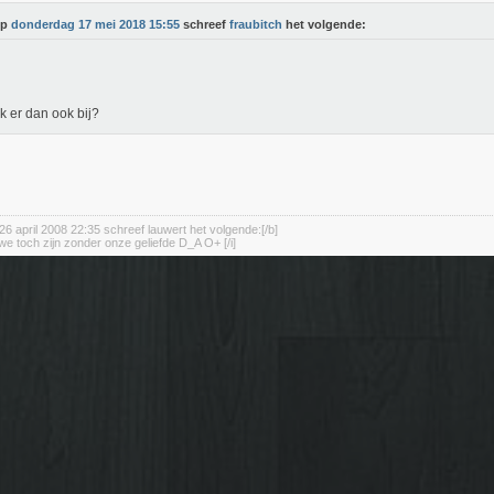
Op
donderdag 17 mei 2018 15:55
schreef
fraubitch
het volgende:
k er dan ook bij?
26 april 2008 22:35 schreef lauwert het volgende:[/b]
we toch zijn zonder onze geliefde D_A O+ [/i]