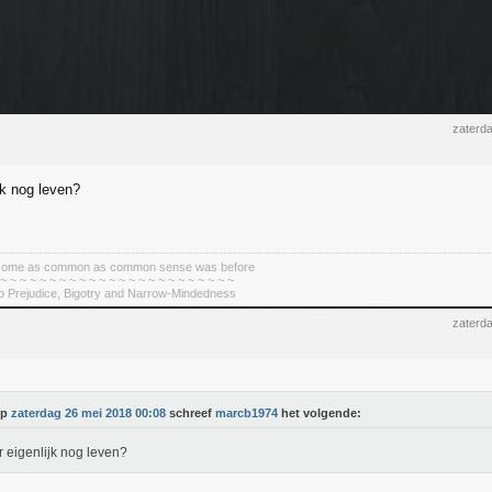
zaterd
ijk nog leven?
become as common as common sense was before
 ~ ~ ~ ~ ~ ~ ~ ~ ~ ~ ~ ~ ~ ~ ~ ~ ~ ~ ~ ~ ~ ~ ~ ~
To Prejudice, Bigotry and Narrow-Mindedness
zaterd
Op
zaterdag 26 mei 2018 00:08
schreef
marcb1974
het volgende:
er eigenlijk nog leven?