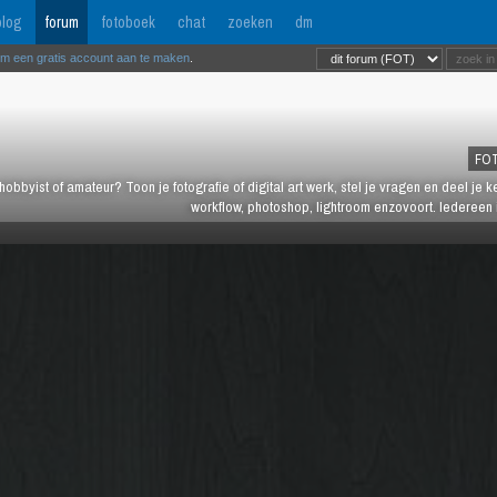
log
forum
fotoboek
chat
zoeken
dm
om een gratis account aan te maken
.
FO
hobbyist of amateur? Toon je fotografie of digital art werk, stel je vragen en deel je 
workflow, photoshop, lightroom enzovoort. Iedereen 