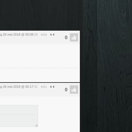
ag 26 mei 2018 @ 00:08
:08
#180
ag 26 mei 2018 @ 00:17
:41
#181