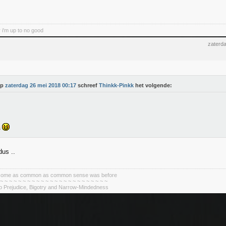
 i'm up to no good
zaterd
Op
zaterdag 26 mei 2018 00:17
schreef
Thinkk-Pinkk
het volgende:
s
dus ..
become as common as common sense was before
 ~ ~ ~ ~ ~ ~ ~ ~ ~ ~ ~ ~ ~ ~ ~ ~ ~ ~ ~ ~ ~ ~ ~ ~
To Prejudice, Bigotry and Narrow-Mindedness