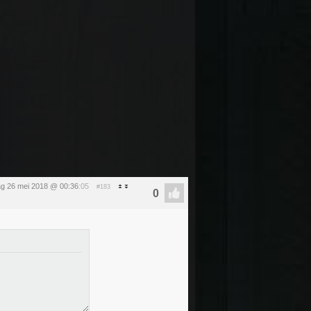
ag 26 mei 2018 @ 00:36
:05
#183