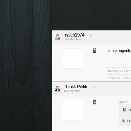
marcb1974
Dakshin Ray
Is hier eigenl
stupidity has 
~ ~ ~ ~ ~ ~ ~ ~ ~
Travel Is Fatal 
Thinkk-Pinkk
Tickety-boo
quote:
Is hi