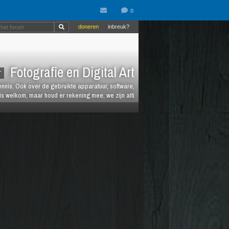
doneren
inbreuk?
Fotografie en Digital Art
T
kennis. Ook over de gebruikte apparatuur, software,
is welkom, maar houd er rekening mee; we zijn alti