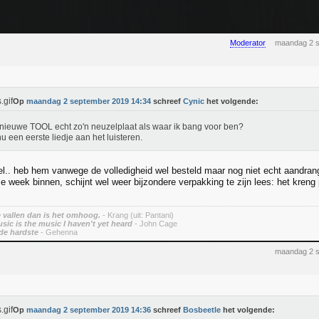
Moderator
maandag 2 s
Op
maandag 2 september 2019 14:34
schreef
Cynic
het volgende:
 nieuwe TOOL echt zo'n neuzelplaat als waar ik bang voor ben?
u een eerste liedje aan het luisteren.
el.. heb hem vanwege de volledigheid wel besteld maar nog niet echt aandrang 
e week binnen, schijnt wel weer bijzondere verpakking te zijn lees: het kreng 
vallen dan is het omhoog.
- Krang (uit: Pantani)
sic is the music I haven't yet heard
- John Cage
de hardste
- Gehenna
maandag 2 s
Op
maandag 2 september 2019 14:36
schreef
Bosbeetle
het volgende: