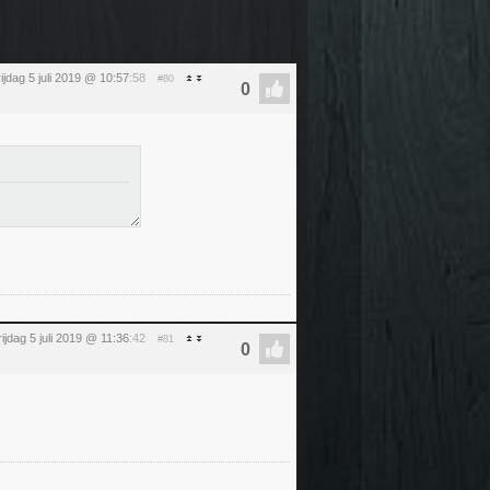
rijdag 5 juli 2019 @ 10:57
:58
#80
rijdag 5 juli 2019 @ 11:36
:42
#81