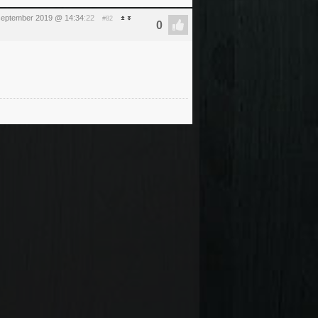
eptember 2019 @ 14:34
:22
#82