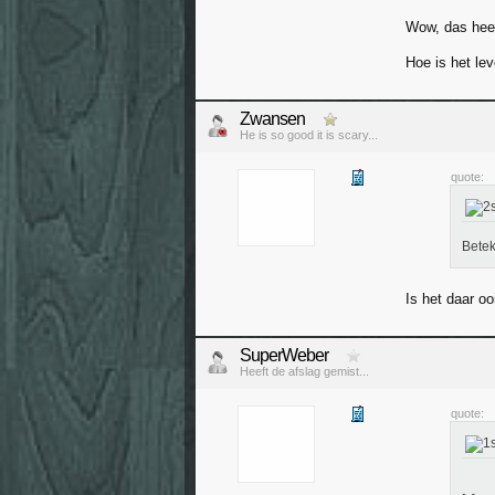
Wow, das hee
Hoe is het le
Zwansen
He is so good it is scary...
quote:
Betek
Is het daar o
SuperWeber
Heeft de afslag gemist...
quote: