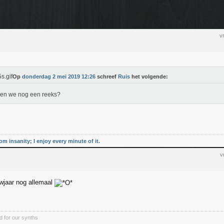
v
Op
donderdag 2 mei 2019 12:26
schreef
Ruis
het volgende:
en we nog een reeks?
rom insanity; I enjoy every minute of it.
v
wjaar nog allemaal
d for our synths