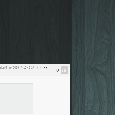
dag 5 mei 2019 @ 10:41
:27
#77