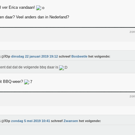
l ver Erica vandaan!
ven daar? Veel anders dan in Nederland?
zon
Op
dinsdag 22 januari 2019 19:12
schreef
Bosbeetle
het volgende:
ent dat dat de volgende bbq daar is
oit BBQ-weer?
zon
Op
zondag 5 mei 2019 10:41
schreef
Zwansen
het volgende: