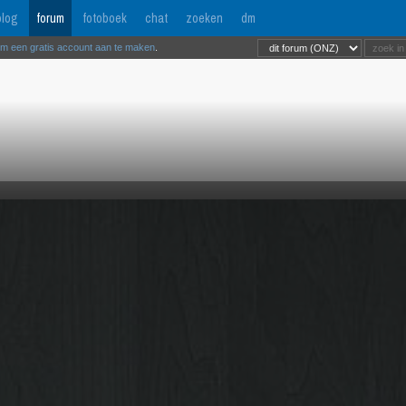
log
forum
fotoboek
chat
zoeken
dm
om een gratis account aan te maken
.