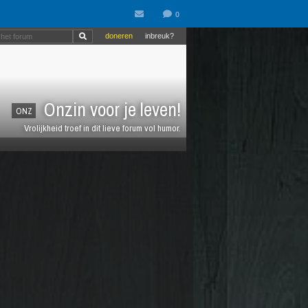
doneren
inbreuk?
Onzin voor je leven!
ONZ
Vrolijkheid troef in dit lieve forum vol humor.