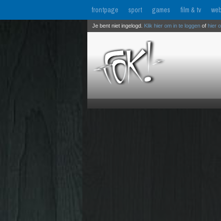
frontpage
sport
games
film & tv
web
Je bent niet ingelogd.
Klik hier om in te loggen
of
hier 