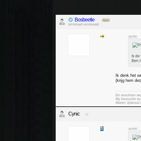
Bosbeetle
terminaal verdwaald
quote:
Is de
Ben n
Ik denk het w
(krijg hem dez
En mochten we 
My favourite mu
Water: ijskoud 
Cynic
quote: