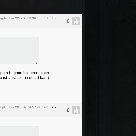
eptember 2019 @ 14:36
:40
#83
om te gaan luisteren eigenlijk...
past vast niet in de cd kast)
eptember 2019 @ 14:57
:21
#84