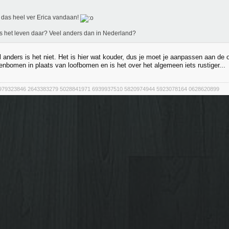
das heel ver Erica vandaan!
s het leven daar? Veel anders dan in Nederland?
l anders is het niet. Het is hier wat kouder, dus je moet je aanpassen aan de
nbomen in plaats van loofbomen en is het over het algemeen iets rustiger...
979323846 2643383279 5028841971 6939937510 5820974944 5923078164 0628620899