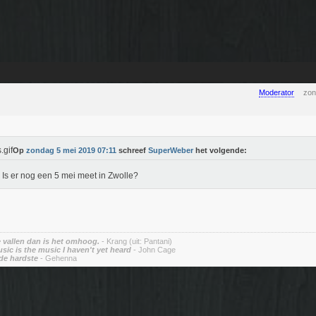
Moderator
zon
Op
zondag 5 mei 2019 07:11
schreef
SuperWeber
het volgende:
. Is er nog een 5 mei meet in Zwolle?
vallen dan is het omhoog.
- Krang (uit: Pantani)
sic is the music I haven't yet heard
- John Cage
de hardste
- Gehenna