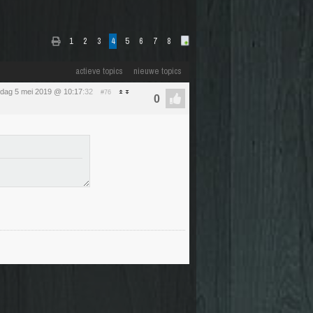
1
2
3
4
5
6
7
8
actieve topics
nieuwe topics
dag 5 mei 2019 @ 10:17
:32
#76