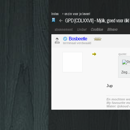
Index
»
onzin voor je leven!
GPD [CDLXXVII] - Mjölk, goed voor ölk!
abonnement
Unibet
Coolblue
Bitvavo
Bosbeetle
terminaal verdwaald
quote:
Zeg..
Jup
En mochten we 
My favourite mu
Water: ijskoud 