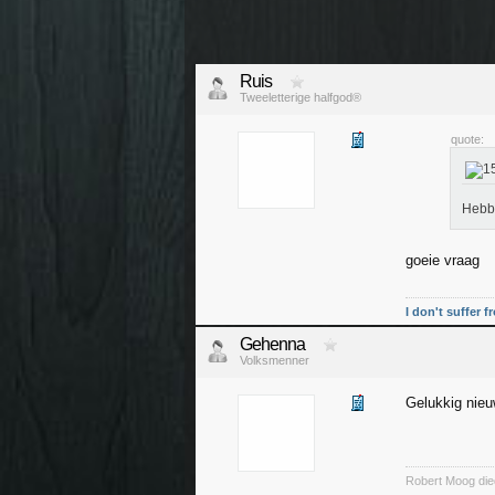
Ruis
Tweeletterige halfgod®
quote:
Hebb
goeie vraag
I don't suffer f
Gehenna
Volksmenner
Gelukkig nieu
Robert Moog die