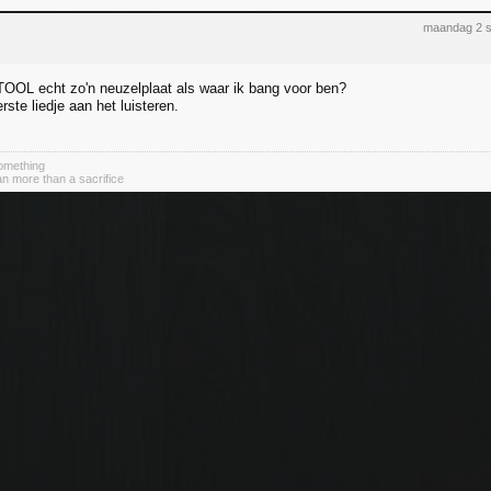
maandag 2 s
TOOL echt zo'n neuzelplaat als waar ik bang voor ben?
ste liedje aan het luisteren.
something
n more than a sacrifice