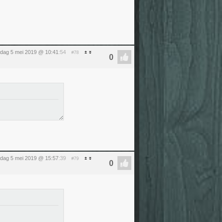
dag 5 mei 2019 @ 10:41
:54
#78
dag 5 mei 2019 @ 15:57
:39
#79