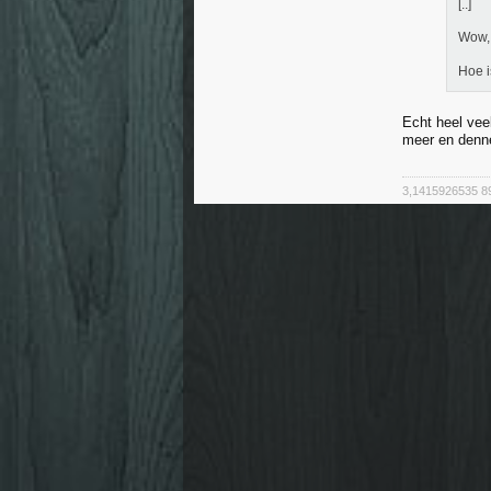
[..]
Wow, 
Hoe i
Echt heel vee
meer en denne
3,1415926535 8