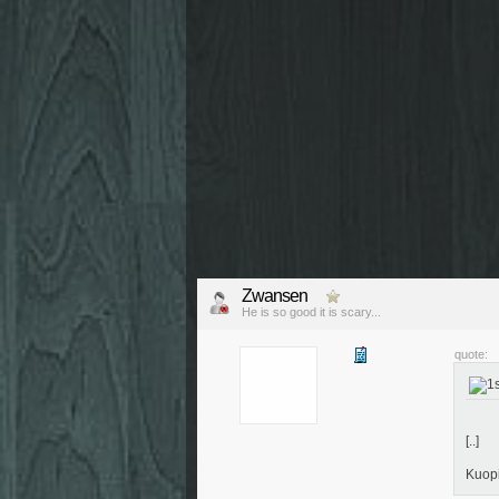
Zwansen
He is so good it is scary...
quote:
[..]
Kuopi