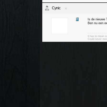
Cynic
Is de nieuwe 
Ben nu een eer
It has to mean 
Could never mea