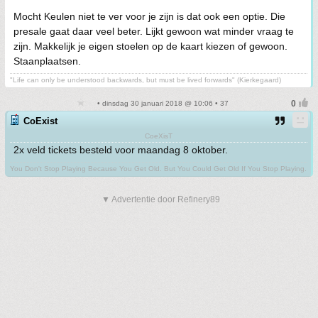
Mocht Keulen niet te ver voor je zijn is dat ook een optie. Die
presale gaat daar veel beter. Lijkt gewoon wat minder vraag te
zijn. Makkelijk je eigen stoelen op de kaart kiezen of gewoon.
Staanplaatsen.
"Life can only be understood backwards, but must be lived forwards" (Kierkegaard)
• dinsdag 30 januari 2018 @ 10:06 • 37
CoExist
CoeXisT
2x veld tickets besteld voor maandag 8 oktober.
You Don't Stop Playing Because You Get Old. But You Could Get Old If You Stop Playing.
▼ Advertentie door Refinery89