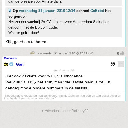
dan de presale voor Amsterdam.
Op
woensdag 31 januari 2018 12:14
schreef
CoExist
het
volgende:
Net zonder wachtrij 2x GA tickets voor Amsterdam 8 oktober
gekocht met de Bolcom code.
Was er gelijk door!
Kijk, goed om te horen!
• woensdag 31 januari 2018 @ 15:27 • 43
Moderator
Gert
spreekt voor zich
Hier ook 2 tickets voor 8-10, via Innocence.
Wel duur, € 119,- per stuk, maar die laatste plaat is tof. En
genoeg mooie oudere nummers in de setlists.
"Nederlanders koesteren hun zelfoverschatting, terwijl ze hun gebrek aan beschaving en
bescheidenheid als assertiviteit vieren."
▼ Advertentie door Refinery89