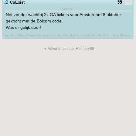
CoExist
CoeXisT
Net zonder wachtrij 2x GA tickets voor Amsterdam 8 oktober
gekocht met de Bolcom code.
Was er gelijk door!
You Don't Stop Playing Because You Get Old. But You Could Get Old If You Stop Playing.
▼ Advertentie door Refinery89