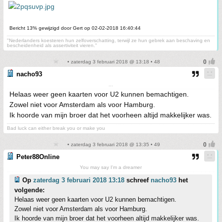
Bericht 13% gewijzigd door Gert op 02-02-2018 16:40:44
"Nederlanders koesteren hun zelfoverschatting, terwijl ze hun gebrek aan beschaving en
bescheidenheid als assertiviteit vieren."
• zaterdag 3 februari 2018 @ 13:18 • 48
nacho93
...
Helaas weer geen kaarten voor U2 kunnen bemachtigen.
Zowel niet voor Amsterdam als voor Hamburg.
Ik hoorde van mijn broer dat het voorheen altijd makkelijker was.
Bad luck can either break you or make you
• zaterdag 3 februari 2018 @ 13:35 • 49
Peter88Online
You may say I'm a dreamer
Op
zaterdag 3 februari 2018 13:18
schreef
nacho93
het
volgende:
Helaas weer geen kaarten voor U2 kunnen bemachtigen.
Zowel niet voor Amsterdam als voor Hamburg.
Ik hoorde van mijn broer dat het voorheen altijd makkelijker was.