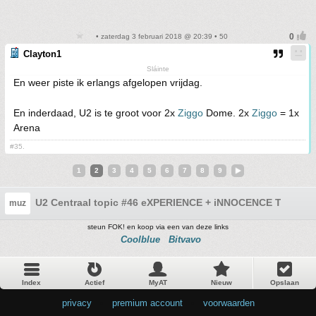
• zaterdag 3 februari 2018 @ 20:39 • 50
Clayton1
Sláinte
En weer piste ik erlangs afgelopen vrijdag.
En inderdaad, U2 is te groot voor 2x
Ziggo
Dome. 2x
Ziggo
= 1x
Arena
#35.
1
2
3
4
5
6
7
8
9
U2 Centraal topic #46 eXPERIENCE + iNNOCENCE Tour 20
muz
steun FOK! en koop via een van deze links
Coolblue
Bitvavo
Index
Actief
MyAT
Nieuw
Opslaan
privacy
•
premium account
•
voorwaarden