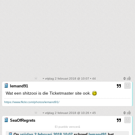
• vrijdag 2 februari 2018 @ 10:07 • 44
Iemand91
Wat een shitzooi is die Ticketmaster site ook.
https://www.flickr.com/photos/iemand91/
• vrijdag 2 februari 2018 @ 10:26 • 45
SeaOfRegrets
El pueblo vencerá
Op
vrijdag 2 februari 2018 10:07
schreef
Iemand91
het