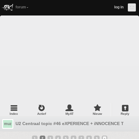
forum
log in
Index
Actief
MyAT
Nieuw
Reply
U2 Centraal topic #46 eXPERIENCE + iNNOCENCE Tour 20
muz
1
2
3
4
5
6
7
8
9