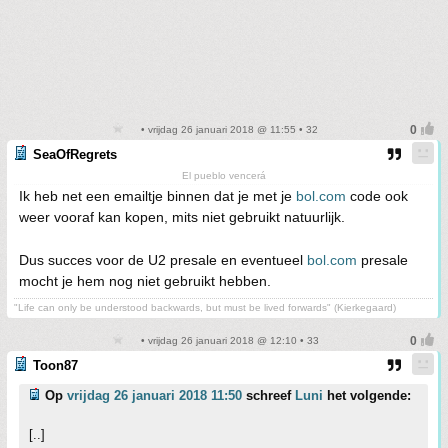
• vrijdag 26 januari 2018 @ 11:55 • 32
SeaOfRegrets
El pueblo vencerá
Ik heb net een emailtje binnen dat je met je
bol.com
code ook
weer vooraf kan kopen, mits niet gebruikt natuurlijk.
Dus succes voor de U2 presale en eventueel
bol.com
presale
mocht je hem nog niet gebruikt hebben.
"Life can only be understood backwards, but must be lived forwards" (Kierkegaard)
• vrijdag 26 januari 2018 @ 12:10 • 33
Toon87
Op
vrijdag 26 januari 2018 11:50
schreef
Luni
het volgende:
[..]