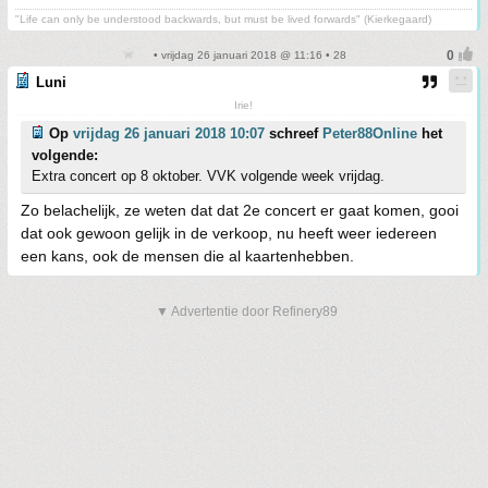
"Life can only be understood backwards, but must be lived forwards" (Kierkegaard)
• vrijdag 26 januari 2018 @ 11:16 • 28
Luni
Irie!
Op
vrijdag 26 januari 2018 10:07
schreef
Peter88Online
het
volgende:
Extra concert op 8 oktober. VVK volgende week vrijdag.
Zo belachelijk, ze weten dat dat 2e concert er gaat komen, gooi
dat ook gewoon gelijk in de verkoop, nu heeft weer iedereen
een kans, ook de mensen die al kaartenhebben.
▼ Advertentie door Refinery89