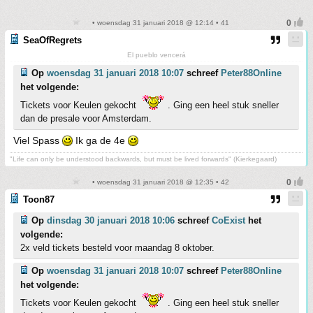
• woensdag 31 januari 2018 @ 12:14 • 41
SeaOfRegrets
El pueblo vencerá
Op
woensdag 31 januari 2018 10:07
schreef
Peter88Online
het volgende:
Tickets voor Keulen gekocht
. Ging een heel stuk sneller
dan de presale voor Amsterdam.
Viel Spass
Ik ga de 4e
"Life can only be understood backwards, but must be lived forwards" (Kierkegaard)
• woensdag 31 januari 2018 @ 12:35 • 42
Toon87
Op
dinsdag 30 januari 2018 10:06
schreef
CoExist
het
volgende:
2x veld tickets besteld voor maandag 8 oktober.
Op
woensdag 31 januari 2018 10:07
schreef
Peter88Online
het volgende:
Tickets voor Keulen gekocht
. Ging een heel stuk sneller