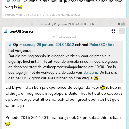
Bol.com
. De kans is dan natuurlijk groot dat alles binnen no time
weg is
.
“Tomorrow there’ll be sunshine, And all this darkness past”
• maandag 29 januari 2018 @ 20:38 • 36
SeaOfRegrets
El pueblo vencerá
Op
maandag 29 januari 2018 18:12
schreef
Peter88Online
het volgende:
Dat die het nog steeds in groepen verdelen voor de presale is
eigenlijk heel irritant. Ik zit voor de presale in de Innocence groep,
en daarvoor start de verkoop woensdagochtend om 10:00. Dat is
dus tegelijk met de verkoop via de code van
Bol.com
. De kans is
dan natuurlijk groot dat alles binnen no time weg is
.
Lid blijven, dan ben je experience de volgende keer
ik heb in
al die jaren nog nooit misgelopen. Buiten het feit dat de cadeaus
op een keertje wat litho's na ook al een groot deel van het geld
waard zijn.
Periode 2015 2017 2018 natuurlijk ook 3x presale achter elkaar