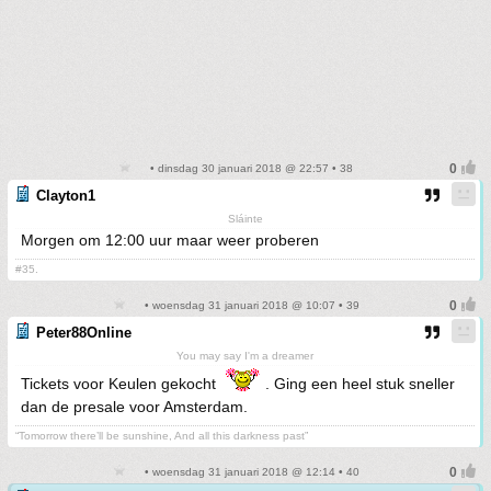
• dinsdag 30 januari 2018 @ 22:57 • 38
Clayton1
Sláinte
Morgen om 12:00 uur maar weer proberen
#35.
• woensdag 31 januari 2018 @ 10:07 • 39
Peter88Online
You may say I'm a dreamer
Tickets voor Keulen gekocht
. Ging een heel stuk sneller
dan de presale voor Amsterdam.
“Tomorrow there’ll be sunshine, And all this darkness past”
• woensdag 31 januari 2018 @ 12:14 • 40