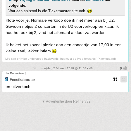
volgende:
Wat een shitzooi is die Ticketmaster site ook.
Klote voor je. Normale verkoop doe ik niet meer aan bij U2.
Gewoon netjes 2 concerten in de U2 voorverkoop en klaar. Ik
hou het ook bij 2, vind het allemaal al duur zat worden.
Ik beleef net zoveel plezier aan een concertje van 17,00 in een
kleine zaal, lekker intiem
"Life can only be understood backwards, but must be lived forwards" (Kierkegaard)
• vrijdag 2 februari 2018 @ 11:08 • 46
† In Memoriam †
Feestkabouter
en uitverkocht
▼ Advertentie door Refinery89