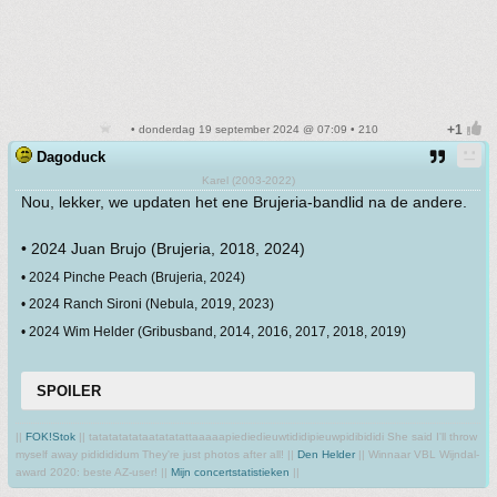
• donderdag 19 september 2024 @ 07:09 • 210
Dagoduck
Karel (2003-2022)
Nou, lekker, we updaten het ene Brujeria-bandlid na de andere.
• 2024 Juan Brujo (Brujeria, 2018, 2024)
• 2024 Pinche Peach (Brujeria, 2024)
• 2024 Ranch Sironi (Nebula, 2019, 2023)
• 2024 Wim Helder (Gribusband, 2014, 2016, 2017, 2018, 2019)
SPOILER
||
FOK!Stok
|| tatatatatataatatatattaaaaapiediedieuwtididipieuwpidibididi She said I'll throw
myself away pididididum They're just photos after all! ||
Den Helder
|| Winnaar VBL Wijndal-
award 2020: beste AZ-user! ||
Mijn concertstatistieken
||