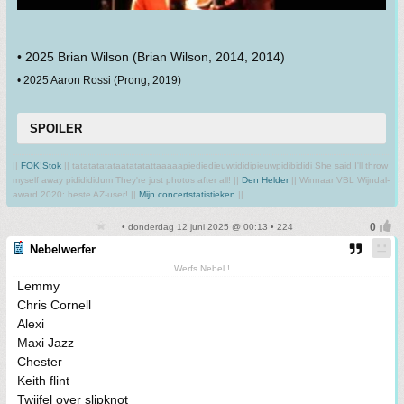
• 2025 Brian Wilson (Brian Wilson, 2014, 2014)
• 2025 Aaron Rossi (Prong, 2019)
SPOILER
||
FOK!Stok
|| tatatatatataatatatattaaaaapiediedieuwtididipieuwpidibididi She said I'll throw
myself away pididididum They're just photos after all! ||
Den Helder
|| Winnaar VBL Wijndal-
award 2020: beste AZ-user! ||
Mijn concertstatistieken
||
• donderdag 12 juni 2025 @ 00:13 • 224
Nebelwerfer
Werfs Nebel !
Lemmy
Chris Cornell
Alexi
Maxi Jazz
Chester
Keith flint
Twijfel over slipknot