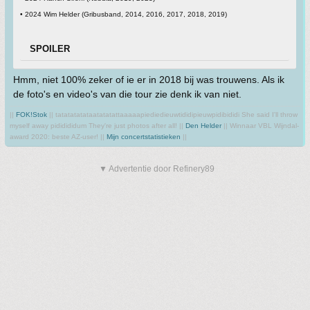
• 2024 Wim Helder (Gribusband, 2014, 2016, 2017, 2018, 2019)
SPOILER
Hmm, niet 100% zeker of ie er in 2018 bij was trouwens. Als ik
de foto's en video's van die tour zie denk ik van niet.
||
FOK!Stok
|| tatatatatataatatatattaaaaapiediedieuwtididipieuwpidibididi She said I'll throw
myself away pididididum They're just photos after all! ||
Den Helder
|| Winnaar VBL Wijndal-
award 2020: beste AZ-user! ||
Mijn concertstatistieken
||
▼ Advertentie door Refinery89