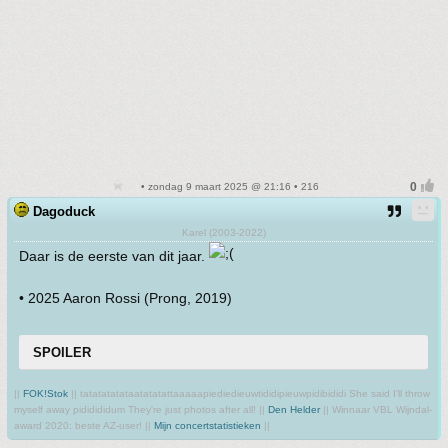
• zondag 9 maart 2025 @ 21:16 • 216
Dagoduck
Karel (2003-2022)
Daar is de eerste van dit jaar.
• 2025 Aaron Rossi (Prong, 2019)
SPOILER
||
FOK!Stok
|| tatatatatataatatatattaaaaapiediedieuwtididipieuwpidibididi She said I'll throw
myself away pididididum They're just photos after all! ||
Den Helder
|| Winnaar VBL Wijndal-
award 2020: beste AZ-user! ||
Mijn concertstatistieken
||