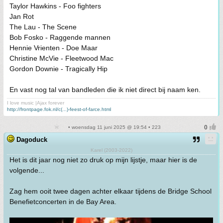
Taylor Hawkins - Foo fighters
Jan Rot
The Lau - The Scene
Bob Fosko - Raggende mannen
Hennie Vrienten - Doe Maar
Christine McVie - Fleetwood Mac
Gordon Downie - Tragically Hip
En vast nog tal van bandleden die ik niet direct bij naam ken.
I love music |Ajax forever
http://frontpage.fok.nl/c(...)-feest-of-farce.html
• woensdag 11 juni 2025 @ 19:54 • 223
Dagoduck
Karel (2003-2022)
Het is dit jaar nog niet zo druk op mijn lijstje, maar hier is de
volgende...
Zag hem ooit twee dagen achter elkaar tijdens de Bridge School
Benefietconcerten in de Bay Area.