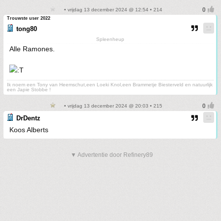
• vrijdag 13 december 2024 @ 12:54 • 214
Trouwste user 2022
tong80
Spleenheup
Alle Ramones.
Ik noem een Tony van Heemschut,een Loeki Knol,een Brammetje Biesterveld en natuurlijk
een Japie Stobbe !
• vrijdag 13 december 2024 @ 20:03 • 215
DrDentz
Koos Alberts
▼ Advertentie door Refinery89