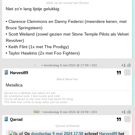
4900 op de schaal van Richter
Niet zo'n lang lijstje gelukkig:
• Clarence Clemmons en Danny Federici (meerdere keren, met
Bruce Springsteen)
• Scott Weiland (zowel gezien met Stone Temple Pilots als Velvet
Revolver)
• Keith Flint (1x met The Prodigy)
• Taylor Hawkins (2x met Foo Fighters)
• donderdag 9 mei 2024 @ 17:58 • 202
Harvest89
Black Metal fan
Metallica
Deceit for a lifetime has taken it's toll.
An emotional void, I feel numb and cold.
You're all dead to me now. And has been for long.
The time has come to reap what you've sown.
• donderdag 9 mei 2024 @ 19:59 • 203
Qarrad
Qarrad al-Rrabah
Op
donderdag 9 mei 2024 17:58
schreef
Harvest89
het