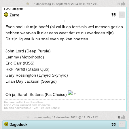
• donderdag 19 september 2024 @ 11:56 • 211
FOK!Fotograaf
Zorro
Z
Even snel uit mijn hoofd (al zal ik op festivals wel mensen gezien
hebben waarvan ik niet eens weet dat ze nu overleden zijn)
Dit zijn iig wat ik nu snel even op kan hoesten
John Lord (Deep Purple)
Lemmy (Motorhoofd)
Eric Carr (KISS)
Rick Parfitt (Status Quo)
Gary Rossington (Lynyrd Skynyrd)
Lilian Day Jackson (Spargo)
Oh ja, Sarah Bettens (K's Choice)
Un dann rettet kein Kavallerie,
keine Zorro kümmert sich dodrömm.
Dä piss höchstens e " Zet " en der Schnie
• donderdag 12 december 2024 @ 12:15 • 212
Dagoduck