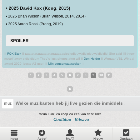
• 2025 David Kox (Kong, 2015)
• 2025 Brian Wilson (Brian Wilson, 2014, 2014)
• 2025 Aaron Rossi (Prong, 2019)
SPOILER
||
FOK!Stok
|| tatatatatataatatatattaaaaapiediedieuwtididipieuwpidibididi She said I'll throw
myself away pididididum They're just photos after all! ||
Den Helder
|| Winnaar VBL Wijndal-
award 2020: beste AZ-user! ||
Mijn concertstatistieken
||
1
2
3
4
5
6
7
8
9
10
11
Welke muzikanten heb jij live gezien die inmiddels zijn ov
muz
steun FOK! en koop via een van deze links
Coolblue
Bitvavo
Index
Actief
MyAT
Nieuw
Opslaan