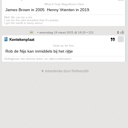
What A Truly Magnificent View
James Brown in 2005. Henny Vrienten in 2019.
Well, life can be a riot
I can be the pilot provided that it's private
I got the world to worry about
• woensdag 19 maart 2025 @ 18:20 • 221
Kentekenplaat
Vaak op de foto.
Rob de Nijs kan inmiddels bij het rijtje
Verkrijgbaar met diverse letter- en cijfercombinaties!
▼ Advertentie door Refinery89