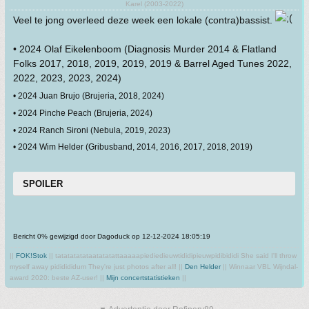
Karel (2003-2022)
Veel te jong overleed deze week een lokale (contra)bassist.
• 2024 Olaf Eikelenboom (Diagnosis Murder 2014 & Flatland
Folks 2017, 2018, 2019, 2019, 2019 & Barrel Aged Tunes 2022,
2022, 2023, 2023, 2024)
• 2024 Juan Brujo (Brujeria, 2018, 2024)
• 2024 Pinche Peach (Brujeria, 2024)
• 2024 Ranch Sironi (Nebula, 2019, 2023)
• 2024 Wim Helder (Gribusband, 2014, 2016, 2017, 2018, 2019)
SPOILER
Bericht 0% gewijzigd door Dagoduck op 12-12-2024 18:05:19
||
FOK!Stok
|| tatatatatataatatatattaaaaapiediedieuwtididipieuwpidibididi She said I'll throw
myself away pididididum They're just photos after all! ||
Den Helder
|| Winnaar VBL Wijndal-
award 2020: beste AZ-user! ||
Mijn concertstatistieken
||