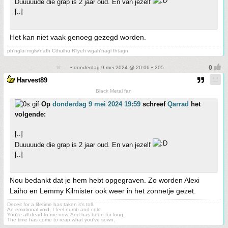
Duuuuude die grap is 2 jaar oud. En van jezelf
[..]
Het kan niet vaak genoeg gezegd worden.
ph'nglui mglw'nafh Cthulhu R'lyeh wgah'nagl fhtagn
• donderdag 9 mei 2024 @ 20:06 • 205
Harvest89
Black Metal fan
Op
donderdag 9 mei 2024 19:59
schreef
Qarrad
het
volgende:
[..]
Duuuuude die grap is 2 jaar oud. En van jezelf
[..]
Nou bedankt dat je hem hebt opgegraven. Zo worden Alexi
Laiho en Lemmy Kilmister ook weer in het zonnetje gezet.
Deceit for a lifetime has taken it's toll.
An emotional void, I feel numb and cold.
You're all dead to me now. And has been for long.
The time has come to reap what you've sown.