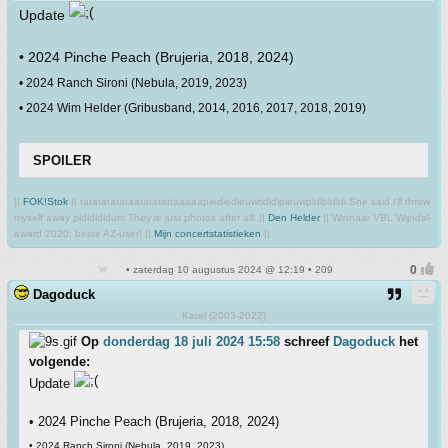
Update
• 2024 Pinche Peach (Brujeria, 2018, 2024)
• 2024 Ranch Sironi (Nebula, 2019, 2023)
• 2024 Wim Helder (Gribusband, 2014, 2016, 2017, 2018, 2019)
SPOILER
||
FOK!Stok
|| tatatatatataatatatattaaaaapiediedieuwtididipieuwpidibididi She said I'll throw
myself away pididididum They're just photos after all! ||
Den Helder
|| Winnaar VBL Wijndal-
award 2020: beste AZ-user! ||
Mijn concertstatistieken
||
• zaterdag 10 augustus 2024 @ 12:19 • 209
Dagoduck
Karel (2003-2022)
Op
donderdag 18 juli 2024 15:58
schreef
Dagoduck
het
volgende:
Update
• 2024 Pinche Peach (Brujeria, 2018, 2024)
• 2024 Ranch Sironi (Nebula, 2019, 2023)