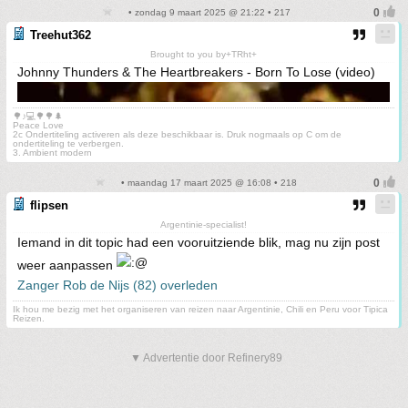
• zondag 9 maart 2025 @ 21:22 • 217
Treehut362
Brought to you by+TRht+
Johnny Thunders & The Heartbreakers - Born To Lose (video)
🌳♪💻🌳🌳🌲
Peace Love
2c Ondertiteling activeren als deze beschikbaar is. Druk nogmaals op C om de
ondertiteling te verbergen.
3. Ambient modern
• maandag 17 maart 2025 @ 16:08 • 218
flipsen
Argentinie-specialist!
Iemand in dit topic had een vooruitziende blik, mag nu zijn post
weer aanpassen
Zanger Rob de Nijs (82) overleden
Ik hou me bezig met het organiseren van reizen naar Argentinie, Chili en Peru voor Tipica
Reizen.
▼ Advertentie door Refinery89