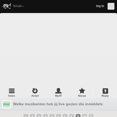
forum
log in
Index
Actief
MyAT
Nieuw
Reply
Welke muzikanten heb jij live gezien die inmiddels zijn ov
muz
1
2
3
4
5
6
7
8
9
10
11