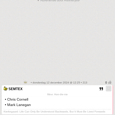
▼ Advertentie door Refinery89
• donderdag 12 december 2024 @ 12:25 • 213
SEMTEX
Mevr. Hoe-die-nie
• Chris Cornell
• Mark Lanegan
Kierkegaard: Life Can Only Be Understood Backwards, But It Must Be Lived Forwards