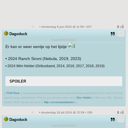
• donderdag 6 juni 2024 @ 11:58 • 207
Dagoduck
Karel (2003-2022)
Er kan er weer eentje op het lijstje
• 2024 Ranch Sironi (Nebula, 2019, 2023)
• 2024 Wim Helder (Gribusband, 2014, 2016, 2017, 2018, 2019)
SPOILER
||
FOK!Stok
|| tatatatatataatatatattaaaaapiediedieuwtididipieuwpidibididi She said I'll throw
myself away pididididum They're just photos after all! ||
Den Helder
|| Winnaar VBL Wijndal-
award 2020: beste AZ-user! ||
Mijn concertstatistieken
||
• donderdag 18 juli 2024 @ 15:58 • 208
Dagoduck
Karel (2003-2022)