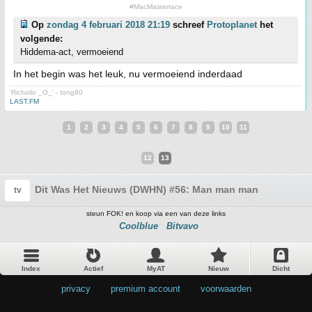
#MacMasterrace
Op
zondag 4 februari 2018 21:19
schreef
Protoplanet
het
volgende:
Hiddema-act, vermoeiend
In het begin was het leuk, nu vermoeiend inderdaad
'Richolio _O_' - tong80
LAST.FM
1
2
3
4
5
6
7
8
9
10
11
12
13
Dit Was Het Nieuws (DWHN) #56: Man man man
tv
steun FOK! en koop via een van deze links
Coolblue
Bitvavo
Index
Actief
MyAT
Nieuw
Dicht
privacy
•
premium account
•
voorwaarden