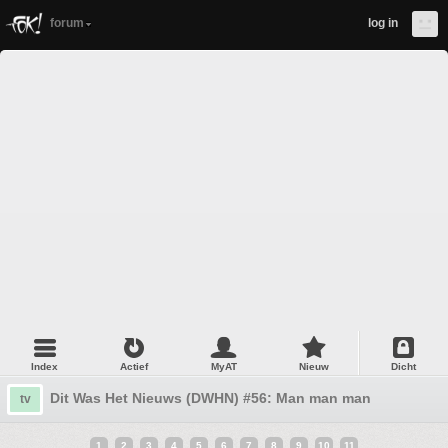
forum
log in
Index
Actief
MyAT
Nieuw
Dicht
Dit Was Het Nieuws (DWHN) #56: Man man man
tv
1
2
3
4
5
6
7
8
9
10
11