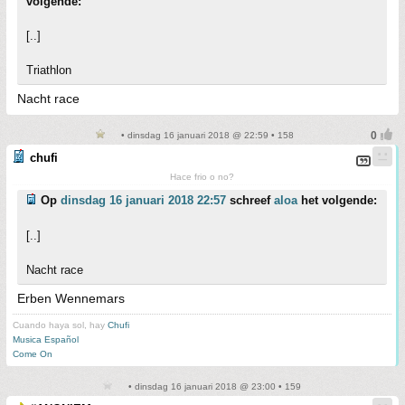
volgende:
[..]
Triathlon
Nacht race
• dinsdag 16 januari 2018 @ 22:59 • 158
chufi
Hace frio o no?
Op
dinsdag 16 januari 2018 22:57
schreef
aloa
het volgende:
[..]
Nacht race
Erben Wennemars
Cuando haya sol, hay
Chufi
Musica Español
Come On
• dinsdag 16 januari 2018 @ 23:00 • 159