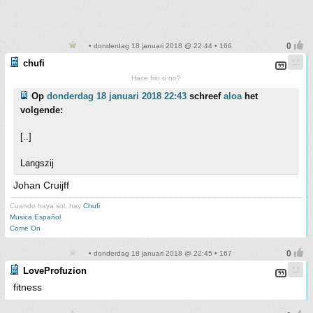
• donderdag 18 januari 2018 @ 22:44 • 166
chufi
Hace frio o no?
Op
donderdag 18 januari 2018 22:43
schreef
aloa
het
volgende:
[..]
Langszij
Johan Cruijff
Cuando haya sol, hay
Chufi
Musica Español
Come On
• donderdag 18 januari 2018 @ 22:45 • 167
LoveProfuzion
fitness