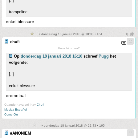
[..]
trampoline
enkel blessure
• donderdag 18 januari 2018 @ 18:33 • 164
chufi
Hace frio o no?
Op
donderdag 18 januari 2018 16:10
schreef
Pugg
het
volgende:
[..]
enkel blessure
eremetaal
Cuando haya sol, hay
Chufi
Musica Español
Come On
• donderdag 18 januari 2018 @ 22:43 • 165
#ANONIEM