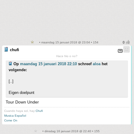
• maandag 15 januari 2018 @ 23:04 • 154
chufi
Hace frio o no?
Op
maandag 15 januari 2018 22:10
schreef
aloa
het
volgende:
[..]
Eigen doelpunt
Tour Down Under
Cuando haya sol, hay
Chufi
Musica Español
Come On
• dinsdag 16 januari 2018 @ 22:40 • 155