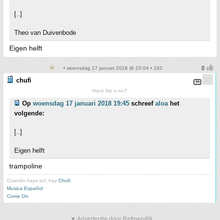
[..]
Theo van Duivenbode
Eigen helft
• woensdag 17 januari 2018 @ 20:04 • 162
chufi
Hace frio o no?
Op
woensdag 17 januari 2018 19:45
schreef
aloa
het
volgende:
[..]
Eigen helft
trampoline
Cuando haya sol, hay
Chufi
Musica Español
Come On
▼ Advertentie door Refinery89