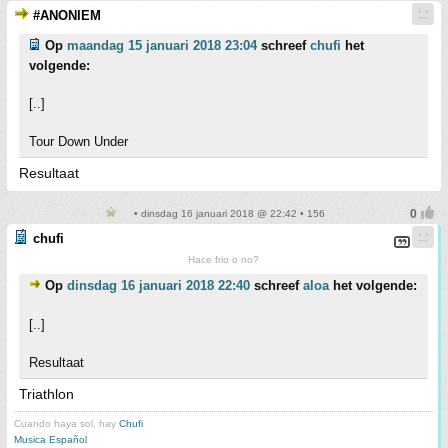
#ANONIEM
Op
maandag 15 januari 2018 23:04
schreef
chufi
het
volgende:
[..]
Tour Down Under
Resultaat
• dinsdag 16 januari 2018 @ 22:42 • 156
chufi
Hace frio o no?
Op
dinsdag 16 januari 2018 22:40
schreef
aloa
het volgende:
[..]
Resultaat
Triathlon
Cuando haya sol, hay
Chufi
Musica Español