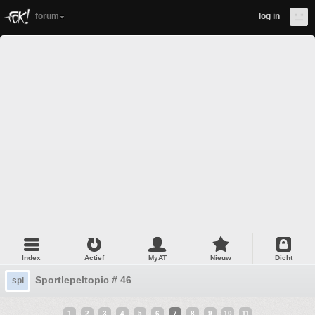
forum
log in
Index
Actief
MyAT
Nieuw
Dicht
Sportlepeltopic # 46
spl
1
2
3
4
5
6
7
8
9
10
11