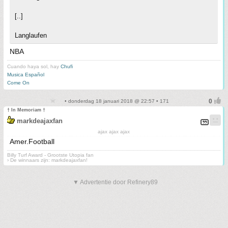
[..]
Langlaufen
NBA
Cuando haya sol, hay
Chufi
Musica Español
Come On
• donderdag 18 januari 2018 @ 22:57 • 171
† In Memoriam †
markdeajaxfan
ajax ajax ajax
Amer.Football
Billy Turf Award - Grootste Utopia fan
› De winnaars zijn: markdeajaxfan!
▼ Advertentie door Refinery89