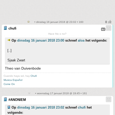
• dinsdag 16 januari 2018 @ 23:02 • 160
chufi
Hace frio o no?
Op
dinsdag 16 januari 2018 23:00
schreef
aloa
het volgende:
[..]
Sjaak Zwart
Theo van Duivenbode
Cuando haya sol, hay
Chufi
Musica Español
Come On
• woensdag 17 januari 2018 @ 19:45 • 161
#ANONIEM
Op
dinsdag 16 januari 2018 23:02
schreef
chufi
het
volgende: