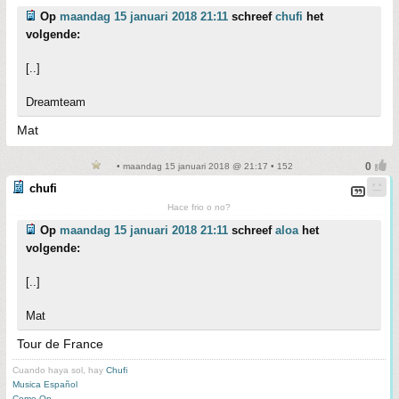
Op
maandag 15 januari 2018 21:11
schreef
chufi
het
volgende:
[..]
Dreamteam
Mat
• maandag 15 januari 2018 @ 21:17 • 152
chufi
Hace frio o no?
Op
maandag 15 januari 2018 21:11
schreef
aloa
het
volgende:
[..]
Mat
Tour de France
Cuando haya sol, hay
Chufi
Musica Español
Come On