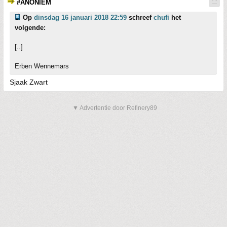
#ANONIEM
Op
dinsdag 16 januari 2018 22:59
schreef
chufi
het
volgende:
[..]
Erben Wennemars
Sjaak Zwart
▼ Advertentie door Refinery89