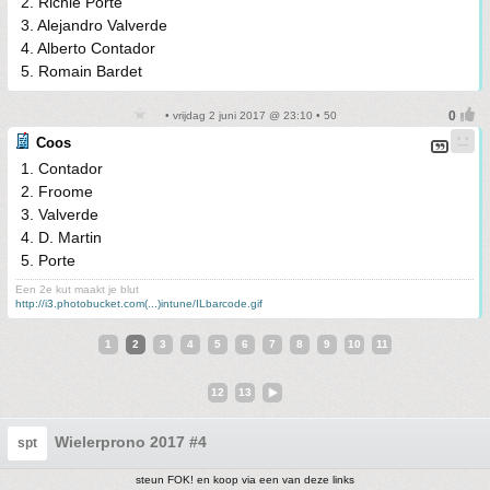
2. Richie Porte
3. Alejandro Valverde
4. Alberto Contador
5. Romain Bardet
• vrijdag 2 juni 2017 @ 23:10 • 50
Coos
1. Contador
2. Froome
3. Valverde
4. D. Martin
5. Porte
Een 2e kut maakt je blut
http://i3.photobucket.com(...)intune/ILbarcode.gif
1
2
3
4
5
6
7
8
9
10
11
12
13
Wielerprono 2017 #4
spt
steun FOK! en koop via een van deze links