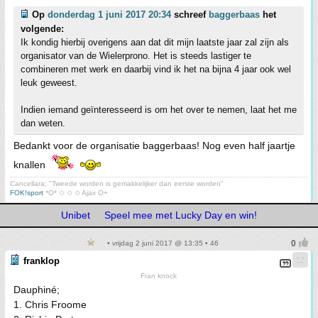
Op
donderdag 1 juni 2017 20:34
schreef
baggerbaas
het
volgende:
Ik kondig hierbij overigens aan dat dit mijn laatste jaar zal zijn als
organisator van de Wielerprono. Het is steeds lastiger te
combineren met werk en daarbij vind ik het na bijna 4 jaar ook wel
leuk geweest.
Indien iemand geïnteresseerd is om het over te nemen, laat het me
dan weten.
Bedankt voor de organisatie baggerbaas! Nog even half jaartje
knallen
Cancellara; "Tweede worden is gemakkelijker dan eerste worden"
FOK!sport
*O* ✩ ✩ ✩ Ajax O+
Unibet
Speel mee met Lucky Day en win!
• vrijdag 2 juni 2017 @ 13:35 • 46
franklop
Fran knock
Dauphiné;
1. Chris Froome