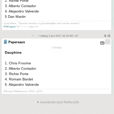
2. Richie Porte
3. Alberto Contador
4. Alejandro Valverde
5 Dan Martin
Cancellara; "Tweede worden is gemakkelijker dan eerste worden"
FOK!sport
*O* ✩ ✩ ✩ Ajax O+
• vrijdag 2 juni 2017 @ 20:08 • 47
Pepersaus
Colnago
Dauphine
1. Chris Froome
2. Alberto Contador
3. Richie Porte
4. Romain Bardet
5. Alejandro Valverde
Winnaar Wielerprono 2014, 2015
▼ Advertentie door Refinery89