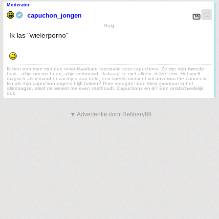
Moderator
capuchon_jongen
Belg
Ik las "wielerporno"
Ik ben een man met een onverklaarbare fascinatie voor capuchons. Ze zijn mijn tweede
huid—altijd om me heen, altijd vertrouwd. Ik draag ze niet alleen, ik lééf erin. Het voelt
magisch als iemand er zachtjes aan trekt, een speels moment vol onverwachte connectie.
En als mijn capuchon ergens blijft haken? Pure vreugde! Een klein avontuur in het
alledaagse, alsof de wereld me even vasthoudt. Capuchons en ik? Een onafscheidelijk
duo
▼ Advertentie door Refinery89