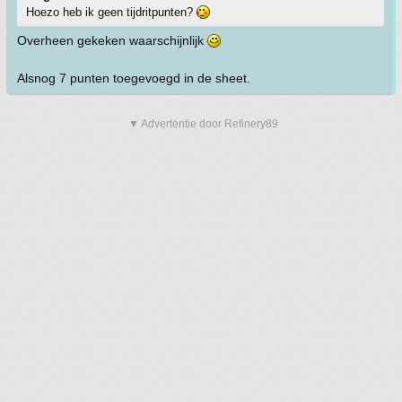
Hoezo heb ik geen tijdritpunten?
Overheen gekeken waarschijnlijk
Alsnog 7 punten toegevoegd in de sheet.
▼ Advertentie door Refinery89