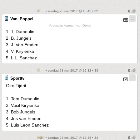
• zondag 28 mei 2017 @ 10:42 • 32
Van_Poppel
Voormalig kopman van Gertje
1. T. Dumoulin
2. B. Jungels
3. J. Van Emden
4. V. Kiryienka
5. L.L. Sanchez
• zondag 28 mei 2017 @ 12:32 • 33
Sporttv
Giro Tijdrit
1. Tom Dumoulin
2. Vasil Kiryienka
3. Bob Jungels
4. Jos van Emden
5. Luis Leon Sanchez
• zondag 28 mei 2017 @ 18:45 • 34