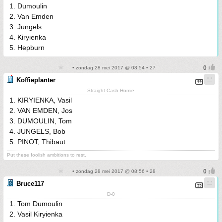
1. Dumoulin
2. Van Emden
3. Jungels
4. Kiryienka
5. Hepburn
• zondag 28 mei 2017 @ 08:54 • 27
Koffieplanter
Straight Cash Homie
1. KIRYIENKA, Vasil
2. VAN EMDEN, Jos
3. DUMOULIN, Tom
4. JUNGELS, Bob
5. PINOT, Thibaut
Put these foolish ambitions to rest.
• zondag 28 mei 2017 @ 08:56 • 28
Bruce117
D-0
1. Tom Dumoulin
2. Vasil Kiryienka