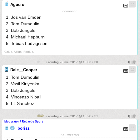
Aguero
oooooooo
1. Jos van Emden
2. Tom Dumoulin
3. Bob Jungels
4. Michael Hepburn
5. Tobias Ludvigsson
Citius, Altius, Fortius.
• zondag 28 mei 2017 @ 10:06 • 30
Dale__Cooper
1. Tom Dumoulin
2. Vasil Kiriyenka
3. Bob Jungels
4. Vincenzo Nibali
5. LL Sanchez
• zondag 28 mei 2017 @ 10:28 • 31
Moderator / Redactie Sport
borisz
Keurmeester