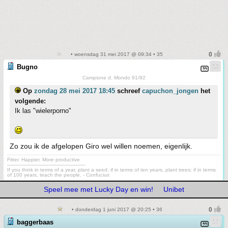
• woensdag 31 mei 2017 @ 09:34 • 35
Bugno
Campione d. Mondo 91/92
Op
zondag 28 mei 2017 18:45
schreef
capuchon_jongen
het
volgende:
Ik las "wielerporno"
Zo zou ik de afgelopen Giro wel willen noemen, eigenlijk.
Fitter. Happier. More productive
---------------------------------------------------
If you think in terms of a year, plant a seed; if in terms of ten years, plant trees; if in terms
of 100 years, teach the people. - Confucius
Speel mee met Lucky Day en win!
Unibet
• donderdag 1 juni 2017 @ 20:25 • 36
baggerbaas