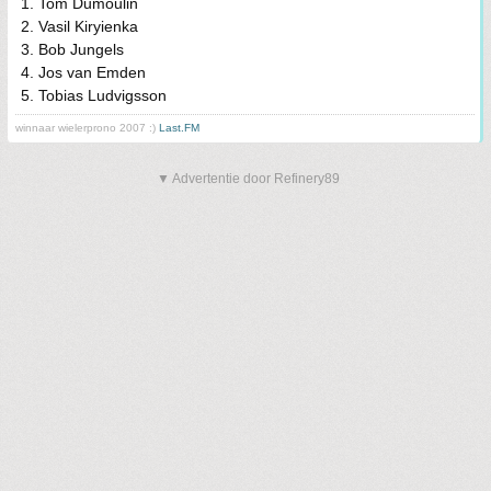
1. Tom Dumoulin
2. Vasil Kiryienka
3. Bob Jungels
4. Jos van Emden
5. Tobias Ludvigsson
winnaar wielerprono 2007 :)
Last.FM
▼ Advertentie door Refinery89