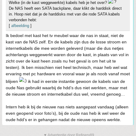
Welke (in de kast weggewerkte) kabels heb je het over?
De NAS heeft een SATA backplane, daar klikt de harddisk direct
in. Hoop niet dat je de harddisks met van die rode SATA kabels
verbonden hebt:
[
afbeelding
]
Ik bedoel met kast het tv meubel waar de nas in staat, niet de
kast van de NAS zelf. En de kabels zijn dus de losse stroom en
internetkabels die mee worden geleverd (maar die dus netjes
achterlangs weggewerkt waren door de kast, in plaats van vol in
zicht over de kast heen zoals nu het geval is om het uit te
testen). Ik ben misschien niet heel technisch, maar heb wel wat
ervaring met pc hardware en vooral waar je als noob vanaf moet
blijven
ik had in eerste instantie gewoon de kabels van de
oude Nas gebruikt waarbij de hdd’s dus niet werkten, maar met
de nieuwe stroom en internetkabel dus wel, vreemd genoeg…
Intern heb ik bij de nieuwe nas niets aangepast vandaag (alleen
even geopend voor foto’s), bij de oude nas heb ik wel weer de
oude hdd’s er in gehangen nadat de nieuwe opeens werkte.
▼ Advertentie door Refinery89