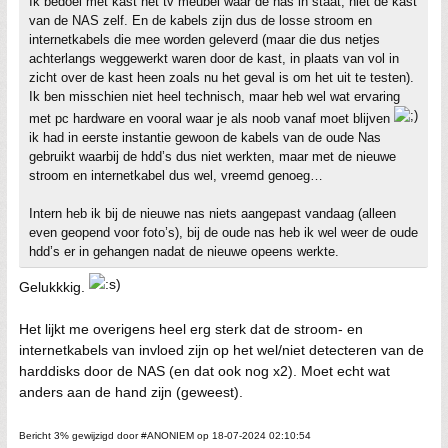
Ik bedoel met kast het tv meubel waar de nas in staat, niet de kast
van de NAS zelf. En de kabels zijn dus de losse stroom en
internetkabels die mee worden geleverd (maar die dus netjes
achterlangs weggewerkt waren door de kast, in plaats van vol in
zicht over de kast heen zoals nu het geval is om het uit te testen).
Ik ben misschien niet heel technisch, maar heb wel wat ervaring
met pc hardware en vooral waar je als noob vanaf moet blijven
ik had in eerste instantie gewoon de kabels van de oude Nas
gebruikt waarbij de hdd’s dus niet werkten, maar met de nieuwe
stroom en internetkabel dus wel, vreemd genoeg…
Intern heb ik bij de nieuwe nas niets aangepast vandaag (alleen
even geopend voor foto’s), bij de oude nas heb ik wel weer de oude
hdd’s er in gehangen nadat de nieuwe opeens werkte.
Gelukkkig.
Het lijkt me overigens heel erg sterk dat de stroom- en
internetkabels van invloed zijn op het wel/niet detecteren van de
harddisks door de NAS (en dat ook nog x2). Moet echt wat
anders aan de hand zijn (geweest).
Bericht 3% gewijzigd door #ANONIEM op 18-07-2024 02:10:54