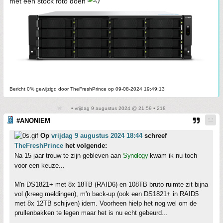
met een stock foto doen
Bericht 0% gewijzigd door TheFreshPrince op 09-08-2024 19:49:13
• vrijdag 9 augustus 2024 @ 21:59 • 218
#ANONIEM
Op
vrijdag 9 augustus 2024 18:44
schreef
TheFreshPrince
het volgende:
Na 15 jaar trouw te zijn gebleven aan
Synology
kwam ik nu toch
voor een keuze...
M'n DS1821+ met 8x 18TB (RAID6) en 108TB bruto ruimte zit bijna
vol (kreeg meldingen), m'n back-up (ook een DS1821+ in RAID5
met 8x 12TB schijven) idem. Voorheen hielp het nog wel om de
prullenbakken te legen maar het is nu echt gebeurd...