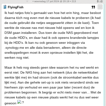
• woensdag 17 juli 2024 @ 20:19 • 213
FlyingFish
Ik had netjes foto's gemaakt van hoe het erin hing, maar besloot
daarna tóch nog even met de nieuwe kabels te proberen (ik had
de oude gebruikt die netjes weggewerkt zitten in de kast). Toen
werkte de nieuwe nas met nieuwe hdd opeens wel en kon ik
DSM gaan installeren. Dus toen de oude NAS geprobeerd met
de oude HDD's, en daar had ik ook opeens brandende lampjes
bij de HDD's. Ik kan nu ook gewoon weer inloggen via
.synology.me en alle data benaderen, alleen de directe
snelkoppelingen moet ik even opnieuw instellen lijkt het, die
werken nog niet.
Maar ik heb nog steeds geen idee waarom het nu wel werkt en
eerst niet. De NAS hing aan het netwerk (dus de netwerkkabel
werkte lijkt me) én had stroom (ook de stroomkabel werkte dus
lijkt me). Aan die gehele set-up is ook niets veranderd sinds we
hierheen zijn verhuisd en een paar jaar later (recent dus) de
problemen begonnen. Ik begrijp er echt niets meer van... Met de
nieuwe kabels op een nieuwe plaats werkt het nu dus wel weer
gewoon