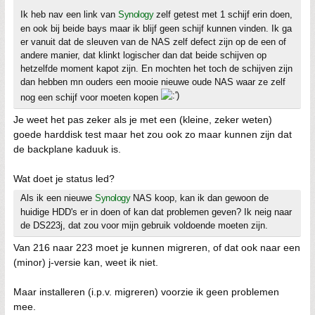
Ik heb nav een link van
Synology
zelf getest met 1 schijf erin doen,
en ook bij beide bays maar ik blijf geen schijf kunnen vinden. Ik ga
er vanuit dat de sleuven van de NAS zelf defect zijn op de een of
andere manier, dat klinkt logischer dan dat beide schijven op
hetzelfde moment kapot zijn. En mochten het toch de schijven zijn
dan hebben mn ouders een mooie nieuwe oude NAS waar ze zelf
nog een schijf voor moeten kopen
Je weet het pas zeker als je met een (kleine, zeker weten)
goede harddisk test maar het zou ook zo maar kunnen zijn dat
de backplane kaduuk is.
Wat doet je status led?
Als ik een nieuwe
Synology
NAS koop, kan ik dan gewoon de
huidige HDD's er in doen of kan dat problemen geven? Ik neig naar
de DS223j, dat zou voor mijn gebruik voldoende moeten zijn.
Van 216 naar 223 moet je kunnen migreren, of dat ook naar een
(minor) j-versie kan, weet ik niet.
Maar installeren (i.p.v. migreren) voorzie ik geen problemen
mee.