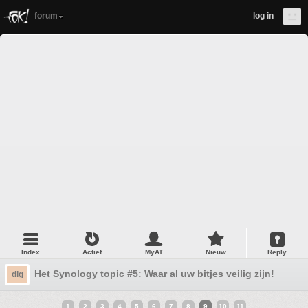
forum
log in
Index
Actief
MyAT
Nieuw
Reply
Het Synology topic #5: Waar al uw bitjes veilig zijn!
dig
1
2
3
4
5
6
7
8
9
10
11