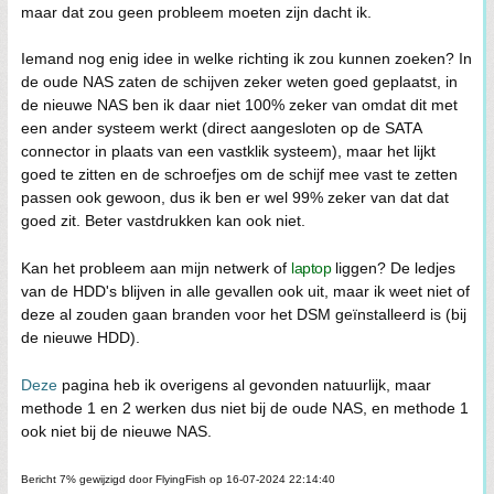
maar dat zou geen probleem moeten zijn dacht ik.
Iemand nog enig idee in welke richting ik zou kunnen zoeken? In
de oude NAS zaten de schijven zeker weten goed geplaatst, in
de nieuwe NAS ben ik daar niet 100% zeker van omdat dit met
een ander systeem werkt (direct aangesloten op de SATA
connector in plaats van een vastklik systeem), maar het lijkt
goed te zitten en de schroefjes om de schijf mee vast te zetten
passen ook gewoon, dus ik ben er wel 99% zeker van dat dat
goed zit. Beter vastdrukken kan ook niet.
Kan het probleem aan mijn netwerk of
laptop
liggen? De ledjes
van de HDD's blijven in alle gevallen ook uit, maar ik weet niet of
deze al zouden gaan branden voor het DSM geïnstalleerd is (bij
de nieuwe HDD).
Deze
pagina heb ik overigens al gevonden natuurlijk, maar
methode 1 en 2 werken dus niet bij de oude NAS, en methode 1
ook niet bij de nieuwe NAS.
Bericht 7% gewijzigd door FlyingFish op 16-07-2024 22:14:40