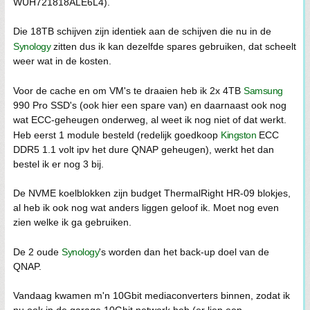
WUH721818ALE6L4).
Die 18TB schijven zijn identiek aan de schijven die nu in de
Synology
zitten dus ik kan dezelfde spares gebruiken, dat scheelt
weer wat in de kosten.
Voor de cache en om VM's te draaien heb ik 2x 4TB
Samsung
990 Pro SSD's (ook hier een spare van) en daarnaast ook nog
wat ECC-geheugen onderweg, al weet ik nog niet of dat werkt.
Heb eerst 1 module besteld (redelijk goedkoop
Kingston
ECC
DDR5 1.1 volt ipv het dure QNAP geheugen), werkt het dan
bestel ik er nog 3 bij.
De NVME koelblokken zijn budget ThermalRight HR-09 blokjes,
al heb ik ook nog wat anders liggen geloof ik. Moet nog even
zien welke ik ga gebruiken.
De 2 oude
Synology
's worden dan het back-up doel van de
QNAP.
Vandaag kwamen m'n 10Gbit mediaconverters binnen, zodat ik