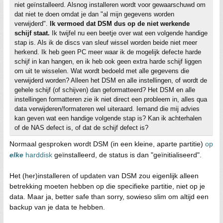
niet geïnstalleerd. Alsnog installeren wordt voor gewaarschuwd om
dat niet te doen omdat je dan "al mijn gegevens worden
verwijderd".
Ik vermoed dat DSM dus op de niet werkende
schijf staat.
Ik twijfel nu een beetje over wat een volgende handige
stap is. Als ik de discs van sleuf wissel worden beide niet meer
herkend. Ik heb geen PC meer waar ik de mogelijk defecte harde
schijf in kan hangen, en ik heb ook geen extra harde schijf liggen
om uit te wisselen. Wat wordt bedoeld met alle gegevens die
verwijderd worden? Alleen het DSM en alle instellingen, of wordt de
gehele schijf (of schijven) dan geformatteerd? Het DSM en alle
instellingen formatteren zie ik niet direct een probleem in, alles qua
data verwijderen/formateren wel uiteraard. Iemand die mij advies
kan geven wat een handige volgende stap is? Kan ik achterhalen
of de NAS defect is, of dat de schijf defect is?
Normaal gesproken wordt DSM (in een kleine, aparte partitie)
op
elke
harddisk
geïnstalleerd, de status is dan "geïnitialiseerd".
Het (her)installeren of updaten van DSM zou eigenlijk alleen
betrekking moeten hebben op die specifieke partitie, niet op je
data. Maar ja, better safe than sorry, sowieso slim om altijd een
backup van je data te hebben.