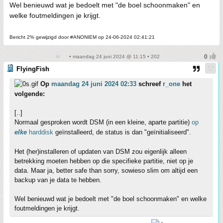
Wel benieuwd wat je bedoelt met "de boel schoonmaken" en
welke foutmeldingen je krijgt.
Bericht 2% gewijzigd door #ANONIEM op 24-06-2024 02:41:21
• maandag 24 juni 2024 @ 11:15 • 202
FlyingFish
Op
maandag 24 juni 2024 02:33
schreef
r_one
het
volgende:
[..]
Normaal gesproken wordt DSM (in een kleine, aparte partitie)
op
elke
harddisk
geïnstalleerd, de status is dan "geïnitialiseerd".
Het (her)installeren of updaten van DSM zou eigenlijk alleen
betrekking moeten hebben op die specifieke partitie, niet op je
data. Maar ja, better safe than sorry, sowieso slim om altijd een
backup van je data te hebben.
Wel benieuwd wat je bedoelt met "de boel schoonmaken" en welke
foutmeldingen je krijgt.