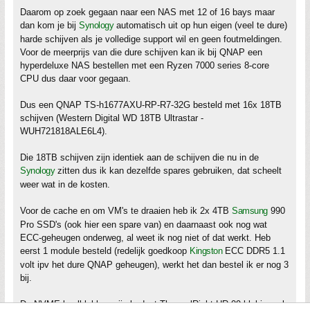
Daarom op zoek gegaan naar een NAS met 12 of 16 bays maar
dan kom je bij
Synology
automatisch uit op hun eigen (veel te dure)
harde schijven als je volledige support wil en geen foutmeldingen.
Voor de meerprijs van die dure schijven kan ik bij QNAP een
hyperdeluxe NAS bestellen met een Ryzen 7000 series 8-core
CPU dus daar voor gegaan.
Dus een QNAP TS-h1677AXU-RP-R7-32G besteld met 16x 18TB
schijven (Western Digital WD 18TB Ultrastar -
WUH721818ALE6L4).
Die 18TB schijven zijn identiek aan de schijven die nu in de
Synology
zitten dus ik kan dezelfde spares gebruiken, dat scheelt
weer wat in de kosten.
Voor de cache en om VM's te draaien heb ik 2x 4TB
Samsung
990
Pro SSD's (ook hier een spare van) en daarnaast ook nog wat
ECC-geheugen onderweg, al weet ik nog niet of dat werkt. Heb
eerst 1 module besteld (redelijk goedkoop
Kingston
ECC DDR5 1.1
volt ipv het dure QNAP geheugen), werkt het dan bestel ik er nog 3
bij.
De NVME koelblokken zijn budget ThermalRight HR-09 blokjes, al