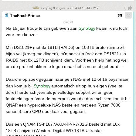
• vrijdag 9 augustus 2024 @ 18:44 • 217
TheFreshPrince
inactief
Na 15 jaar trouw te zijn gebleven aan
Synology
kwam ik nu toch
voor een keuze...
M'n DS1821+ met 8x 18TB (RAID6) en 108TB bruto ruimte zit
bijna vol (kreeg meldingen), m'n back-up (ook een DS1821+ in
RAID5 met 8x 12TB schijven) idem. Voorheen hielp het nog wel
om de prullenbakken te legen maar het is nu echt gebeurd...
Daarom op zoek gegaan naar een NAS met 12 of 16 bays maar
dan kom je bij
Synology
automatisch uit op hun eigen (veel te
dure) harde schijven als je volledige support wil en geen
foutmeldingen. Voor de meerprijs van die dure schijven kan ik bij
QNAP een hyperdeluxe NAS bestellen met een Ryzen 7000
series 8-core CPU dus daar voor gegaan.
Dus een QNAP TS-h1677AXU-RP-R7-32G besteld met 16x
18TB schijven (Western Digital WD 18TB Ultrastar -