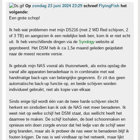
Op
zondag 23 juni 2024 23:29
schreef
FlyingFish
het
volgende:
Een grote schop!
Ik heb wat problemen met mijn DS216 (met 2 WD Red schijven, 2
of 3 TB) en aangezien ik een redelijke leek ben, kom ik er niet echt
uit. Ik heb verschillende dingen via de
Synology
website al
geprobeerd. Het DSM heb ik ca 1,5e maand geleden geüpdatet
naar de meest recente versie.
Ik gebruik mijn NAS vooral als thuisnetwerk, als extra opslag die
vanaf alle apparaten benaderbaar is in combinatie met wat
handmatige back-ups van belangrijke gegevens. Er zit dus geen
automatische back-up functie op, en beide schijven worden
individueel gebruikt, niet als kopie van elkaar.
Sinds enige tijd wordt één van de twee harde schijven slecht
herkent en sindsdien kan ik ook de NAS niet meer benaderen. Ik
weet niet op welke schijf het DSM staat, dus wellicht heeft het
daarmee te maken. De schijf loshalen, de boel schoonmaken en
opnieuw erin doen zorgde ervoor dat het ledje van de schijf weer
ging branden, maar als ik probeer de nas weer te benaderen blijf ik
fouten krijgen. De nas is wel vindbaar op het netwerk, maar lijkt