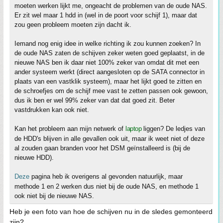
moeten werken lijkt me, ongeacht de problemen van de oude NAS.
Er zit wel maar 1 hdd in (wel in de poort voor schijf 1), maar dat
zou geen probleem moeten zijn dacht ik.
Iemand nog enig idee in welke richting ik zou kunnen zoeken? In
de oude NAS zaten de schijven zeker weten goed geplaatst, in de
nieuwe NAS ben ik daar niet 100% zeker van omdat dit met een
ander systeem werkt (direct aangesloten op de SATA connector in
plaats van een vastklik systeem), maar het lijkt goed te zitten en
de schroefjes om de schijf mee vast te zetten passen ook gewoon,
dus ik ben er wel 99% zeker van dat dat goed zit. Beter
vastdrukken kan ook niet.
Kan het probleem aan mijn netwerk of
laptop
liggen? De ledjes van
de HDD's blijven in alle gevallen ook uit, maar ik weet niet of deze
al zouden gaan branden voor het DSM geïnstalleerd is (bij de
nieuwe HDD).
Deze
pagina heb ik overigens al gevonden natuurlijk, maar
methode 1 en 2 werken dus niet bij de oude NAS, en methode 1
ook niet bij de nieuwe NAS.
Heb je een foto van hoe de schijven nu in de sledes gemonteerd
zijn?