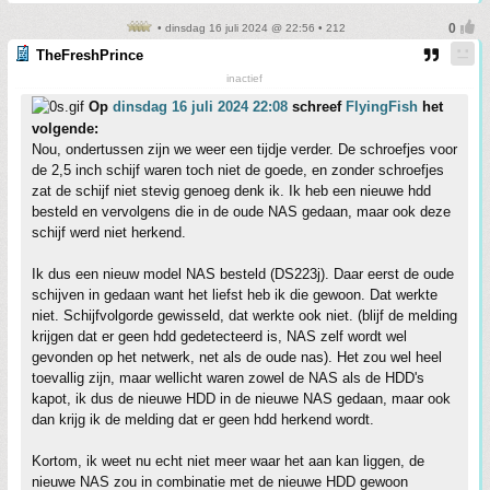
• dinsdag 16 juli 2024 @ 22:56 • 212
TheFreshPrince
inactief
Op
dinsdag 16 juli 2024 22:08
schreef
FlyingFish
het
volgende:
Nou, ondertussen zijn we weer een tijdje verder. De schroefjes voor
de 2,5 inch schijf waren toch niet de goede, en zonder schroefjes
zat de schijf niet stevig genoeg denk ik. Ik heb een nieuwe hdd
besteld en vervolgens die in de oude NAS gedaan, maar ook deze
schijf werd niet herkend.
Ik dus een nieuw model NAS besteld (DS223j). Daar eerst de oude
schijven in gedaan want het liefst heb ik die gewoon. Dat werkte
niet. Schijfvolgorde gewisseld, dat werkte ook niet. (blijf de melding
krijgen dat er geen hdd gedetecteerd is, NAS zelf wordt wel
gevonden op het netwerk, net als de oude nas). Het zou wel heel
toevallig zijn, maar wellicht waren zowel de NAS als de HDD's
kapot, ik dus de nieuwe HDD in de nieuwe NAS gedaan, maar ook
dan krijg ik de melding dat er geen hdd herkend wordt.
Kortom, ik weet nu echt niet meer waar het aan kan liggen, de
nieuwe NAS zou in combinatie met de nieuwe HDD gewoon