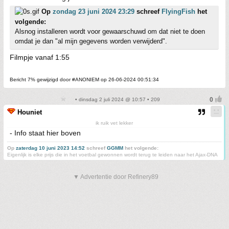
Op
zondag 23 juni 2024 23:29
schreef
FlyingFish
het
volgende:
Alsnog installeren wordt voor gewaarschuwd om dat niet te doen
omdat je dan "al mijn gegevens worden verwijderd".
Filmpje vanaf 1:55
Bericht 7% gewijzigd door #ANONIEM op 26-06-2024 00:51:34
• dinsdag 2 juli 2024 @ 10:57 • 209
Houniet
ik ruik vet lekker
- Info staat hier boven
Op
zaterdag 10 juni 2023 14:52
schreef
GGMM
het volgende:
Eigenlijk is elke prijs die in het voetbal gewonnen wordt terug te leiden naar het Ajax-DNA
▼ Advertentie door Refinery89