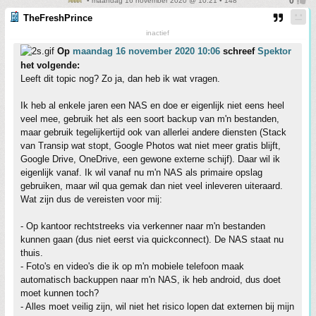
• maandag 16 november 2020 @ 10:21 • 148
TheFreshPrince
inactief
Op
maandag 16 november 2020 10:06
schreef
Spektor
het volgende:
Leeft dit topic nog? Zo ja, dan heb ik wat vragen.
Ik heb al enkele jaren een NAS en doe er eigenlijk niet eens heel
veel mee, gebruik het als een soort backup van m'n bestanden,
maar gebruik tegelijkertijd ook van allerlei andere diensten (Stack
van Transip wat stopt, Google Photos wat niet meer gratis blijft,
Google Drive, OneDrive, een gewone externe schijf). Daar wil ik
eigenlijk vanaf. Ik wil vanaf nu m'n NAS als primaire opslag
gebruiken, maar wil qua gemak dan niet veel inleveren uiteraard.
Wat zijn dus de vereisten voor mij:
- Op kantoor rechtstreeks via verkenner naar m'n bestanden
kunnen gaan (dus niet eerst via quickconnect). De NAS staat nu
thuis.
- Foto's en video's die ik op m'n mobiele telefoon maak
automatisch backuppen naar m'n NAS, ik heb android, dus doet
moet kunnen toch?
- Alles moet veilig zijn, wil niet het risico lopen dat externen bij mijn