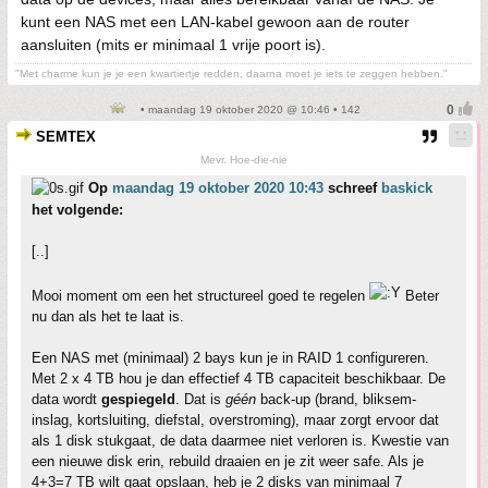
kunt een NAS met een LAN-kabel gewoon aan de router
aansluiten (mits er minimaal 1 vrije poort is).
"Met charme kun je je een kwartiertje redden, daarna moet je iets te zeggen hebben."
• maandag 19 oktober 2020 @ 10:46 • 142
SEMTEX
Mevr. Hoe-die-nie
Op
maandag 19 oktober 2020 10:43
schreef
baskick
het volgende:
[..]
Mooi moment om een het structureel goed te regelen
Beter
nu dan als het te laat is.
Een NAS met (minimaal) 2 bays kun je in RAID 1 configureren.
Met 2 x 4 TB hou je dan effectief 4 TB capaciteit beschikbaar. De
data wordt
gespiegeld
. Dat is
géén
back-up (brand, bliksem-
inslag, kortsluiting, diefstal, overstroming), maar zorgt ervoor dat
als 1 disk stukgaat, de data daarmee niet verloren is. Kwestie van
een nieuwe disk erin, rebuild draaien en je zit weer safe. Als je
4+3=7 TB wilt gaat opslaan, heb je 2 disks van minimaal 7