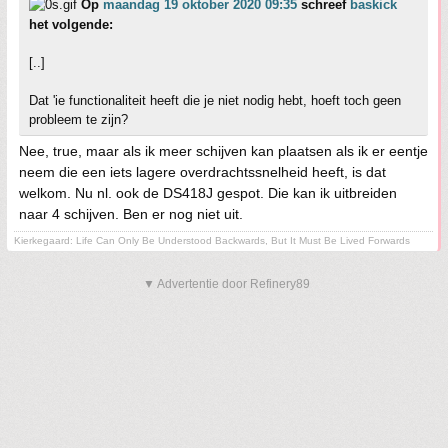
Op
maandag 19 oktober 2020 09:35
schreef
baskick
het volgende:
[..]
Dat 'ie functionaliteit heeft die je niet nodig hebt, hoeft toch geen
probleem te zijn?
Nee, true, maar als ik meer schijven kan plaatsen als ik er eentje
neem die een iets lagere overdrachtssnelheid heeft, is dat
welkom. Nu nl. ook de DS418J gespot. Die kan ik uitbreiden
naar 4 schijven. Ben er nog niet uit.
Kierkegaard: Life Can Only Be Understood Backwards, But It Must Be Lived Forwards
▼ Advertentie door Refinery89