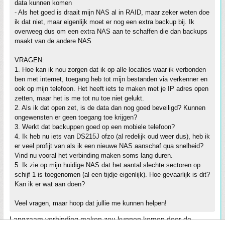
data kunnen komen
- Als het goed is draait mijn NAS al in RAID, maar zeker weten doe
ik dat niet, maar eigenlijk moet er nog een extra backup bij. Ik
overweeg dus om een extra NAS aan te schaffen die dan backups
maakt van de andere NAS
VRAGEN:
1. Hoe kan ik nou zorgen dat ik op alle locaties waar ik verbonden
ben met internet, toegang heb tot mijn bestanden via verkenner en
ook op mijn telefoon. Het heeft iets te maken met je IP adres open
zetten, maar het is me tot nu toe niet gelukt.
2. Als ik dat open zet, is de data dan nog goed beveiligd? Kunnen
ongewensten er geen toegang toe krijgen?
3. Werkt dat backuppen goed op een mobiele telefoon?
4. Ik heb nu iets van DS215J ofzo (al redelijk oud weer dus), heb ik
er veel profijt van als ik een nieuwe NAS aanschaf qua snelheid?
Vind nu vooral het verbinding maken soms lang duren.
5. Ik zie op mijn huidige NAS dat het aantal slechte sectoren op
schijf 1 is toegenomen (al een tijdje eigenlijk). Hoe gevaarlijk is dit?
Kan ik er wat aan doen?
Veel vragen, maar hoop dat jullie me kunnen helpen!
Langzaam verbinding maken zou kunnen komen door de