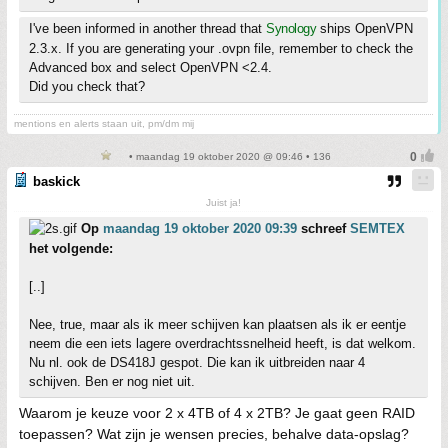
I' ve been informed in another thread that
Synology
ships OpenVPN
2.3.x. If you are generating your .ovpn file, remember to check the
Advanced box and select OpenVPN <2.4.
Did you check that?
mentions en alerts staan uit, pm/dm mij
• maandag 19 oktober 2020 @ 09:46 • 136
baskick
Juist ja!
Op
maandag 19 oktober 2020 09:39
schreef
SEMTEX
het volgende:
[..]
Nee, true, maar als ik meer schijven kan plaatsen als ik er eentje
neem die een iets lagere overdrachtssnelheid heeft, is dat welkom.
Nu nl. ook de DS418J gespot. Die kan ik uitbreiden naar 4
schijven. Ben er nog niet uit.
Waarom je keuze voor 2 x 4TB of 4 x 2TB? Je gaat geen RAID
toepassen? Wat zijn je wensen precies, behalve data-opslag?