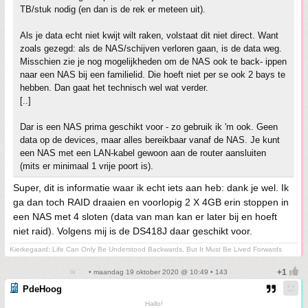
TB/stuk nodig (en dan is de rek er meteen uit).
Als je data echt niet kwijt wilt raken, volstaat dit niet direct. Want
zoals gezegd: als de NAS/schijven verloren gaan, is de data weg.
Misschien zie je nog mogelijkheden om de NAS ook te back- ippen
naar een NAS bij een familielid. Die hoeft niet per se ook 2 bays te
hebben. Dan gaat het technisch wel wat verder.
[..]
Dar is een NAS prima geschikt voor - zo gebruik ik 'm ook. Geen
data op de devices, maar alles bereikbaar vanaf de NAS. Je kunt
een NAS met een LAN-kabel gewoon aan de router aansluiten
(mits er minimaal 1 vrije poort is).
Super, dit is informatie waar ik echt iets aan heb: dank je wel. Ik
ga dan toch RAID draaien en voorlopig 2 X 4GB erin stoppen in
een NAS met 4 sloten (data van man kan er later bij en hoeft
niet raid). Volgens mij is de DS418J daar geschikt voor.
Kierkegaard: Life Can Only Be Understood Backwards, But It Must Be Lived Forwards
• maandag 19 oktober 2020 @ 10:49 • 143
PdeHoog
Hallo!