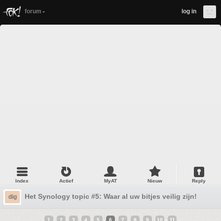
forum
log in
Index
Actief
MyAT
Nieuw
Reply
Het Synology topic #5: Waar al uw bitjes veilig zijn!
dig
1
2
3
4
5
6
7
8
9
10
11