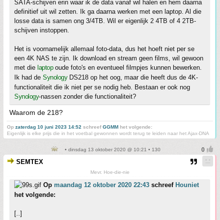
SATA-schijven erin waar ik de data vanaf wil halen en hem daarna
definitief uit wil zetten. Ik ga daarna werken met een laptop. Al die
losse data is samen ong 3/4TB. Wil er eigenlijk 2 4TB of 4 2TB-
schijven instoppen.
Het is voornamelijk allemaal foto-data, dus het hoeft niet per se
een 4K NAS te zijn. Ik download en stream geen films, wil gewoon
met die
laptop
oude foto's en eventueel filmpjes kunnen bewerken.
Ik had de
Synology
DS218 op het oog, maar die heeft dus de 4K-
functionaliteit die ik niet per se nodig heb. Bestaan er ook nog
Synology
-nassen zonder die functionaliteit?
Waarom de 218?
Op
zaterdag 10 juni 2023 14:52
schreef
GGMM
het volgende:
Eigenlijk is elke prijs die in het voetbal gewonnen wordt terug te leiden naar het Ajax-DNA
• dinsdag 13 oktober 2020 @ 10:21 • 130
SEMTEX
Mevr. Hoe-die-nie
Op
maandag 12 oktober 2020 22:43
schreef
Houniet
het volgende:
[..]