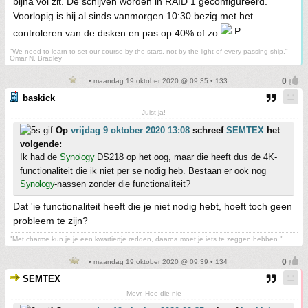
bijna vol zit. De schijven worden in RAID 1 geconfigureerd.
Voorlopig is hij al sinds vanmorgen 10:30 bezig met het
controleren van de disken en pas op 40% of zo
"We need to learn to set our course by the stars, not by the light of every passing ship." -
Omar N. Bradley
• maandag 19 oktober 2020 @ 09:35 • 133
baskick
Juist ja!
Op
vrijdag 9 oktober 2020 13:08
schreef
SEMTEX
het
volgende:
Ik had de
Synology
DS218 op het oog, maar die heeft dus de 4K-
functionaliteit die ik niet per se nodig heb. Bestaan er ook nog
Synology
-nassen zonder die functionaliteit?
Dat 'ie functionaliteit heeft die je niet nodig hebt, hoeft toch geen
probleem te zijn?
"Met charme kun je je een kwartiertje redden, daarna moet je iets te zeggen hebben."
• maandag 19 oktober 2020 @ 09:39 • 134
SEMTEX
Mevr. Hoe-die-nie