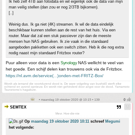
Ik heb zelf 4TB aan fotodata en wil eigenlijk ook de data van mijn
man veilig stellen (dan zou er nog 2/3TB bijkomen).
[..]
Weinig dus. Ik ga niet (4K) streamen. Ik wil de data eindelijk
beschikbaar kunnen stellen aan de rest van het huis. Via een
router. Maar dat zal een stuk passiever zijn dan de meeste
mensen hun NAS gebruiken. Ik zie vaak in die standaard
aangeboden pakketten ook een switch zitten. Heb ik die nog extra
nodig naast mijn standaard Fritzbox router?
Puur alleen voor data is een
Synology
NAS wellicht te veel van
het goede. Een schijf delen kan trouwens ook via de Fritzbox.
https://nl.avm.de/service(...)onden-met-FRITZ-Box/
Wordt als iemand die voortdurend dood is. De ware volgeling van bushidõ sterft elke
ochtend en avond opnieuw. En wordt niet gehinderd door angst voor de dood. Yamamoto
Tsunetomo's hagakure.
• maandag 19 oktober 2020 @ 10:15 • 139
SEMTEX
Mevr. Hoe-die-nie
Op
maandag 19 oktober 2020 10:11
schreef
Megumi
het volgende: