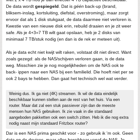
De data wordt
gespiegeld
. Dat is
géén
back-up (brand,
bliksem-inslag, kortsluiting, diefstal, overstroming), maar zorgt
ervoor dat als 1 disk stukgaat, de data daarmee niet verloren is.
Kwestie van een nieuwe disk erin, rebuild draaien en je zit weer
safe. Als je 4+3=7 TB wilt gaat opslaan, heb je 2 disks van
minimaal 7 TB/stuk nodig (en dan is de rek er meteen uit).
Als je data echt niet kwijt wilt raken, volstaat dit niet direct. Want
zoals gezegd: als de NAS/schijven verloren gaan, is de data
weg. Misschien zie je nog mogelijkheden om de NAS ook te
back- ippen naar een NAS bij een familielid. Die hoeft niet per se
ook 2 bays te hebben. Dan gaat het technisch wel wat verder.
Weinig dus. Ik ga niet (4K) streamen. Ik wil de data eindelijk
beschikbaar kunnen stellen aan de rest van het huis. Via een
router. Maar dat zal een stuk passiever zijn dan de meeste
mensen hun NAS gebruiken. Ik zie vaak in die standaard
aangeboden pakketten ook een switch zitten. Heb ik die nog extra
nodig naast mijn standaard Fritzbox router?
Dar is een NAS prima geschikt voor - zo gebruik ik 'm ook. Geen
data op de devices, maar alles bereikbaar vanaf de NAS. Je