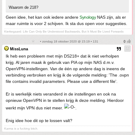
Waarom de 218?
Geen idee, het kan ook iedere andere
Synology
NAS zijn, als er
maar ruimte is voor 2 schijven. Ik sta dus open voor suggesties.
Kierkegaard: Life Can Only Be Understood Backwards, But It Must Be Lived Forwards
• zondag 18 oktober 2020 @ 15:19 • 131
MissLuna
Ik heb een probleem met mijn DS218+ dat ik niet verholpen
krijg. Al jaren maak ik gebruik van PIA op mijn NAS d.m.v.
OpenVPN-instellingen. Van de één op andere dag is ineens de
verbinding verbroken en krijg ik de volgende melding: 'The .ovpn
file contains invalid parameters. Please use a different file'.
Er is werkelijk niets veranderd in de instellingen en ook na
opnieuw OpenVPN in te stellen krijg ik deze melding. Hierdoor
werkt mijn VPN dus niet meer.
.
Enig idee hoe dit op te lossen valt?
Karma is a fucking bitch.