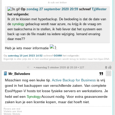
ik ruik vet lekker
Op
zondag 27 september 2020 20:59
schreef
TjjWester
het volgende:
Ik zit te klooien met hyperbackup. De bedoeling is dat de date van
de
synology
gebackup wordt naar azure, nu krijg ik de vraag om
een taakschema in te stellen, ik heb liever dat het systeem een
back up van de file maakt na iedere wijziging. Iemand ervaring
daar mee??
Heb je iets meer informatie
.
Op
zaterdag 10 juni 2023 14:52
schreef
GGMM
het volgende:
Eigenlijk is elke prijs die in het voetbal gewonnen wordt terug te leiden naar het Ajax-DNA
• maandag 5 oktober 2020 @ 20:18 • 127
Mr_Belvedere
Misschien nog een leuke tip.
Active Backup for Business
is vrij
goed in het backuppen van verschillende zaken. Van complete
Esxi/Hyper-V hosts tot losse fysieke servers en werkstations. Je
hebt wel een
Synology
Account nodig. Voor extra geavanceerde
zaken kun je een licentie kopen, maar dat hoeft niet.
Roses are red
Violets are blue
Wololo Wololo