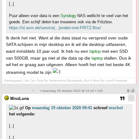
[..]
Puur alleen voor data is een
Synology
NAS wellicht te veel van het
goede. Een schijf delen kan trouwens ook via de Fritzbox.
https://nl.avm.de/service(...)onden-met-FRITZ-Box/
Ik denk het niet. Want al die data staat nu verspreid over oude
SATA schijven in mijn desktop en ik wil die desktop uitfaseren,
want inmiddels 10 jaar oud. Ik heb nu een
laptop
met een SSD
van 500GB, maar ga niet al die data op die
laptop
stallen. Dus ik
wil het er graag aan uitgeven. Alleen hoeft het niet het beste 4K
streaming model te zijn
Kierkegaard: Life Can Only Be Understood Backwards, But It Must Be Lived Forwards
• maandag 19 oktober 2020 @ 10:16 • 140
MissLuna
Op
maandag 19 oktober 2020 09:41
schreef
mschol
het volgende:
[..]
[..]