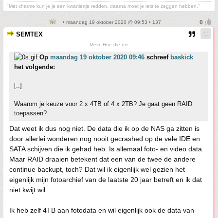
"Met charme kun je je een kwartiertje redden, daarna moet je iets te zeggen hebben."
• maandag 19 oktober 2020 @ 09:53 • 137
SEMTEX
Mevr. Hoe-die-nie
Op
maandag 19 oktober 2020 09:46
schreef
baskick
het volgende:
[..]
Waarom je keuze voor 2 x 4TB of 4 x 2TB? Je gaat geen RAID
toepassen?
Dat weet ik dus nog niet. De data die ik op de NAS ga zitten is
door allerlei wonderen nog nooit gecrashed op de vele IDE en
SATA schijven die ik gehad heb. Is allemaal foto- en video data.
Maar RAID draaien betekent dat een van de twee de andere
continue backupt, toch? Dat wil ik eigenlijk wel gezien het
eigenlijk mijn fotoarchief van de laatste 20 jaar betreft en ik dat
niet kwijt wil.
Ik heb zelf 4TB aan fotodata en wil eigenlijk ook de data van