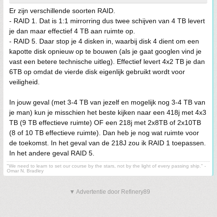
Er zijn verschillende soorten RAID.
- RAID 1. Dat is 1:1 mirrorring dus twee schijven van 4 TB levert
je dan maar effectief 4 TB aan ruimte op.
- RAID 5. Daar stop je 4 disken in, waarbij disk 4 dient om een
kapotte disk opnieuw op te bouwen (als je gaat googlen vind je
vast een betere technische uitleg). Effectief levert 4x2 TB je dan
6TB op omdat de vierde disk eigenlijk gebruikt wordt voor
veiligheid.
In jouw geval (met 3-4 TB van jezelf en mogelijk nog 3-4 TB van
je man) kun je misschien het beste kijken naar een 418j met 4x3
TB (9 TB effectieve ruimte) OF een 218j met 2x8TB of 2x10TB
(8 of 10 TB effectieve ruimte). Dan heb je nog wat ruimte voor
de toekomst. In het geval van de 218J zou ik RAID 1 toepassen.
In het andere geval RAID 5.
"We need to learn to set our course by the stars, not by the light of every passing ship." -
Omar N. Bradley
▼ Advertentie door Refinery89