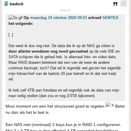
baskick
Juist ja!
Op
maandag 19 oktober 2020 09:53
schreef
SEMTEX
het volgende:
[..]
Dat weet ik dus nog niet. De data die ik op de NAS ga zitten is
door allerlei wonderen nog nooit gecrashed
op de vele IDE en
SATA schijven die ik gehad heb. Is allemaal foto- en video data.
Maar RAID draaien betekent dat een van de twee de andere
continue backupt, toch? Dat wil ik eigenlijk wel gezien het eigenlijk
mijn fotoarchief van de laatste 20 jaar betreft en ik dat niet kwijt
wil.
Ik heb zelf 4TB aan fotodata en wil eigenlijk ook de data van mijn
man veilig stellen (dan zou er nog 2/3TB bijkomen).
Mooi moment om een het structureel goed te regelen
Beter
nu dan als het te laat is.
Een NAS met (minimaal) 2 bays kun je in RAID 1 configureren.
Met 2 x 4 TB hou je dan effectief 4 TB capaciteit beschikbaar.