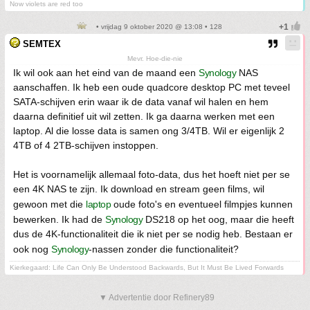
Now violets are red too
• vrijdag 9 oktober 2020 @ 13:08 • 128
SEMTEX
Mevr. Hoe-die-nie
Ik wil ook aan het eind van de maand een
Synology
NAS
aanschaffen. Ik heb een oude quadcore desktop PC met teveel
SATA-schijven erin waar ik de data vanaf wil halen en hem
daarna definitief uit wil zetten. Ik ga daarna werken met een
laptop. Al die losse data is samen ong 3/4TB. Wil er eigenlijk 2
4TB of 4 2TB-schijven instoppen.
Het is voornamelijk allemaal foto-data, dus het hoeft niet per se
een 4K NAS te zijn. Ik download en stream geen films, wil
gewoon met die
laptop
oude foto's en eventueel filmpjes kunnen
bewerken. Ik had de
Synology
DS218 op het oog, maar die heeft
dus de 4K-functionaliteit die ik niet per se nodig heb. Bestaan er
ook nog
Synology
-nassen zonder die functionaliteit?
Kierkegaard: Life Can Only Be Understood Backwards, But It Must Be Lived Forwards
▼ Advertentie door Refinery89