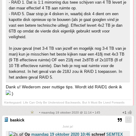
- RAID 1. Dat is 1:1 mirrorring dus twee schijven van 4 TB levert je
dan maar effectief 4 TB aan ruimte op.
- RAID 5. Daar stop je 4 disken in, waarbij disk 4 dient om een
kapotte disk opnieuw op te bouwen (als je gaat googlen vind je
vast een betere technische uitleg). Effectief levert 4x2 TB je dan
6TB op omdat de vierde disk eigenlijk gebruikt wordt voor
veiligheid.
In jouw geval (met 3-4 TB van jezelf en mogelijk nog 3-4 TB van je
man) kun je misschien het beste kijken naar een 418j met 4x3 TB
(9 TB effectieve ruimte) OF een 218j met 2x8TB of 2x10TB (8 of
10 TB effectieve ruimte). Dan heb je nog wat ruimte voor de
toekomst. In het geval van de 218J zou ik RAID 1 toepassen. In
het andere geval RAID 5.
Dank u! Wederom zeer nuttige tips. Wordt idd RAID1 denk ik
Kierkegaard: Life Can Only Be Understood Backwards, But It Must Be Lived Forwards
• maandag 19 oktober 2020 @ 11:14 • 145
baskick
Juist ja!
Op
maandag 19 oktober 2020 10:46
schreef
SEMTEX