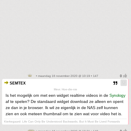
• maandag 16 november 2020 @ 10:19 • 147
SEMTEX
Mevr. Hoe-die-nie
Is het mogelijk om met een widget realtime videos in de
Synology
af te spelen? De standaard widget download ze alleen en opent
ze dan in je browser. Ik wil ze eigenlijk in de NAS zelf kunnen
zien en ook meteen thumbnail om te zien wat voor video het is.
Kierkegaard: Life Can Only Be Understood Backwards, But It Must Be Lived Forwards