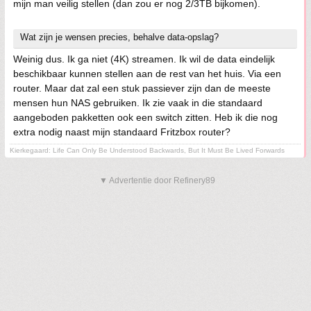
mijn man veilig stellen (dan zou er nog 2/3TB bijkomen).
Wat zijn je wensen precies, behalve data-opslag?
Weinig dus. Ik ga niet (4K) streamen. Ik wil de data eindelijk
beschikbaar kunnen stellen aan de rest van het huis. Via een
router. Maar dat zal een stuk passiever zijn dan de meeste
mensen hun NAS gebruiken. Ik zie vaak in die standaard
aangeboden pakketten ook een switch zitten. Heb ik die nog
extra nodig naast mijn standaard Fritzbox router?
Kierkegaard: Life Can Only Be Understood Backwards, But It Must Be Lived Forwards
▼ Advertentie door Refinery89