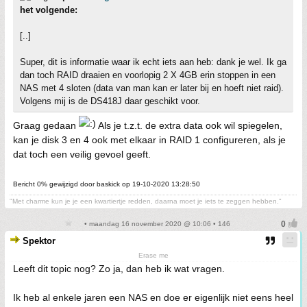
het volgende:
[..]
Super, dit is informatie waar ik echt iets aan heb: dank je wel. Ik ga
dan toch RAID draaien en voorlopig 2 X 4GB erin stoppen in een
NAS met 4 sloten (data van man kan er later bij en hoeft niet raid).
Volgens mij is de DS418J daar geschikt voor.
Graag gedaan
Als je t.z.t. de extra data ook wil spiegelen,
kan je disk 3 en 4 ook met elkaar in RAID 1 configureren, als je
dat toch een veilig gevoel geeft.
Bericht 0% gewijzigd door baskick op 19-10-2020 13:28:50
"Met charme kun je je een kwartiertje redden, daarna moet je iets te zeggen hebben."
• maandag 16 november 2020 @ 10:06 • 146
Spektor
Erase me
Leeft dit topic nog? Zo ja, dan heb ik wat vragen.
Ik heb al enkele jaren een NAS en doe er eigenlijk niet eens heel