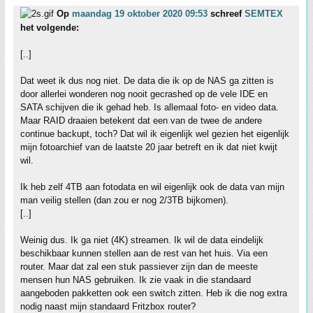
Op
maandag 19 oktober 2020 09:53
schreef
SEMTEX
het volgende:
[..]
Dat weet ik dus nog niet. De data die ik op de NAS ga zitten is
door allerlei wonderen nog nooit gecrashed op de vele IDE en
SATA schijven die ik gehad heb. Is allemaal foto- en video data.
Maar RAID draaien betekent dat een van de twee de andere
continue backupt, toch? Dat wil ik eigenlijk wel gezien het eigenlijk
mijn fotoarchief van de laatste 20 jaar betreft en ik dat niet kwijt
wil.
Ik heb zelf 4TB aan fotodata en wil eigenlijk ook de data van mijn
man veilig stellen (dan zou er nog 2/3TB bijkomen).
[..]
Weinig dus. Ik ga niet (4K) streamen. Ik wil de data eindelijk
beschikbaar kunnen stellen aan de rest van het huis. Via een
router. Maar dat zal een stuk passiever zijn dan de meeste
mensen hun NAS gebruiken. Ik zie vaak in die standaard
aangeboden pakketten ook een switch zitten. Heb ik die nog extra
nodig naast mijn standaard Fritzbox router?