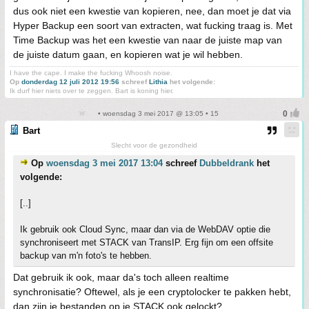
dus ook niet een kwestie van kopieren, nee, dan moet je dat via
Hyper Backup een soort van extracten, wat fucking traag is. Met
Time Backup was het een kwestie van naar de juiste map van
de juiste datum gaan, en kopieren wat je wil hebben.
I have the cape. I make the fucking Whoosh noise.
Op
donderdag 12 juli 2012 19:56
schreef
Lithia
het volgende:
Ik durf hier niets over te zeggen. Bart is koning hier.
• woensdag 3 mei 2017 @ 13:05 • 15
Bart
Slecht voor de gezondheid
Op
woensdag 3 mei 2017 13:04
schreef
Dubbeldrank
het
volgende:
[..]
Ik gebruik ook Cloud Sync, maar dan via de WebDAV optie die
synchroniseert met STACK van TransIP. Erg fijn om een offsite
backup van m'n foto's te hebben.
Dat gebruik ik ook, maar da's toch alleen realtime
synchronisatie? Oftewel, als je een cryptolocker te pakken hebt,
dan zijn je bestanden op je STACK ook gelockt?