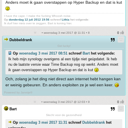
Anders moet ik gaan overstappen op Hyper Backup en dat is kut
.
I have the cape. I make the fucking Whoosh noise.
Op
donderdag 12 juli 2012 19:56
schreef
Lithia
het volgende:
Ik durf hier niets over te zeggen. Bart is koning hier.
• woensdag 3 mei 2017 @ 11:31 • 8
Dubbeldrank
Get lucky!
Op
woensdag 3 mei 2017 08:51
schreef
Bart
het volgende:
Ik heb mijn synology overigens al een tijdje niet geüpdatet. Ik heb
nu de laatste versie waar Time Backup nog op werkt. Anders moet
ik gaan overstappen op Hyper Backup en dat is kut
.
Och, zolang je het ding niet direct aan internet hebt hangen kan
er weinig gebeuren. En anders exploiten ze je wel een keer.
Powered by Janetje®
• woensdag 3 mei 2017 @ 12:03 • 9
Bart
Slecht voor de gezondheid
Op
woensdag 3 mei 2017 11:31
schreef
Dubbeldrank
het