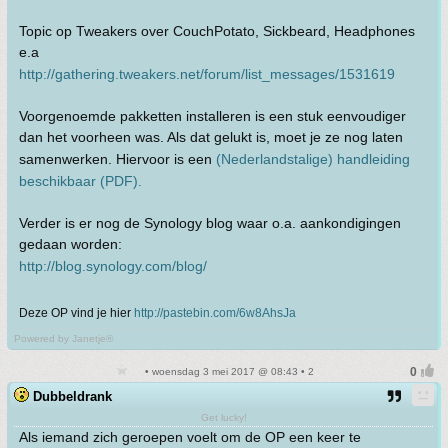
Topic op Tweakers over CouchPotato, Sickbeard, Headphones
e.a
http://gathering.tweakers.net/forum/list_messages/1531619
Voorgenoemde pakketten installeren is een stuk eenvoudiger
dan het voorheen was. Als dat gelukt is, moet je ze nog laten
samenwerken. Hiervoor is een
(Nederlandstalige) handleiding
beschikbaar (PDF).
Verder is er nog de Synology blog waar o.a. aankondigingen
gedaan worden:
http://blog.synology.com/blog/
Deze OP vind je hier
http://pastebin.com/6w8AhsJa
Powered by Janetje®
• woensdag 3 mei 2017 @ 08:43 • 2
Dubbeldrank
Get lucky!
Als iemand zich geroepen voelt om de OP een keer te