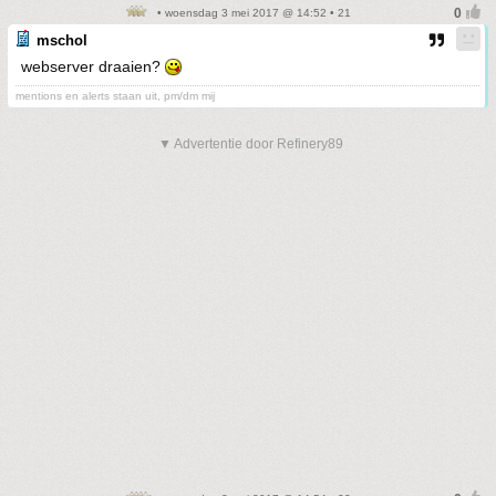
• woensdag 3 mei 2017 @ 14:52 • 21
mschol
webserver draaien?
mentions en alerts staan uit, pm/dm mij
▼ Advertentie door Refinery89