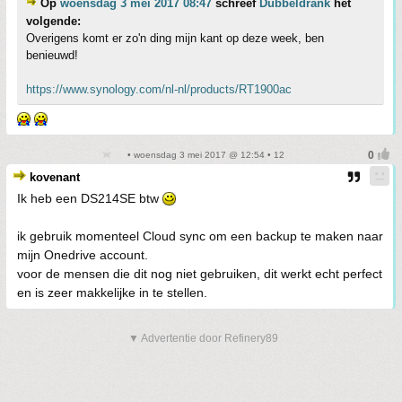
Op
woensdag 3 mei 2017 08:47
schreef
Dubbeldrank
het
volgende:
Overigens komt er zo'n ding mijn kant op deze week, ben
benieuwd!
https://www.synology.com/nl-nl/products/RT1900ac
• woensdag 3 mei 2017 @ 12:54 • 12
kovenant
Ik heb een DS214SE btw
ik gebruik momenteel Cloud sync om een backup te maken naar
mijn Onedrive account.
voor de mensen die dit nog niet gebruiken, dit werkt echt perfect
en is zeer makkelijke in te stellen.
▼ Advertentie door Refinery89