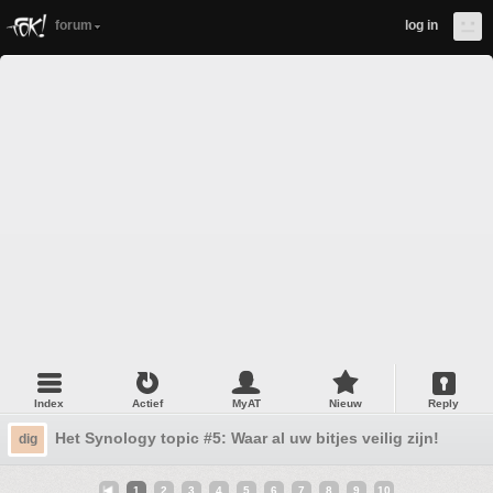
forum
log in
Index
Actief
MyAT
Nieuw
Reply
Het Synology topic #5: Waar al uw bitjes veilig zijn!
dig
1
2
3
4
5
6
7
8
9
10