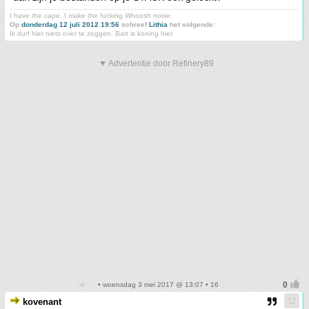
I have the cape. I make the fucking Whoosh noise.
Op
donderdag 12 juli 2012 19:56
schreef
Lithia
het volgende:
Ik durf hier niets over te zeggen. Bart is koning hier.
▼ Advertentie door Refinery89
• woensdag 3 mei 2017 @ 13:07 • 16
kovenant