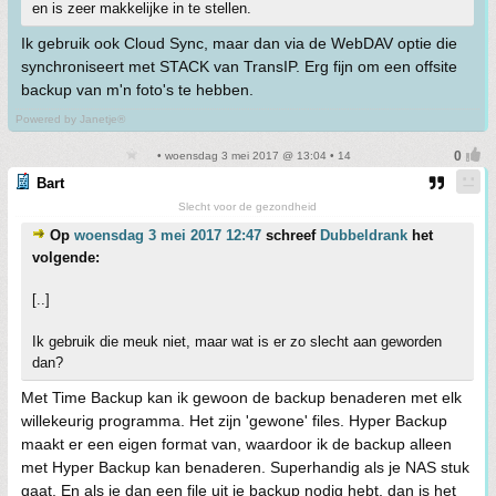
en is zeer makkelijke in te stellen.
Ik gebruik ook Cloud Sync, maar dan via de WebDAV optie die
synchroniseert met STACK van TransIP. Erg fijn om een offsite
backup van m'n foto's te hebben.
Powered by Janetje®
• woensdag 3 mei 2017 @ 13:04 • 14
Bart
Slecht voor de gezondheid
Op
woensdag 3 mei 2017 12:47
schreef
Dubbeldrank
het
volgende:
[..]
Ik gebruik die meuk niet, maar wat is er zo slecht aan geworden
dan?
Met Time Backup kan ik gewoon de backup benaderen met elk
willekeurig programma. Het zijn 'gewone' files. Hyper Backup
maakt er een eigen format van, waardoor ik de backup alleen
met Hyper Backup kan benaderen. Superhandig als je NAS stuk
gaat. En als je dan een file uit je backup nodig hebt, dan is het