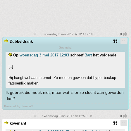
• woensdag 3 mei 2017 @ 12:47 • 10
Dubbeldrank
Get lucky!
Op
woensdag 3 mei 2017 12:03
schreef
Bart
het volgende:
[..]
Hij hangt wel aan internet. Ze moeten gewoon dat hyper backup
fatsoenlijk maken.
Ik gebruik die meuk niet, maar wat is er zo slecht aan geworden
dan?
Powered by Janetje®
• woensdag 3 mei 2017 @ 12:50 • 11
kovenant