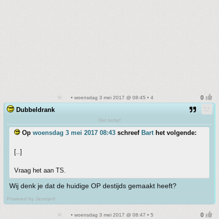
• woensdag 3 mei 2017 @ 08:45 • 4
Dubbeldrank
Get lucky!
Op
woensdag 3 mei 2017 08:43
schreef
Bart
het volgende:
[..]
Vraag het aan TS.
Wij denk je dat de huidige OP destijds gemaakt heeft?
Powered by Janetje®
• woensdag 3 mei 2017 @ 08:47 • 5