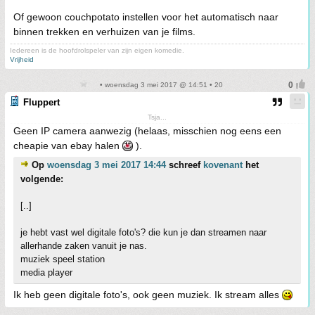
Of gewoon couchpotato instellen voor het automatisch naar
binnen trekken en verhuizen van je films.
Iedereen is de hoofdrolspeler van zijn eigen komedie.
Vrijheid
• woensdag 3 mei 2017 @ 14:51 • 20
Fluppert
Tsja...
Geen IP camera aanwezig (helaas, misschien nog eens een
cheapie van ebay halen
).
Op
woensdag 3 mei 2017 14:44
schreef
kovenant
het
volgende:
[..]
je hebt vast wel digitale foto's? die kun je dan streamen naar
allerhande zaken vanuit je nas.
muziek speel station
media player
Ik heb geen digitale foto's, ook geen muziek. Ik stream alles