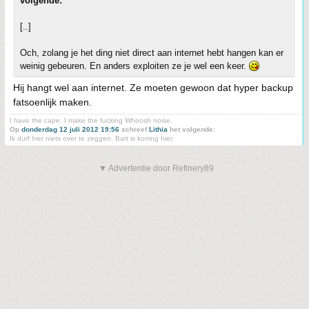
volgende:
[..]
Och, zolang je het ding niet direct aan internet hebt hangen kan er
weinig gebeuren. En anders exploiten ze je wel een keer.
Hij hangt wel aan internet. Ze moeten gewoon dat hyper backup
fatsoenlijk maken.
I have the cape. I make the fucking Whoosh noise.
Op
donderdag 12 juli 2012 19:56
schreef
Lithia
het volgende:
Ik durf hier niets over te zeggen. Bart is koning hier.
▼ Advertentie door Refinery89