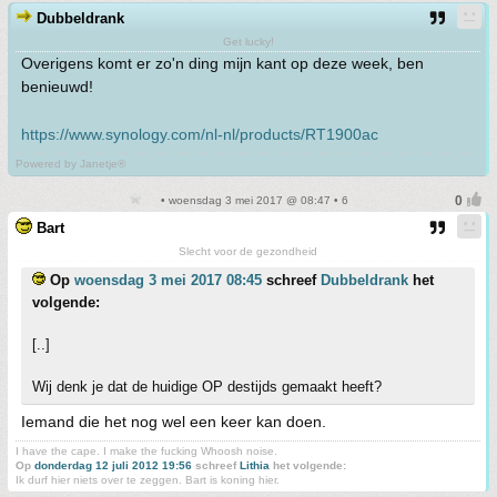
Dubbeldrank
Get lucky!
Overigens komt er zo'n ding mijn kant op deze week, ben
benieuwd!
https://www.synology.com/nl-nl/products/RT1900ac
Powered by Janetje®
• woensdag 3 mei 2017 @ 08:47 • 6
Bart
Slecht voor de gezondheid
Op
woensdag 3 mei 2017 08:45
schreef
Dubbeldrank
het
volgende:
[..]
Wij denk je dat de huidige OP destijds gemaakt heeft?
Iemand die het nog wel een keer kan doen.
I have the cape. I make the fucking Whoosh noise.
Op
donderdag 12 juli 2012 19:56
schreef
Lithia
het volgende:
Ik durf hier niets over te zeggen. Bart is koning hier.