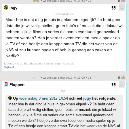
• woensdag 3 mei 2017 @ 14:54 • 22
jogy
Hersenflatulent
Maar hoe is dat ding je huis in gekomen eigenlijk? Je hebt geen
data die je wil veilig stellen, geen foto's of muziek die je lokaal wil
hebben, kijk je films en series die soms eventueel gedownload
moeten worden? Heb je verder eventueel een media speler op
je TV of een beetje een knappe smart TV die het weer van de
NAS af zou kunnen spelen of heb je genoeg aan zaken als
Netflix?
Iedereen is de hoofdrolspeler van zijn eigen komedie.
Vrijheid
• woensdag 3 mei 2017 @ 15:08 • 23
Fluppert
Tsja...
Op
woensdag 3 mei 2017 14:54
schreef
jogy
het volgende:
Maar hoe is dat ding je huis in gekomen eigenlijk? Je hebt geen
data die je wil veilig stellen, geen foto's of muziek die je lokaal wil
hebben, kijk je films en series die soms eventueel gedownload
moeten worden? Heb je verder eventueel een media speler op je
TV of een beetje een knappe smart TV die het weer van de NAS af