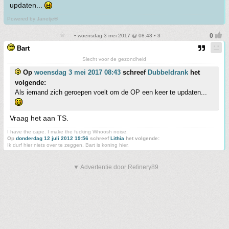
updaten...
Powered by Janetje®
• woensdag 3 mei 2017 @ 08:43 • 3
Bart
Slecht voor de gezondheid
Op
woensdag 3 mei 2017 08:43
schreef
Dubbeldrank
het
volgende:
Als iemand zich geroepen voelt om de OP een keer te updaten...
Vraag het aan TS.
I have the cape. I make the fucking Whoosh noise.
Op
donderdag 12 juli 2012 19:56
schreef
Lithia
het volgende:
Ik durf hier niets over te zeggen. Bart is koning hier.
▼ Advertentie door Refinery89