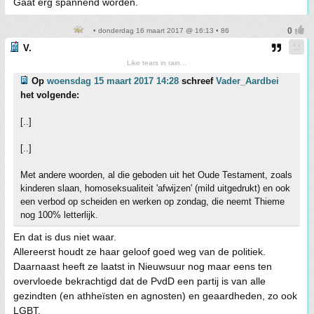
Gaat erg spannend worden.
• donderdag 16 maart 2017 @ 16:13 • 86
V.
Like tears in rain...
Op
woensdag 15 maart 2017 14:28
schreef
Vader_Aardbei
het volgende:
[..]
[..]
Met andere woorden, al die geboden uit het Oude Testament, zoals
kinderen slaan, homoseksualiteit 'afwijzen' (mild uitgedrukt) en ook
een verbod op scheiden en werken op zondag, die neemt Thieme
nog 100% letterlijk.
En dat is dus niet waar.
Allereerst houdt ze haar geloof goed weg van de politiek.
Daarnaast heeft ze laatst in Nieuwsuur nog maar eens ten
overvloede bekrachtigd dat de PvdD een partij is van alle
gezindten (en athheïsten en agnosten) en geaardheden, zo ook
LGBT.