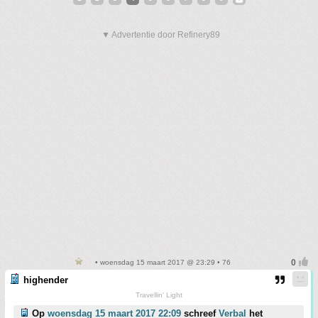
▼ Advertentie door Refinery89
• woensdag 15 maart 2017 @ 23:29 • 76
highender
Travellin' Light
Op
woensdag 15 maart 2017 22:09
schreef
Verbal
het