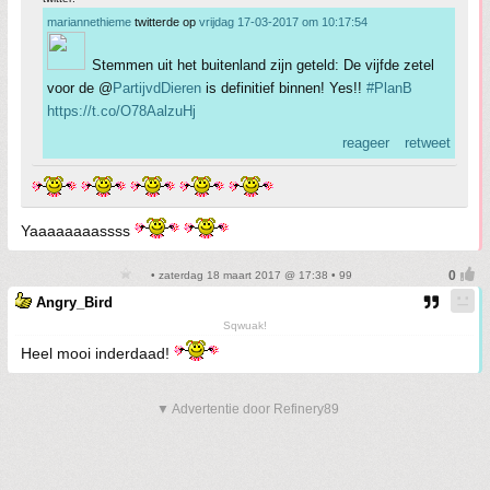
mariannethieme
twitterde op
vrijdag 17-03-2017 om 10:17:54
Stemmen uit het buitenland zijn geteld: De vijfde zetel
voor de @
PartijvdDieren
is definitief binnen! Yes!!
#PlanB
https://t.co/O78AalzuHj
reageer
retweet
Yaaaaaaaassss
• zaterdag 18 maart 2017 @ 17:38 • 99
Angry_Bird
Sqwuak!
Heel mooi inderdaad!
▼ Advertentie door Refinery89