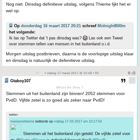
Nog niet. Dinsdag definitieve uitslag, volgens Thieme lijkt het er
wel op.
Op
donderdag 16 maart 2017 20:21
schreef
MidnightB00m
het volgende:
Ik las op Twitter dat 't pas dinsdag was?
Las ook een Tweet
over stemmen tellen van mensen in het buitenland o.i.d.
Morgen uitslag postbrieven, daarna is de voorlopige uitslag klaar
en dinsdag is natuurlijk de defenitieve uitslag.
• vrijdag 17 maart 2017 @ 10:48 • 93
Gtaboy107
What's the Story..?
Stemmen uit het buitenland zijn binnen! 2052 stemmen voor
PvdD. Vijfde zetel is zo goed als zeker naar PvdD!
twitter:
mariannethieme
twitterde op
vrijdag 17-03-2017 om 10:17:54
Stemmen uit het buitenland zijn geteld: De vijfde zetel voor