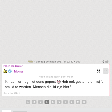
• zondag 26 maart 2017 @ 22:32 • 100
PR en moderator
Moira
Heeft al lang geen punt meer.
Ik had hier nog niet eens gepost
Heb ook gestemd en twijfel
om lid te worden. Mensen die lid zijn hier?
Fuck the EBU.
1
2
3
4
5
6
7
8
9