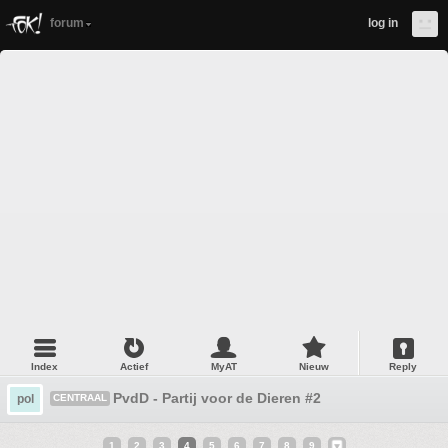
forum
log in
Index
Actief
MyAT
Nieuw
Reply
PvdD - Partij voor de Dieren #2
pol
CENTRAAL
1
2
3
4
5
6
7
8
9