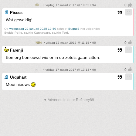
• vrijdag 17 maart 2017 @ 10:52 • 94
Pisces
Wat geweldig!
Op
woensdag 22 januari 2025 19:50
schreef
Bugno3
het volgende:
Stukje Pelle, stukje Cannavaro, stukje Totti.
• vrijdag 17 maart 2017 @ 11:15 • 95
Farenji
Ben erg benieuwd wie er in de zetels gaan zitten.
• vrijdag 17 maart 2017 @ 13:14 • 96
Urquhart
Mooi nieuws
▼ Advertentie door Refinery89