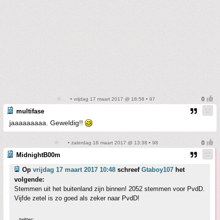
• vrijdag 17 maart 2017 @ 18:58 • 97
multifase
jaaaaaaaaa. Geweldig!!
• zaterdag 18 maart 2017 @ 13:38 • 98
MidnightB00m
Op
vrijdag 17 maart 2017 10:48
schreef
Gtaboy107
het
volgende:
Stemmen uit het buitenland zijn binnen! 2052 stemmen voor PvdD.
Vijfde zetel is zo goed als zeker naar PvdD!
twitter: