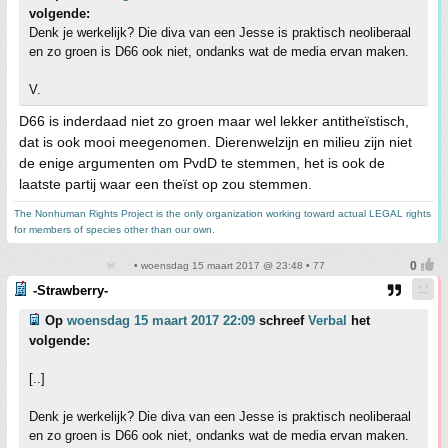
volgende:
Denk je werkelijk? Die diva van een Jesse is praktisch neoliberaal
en zo groen is D66 ook niet, ondanks wat de media ervan maken.
V.
D66 is inderdaad niet zo groen maar wel lekker antitheïstisch,
dat is ook mooi meegenomen. Dierenwelzijn en milieu zijn niet
de enige argumenten om PvdD te stemmen, het is ook de
laatste partij waar een theïst op zou stemmen.
The Nonhuman Rights Project is the only organization working toward actual LEGAL rights
for members of species other than our own.
• woensdag 15 maart 2017 @ 23:48 • 77
-Strawberry-
Op
woensdag 15 maart 2017 22:09
schreef
Verbal
het
volgende:
[..]
Denk je werkelijk? Die diva van een Jesse is praktisch neoliberaal
en zo groen is D66 ook niet, ondanks wat de media ervan maken.