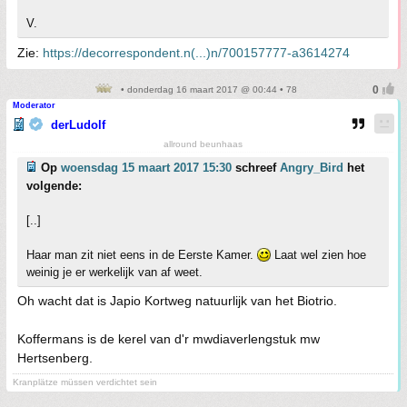
V.
Zie:
https://decorrespondent.n(...)n/700157777-a3614274
• donderdag 16 maart 2017 @ 00:44 • 78
Moderator
derLudolf
allround beunhaas
Op
woensdag 15 maart 2017 15:30
schreef
Angry_Bird
het
volgende:
[..]
Haar man zit niet eens in de Eerste Kamer.
Laat wel zien hoe
weinig je er werkelijk van af weet.
Oh wacht dat is Japio Kortweg natuurlijk van het Biotrio.
Koffermans is de kerel van d'r mwdiaverlengstuk mw
Hertsenberg.
Kranplätze müssen verdichtet sein