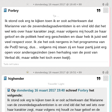
• donderdag 16 maart 2017 @ 19:40 • 88
Forbry
Tja ...
Ik stond ook erg te kijken toen ik er ooit achterkwam dat
Marianne van de zevendedagsadventisten is en vind idd dat het
wel iets over haar karakter zegt, maar volgens mij houdt ze haar
geloof en de politiek heel erg gescheiden en daar heb ik juist wel
veel respect voor. Ik zie het ook nergens in het programma van
de PvdD terug, dus... volgens mij staan zij en haar partij juist erg
open voor andersgezinden (een herhaling van de post van
Verbal dit, maar wilde het toch even kwijt).
Tails tell tales
• donderdag 16 maart 2017 @ 19:51 • 89
highender
Travellin' Light
Op
donderdag 16 maart 2017 19:40
schreef
Forbry
het
volgende:
Ik stond ook erg te kijken toen ik er ooit achterkwam dat Marianne
van de zevendedagsadventisten is en vind idd dat het wel iets over
haar karakter zegt, maar volgens mij houdt ze haar geloof en de