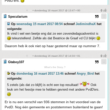
PvdD'ers.
• donderdag 16 maart 2017 @ 13:47 • 80
Specularium
Op
woensdag 15 maart 2017 08:54
schreef
JedimindhaX
het
volgende:
Ik vind t wel een beetje eng dat ze een zevendedagsadventist is
teleurstellend. Zelfde als dat Beatrice de Graaf vd CU blijkt
Daarom heb ik ook niet op haar gestemd maar op nummer 7.
• donderdag 16 maart 2017 @ 14:04 • 81
Gtaboy107
What's the Story..?
Op
donderdag 16 maart 2017 13:46
schreef
Angry_Bird
het
volgende:
5 zetels (als dat zo blijft) is echt een top resultaat!
Ook
leuk om het feestje mee te hebben gevierd met andere PvdD'ers.
Er is nu een verschil van 936 stemmen in het voordeel van de
PvdD. Nog één gemeente en poststemmen buitenland te gaan!