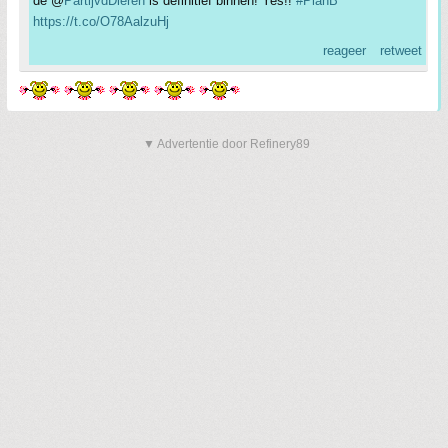
de @
PartijvdDieren
is definitief binnen! Yes!!
#PlanB
https://t.co/O78AalzuHj
reageer
retweet
▼ Advertentie door Refinery89