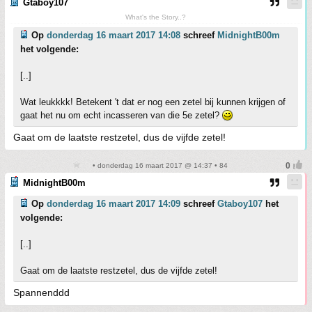
Gtaboy107
What's the Story..?
Op
donderdag 16 maart 2017 14:08
schreef
MidnightB00m
het volgende:
[..]
Wat leukkkk! Betekent 't dat er nog een zetel bij kunnen krijgen of
gaat het nu om echt incasseren van die 5e zetel?
Gaat om de laatste restzetel, dus de vijfde zetel!
• donderdag 16 maart 2017 @ 14:37 • 84
MidnightB00m
Op
donderdag 16 maart 2017 14:09
schreef
Gtaboy107
het
volgende:
[..]
Gaat om de laatste restzetel, dus de vijfde zetel!
Spannenddd