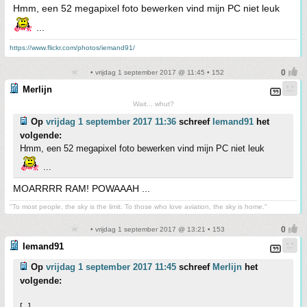
Hmm, een 52 megapixel foto bewerken vind mijn PC niet leuk
...
https://www.flickr.com/photos/iemand91/
• vrijdag 1 september 2017 @ 11:45 • 152
Merlijn
Wait... whut?
Op
vrijdag 1 september 2017 11:36
schreef
Iemand91
het
volgende:
Hmm, een 52 megapixel foto bewerken vind mijn PC niet leuk
...
MOARRRR RAM! POWAAAH ...
"To most people, the sky is the limit. To those who love aviation, the sky is home."
• vrijdag 1 september 2017 @ 13:21 • 153
Iemand91
Op
vrijdag 1 september 2017 11:45
schreef
Merlijn
het
volgende:
[..]