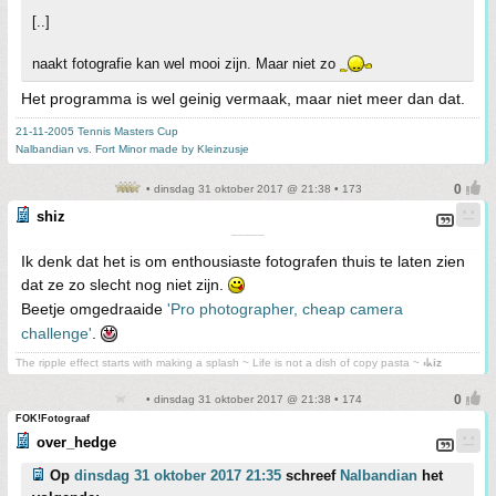
[..]
naakt fotografie kan wel mooi zijn. Maar niet zo
Het programma is wel geinig vermaak, maar niet meer dan dat.
21-11-2005 Tennis Masters Cup
Nalbandian vs. Fort Minor made by Kleinzusje
• dinsdag 31 oktober 2017 @ 21:38 • 173
shiz
¯¯¯¯¯
Ik denk dat het is om enthousiaste fotografen thuis te laten zien
dat ze zo slecht nog niet zijn.
Beetje omgedraaide
'Pro photographer, cheap camera
challenge'
.
The ripple effect starts with making a splash ~ Life is not a dish of copy pasta ~
⳽ᖾiz
• dinsdag 31 oktober 2017 @ 21:38 • 174
FOK!Fotograaf
over_hedge
Op
dinsdag 31 oktober 2017 21:35
schreef
Nalbandian
het