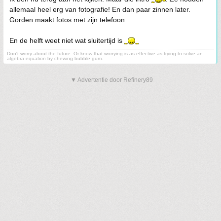
allemaal heel erg van fotografie! En dan paar zinnen later.
Gorden maakt fotos met zijn telefoon
En de helft weet niet wat sluitertijd is
Don't worry about the future. Or know that worrying is as effective as trying to solve an
algebra equation by chewing bubble gum.
▼ Advertentie door Refinery89