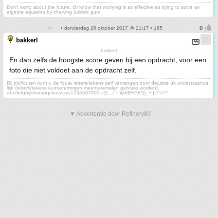
Don't worry about the future. Or know that worrying is as effective as trying to solve an
algebra equation by chewing bubble gum.
• donderdag 26 oktober 2017 @ 21:17 • 165
bakkerl
bakkerl
En dan zelfs de hoogste score geven bij een opdracht, voor een
foto die niet voldoet aan de opdracht zelf.
Bij (tik)fouten kunt u de foute letters/tekens zelf vervangen door dejuiste uit onderstaande
lijst (letters/tekens kunnen/mogen meerderemalen gebruikt worden).
abcdefghijklmnopqrstuvwxyz1234567890-=[];',./`~!@#$%^&*()_+|{}:"<>?
▼ Advertentie door Refinery89