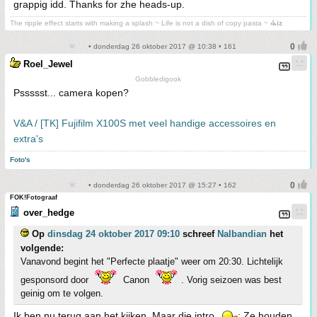
grappig idd. Thanks for zhe heads-up.
The ripple effect starts with making a splash ~ Life is not a dish of copy pasta ~
⳽ᖾiz
• donderdag 26 oktober 2017 @ 10:38 • 161
Roel_Jewel
Gobbledigook
Pssssst... camera kopen?
V&A / [TK] Fujifilm X100S met veel handige accessoires en
extra's
Foto's
• donderdag 26 oktober 2017 @ 15:27 • 162
FOK!Fotograaf
over_hedge
Op
dinsdag 24 oktober 2017 09:10
schreef
Nalbandian
het
volgende:
Vanavond begint het "Perfecte plaatje" weer om 20:30. Lichtelijk
gesponsord door
Canon
. Vorig seizoen was best
geinig om te volgen.
Ik ben nu terug aan het kijken. Maar die intro
: Ze houden