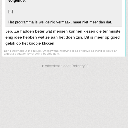
volgende:
[..]
Het programma is wel geinig vermaak, maar niet meer dan dat.
Jep. Ze hadden beter wat mensen kunnen kiezen die tenminste
enig idee hebben wat ze aan het doen zijn. Dit is meer op goed
geluk op het knopje klikken
Don't worry about the future. Or know that worrying is as effective as trying to solve an
algebra equation by chewing bubble gum.
▼ Advertentie door Refinery89