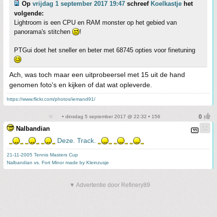
Op
vrijdag 1 september 2017 19:47
schreef
Koelkastje
het
volgende:
Lightroom is een CPU en RAM monster op het gebied van
panorama's stitchen
!
PTGui doet het sneller en beter met 68745 opties voor finetuning
Ach, was toch maar een uitprobeersel met 15 uit de hand
genomen foto's en kijken of dat wat opleverde.
https://www.flickr.com/photos/iemand91/
• dinsdag 5 september 2017 @ 22:32 • 156
Nalbandian
Deze. Track.
21-11-2005 Tennis Masters Cup
Nalbandian vs. Fort Minor made by Kleinzusje
▼ Advertentie door Refinery89