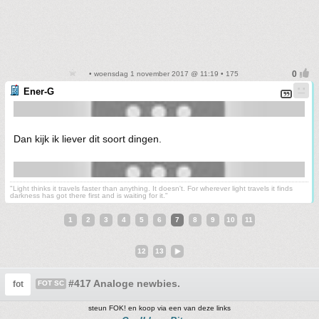
• woensdag 1 november 2017 @ 11:19 • 175
Ener-G
Dan kijk ik liever dit soort dingen.
"Light thinks it travels faster than anything. It doesn't. For wherever light travels it finds
darkness has got there first and is waiting for it."
1
2
3
4
5
6
7
8
9
10
11
12
13
#417 Analoge newbies.
fot
FOT SC
steun FOK! en koop via een van deze links