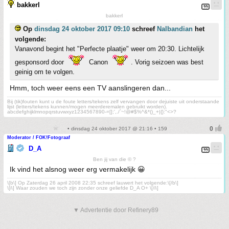
bakkerl
bakkerl
Op
dinsdag 24 oktober 2017 09:10
schreef
Nalbandian
het
volgende:
Vanavond begint het "Perfecte plaatje" weer om 20:30. Lichtelijk
gesponsord door
Canon
. Vorig seizoen was best
geinig om te volgen.
Hmm, toch weer eens een TV aanslingeren dan...
Bij (tik)fouten kunt u de foute letters/tekens zelf vervangen door dejuiste uit onderstaande
lijst (letters/tekens kunnen/mogen meerderemalen gebruikt worden).
abcdefghijklmnopqrstuvwxyz1234567890-=[];',./`~!@#$%^&*()_+|{}:"<>?
• dinsdag 24 oktober 2017 @ 21:16 • 159
Moderator / FOK!Fotograaf
D_A
Ben jij van die © ?
Ik vind het alsnog weer erg vermakelijk 😀
\[b\] Op Zaterdag 26 april 2008 22:35 schreef lauwert het volgende:\[/b\]
\[i\] Waar zouden we toch zijn zonder onze geliefde D_A O+ \[/i\]
▼ Advertentie door Refinery89