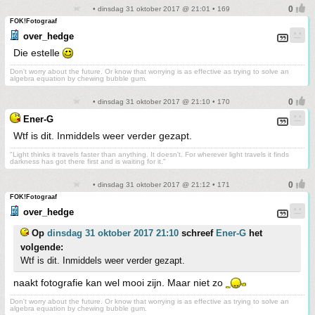
• dinsdag 31 oktober 2017 @ 21:01 • 169
FOK!Fotograaf
over_hedge
Die estelle
Don't worry about the future. Or know that worrying is as effective as trying to solve an
algebra equation by chewing bubble gum.
• dinsdag 31 oktober 2017 @ 21:10 • 170
Ener-G
Wtf is dit. Inmiddels weer verder gezapt.
"Light thinks it travels faster than anything. It doesn't. For wherever light travels it finds
darkness has got there first and is waiting for it."
• dinsdag 31 oktober 2017 @ 21:12 • 171
FOK!Fotograaf
over_hedge
Op
dinsdag 31 oktober 2017 21:10
schreef
Ener-G
het
volgende:
Wtf is dit. Inmiddels weer verder gezapt.
naakt fotografie kan wel mooi zijn. Maar niet zo
Don't worry about the future. Or know that worrying is as effective as trying to solve an
algebra equation by chewing bubble gum.