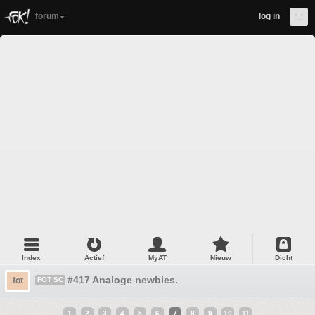
forum
log in
Index
Actief
MyAT
Nieuw
Dicht
#417 Analoge newbies.
fot
FOT SC
1
2
3
4
5
6
7
8
9
10
11