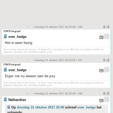
• dinsdag 31 oktober 2017 @ 20:40 • 166
FOK!Fotograaf
over_hedge
Het is weer bezig
Don't worry about the future. Or know that worrying is as effective as trying to solve an
algebra equation by chewing bubble gum.
• dinsdag 31 oktober 2017 @ 20:45 • 167
FOK!Fotograaf
over_hedge
Erger me nu alweer aan de jury
Don't worry about the future. Or know that worrying is as effective as trying to solve an
algebra equation by chewing bubble gum.
• dinsdag 31 oktober 2017 @ 20:49 • 168
Nalbandian
Op
dinsdag 31 oktober 2017 20:40
schreef
over_hedge
het
volgende: