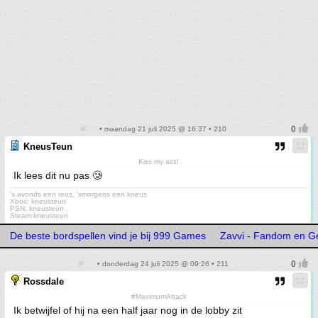
• maandag 21 juli 2025 @ 16:37 • 210
KneusTeun
Kiss my airs!
Ik lees dit nu pas 🥲
's avonds een reus, 'smorgens een kneus
Xbox: kneusteun
PSN: kneusteun
Steam:kneusteun
De beste bordspellen vind je bij 999 Games
Zavvi - Fandom en G
• donderdag 24 juli 2025 @ 09:26 • 211
Rossdale
#MaximumAttack
Ik betwijfel of hij na een half jaar nog in de lobby zit