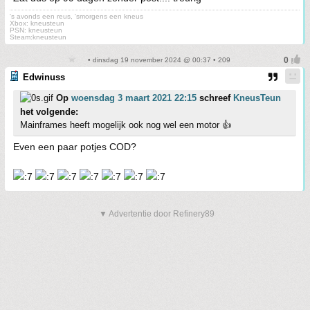
's avonds een reus, 'smorgens een kneus
Xbox: kneusteun
PSN: kneusteun
Steam:kneusteun
• dinsdag 19 november 2024 @ 00:37 • 209
Edwinuss
Op
woensdag 3 maart 2021 22:15
schreef
KneusTeun
het volgende:
Mainframes heeft mogelijk ook nog wel een motor 👍
Even een paar potjes COD?
▼ Advertentie door Refinery89