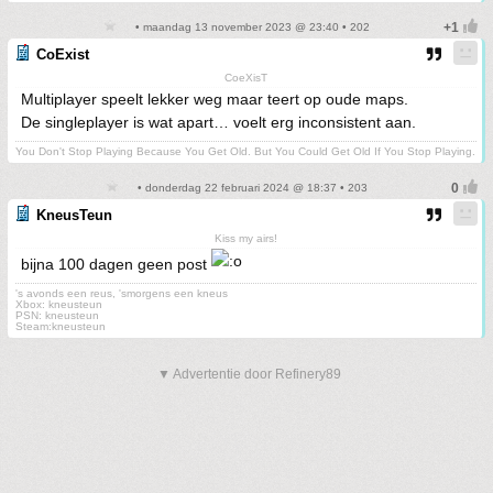
• maandag 13 november 2023 @ 23:40 • 202
CoExist
CoeXisT
Multiplayer speelt lekker weg maar teert op oude maps.
De singleplayer is wat apart… voelt erg inconsistent aan.
You Don't Stop Playing Because You Get Old. But You Could Get Old If You Stop Playing.
• donderdag 22 februari 2024 @ 18:37 • 203
KneusTeun
Kiss my airs!
bijna 100 dagen geen post
's avonds een reus, 'smorgens een kneus
Xbox: kneusteun
PSN: kneusteun
Steam:kneusteun
▼ Advertentie door Refinery89