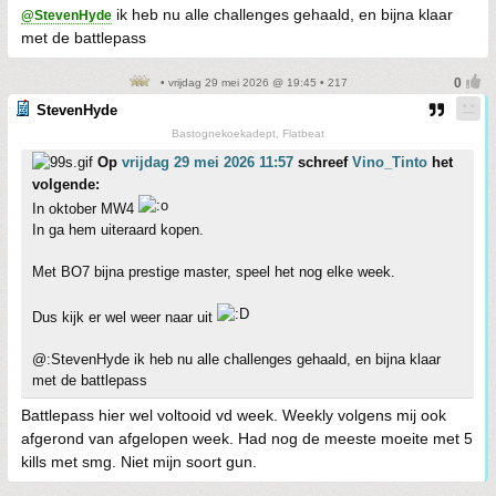
ik heb nu alle challenges gehaald, en bijna klaar
@StevenHyde
met de battlepass
• vrijdag 29 mei 2026 @ 19:45 • 217
StevenHyde
Bastognekoekadept, Flatbeat
Op
vrijdag 29 mei 2026 11:57
schreef
Vino_Tinto
het
volgende:
In oktober MW4
In ga hem uiteraard kopen.
Met BO7 bijna prestige master, speel het nog elke week.
Dus kijk er wel weer naar uit
@:StevenHyde ik heb nu alle challenges gehaald, en bijna klaar
met de battlepass
Battlepass hier wel voltooid vd week. Weekly volgens mij ook
afgerond van afgelopen week. Had nog de meeste moeite met 5
kills met smg. Niet mijn soort gun.