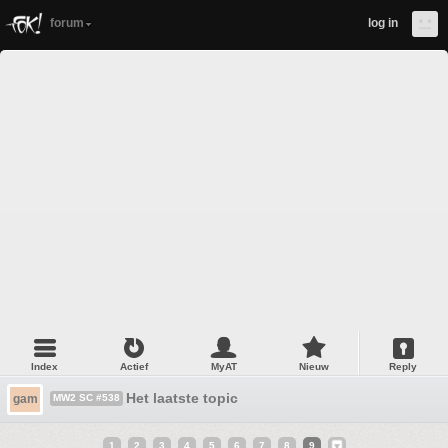
forum
log in
Index
Actief
MyAT
Nieuw
Reply
Het laatste topic
gam
MW2 SC #538
1
2
3
4
5
6
7
8
9