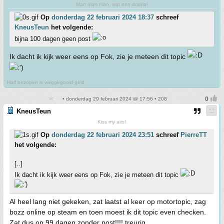
Man man man, wat een drama!
Op
donderdag 22 februari 2024 18:37
schreef
KneusTeun
het volgende:
bijna 100 dagen geen post
Ik dacht ik kijk weer eens op Fok, zie je meteen dit topic
Half bezopen is weggegooid geld.
• donderdag 29 februari 2024 @ 17:56 • 208
KneusTeun
Kiss my airs!
Op
donderdag 22 februari 2024 23:51
schreef
PierreTT
het volgende:
[..]
Ik dacht ik kijk weer eens op Fok, zie je meteen dit topic
Al heel lang niet gekeken, zat laatst al keer op motortopic, zag
bozz online op steam en toen moest ik dit topic even checken.
Zat dus op 99 dagen zonder post!!!! treurig