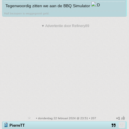
Tegenwoordig zitten we aan de BBQ Simulator
Half bezopen is weggegooid geld.
▼ Advertentie door Refinery89
• donderdag 22 februari 2024 @ 23:51 • 207
PierreTT