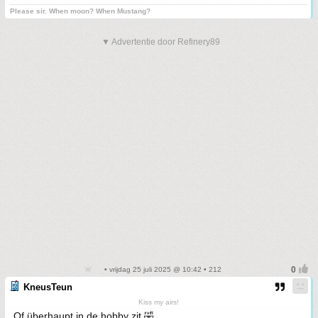
Please sir. When moon? When Mustang?
▼ Advertentie door Refinery89
• vrijdag 25 juli 2025 @ 10:42 • 212
KneusTeun
Kiss my airs!
Of überhaupt in de hobby zit 🤣