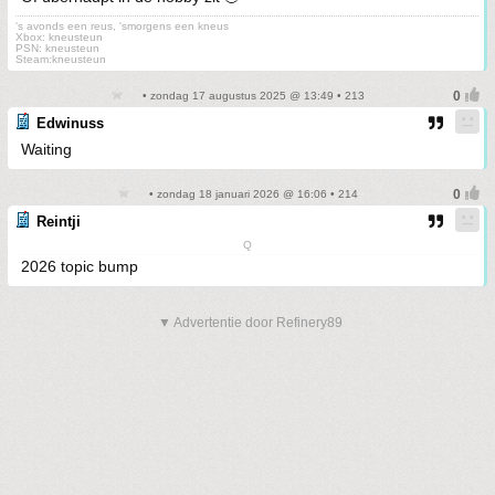
's avonds een reus, 'smorgens een kneus
Xbox: kneusteun
PSN: kneusteun
Steam:kneusteun
• zondag 17 augustus 2025 @ 13:49 • 213
Edwinuss
Waiting
• zondag 18 januari 2026 @ 16:06 • 214
Reintji
Q
2026 topic bump
▼ Advertentie door Refinery89