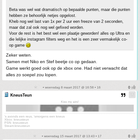
Beta was wel wat dramatisch op bepaalde punten, maar die punten
hebben ze behoorlijk netjes opgelost.
Kheb nog wel last van 1x per 2 uur een freeze van 2 seconden,
maar dat zal ook nog wel gefixed worden.
Voor de rest is het best wel een plaatje geworden! alles op Ultra en
die lelijke instagram filters weg en het is een zeer vermakelijk co-
op game
Zeker weten.
Samen met Niko en Stef beetje co op gedaan.
Game werkt goed ook op de xbox one. Had niet verwacht dat
alles zo soepel zou lopen.
• woensdag 8 maart 2017 @ 16:58 • 16
KneusTeun
Kiss my airs!
's avonds een reus, 'smorgens een kneus
Xbox: kneusteun
PSN: kneusteun
Steam:kneusteun
• woensdag 15 maart 2017 @ 13:43 • 17