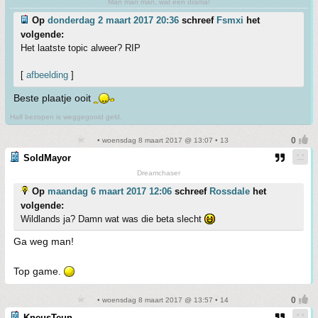
Man man man, wat een drama!
Op
donderdag 2 maart 2017 20:36
schreef
Fsmxi
het
volgende:
Het laatste topic alweer? RIP
[
afbeelding
]
Beste plaatje ooit
Half bezopen is weggegooid geld.
• woensdag 8 maart 2017 @ 13:07 • 13
SoldMayor
Dreamchaser
Op
maandag 6 maart 2017 12:06
schreef
Rossdale
het
volgende:
Wildlands ja? Damn wat was die beta slecht
Ga weg man!
Top game.
• woensdag 8 maart 2017 @ 13:57 • 14
KneusTeun