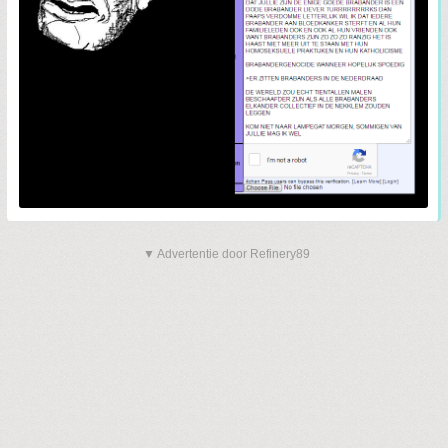
▼ Advertentie door Refinery89