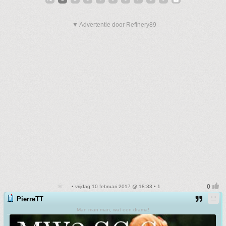
▼ Advertentie door Refinery89
• vrijdag 10 februari 2017 @ 18:33 • 1
PierreTT
Man man man, wat een drama!