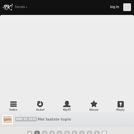
forum
log in
Index
Actief
MyAT
Nieuw
Reply
Het laatste topic
gam
MW2 SC #538
1
2
3
4
5
6
7
8
9