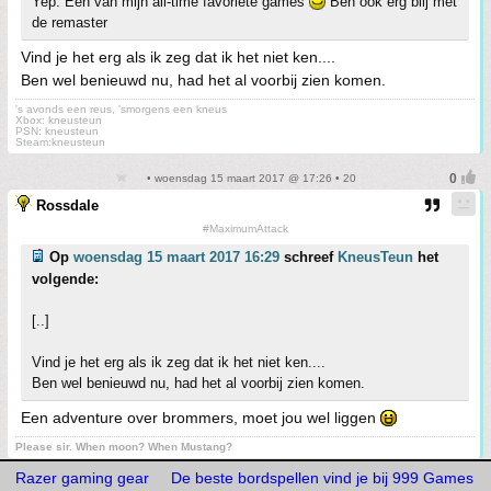
Yep. Een van mijn all-time favoriete games
Ben ook erg blij met
de remaster
Vind je het erg als ik zeg dat ik het niet ken....
Ben wel benieuwd nu, had het al voorbij zien komen.
's avonds een reus, 'smorgens een kneus
Xbox: kneusteun
PSN: kneusteun
Steam:kneusteun
• woensdag 15 maart 2017 @ 17:26 • 20
Rossdale
#MaximumAttack
Op
woensdag 15 maart 2017 16:29
schreef
KneusTeun
het
volgende:
[..]
Vind je het erg als ik zeg dat ik het niet ken....
Ben wel benieuwd nu, had het al voorbij zien komen.
Een adventure over brommers, moet jou wel liggen
Please sir. When moon? When Mustang?
Razer gaming gear
De beste bordspellen vind je bij 999 Games