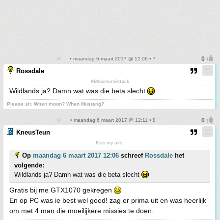
• maandag 6 maart 2017 @ 12:06 • 7
Rossdale
#MaximumAttack
Wildlands ja? Damn wat was die beta slecht
Please sir. When moon? When Mustang?
• maandag 6 maart 2017 @ 12:11 • 8
KneusTeun
Kiss my airs!
Op
maandag 6 maart 2017 12:06
schreef
Rossdale
het
volgende:
Wildlands ja? Damn wat was die beta slecht
Gratis bij me GTX1070 gekregen
En op PC was ie best wel goed! zag er prima uit en was heerlijk
om met 4 man die moeilijkere missies te doen.