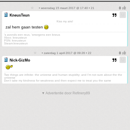
• woensdag 15 maart 2017 @ 17:40 • 21
KneusTeun
Kiss my airs!
zal hem gaan testen
's avonds een reus, 'smorgens een kneus
Xbox: kneusteun
PSN: kneusteun
Steam:kneusteun
• zaterdag 1 april 2017 @ 09:26 • 22
Nick-GizMo
Two things are infinite: the universe and human stupidity; and I'm not sure about the the
universe
Don’t take my kindness for weakness and then expect me to treat you the same
▼ Advertentie door Refinery89