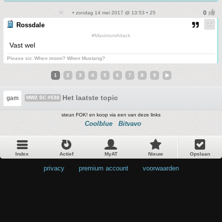
• zondag 14 mei 2017 @ 13:53 • 25
Rossdale
#MaximumAttack
Vast wel
Please sir. When moon? When Mustang?
1
2
3
4
5
6
7
8
9
Het laatste topic
gam
MW2 SC #538
steun FOK! en koop via een van deze links
Coolblue
Bitvavo
Index
Actief
MyAT
Nieuw
Opslaan
privacy
•
premium account
•
voorwaarden