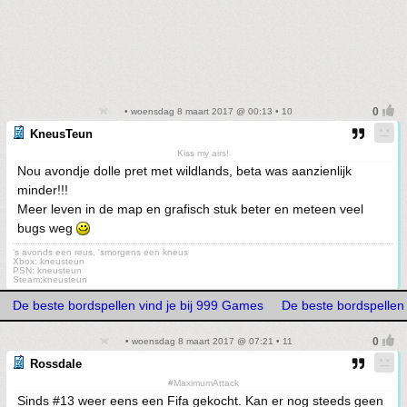
• woensdag 8 maart 2017 @ 00:13 • 10
KneusTeun
Kiss my airs!
Nou avondje dolle pret met wildlands, beta was aanzienlijk
minder!!!
Meer leven in de map en grafisch stuk beter en meteen veel
bugs weg
's avonds een reus, 'smorgens een kneus
Xbox: kneusteun
PSN: kneusteun
Steam:kneusteun
De beste bordspellen vind je bij 999 Games
De beste bordspellen 
• woensdag 8 maart 2017 @ 07:21 • 11
Rossdale
#MaximumAttack
Sinds #13 weer eens een Fifa gekocht. Kan er nog steeds geen