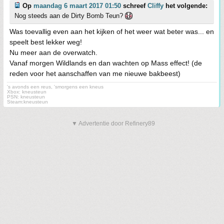
Op
maandag 6 maart 2017 01:50
schreef
Cliffy
het volgende:
Nog steeds aan de Dirty Bomb Teun?
Was toevallig even aan het kijken of het weer wat beter was... en
speelt best lekker weg!
Nu meer aan de overwatch.
Vanaf morgen Wildlands en dan wachten op Mass effect! (de
reden voor het aanschaffen van me nieuwe bakbeest)
's avonds een reus, 'smorgens een kneus
Xbox: kneusteun
PSN: kneusteun
Steam:kneusteun
▼ Advertentie door Refinery89