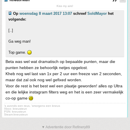
Kiss my airs!
Op
woensdag 8 maart 2017 13:07
schreef
SoldMayor
het
volgende:
[..]
Ga weg man!
Top game.
Beta was wel wat dramatisch op bepaalde punten, maar die
punten hebben ze behoorlijk netjes opgelost.
Kheb nog wel last van 1x per 2 uur een freeze van 2 seconden,
maar dat zal ook nog wel gefixed worden.
Voor de rest is het best wel een plaatje geworden! alles op Ultra
en die lelijke instagram filters weg en het is een zeer vermakelijk
co-op game
's avonds een reus, 'smorgens een kneus
Xbox: kneusteun
PSN: kneusteun
Steam:kneusteun
▼ Advertentie door Refinery89