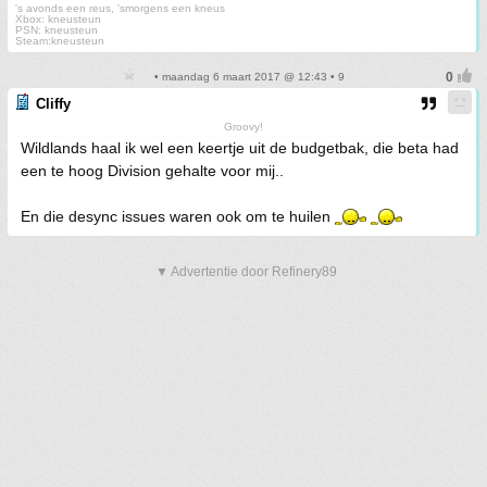
's avonds een reus, 'smorgens een kneus
Xbox: kneusteun
PSN: kneusteun
Steam:kneusteun
• maandag 6 maart 2017 @ 12:43 • 9
Cliffy
Groovy!
Wildlands haal ik wel een keertje uit de budgetbak, die beta had
een te hoog Division gehalte voor mij..
En die desync issues waren ook om te huilen
▼ Advertentie door Refinery89