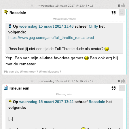
• woensdag 15 maart 2017 @ 13:44 • 18
Rossdale
#MaximumAttack
Op
woensdag 15 maart 2017 13:43
schreef
Cliffy
het
volgende:
https://www.gog.com/game/full_throttle_remastered
Ross had jij niet een tijd de Full Throttle dude als avatar?
Yep. Een van mijn all-time favoriete games
Ben ook erg blij
met de remaster
Please sir. When moon? When Mustang?
• woensdag 15 maart 2017 @ 16:29 • 19
KneusTeun
Kiss my airs!
Op
woensdag 15 maart 2017 13:44
schreef
Rossdale
het
volgende:
[..]