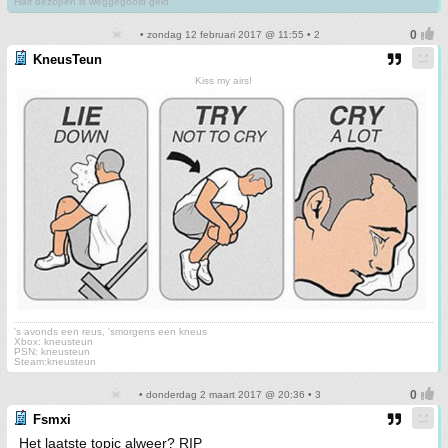
Half bezopen is weggegooid geld.
• zondag 12 februari 2017 @ 11:55 • 2
KneusTeun
Kiss my airs!
's avonds een reus, 'smorgens een kneus
Xbox: kneusteun
PSN: kneusteun
Steam:kneusteun
• donderdag 2 maart 2017 @ 20:36 • 3
Fsmxi
Het laatste topic alweer? RIP