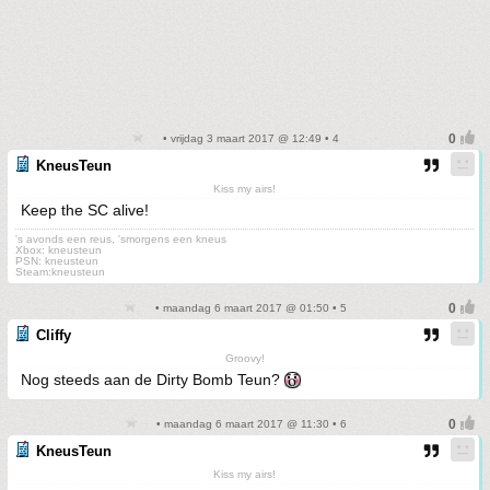
• vrijdag 3 maart 2017 @ 12:49 • 4
KneusTeun
Kiss my airs!
Keep the SC alive!
's avonds een reus, 'smorgens een kneus
Xbox: kneusteun
PSN: kneusteun
Steam:kneusteun
• maandag 6 maart 2017 @ 01:50 • 5
Cliffy
Groovy!
Nog steeds aan de Dirty Bomb Teun?
• maandag 6 maart 2017 @ 11:30 • 6
KneusTeun
Kiss my airs!