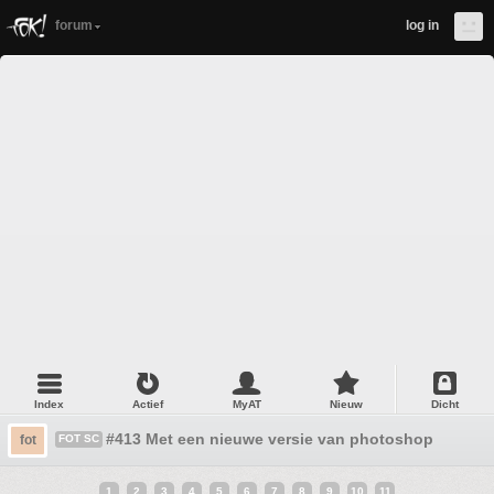
forum
log in
Index
Actief
MyAT
Nieuw
Dicht
#413 Met een nieuwe versie van photoshop
fot
FOT SC
1
2
3
4
5
6
7
8
9
10
11