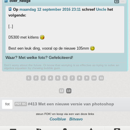
over_hedge
Op
maandag 12 september 2016 23:11
schreef
Uncle
het
volgende:
[..]
D5300 met kitlens
Best een leuk ding, vooral op de nieuwe 105mm
Waar? Met welke foto? Gefeliciteerd!
Don't worry about the future. Or know that worrying is as effective as trying to solve an
algebra equation by chewing bubble gum.
1
2
3
4
5
6
7
8
9
10
11
12
13
#413 Met een nieuwe versie van photoshop
fot
FOT SC
steun FOK! en koop via een van deze links
Coolblue
Bitvavo