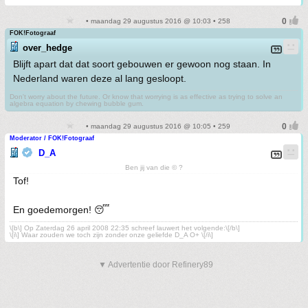
• maandag 29 augustus 2016 @ 10:03 • 258
FOK!Fotograaf
over_hedge
Blijft apart dat dat soort gebouwen er gewoon nog staan. In
Nederland waren deze al lang gesloopt.
Don't worry about the future. Or know that worrying is as effective as trying to solve an
algebra equation by chewing bubble gum.
• maandag 29 augustus 2016 @ 10:05 • 259
Moderator / FOK!Fotograaf
D_A
Ben jij van die © ?
Tof!
En goedemorgen! 😴
\[b\] Op Zaterdag 26 april 2008 22:35 schreef lauwert het volgende:\[/b\]
\[i\] Waar zouden we toch zijn zonder onze geliefde D_A O+ \[/i\]
▼ Advertentie door Refinery89