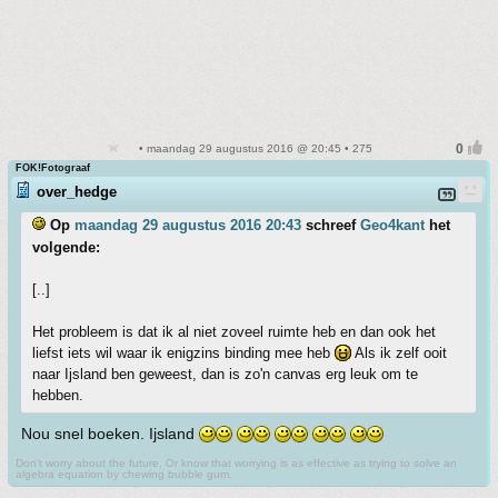
• maandag 29 augustus 2016 @ 20:45 • 275
FOK!Fotograaf
over_hedge
Op
maandag 29 augustus 2016 20:43
schreef
Geo4kant
het
volgende:
[..]
Het probleem is dat ik al niet zoveel ruimte heb en dan ook het
liefst iets wil waar ik enigzins binding mee heb
Als ik zelf ooit
naar Ijsland ben geweest, dan is zo'n canvas erg leuk om te
hebben.
Nou snel boeken. Ijsland
Don't worry about the future. Or know that worrying is as effective as trying to solve an
algebra equation by chewing bubble gum.