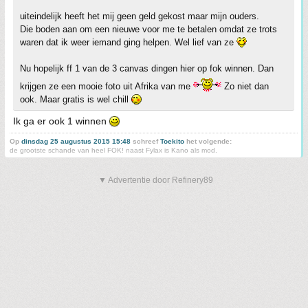
uiteindelijk heeft het mij geen geld gekost maar mijn ouders.
Die boden aan om een nieuwe voor me te betalen omdat ze trots
waren dat ik weer iemand ging helpen. Wel lief van ze
Nu hopelijk ff 1 van de 3 canvas dingen hier op fok winnen. Dan
krijgen ze een mooie foto uit Afrika van me
Zo niet dan
ook. Maar gratis is wel chill
Ik ga er ook 1 winnen
Op
dinsdag 25 augustus 2015 15:48
schreef
Toekito
het volgende:
de grootste schande van heel FOK! naast Fylax is Kano als mod.
▼ Advertentie door Refinery89