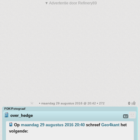
▼ Advertentie door Refinery89
• maandag 29 augustus 2016 @ 20:42 • 272
FOK!Fotograaf
over_hedge
Op
maandag 29 augustus 2016 20:40
schreef
Geo4kant
het
volgende: