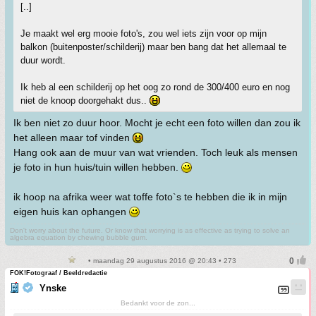
[..]
Je maakt wel erg mooie foto's, zou wel iets zijn voor op mijn
balkon (buitenposter/schilderij) maar ben bang dat het allemaal te
duur wordt.
Ik heb al een schilderij op het oog zo rond de 300/400 euro en nog
niet de knoop doorgehakt dus..
Ik ben niet zo duur hoor. Mocht je echt een foto willen dan zou ik
het alleen maar tof vinden
Hang ook aan de muur van wat vrienden. Toch leuk als mensen
je foto in hun huis/tuin willen hebben.
ik hoop na afrika weer wat toffe foto`s te hebben die ik in mijn
eigen huis kan ophangen
Don't worry about the future. Or know that worrying is as effective as trying to solve an
algebra equation by chewing bubble gum.
• maandag 29 augustus 2016 @ 20:43 • 273
FOK!Fotograaf / Beeldredactie
Ynske
Bedankt voor de zon...