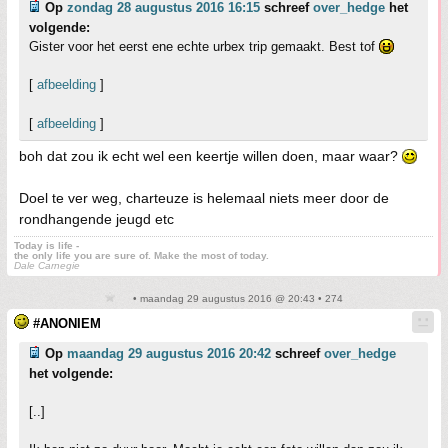
Op
zondag 28 augustus 2016 16:15
schreef
over_hedge
het
volgende:
Gister voor het eerst ene echte urbex trip gemaakt. Best tof
[
afbeelding
]
[
afbeelding
]
boh dat zou ik echt wel een keertje willen doen, maar waar?
Doel te ver weg, charteuze is helemaal niets meer door de
rondhangende jeugd etc
Today is life -
the only life you are sure of. Make the most of today.
Dale Carnegie
• maandag 29 augustus 2016 @ 20:43 • 274
#ANONIEM
Op
maandag 29 augustus 2016 20:42
schreef
over_hedge
het volgende:
[..]