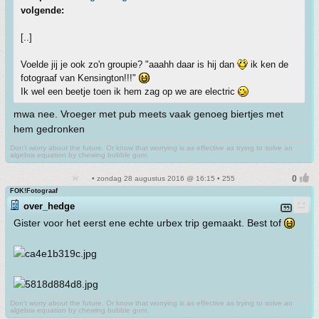
volgende:
[..]
Voelde jij je ook zo'n groupie? "aaahh daar is hij dan
ik ken de
fotograaf van Kensington!!!"
Ik wel een beetje toen ik hem zag op we are electric
mwa nee. Vroeger met pub meets vaak genoeg biertjes met
hem gedronken
Don't worry about the future. Or know that worrying is as effective as trying to solve an
algebra equation by chewing bubble gum.
• zondag 28 augustus 2016 @ 16:15 • 255
FOK!Fotograaf
over_hedge
Gister voor het eerst ene echte urbex trip gemaakt. Best tof
Don't worry about the future. Or know that worrying is as effective as trying to solve an
algebra equation by chewing bubble gum.