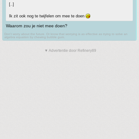
[..]
Ik zit ook nog te twijfelen om mee te doen
Waarom zou je niet mee doen?
Don't worry about the future. Or know that worrying is as effective as trying to solve an
algebra equation by chewing bubble gum.
▼ Advertentie door Refinery89