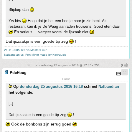
Blijdorp dan
Yw btw
Hoop dat je het een beetje naar je zin hebt. Als
restaurant kan ik je De Waag aanraden trouwens. Goed eten daar
En serieus.....vergeet vooral de ijszaak niet
Dat ijszaakje is een goede tip zeg
!
21-11-2005 Tennis Masters Cup
Nalbandian vs. Fort Minor made by Kleinzusje
• donderdag 25 augustus 2016 @ 17:45 • 253
PdeHoog
Hallo!
Op
donderdag 25 augustus 2016 16:18
schreef
Nalbandian
het volgende:
[..]
Dat ijszaakje is een goede tip zeg
!
Ook de bonbons zijn errug goed
"We need to learn to set our course by the stars, not by the light of every passing ship." -