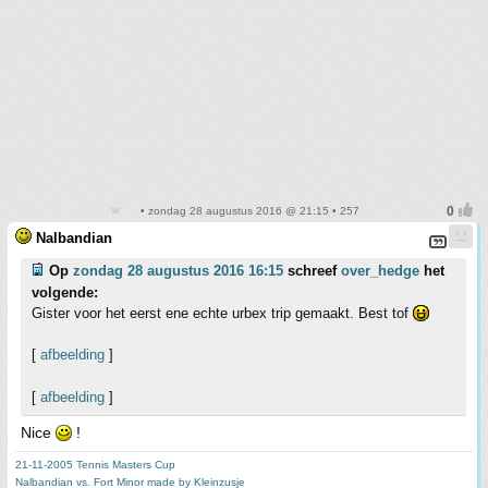
• zondag 28 augustus 2016 @ 21:15 • 257
Nalbandian
Op
zondag 28 augustus 2016 16:15
schreef
over_hedge
het
volgende:
Gister voor het eerst ene echte urbex trip gemaakt. Best tof
[
afbeelding
]
[
afbeelding
]
Nice
!
21-11-2005 Tennis Masters Cup
Nalbandian vs. Fort Minor made by Kleinzusje