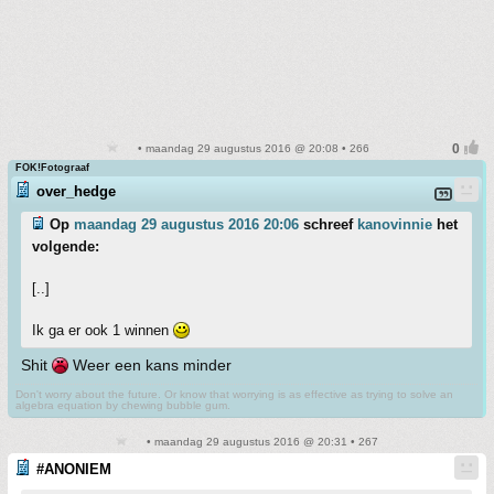
• maandag 29 augustus 2016 @ 20:08 • 266
FOK!Fotograaf
over_hedge
Op
maandag 29 augustus 2016 20:06
schreef
kanovinnie
het
volgende:
[..]
Ik ga er ook 1 winnen
Shit
Weer een kans minder
Don't worry about the future. Or know that worrying is as effective as trying to solve an
algebra equation by chewing bubble gum.
• maandag 29 augustus 2016 @ 20:31 • 267
#ANONIEM