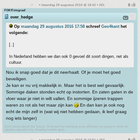
• maandag 29 augustus 2016 @ 19:42 • 261
FOK!Fotograaf
over_hedge
Op
maandag 29 augustus 2016 17:58
schreef
Geo4kant
het
volgende:
[..]
In Nederland hebben we dan ook 0 gevoel dit soort dingen, net als
cultuur.
Nou ik snap goed dat je dit neerhaalt. Of je moet het goed
beveiligen.
Je kan er nu vrij makkelijk in. Maar het is best wel gevaarlijk.
Sommige daken stonden echt op instorten. En zaten gaten in de
vloer waar je niet in wilt vallen. En sommige ijzeren trappen
waren zo rot als het maar zijn kan
En dan kan je ook nog
echt de mijn zelf in (wat wij niet hebben gedaan, ik leef graag
nog iets langer)
Don't worry about the future. Or know that worrying is as effective as trying to solve an
algebra equation by chewing bubble gum.
• maandag 29 augustus 2016 @ 19:51 • 262