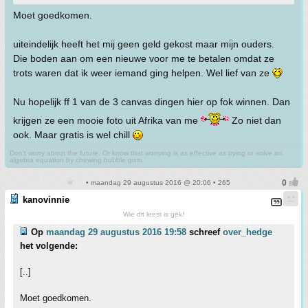
Moet goedkomen.
uiteindelijk heeft het mij geen geld gekost maar mijn ouders.
Die boden aan om een nieuwe voor me te betalen omdat ze
trots waren dat ik weer iemand ging helpen. Wel lief van ze
Nu hopelijk ff 1 van de 3 canvas dingen hier op fok winnen. Dan
krijgen ze een mooie foto uit Afrika van me
Zo niet dan
ook. Maar gratis is wel chill
Don't worry about the future. Or know that worrying is as effective as trying to solve an
algebra equation by chewing bubble gum.
• maandag 29 augustus 2016 @ 20:06 • 265
kanovinnie
Wie dit leest is gek!
Op
maandag 29 augustus 2016 19:58
schreef
over_hedge
het volgende:
[..]
Moet goedkomen.