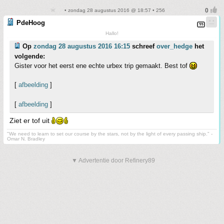
• zondag 28 augustus 2016 @ 18:57 • 256
PdeHoog
Hallo!
Op
zondag 28 augustus 2016 16:15
schreef
over_hedge
het
volgende:
Gister voor het eerst ene echte urbex trip gemaakt. Best tof
[
afbeelding
]
[
afbeelding
]
Ziet er tof uit
"We need to learn to set our course by the stars, not by the light of every passing ship." -
Omar N. Bradley
▼ Advertentie door Refinery89