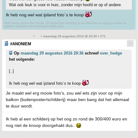
Wat ook leuk is voor in huis, zonder mijn hoofd er op of andere.
Ik heb nog wel wat ijsland foto`s te koop
Don't worry about the future. Or know that worrying is as effective as trying to solve an
algebra equation by chewing bubble gum.
• maandag 29 augustus 2016 @ 20:40 • 271
#ANONIEM
Op
maandag 29 augustus 2016 20:36
schreef
over_hedge
het volgende:
[..]
Ik heb nog wel wat ijsland foto`s te koop
Je maakt wel erg mooie foto's, zou wel iets zijn voor op mijn
balkon (buitenposter/schilderij) maar ben bang dat het allemaal
te duur wordt.
Ik heb al een schilderij op het oog zo rond de 300/400 euro en
nog niet de knoop doorgehakt dus..