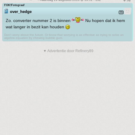
FOK!Fotograaf
over_hedge
Zo. converter nummer 2 is binnen
Nu hopen dat ik hem
wat langer in bezit kan houden
Don't worry about the future. Or know that worrying is as effective as trying to solve an
algebra equation by chewing bubble gum.
▼ Advertentie door Refinery89