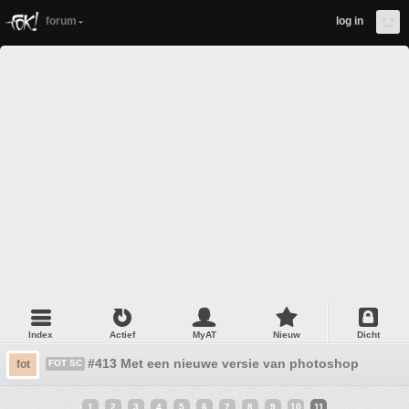
forum
log in
Index
Actief
MyAT
Nieuw
Dicht
#413 Met een nieuwe versie van photoshop
fot
FOT SC
1
2
3
4
5
6
7
8
9
10
11