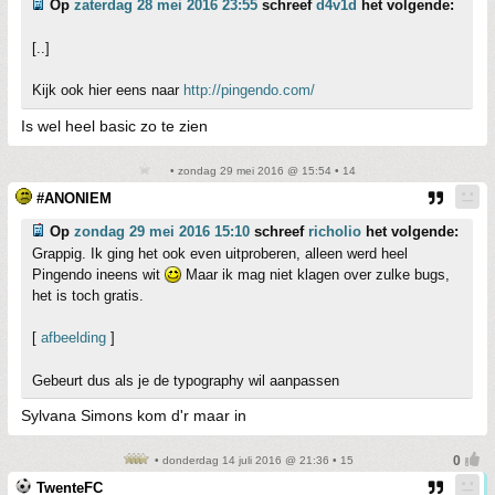
Op
zaterdag 28 mei 2016 23:55
schreef
d4v1d
het volgende:
[..]
Kijk ook hier eens naar
http://pingendo.com/
Is wel heel basic zo te zien
• zondag 29 mei 2016 @ 15:54 • 14
#ANONIEM
Op
zondag 29 mei 2016 15:10
schreef
richolio
het volgende:
Grappig. Ik ging het ook even uitproberen, alleen werd heel
Pingendo ineens wit
Maar ik mag niet klagen over zulke bugs,
het is toch gratis.
[
afbeelding
]
Gebeurt dus als je de typography wil aanpassen
Sylvana Simons kom d'r maar in
• donderdag 14 juli 2016 @ 21:36 • 15
TwenteFC