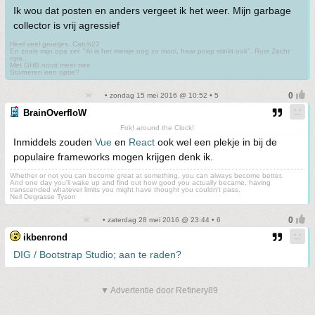
Ik wou dat posten en anders vergeet ik het weer. Mijn garbage
collector is vrij agressief
Heel veel groetjes, Catch22
En zoals mijn opa zei: "Al is het meisje nog zo mooi, haar poep stinkt ook". Rust Zacht
opa..
Met GHB nooit meer nee
Storneren een optie?
• zondag 15 mei 2016 @ 10:52 • 5
BrainOverfloW
Fok! around the Clock!
Inmiddels zouden
Vue
en
React
ook wel een plekje in bij de
populaire frameworks mogen krijgen denk ik.
Whether or not you can become great at something, you can always become better.
And one day you'll wake up and find out how good you actually became, having
transcended whatever limits you might have thought you couldn't pass.
Neil Degrasse Tyson
• zaterdag 28 mei 2016 @ 23:44 • 6
ikbenrond
DIG / Bootstrap Studio; aan te raden?
▼ Advertentie door Refinery89