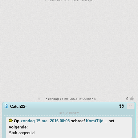
▼ Advertentie door Refinery89
• zondag 15 mei 2016 @ 00:09 • 4
Catch22-
Ben je Blind?!
Op
zondag 15 mei 2016 00:05
schreef
KomtTijd...
het
volgende:
Stuk ongeduld.