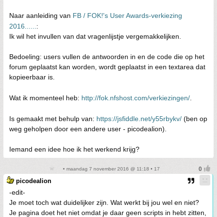
Naar aanleiding van
FB / FOK!'s User Awards-verkiezing
2016......
:
Ik wil het invullen van dat vragenlijstje vergemakkelijken.
Bedoeling: users vullen de antwoorden in en de code die op het
forum geplaatst kan worden, wordt geplaatst in een textarea dat
kopieerbaar is.
Wat ik momenteel heb:
http://fok.nfshost.com/verkiezingen/
.
Is gemaakt met behulp van:
https://jsfiddle.net/y55rbykv/
(ben op
weg geholpen door een andere user - picodealion).
Iemand een idee hoe ik het werkend krijg?
• maandag 7 november 2016 @ 11:18 • 17
picodealion
-edit-
Je moet toch wat duidelijker zijn. Wat werkt bij jou wel en niet?
Je pagina doet het niet omdat je daar geen scripts in hebt zitten,