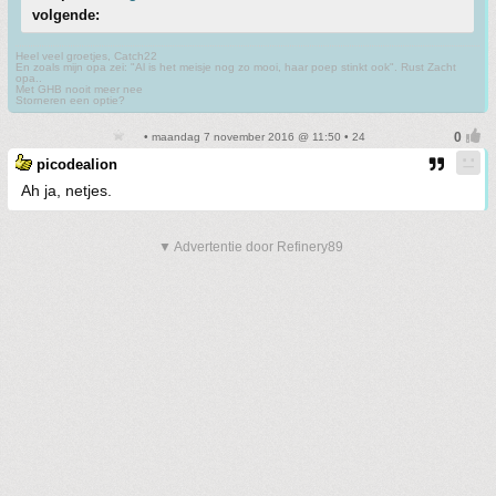
volgende:
Heel veel groetjes, Catch22
En zoals mijn opa zei: "Al is het meisje nog zo mooi, haar poep stinkt ook". Rust Zacht
opa..
Met GHB nooit meer nee
Storneren een optie?
• maandag 7 november 2016 @ 11:50 • 24
picodealion
Ah ja, netjes.
▼ Advertentie door Refinery89