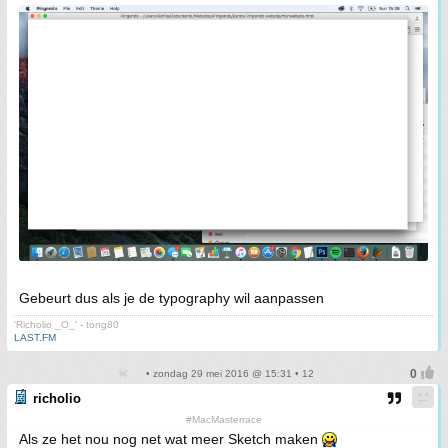
Gebeurt dus als je de typography wil aanpassen
'Richolio _O_' - tong80
LAST.FM
• zondag 29 mei 2016 @ 15:31 • 12
richolio
#MacMasterrace
Als ze het nou nog net wat meer Sketch maken