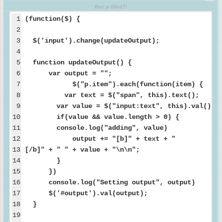
Ben je Blind?!
1
(function($) {
2
3
$('input').change(updateOutput);
4
5
function updateOutput() {
6
var output = "";
7
$("p.item").each(function(item) {
8
var text = $("span", this).text();
9
var value = $("input:text", this).val();
10
if(value && value.length > 0) {
11
console.log("adding", value)
12
output += "[b]" + text + "
13
[/b]" + " " + value + "\n\n";
14
}
15
})
16
console.log("Setting output", output)
17
$('#output').val(output);
18
}
19