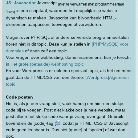
JS: Javascript
Javascript
(niet te verwarren met programmeertaal
is een scripttaal, waarmee het mogelijk is je website
Java)
dynamisch te maken. Javascript kan bijvoorbeeld HTML-
elementen aanpassen, toevoegen of verwijderen.
Vragen over PHP, SQL of andere serverside programmeertalen
horen niet in dit topic. Deze kun je stellen in
[PHP/MySQL] voor
dummies
of open zelf een topic.
Voor vragen over webhosting, domeinnamen enz. kun je terecht
in
Het grote (betaalde) webhosting topic
En voor Wordpress is er ook een speciaal topic, als het om meer
gaat dan de HTML/CSS van een theme:
[Wordpress]Algemeen
topic
Code posten
Het is, als je een vraag stelt, vaak handig om hier een stukje
code bij te voegen. Post niet klakkeloos je hele website, maar
post alleen het stukje code waar je vraag over gaat. Gebruik
bovendien de [code]-tag (
, zodat je HTML, CSS of Javascript
code goed leesbaar is. Dus niet [quote] of [spoiler] of wat dan
ook.