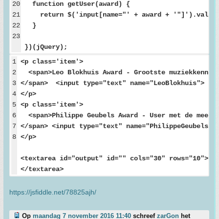
20
function getUser(award) {
21
return $('input[name="' + award + '"]').val()
22
}
23
})(jQuery);
1
<p class='item'>
2
<span>Leo Blokhuis Award - Grootste muziekkenner
3
</span> <input type="text" name="LeoBlokhuis">
4
</p>
5
<p class='item'>
6
<span>Philippe Geubels Award - User met de meest 
7
</span> <input type="text" name="PhilippeGeubels">
8
</p>
<textarea id="output" id="" cols="30" rows="10">
</textarea>
https://jsfiddle.net/78825ajh/
Op
maandag 7 november 2016 11:40
schreef
zarGon
het