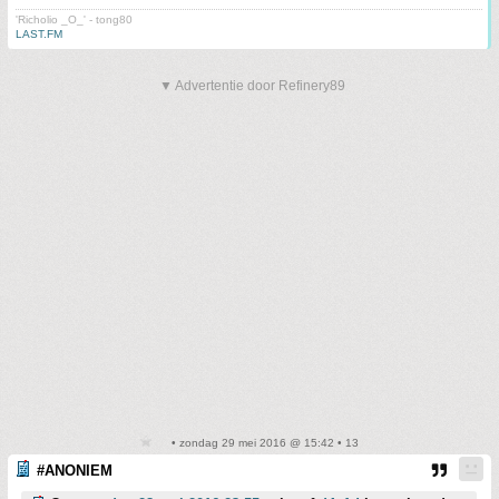
'Richolio _O_' - tong80
LAST.FM
▼ Advertentie door Refinery89
• zondag 29 mei 2016 @ 15:42 • 13
#ANONIEM