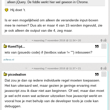
alleen jQuery. De fiddle werkt hier wel gewoon in Chrome.
. Hij doet 't.
Is er een mogelijkheid om alleen de veranderde input-boxen
mee te nemen? Dus als er maar 4 van 15 worden ingevuld, zie
je ook alleen de output van die 4, zeg maar.
• maandag 7 november 2016 @ 11:34 • 20
KomtTijd...
iets van (psuedo code) if (textbox.value != "") inbouwen?
zcflevo.nl
• maandag 7 november 2016 @ 11:37 • 21
picodealion
Dat zou je dan op iedere individuele regel moeten toepassen.
Het kan uiteraard wel, maar gezien je geringe ervaring met
javascript zou ik daar niet aan beginnen. Of wel, maar dan moet
je wel echt even wat actiever uitzoeken hoe javascript werkt en
vooral hoe je met behulp van de developer tools je code kan
debuggen.