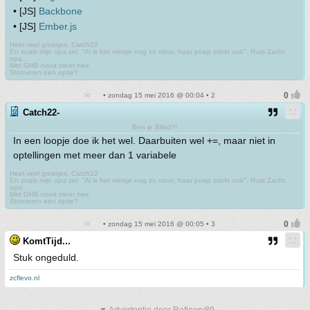
• [JS]
Backbone
• [JS]
Ember.js
Heel veel groetjes, Catch22
En zoals mijn opa zei: "Al is het meisje nog zo mooi, haar poep stinkt ook". Rust Zacht
opa..
Met GHB nooit meer nee
Storneren een optie?
• zondag 15 mei 2016 @ 00:04 • 2
Catch22-
Ben je Blind?!
In een loopje doe ik het wel. Daarbuiten wel +=, maar niet in
optellingen met meer dan 1 variabele
Heel veel groetjes, Catch22
En zoals mijn opa zei: "Al is het meisje nog zo mooi, haar poep stinkt ook". Rust Zacht
opa..
Met GHB nooit meer nee
Storneren een optie?
• zondag 15 mei 2016 @ 00:05 • 3
KomtTijd...
Stuk ongeduld.
zcflevo.nl