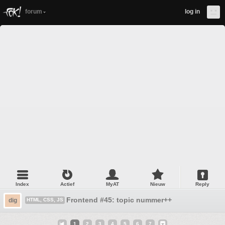
forum
log in
Index
Actief
MyAT
Nieuw
Reply
Frontend #45: topic nummer++
dig
HTML, CSS, JS
1
2
3
4
5
6
7