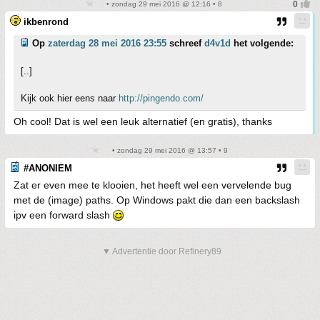
• zondag 29 mei 2016 @ 12:16 • 8
ikbenrond
Op
zaterdag 28 mei 2016 23:55
schreef
d4v1d
het volgende:
[..]
Kijk ook hier eens naar
http://pingendo.com/
Oh cool! Dat is wel een leuk alternatief (en gratis), thanks
• zondag 29 mei 2016 @ 13:57 • 9
#ANONIEM
Zat er even mee te klooien, het heeft wel een vervelende bug
met de (image) paths. Op Windows pakt die dan een backslash
ipv een forward slash
▼ Advertentie door Refinery89