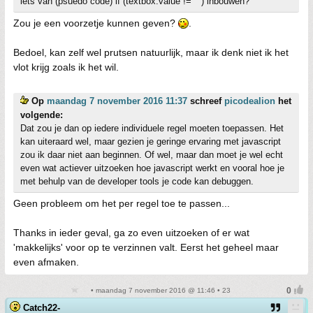
iets van (psuedo code) if (textbox.value != "") inbouwen?
Zou je een voorzetje kunnen geven?
.
Bedoel, kan zelf wel prutsen natuurlijk, maar ik denk niet ik het
vlot krijg zoals ik het wil.
Op
maandag 7 november 2016 11:37
schreef
picodealion
het
volgende:
Dat zou je dan op iedere individuele regel moeten toepassen. Het
kan uiteraard wel, maar gezien je geringe ervaring met javascript
zou ik daar niet aan beginnen. Of wel, maar dan moet je wel echt
even wat actiever uitzoeken hoe javascript werkt en vooral hoe je
met behulp van de developer tools je code kan debuggen.
Geen probleem om het per regel toe te passen...
Thanks in ieder geval, ga zo even uitzoeken of er wat
'makkelijks' voor op te verzinnen valt. Eerst het geheel maar
even afmaken.
• maandag 7 november 2016 @ 11:46 • 23
Catch22-