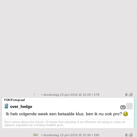
• donderdag 23 juni 2016 @ 10:29 • 279
FOK!Fotograaf
over_hedge
Ik heb volgende week een betaalde klus. ben ik nu ook pro?
Don't worry about the future. Or know that worrying is as effective as trying to solve an
algebra equation by chewing bubble gum.
• donderdag 23 juni 2016 @ 10:36 • 280