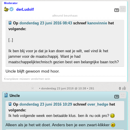
Moderator
derLudolf
allround beunhaas
Op
donderdag 23 juni 2016 08:43
schreef
kanovinnie
het
volgende:
[..]
Ik ben blij voor je dat je kan doen wat je wilt, wel vind ik het
jammer voor de maatschappij. Want je had
maatschappelijktechnisch gezien best een belangrijke baan toch?
Uncle blijft gewoon mod hoor.
Kranplätze müssen verdichtet sein
• donderdag 23 juni 2016 @ 10:38 • 281
Uncle
Op
donderdag 23 juni 2016 10:29
schreef
over_hedge
het
volgende:
Ik heb volgende week een betaalde klus. ben ik nu ook pro?
Alleen als je het wit doet. Anders ben je een zwart-klikker