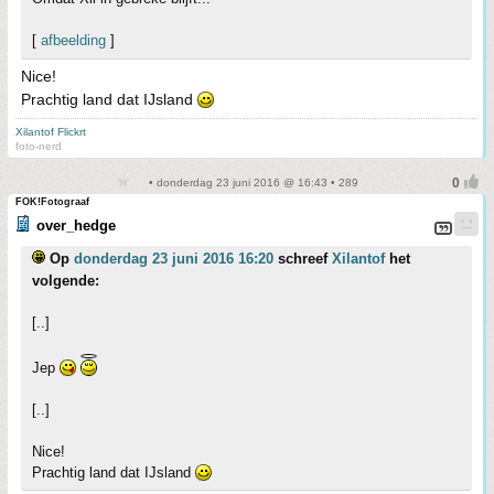
[
afbeelding
]
Nice!
Prachtig land dat IJsland
Xilantof Flickrt
foto-nerd
• donderdag 23 juni 2016 @ 16:43 • 289
FOK!Fotograaf
over_hedge
Op
donderdag 23 juni 2016 16:20
schreef
Xilantof
het
volgende:
[..]
Jep
[..]
Nice!
Prachtig land dat IJsland