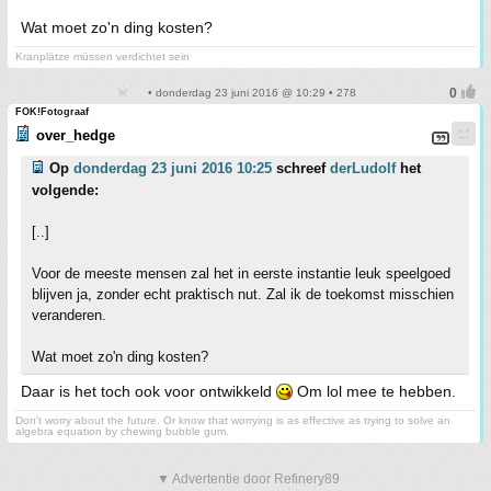
Wat moet zo'n ding kosten?
Kranplätze müssen verdichtet sein
• donderdag 23 juni 2016 @ 10:29 • 278
FOK!Fotograaf
over_hedge
Op
donderdag 23 juni 2016 10:25
schreef
derLudolf
het
volgende:
[..]
Voor de meeste mensen zal het in eerste instantie leuk speelgoed
blijven ja, zonder echt praktisch nut. Zal ik de toekomst misschien
veranderen.
Wat moet zo'n ding kosten?
Daar is het toch ook voor ontwikkeld
Om lol mee te hebben.
Don't worry about the future. Or know that worrying is as effective as trying to solve an
algebra equation by chewing bubble gum.
▼ Advertentie door Refinery89