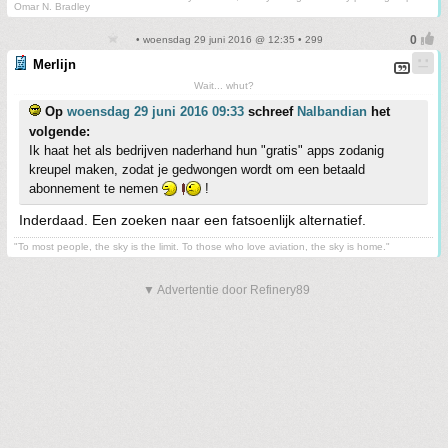
Omar N. Bradley
• woensdag 29 juni 2016 @ 12:35 • 299
Merlijn
Wait... whut?
Op
woensdag 29 juni 2016 09:33
schreef
Nalbandian
het
volgende:
Ik haat het als bedrijven naderhand hun "gratis" apps zodanig
kreupel maken, zodat je gedwongen wordt om een betaald
abonnement te nemen
!
Inderdaad. Een zoeken naar een fatsoenlijk alternatief.
"To most people, the sky is the limit. To those who love aviation, the sky is home."
▼ Advertentie door Refinery89