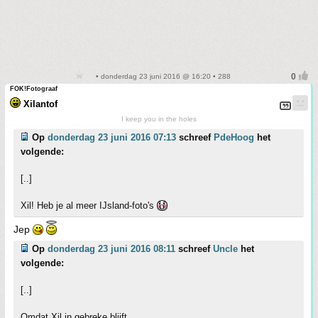
• donderdag 23 juni 2016 @ 16:20 • 288
FOK!Fotograaf
Xilantof
I keep you in the holes
Op
donderdag 23 juni 2016 07:13
schreef
PdeHoog
het
volgende:
[..]
Xil! Heb je al meer IJsland-foto's
Jep
Op
donderdag 23 juni 2016 08:11
schreef
Uncle
het
volgende:
[..]
Omdat Xil in gebreke blijft...