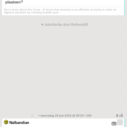
plaatsen?
Don't worry about the future. Or know that worrying is as effective as trying to solve an
algebra equation by chewing bubble gum.
▼ Advertentie door Refinery89
• woensdag 29 juni 2016 @ 09:33 • 294
Nalbandian