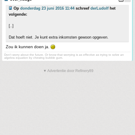
Op
donderdag 23 juni 2016 11:44
schreef
derLudolf
het
volgende:
[..]
Dat hoeft niet. Je kunt extra inkomsten gewoon opgeven.
Zou ik kunnen doen ja.
Don't worry about the future. Or know that worrying is as effective as trying to solve an
algebra equation by chewing bubble gum.
▼ Advertentie door Refinery89