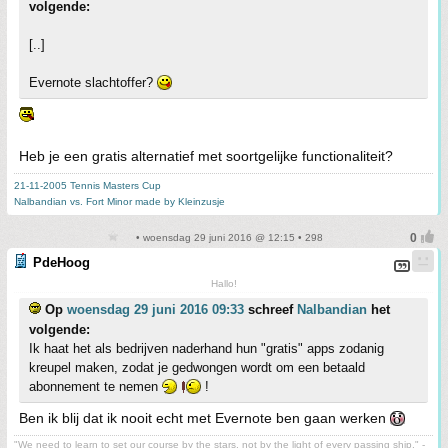
volgende:
[..]
Evernote slachtoffer?
Heb je een gratis alternatief met soortgelijke functionaliteit?
21-11-2005 Tennis Masters Cup
Nalbandian vs. Fort Minor made by Kleinzusje
• woensdag 29 juni 2016 @ 12:15 • 298
PdeHoog
Hallo!
Op
woensdag 29 juni 2016 09:33
schreef
Nalbandian
het
volgende:
Ik haat het als bedrijven naderhand hun "gratis" apps zodanig
kreupel maken, zodat je gedwongen wordt om een betaald
abonnement te nemen
!
Ben ik blij dat ik nooit echt met Evernote ben gaan werken
"We need to learn to set our course by the stars, not by the light of every passing ship." -