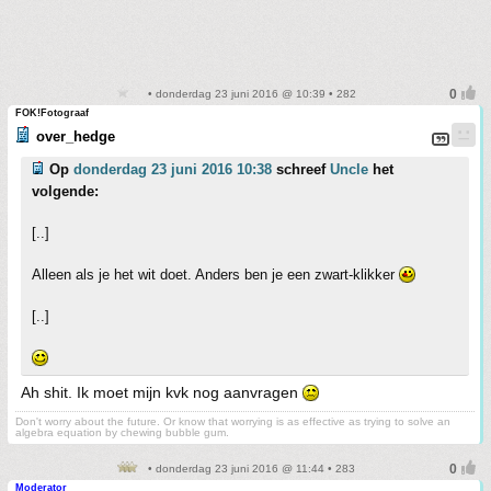
• donderdag 23 juni 2016 @ 10:39 • 282
FOK!Fotograaf
over_hedge
Op
donderdag 23 juni 2016 10:38
schreef
Uncle
het
volgende:
[..]
Alleen als je het wit doet. Anders ben je een zwart-klikker
[..]
Ah shit. Ik moet mijn kvk nog aanvragen
Don't worry about the future. Or know that worrying is as effective as trying to solve an
algebra equation by chewing bubble gum.
• donderdag 23 juni 2016 @ 11:44 • 283
Moderator