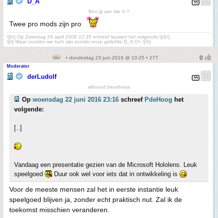
D_A
Ben jij van die © ?
Twee pro mods zijn pro
\[b\] Op Zaterdag 26 april 2008 22:35 schreef lauwert het volgende:\[/b\]
\[i\] Waar zouden we toch zijn zonder onze geliefde D_A O+ \[/i\]
• donderdag 23 juni 2016 @ 10:25 • 277
Moderator
derLudolf
allround beunhaas
Op
woensdag 22 juni 2016 23:16
schreef
PdeHoog
het
volgende:
[..]
Vandaag een presentatie gezien van de Microsoft Hololens. Leuk
speelgoed
Duur ook wel voor iets dat in ontwikkeling is
Voor de meeste mensen zal het in eerste instantie leuk
speelgoed blijven ja, zonder echt praktisch nut. Zal ik de
toekomst misschien veranderen.