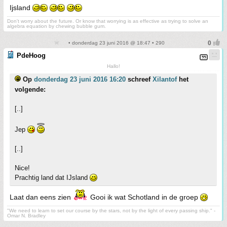
Ijsland
Don't worry about the future. Or know that worrying is as effective as trying to solve an
algebra equation by chewing bubble gum.
• donderdag 23 juni 2016 @ 18:47 • 290
PdeHoog
Hallo!
Op
donderdag 23 juni 2016 16:20
schreef
Xilantof
het
volgende:
[..]
Jep
[..]
Nice!
Prachtig land dat IJsland
Laat dan eens zien
Gooi ik wat Schotland in de groep
"We need to learn to set our course by the stars, not by the light of every passing ship." -
Omar N. Bradley