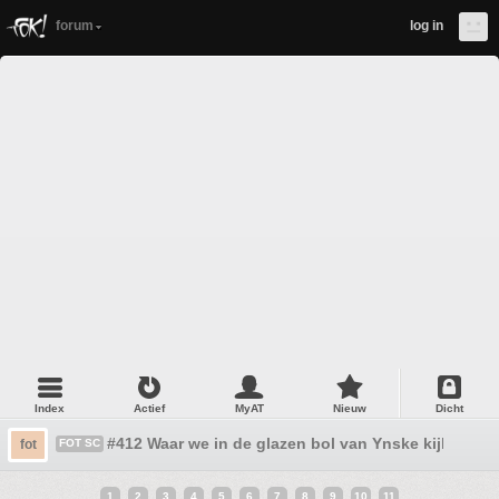
forum
log in
Index
Actief
MyAT
Nieuw
Dicht
#412 Waar we in de glazen bol van Ynske kijken!!
fot
FOT SC
1
2
3
4
5
6
7
8
9
10
11