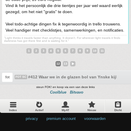
Vind ik het persoonlijk die drie tientjes per jaar wel waard eerlijk
gezegd, om het niet "gratis" te doen.
Veel todo-achtige dingen fix ik tegenwoordig in trello trouwens.
Veel handiger met checklistjes, samenwerkingen, en notificaties.
"Light thinks it travels faster than anything. It doesn't. For wherever light travels it finds
darkness has got there first and is waiting for it."
1
2
3
4
5
6
7
8
9
10
11
12
13
#412 Waar we in de glazen bol van Ynske kijken!!
fot
FOT SC
steun FOK! en koop via een van deze links
Coolblue
Bitvavo
Index
Actief
MyAT
Nieuw
Dicht
privacy
•
premium account
•
voorwaarden