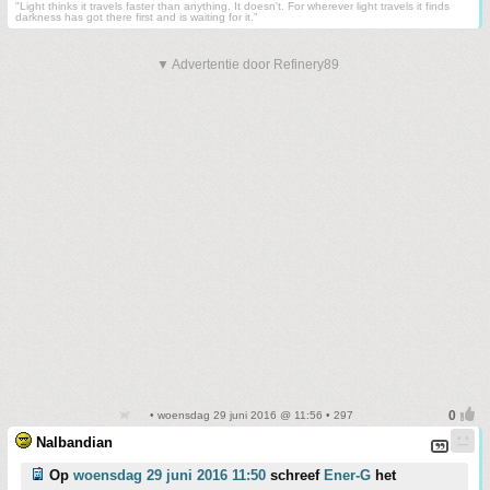
"Light thinks it travels faster than anything. It doesn't. For wherever light travels it finds
darkness has got there first and is waiting for it."
▼ Advertentie door Refinery89
• woensdag 29 juni 2016 @ 11:56 • 297
Nalbandian
Op
woensdag 29 juni 2016 11:50
schreef
Ener-G
het