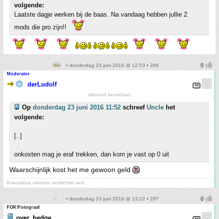
volgende:
Laatste dagje werken bij de baas. Na vandaag hebben jullie 2
mods die pro zijn!!
• donderdag 23 juni 2016 @ 12:53 • 286
Moderator
derLudolf
allround beunhaas
Op
donderdag 23 juni 2016 11:52
schreef
Uncle
het
volgende:
[..]
onkosten mag je eraf trekken, dan kom je vast op 0 uit
Waarschijnlijk kost het me gewoon geld
Kranplätze müssen verdichtet sein
• donderdag 23 juni 2016 @ 13:22 • 287
FOK!Fotograaf
over_hedge