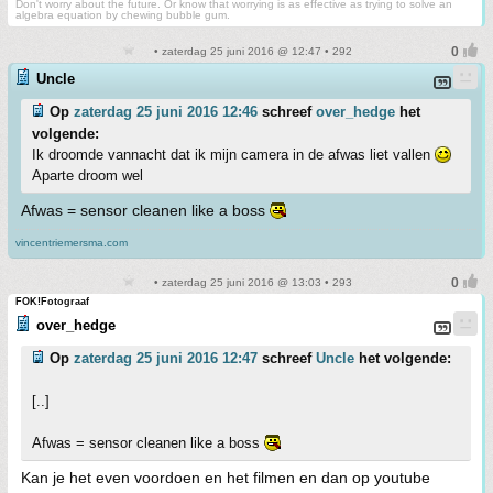
Don't worry about the future. Or know that worrying is as effective as trying to solve an
algebra equation by chewing bubble gum.
• zaterdag 25 juni 2016 @ 12:47 • 292
Uncle
Op
zaterdag 25 juni 2016 12:46
schreef
over_hedge
het
volgende:
Ik droomde vannacht dat ik mijn camera in de afwas liet vallen
Aparte droom wel
Afwas = sensor cleanen like a boss
vincentriemersma.com
• zaterdag 25 juni 2016 @ 13:03 • 293
FOK!Fotograaf
over_hedge
Op
zaterdag 25 juni 2016 12:47
schreef
Uncle
het volgende:
[..]
Afwas = sensor cleanen like a boss
Kan je het even voordoen en het filmen en dan op youtube