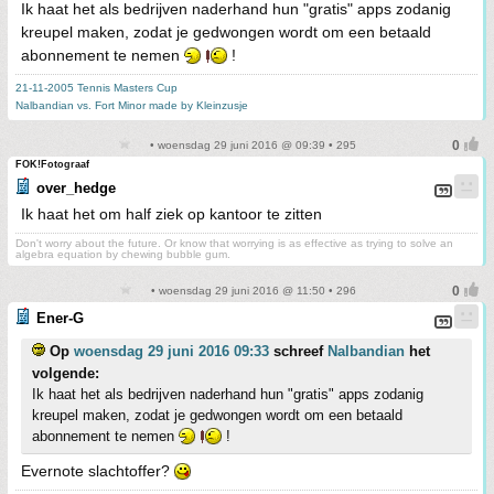
Ik haat het als bedrijven naderhand hun "gratis" apps zodanig
kreupel maken, zodat je gedwongen wordt om een betaald
abonnement te nemen
!
21-11-2005 Tennis Masters Cup
Nalbandian vs. Fort Minor made by Kleinzusje
• woensdag 29 juni 2016 @ 09:39 • 295
FOK!Fotograaf
over_hedge
Ik haat het om half ziek op kantoor te zitten
Don't worry about the future. Or know that worrying is as effective as trying to solve an
algebra equation by chewing bubble gum.
• woensdag 29 juni 2016 @ 11:50 • 296
Ener-G
Op
woensdag 29 juni 2016 09:33
schreef
Nalbandian
het
volgende:
Ik haat het als bedrijven naderhand hun "gratis" apps zodanig
kreupel maken, zodat je gedwongen wordt om een betaald
abonnement te nemen
!
Evernote slachtoffer?