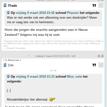
ITrade
Op
vrijdag 9 maart 2018 21:42
schreef
Physsic
het volgende:
Was er niet eerder ook een aflevering over een drankrijder? Meen
me er vaag iets van te herinneren..
Hmm die jongen die snachts aangereden was in Nieuw
Zeeland? Volgens mij was hij te voet.
“Arguing that you don't care about the right to privacy because you have nothing to hide is
no different than saying you don't care about free speech because you have nothing to
say.”
― Edward Snowden
• vrijdag 9 maart 2018 @ 23:28 • 116
† In Memoriam †
Zith
pls tip
Op
vrijdag 9 maart 2018 21:33
schreef
Blue_note
het
volgende:
[..]
Moraalriddertjes hier allemaal.