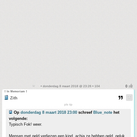
• donderdag 8 maart 2018 @ 23:26 • 104
† In Memoriam †
Zith
pls tip
Op
donderdag 8 maart 2018 23:00
schreef
Blue_note
het
volgende:
Typisch Fok! weer.
Mensen met geld verliezen een kind, achja ze hebben geld, geluk,