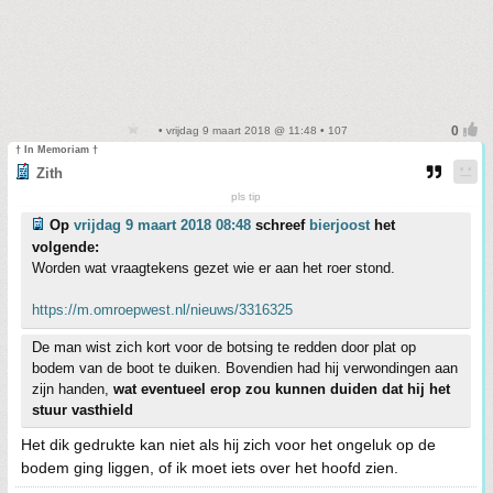
• vrijdag 9 maart 2018 @ 11:48 • 107
† In Memoriam †
Zith
pls tip
Op
vrijdag 9 maart 2018 08:48
schreef
bierjoost
het
volgende:
Worden wat vraagtekens gezet wie er aan het roer stond.
https://m.omroepwest.nl/nieuws/3316325
De man wist zich kort voor de botsing te redden door plat op
bodem van de boot te duiken. Bovendien had hij verwondingen aan
zijn handen,
wat eventueel erop zou kunnen duiden dat hij het
stuur vasthield
Het dik gedrukte kan niet als hij zich voor het ongeluk op de
bodem ging liggen, of ik moet iets over het hoofd zien.