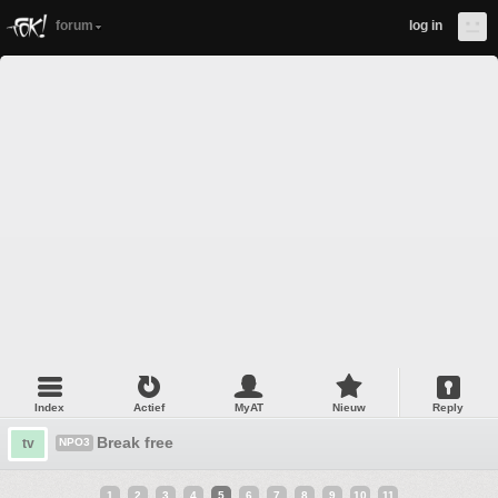
forum
log in
Index
Actief
MyAT
Nieuw
Reply
Break free
tv
NPO3
1
2
3
4
5
6
7
8
9
10
11