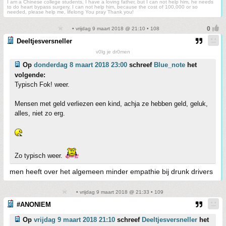
I am a Chinese college students, I have a loving father, but I can not help him, he needs
to do heart bypass surgery, I can not help him, because the cost of 100,000 or so
needed, please help me, lifelong You pray Thank you!
• vrijdag 9 maart 2018 @ 21:10 • 108
Deeltjesversneller
v0lg je dr0men
Op
donderdag 8 maart 2018 23:00
schreef
Blue_note
het
volgende:
Typisch Fok! weer.
Mensen met geld verliezen een kind, achja ze hebben geld, geluk,
alles, niet zo erg.
Zo typisch weer.
men heeft over het algemeen minder empathie bij drunk drivers
• vrijdag 9 maart 2018 @ 21:33 • 109
#ANONIEM
Op
vrijdag 9 maart 2018 21:10
schreef
Deeltjesversneller
het