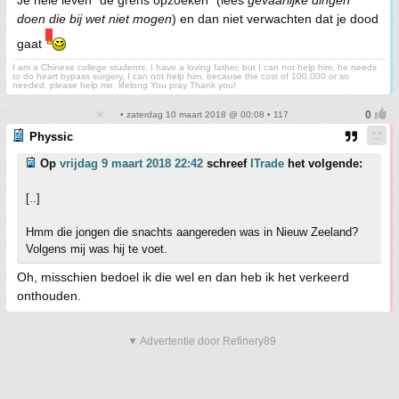
Je hele leven "de grens opzoeken" (lees
gevaarlijke dingen
doen die bij wet niet mogen
) en dan niet verwachten dat je dood
gaat
I am a Chinese college students, I have a loving father, but I can not help him, he needs
to do heart bypass surgery, I can not help him, because the cost of 100,000 or so
needed, please help me, lifelong You pray Thank you!
• zaterdag 10 maart 2018 @ 00:08 • 117
Physsic
Op
vrijdag 9 maart 2018 22:42
schreef
ITrade
het volgende:
[..]
Hmm die jongen die snachts aangereden was in Nieuw Zeeland?
Volgens mij was hij te voet.
Oh, misschien bedoel ik die wel en dan heb ik het verkeerd
onthouden.
▼ Advertentie door Refinery89