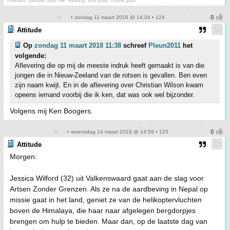
needed, please help me, lifelong You pray Thank you!
• zondag 11 maart 2018 @ 14:04 • 124
Attitude
Op
zondag 11 maart 2018 11:38
schreef
Pleun2011
het
volgende:
Aflevering die op mij de meeste indruk heeft gemaakt is van die
jongen die in Nieuw-Zeeland van de rotsen is gevallen. Ben even
zijn naam kwijt. En in de aflevering over Christian Wilson kwam
opeens iemand voorbij die ik ken, dat was ook wel bijzonder.
Volgens mij Ken Boogers.
• woensdag 14 maart 2018 @ 14:59 • 125
Attitude
Morgen:
Jessica Wilford (32) uit Valkenswaard gaat aan de slag voor
Artsen Zonder Grenzen. Als ze na de aardbeving in Nepal op
missie gaat in het land, geniet ze van de helikoptervluchten
boven de Himalaya, die haar naar afgelegen bergdorpjes
brengen om hulp te bieden. Maar dan, op de laatste dag van