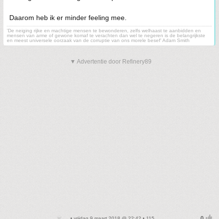
Daarom heb ik er minder feeling mee.
'De neiging rijke en machtige mensen te bewonderen, zelfs welhaast te aanbidden en
mensen van arme of gewone komaf te verachten dan wel te negeren is de belangrijkste
en meest universele oorzaak van de corruptie van ons morele besef' Adam Smith
▼ Advertentie door Refinery89
• vrijdag 9 maart 2018 @ 22:42 • 115