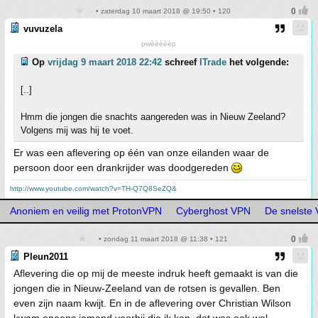
• zaterdag 10 maart 2018 @ 19:50 • 120
vuvuzela
pwèèèèèp
Op
vrijdag 9 maart 2018 22:42
schreef
ITrade
het volgende:
[..]
Hmm die jongen die snachts aangereden was in Nieuw Zeeland?
Volgens mij was hij te voet.
Er was een aflevering op één van onze eilanden waar de
persoon door een drankrijder was doodgereden
http://www.youtube.com/watch?v=TH-Q7Q8SeZQ&
Anoniem en veilig met ProtonVPN
Cyberghost VPN
De snelste
• zondag 11 maart 2018 @ 11:38 • 121
Pleun2011
Aflevering die op mij de meeste indruk heeft gemaakt is van die
jongen die in Nieuw-Zeeland van de rotsen is gevallen. Ben
even zijn naam kwijt. En in de aflevering over Christian Wilson