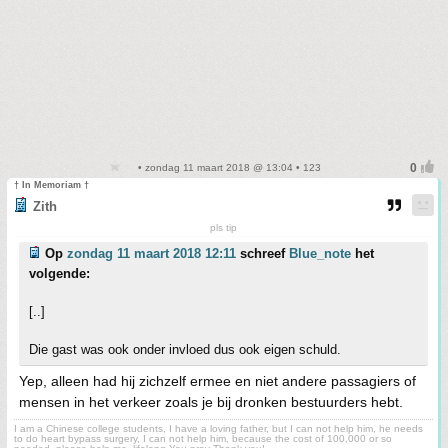
• zondag 11 maart 2018 @ 13:04 • 123
† In Memoriam †
Zith
pls tip
Op
zondag 11 maart 2018 12:11
schreef
Blue_note
het
volgende:
[..]
Die gast was ook onder invloed dus ook eigen schuld.
Yep, alleen had hij zichzelf ermee en niet andere passagiers of
mensen in het verkeer zoals je bij dronken bestuurders hebt.
I am a Chinese college students, I have a loving father, but I can not help him, he needs
to do heart bypass surgery, I can not help him, because the cost of 100,000 or so