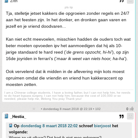
Zith
pls tip
Tja, stelletje jetset kakkers die opgroeien zonder regels en 24/7
aan het feesten zijn. In het donker, en dronken gaan varen en
jezelf en je vriend doodvaren...
Kan niet echt meevoelen, misschien hadden de ouders toch wat
beter moeten opvoeden ipv het aanmoedigen dat hij als 10-
jarige standaard te hard reed ('
de grens opzocht, hi-hi'
), op zijn
16de joyriden in ferrari's ('
maar ik weet van niets hoor, ha-ha
').
Ook vervelend dat ik midden in de aflevering mijn kots moest
opruimen omdat die vriendin en vriend hun kakkeraccent op
moesten zetten.
I am a Chinese college students, I have a loving father, but I can not help him, he needs
to do heart bypass surgery, I can not help him, because the cost of 100,000 or so
needed, please help me, lifelong You pray Thank you!
• donderdag 8 maart 2018 @ 22:19 • 102
_Hestia_
Op
donderdag 8 maart 2018 22:02
schreef
bierjoost
het
volgende:
Waren ze uit elkaar? Dat had ik niet mee gekregen?