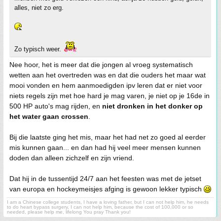
alles, niet zo erg.
Zo typisch weer.
Nee hoor, het is meer dat die jongen al vroeg systematisch
wetten aan het overtreden was en dat die ouders het maar wat
mooi vonden en hem aanmoedigden ipv leren dat er niet voor
niets regels zijn met hoe hard je mag varen, je niet op je 16de in
500 HP auto's mag rijden, en
niet dronken in het donker op
het water gaan crossen
.
Bij die laatste ging het mis, maar het had net zo goed al eerder
mis kunnen gaan... en dan had hij veel meer mensen kunnen
doden dan alleen zichzelf en zijn vriend.
Dat hij in de tussentijd 24/7 aan het feesten was met de jetset
van europa en hockeymeisjes afging is gewoon lekker typisch
I am a Chinese college students, I have a loving father, but I can not help him, he needs
to do heart bypass surgery, I can not help him, because the cost of 100,000 or so
needed, please help me, lifelong You pray Thank you!