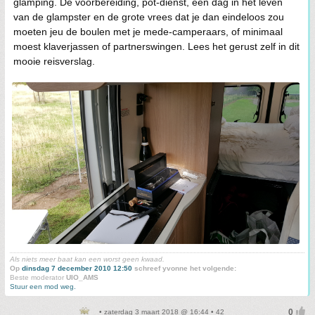
glamping. De voorbereiding, pot-dienst, een dag in het leven
van de glampster en de grote vrees dat je dan eindeloos zou
moeten jeu de boulen met je mede-camperaars, of minimaal
moest klaverjassen of partnerswingen. Lees het gerust zelf in dit
mooie reisverslag.
Als niets meer baat kan een worst geen kwaad.
Op
dinsdag 7 december 2010 12:50
schreef yvonne het volgende:
Beste moderator
UIO_AMS
Stuur een mod weg.
• zaterdag 3 maart 2018 @ 16:44 • 42