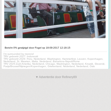
Bericht 0% gewijzigd door Fogel op 18-09-2017 12:18:15
I'm surrounded by morons!
TRV
geboekt 2027
:
Indonesië
TRV
geboekt 2026
: Peru, Nederland, Washington, Hammerfest, Leuven, Kopenhagen,
Nederland, St. Maarten,
Malta, Nederland, Barcelona-Napoli/Rome
TRV 2025:Zuid-Amerika, Nederland, Chicago, Washington, Nederland, Kroatië, Slovenië,
Parijs/Brussel/Nijmegen/Kopenhagen, Griekenland, Nederland, Nederland, Oslo
▼ Advertentie door Refinery89