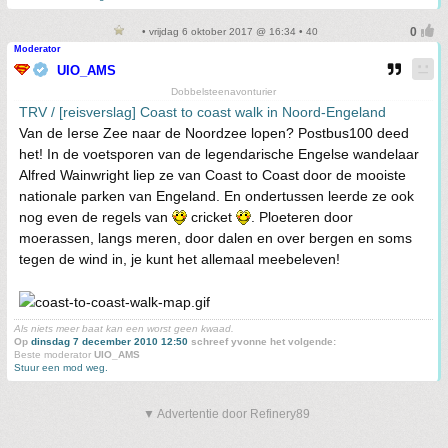
• vrijdag 6 oktober 2017 @ 16:34 • 40
Moderator
UIO_AMS
Dobbelsteenavonturier
TRV / [reisverslag] Coast to coast walk in Noord-Engeland
Van de Ierse Zee naar de Noordzee lopen? Postbus100 deed
het! In de voetsporen van de legendarische Engelse wandelaar
Alfred Wainwright liep ze van Coast to Coast door de mooiste
nationale parken van Engeland. En ondertussen leerde ze ook
nog even de regels van
cricket
. Ploeteren door
moerassen, langs meren, door dalen en over bergen en soms
tegen de wind in, je kunt het allemaal meebeleven!
Als niets meer baat kan een worst geen kwaad.
Op
dinsdag 7 december 2010 12:50
schreef yvonne het volgende:
Beste moderator
UIO_AMS
Stuur een mod weg.
▼ Advertentie door Refinery89