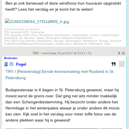
Ben je ook benieuwd of deze windhoos hun huurauto opgeslokt
heeft? Lees het verslag en je komt het te weten!
I'm surrounded by morons!
TRV
geboekt 2027
:
Indonesië
TRV
geboekt 2026
: Peru, Nederland, Washington, Hammerfest, Leuven, Kopenhagen,
Nederland, St. Maarten,
Malta, Nederland, Barcelona-Napoli/Rome
TRV 2025:Zuid-Amerika, Nederland, Chicago, Washington, Nederland, Kroatië, Slovenië,
Parijs/Brussel/Nijmegen/Kopenhagen, Griekenland, Nederland, Nederland, Oslo
• woensdag 19 juli 2017 @ 23:21 • 31
Moderator
Fogel
TRV / [Reisverslag] Eerste kennismaking met Rusland in St.
Petersburg
Budapestenaar is 4 dagen in St. Petersburg geweest, maar hij
moest eerst de grens over. Dat ging net iets minder makkelijk
dan een Schengenbestemming. Hij bezocht onder andere het
Hermitage in het winterpaleis alwaar je onder andere dit moois
kan zien. Kijk snel in het verslag voor meer toffe fotos van de
andere plekken waar hij is geweest!