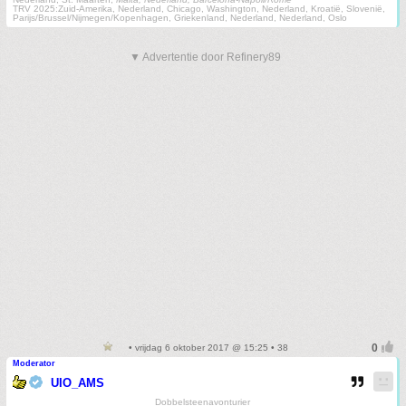
TRV 2025:Zuid-Amerika, Nederland, Chicago, Washington, Nederland, Kroatië, Slovenië,
Parijs/Brussel/Nijmegen/Kopenhagen, Griekenland, Nederland, Nederland, Oslo
▼ Advertentie door Refinery89
• vrijdag 6 oktober 2017 @ 15:25 • 38
Moderator
UIO_AMS
Dobbelsteenavonturier