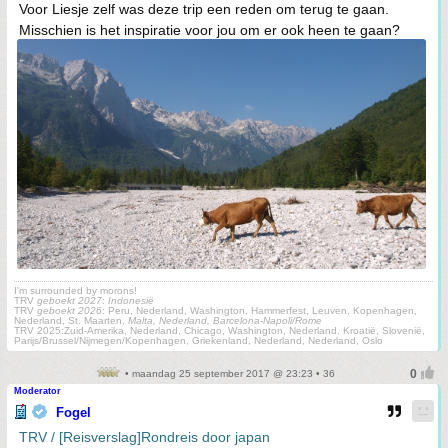
Voor Liesje zelf was deze trip een reden om terug te gaan.
Misschien is het inspiratie voor jou om er ook heen te gaan?
I'm surrounded by morons!
TRV
geboekt 2027
:
Indonesië
TRV
geboekt 2026
: Peru, Nederland, Washington, Hammerfest, Leuven, Kopenhagen,
Nederland, St. Maarten,
Malta, Nederland, Barcelona-Napoli/Rome
TRV 2025:Zuid-Amerika, Nederland, Chicago, Washington, Nederland, Kroatië, Slovenië,
Parijs/Brussel/Nijmegen/Kopenhagen, Griekenland, Nederland, Nederland, Oslo
• maandag 25 september 2017 @ 23:23 • 36
Moderator
Fogel
TRV / [Reisverslag]Rondreis door japan