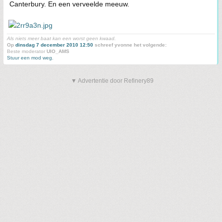
Canterbury. En een verveelde meeuw.
Als niets meer baat kan een worst geen kwaad.
Op
dinsdag 7 december 2010 12:50
schreef yvonne het volgende:
Beste moderator
UIO_AMS
Stuur een mod weg.
▼ Advertentie door Refinery89