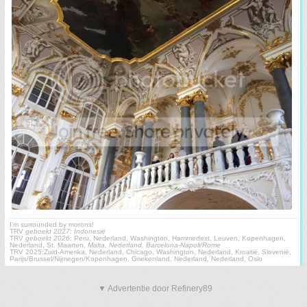
I'm surrounded by morons!
TRV
geboekt 2027
:
Indonesië
TRV
geboekt 2026
: Peru, Nederland, Washington, Hammerfest, Leuven, Kopenhagen,
Nederland, St. Maarten,
Malta, Nederland, Barcelona-Napoli/Rome
TRV 2025:Zuid-Amerika, Nederland, Chicago, Washington, Nederland, Kroatië, Slovenië,
Parijs/Brussel/Nijmegen/Kopenhagen, Griekenland, Nederland, Nederland, Oslo
▼ Advertentie door Refinery89