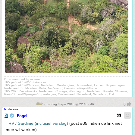
I'm surrounded by morons!
TRV
geboekt 2027
:
Indonesië
TRV
geboekt 2026
: Peru, Nederland, Washington, Hammerfest, Leuven, Kopenhagen,
Nederland, St. Maarten,
Malta, Nederland, Barcelona-Napoli/Rome
TRV 2025:Zuid-Amerika, Nederland, Chicago, Washington, Nederland, Kroatië, Slovenië,
Parijs/Brussel/Nijmegen/Kopenhagen, Griekenland, Nederland, Nederland, Oslo
• zondag 8 april 2018 @ 22:40 • 46
Moderator
Fogel
TRV / Sardinië (inclusief verslag)
(post #35 indien de link niet
mee wil werken)