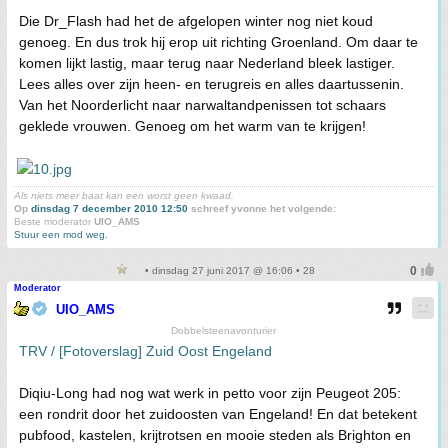
Die Dr_Flash had het de afgelopen winter nog niet koud
genoeg. En dus trok hij erop uit richting Groenland. Om daar te
komen lijkt lastig, maar terug naar Nederland bleek lastiger.
Lees alles over zijn heen- en terugreis en alles daartussenin.
Van het Noorderlicht naar narwaltandpenissen tot schaars
geklede vrouwen. Genoeg om het warm van te krijgen!
Als niets meer baat kan een worst geen kwaad.
Op
dinsdag 7 december 2010 12:50
schreef yvonne het volgende:
Beste moderator
UIO_AMS
Stuur een mod weg.
• dinsdag 27 juni 2017 @ 16:06 • 28
Moderator
UIO_AMS
Dobbelsteenavonturier
TRV / [Fotoverslag] Zuid Oost Engeland
Diqiu-Long had nog wat werk in petto voor zijn Peugeot 205:
een rondrit door het zuidoosten van Engeland! En dat betekent
pubfood, kastelen, krijtrotsen en mooie steden als Brighton en