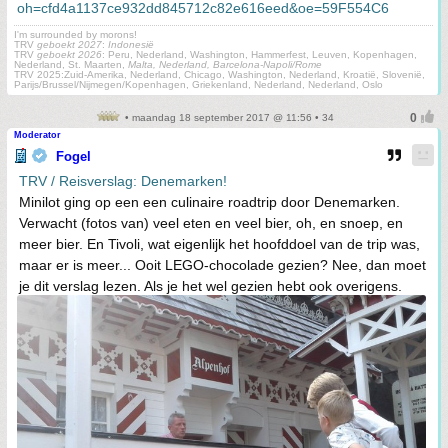
I'm surrounded by morons!
TRV
geboekt 2027
:
Indonesië
TRV
geboekt 2026
: Peru, Nederland, Washington, Hammerfest, Leuven, Kopenhagen,
Nederland, St. Maarten,
Malta, Nederland, Barcelona-Napoli/Rome
TRV 2025:Zuid-Amerika, Nederland, Chicago, Washington, Nederland, Kroatië, Slovenië,
Parijs/Brussel/Nijmegen/Kopenhagen, Griekenland, Nederland, Nederland, Oslo
• maandag 18 september 2017 @ 11:56 • 34
Moderator
Fogel
TRV / Reisverslag: Denemarken!
Minilot ging op een een culinaire roadtrip door Denemarken.
Verwacht (fotos van) veel eten en veel bier, oh, en snoep, en
meer bier. En Tivoli, wat eigenlijk het hoofddoel van de trip was,
maar er is meer... Ooit LEGO-chocolade gezien? Nee, dan moet
je dit verslag lezen. Als je het wel gezien hebt ook overigens.