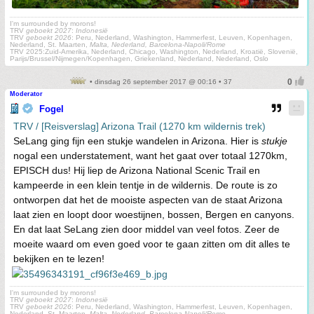
I'm surrounded by morons!
TRV
geboekt 2027
:
Indonesië
TRV
geboekt 2026
: Peru, Nederland, Washington, Hammerfest, Leuven, Kopenhagen,
Nederland, St. Maarten,
Malta, Nederland, Barcelona-Napoli/Rome
TRV 2025:Zuid-Amerika, Nederland, Chicago, Washington, Nederland, Kroatië, Slovenië,
Parijs/Brussel/Nijmegen/Kopenhagen, Griekenland, Nederland, Nederland, Oslo
• dinsdag 26 september 2017 @ 00:16 • 37
Moderator
Fogel
TRV / [Reisverslag] Arizona Trail (1270 km wildernis trek)
SeLang ging fijn een stukje wandelen in Arizona. Hier is
stukje
nogal een understatement, want het gaat over totaal 1270km,
EPISCH dus! Hij liep de Arizona National Scenic Trail en
kampeerde in een klein tentje in de wildernis. De route is zo
ontworpen dat het de mooiste aspecten van de staat Arizona
laat zien en loopt door woestijnen, bossen, Bergen en canyons.
En dat laat SeLang zien door middel van veel fotos. Zeer de
moeite waard om even goed voor te gaan zitten om dit alles te
bekijken en te lezen!
I'm surrounded by morons!
TRV
geboekt 2027
:
Indonesië
TRV
geboekt 2026
: Peru, Nederland, Washington, Hammerfest, Leuven, Kopenhagen,
Nederland, St. Maarten,
Malta, Nederland, Barcelona-Napoli/Rome