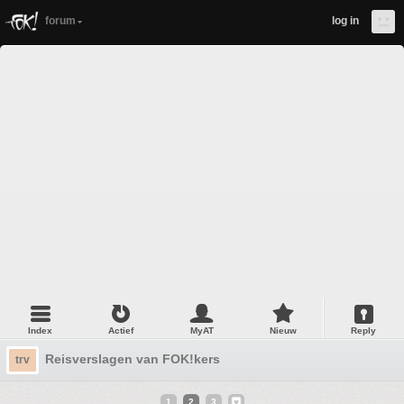
forum
log in
Index
Actief
MyAT
Nieuw
Reply
Reisverslagen van FOK!kers
trv
1
2
3