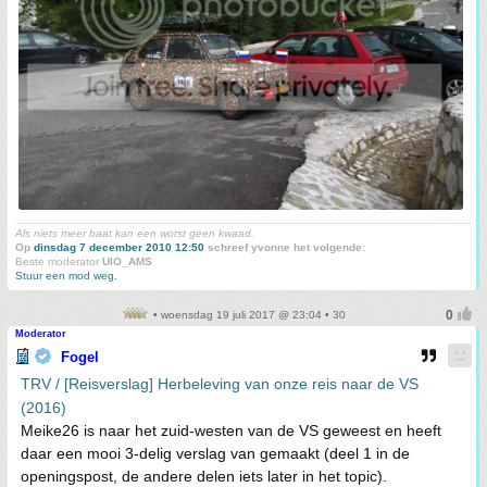
Als niets meer baat kan een worst geen kwaad.
Op
dinsdag 7 december 2010 12:50
schreef yvonne het volgende:
Beste moderator
UIO_AMS
Stuur een mod weg.
• woensdag 19 juli 2017 @ 23:04 • 30
Moderator
Fogel
TRV / [Reisverslag] Herbeleving van onze reis naar de VS
(2016)
Meike26 is naar het zuid-westen van de VS geweest en heeft
daar een mooi 3-delig verslag van gemaakt (deel 1 in de
openingspost, de andere delen iets later in het topic).