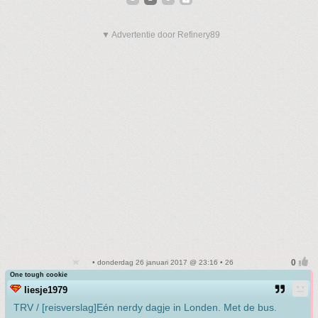
▼ Advertentie door Refinery89
• donderdag 26 januari 2017 @ 23:16 • 26
One tough cookie
liesje1979
TRV / [reisverslag]Eén nerdy dagje in Londen. Met de bus.