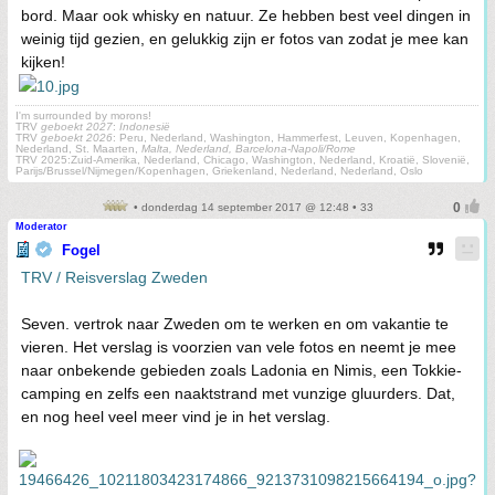
bord. Maar ook whisky en natuur. Ze hebben best veel dingen in
weinig tijd gezien, en gelukkig zijn er fotos van zodat je mee kan
kijken!
I'm surrounded by morons!
TRV
geboekt 2027
:
Indonesië
TRV
geboekt 2026
: Peru, Nederland, Washington, Hammerfest, Leuven, Kopenhagen,
Nederland, St. Maarten,
Malta, Nederland, Barcelona-Napoli/Rome
TRV 2025:Zuid-Amerika, Nederland, Chicago, Washington, Nederland, Kroatië, Slovenië,
Parijs/Brussel/Nijmegen/Kopenhagen, Griekenland, Nederland, Nederland, Oslo
• donderdag 14 september 2017 @ 12:48 • 33
Moderator
Fogel
TRV / Reisverslag Zweden
Seven. vertrok naar Zweden om te werken en om vakantie te
vieren. Het verslag is voorzien van vele fotos en neemt je mee
naar onbekende gebieden zoals Ladonia en Nimis, een Tokkie-
camping en zelfs een naaktstrand met vunzige gluurders. Dat,
en nog heel veel meer vind je in het verslag.