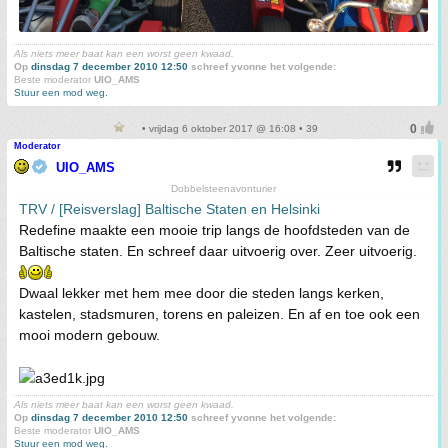
Als niets meer baat kan een worst geen kwaad.
Op
dinsdag 7 december 2010 12:50
schreef yvonne het volgende:
Beste moderator
UIO_AMS
Stuur een mod weg.
• vrijdag 6 oktober 2017 @ 16:08 • 39
Moderator
UIO_AMS
Dobbelsteenavonturier
TRV / [Reisverslag] Baltische Staten en Helsinki
Redefine maakte een mooie trip langs de hoofdsteden van de
Baltische staten. En schreef daar uitvoerig over. Zeer uitvoerig.
Dwaal lekker met hem mee door die steden langs kerken,
kastelen, stadsmuren, torens en paleizen. En af en toe ook een
mooi modern gebouw.
Als niets meer baat kan een worst geen kwaad.
Op
dinsdag 7 december 2010 12:50
schreef yvonne het volgende:
Beste moderator
UIO_AMS
Stuur een mod weg.