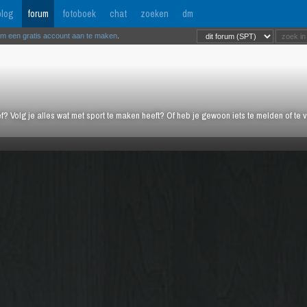
log
forum
fotoboek
chat
zoeken
dm
om een gratis account aan te maken
.
ief? Volg je alles wat met sport te maken heeft? Of heb je gewoon iets te melden of te 