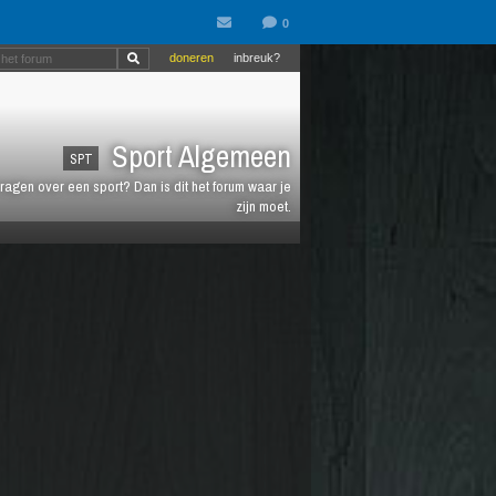
doneren
inbreuk?
Sport Algemeen
SPT
vragen over een sport? Dan is dit het forum waar je
zijn moet.