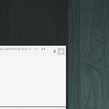
ag 5 april 2016 @ 18:11
:15
#227