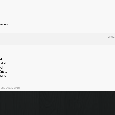
wegen
dinsd
el
ndish
pel
ristoff
euns
rono 2014, 2015