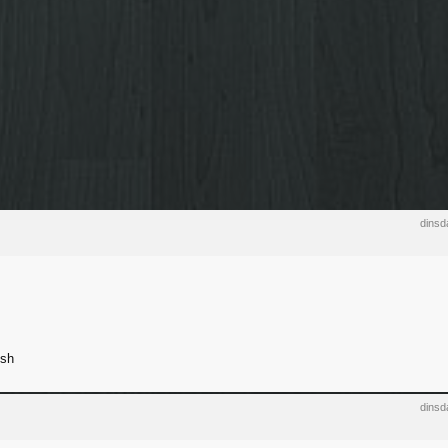
dinsd
ish
dinsd