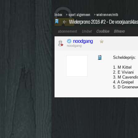
Index
»
sport algemeen
»
wielrennen/mtb
Wielerprono 2016 #2 - De voorjaarskla
abonnement
Unibet
Coolblue
Bitvavo
noodgang
noodgang
Scheldeprijs:
1. M Kittel
2. E Viviani
3. M Cavendi
4. A Greipel
5. D Groenew