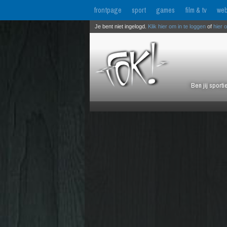
frontpage
sport
games
film & tv
web
Je bent niet ingelogd.
Klik hier om in te loggen
of
hier 
Ben jij sport