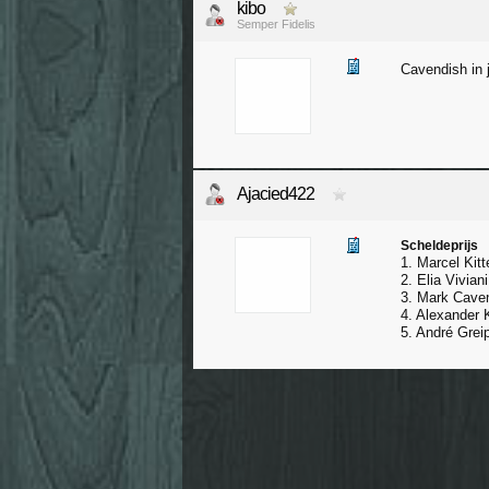
kibo
Semper Fidelis
Cavendish in
Ajacied422
Scheldeprijs
1. Marcel Kitt
2. Elia Viviani
3. Mark Cave
4. Alexander K
5. André Grei