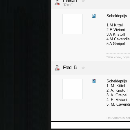
marsan
"D'oh!"
Scheldeprijs
1 M Kittel
2 E Viviani
3 A Kristoff
4 M Cavendis
5 A Greipel
"You know, boys,
Fred_B
Scheldeprijs
1. M. Kittel
2. A. Kristoff
3. A. Greipel
4. E. Viviani
5. M. Cavend
De Sahara is zo