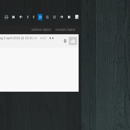
8
9
10
11
12
actieve topics
nieuwe topics
ag 5 april 2016 @ 15:41
:44
#226