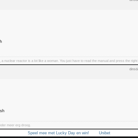
h
 a nuclear reactor is a lot like a woman. You just have to read the manual and press the right
dinsd
ish
nder meer erg droog.
Speel mee met Lucky Day en win!
Unibet