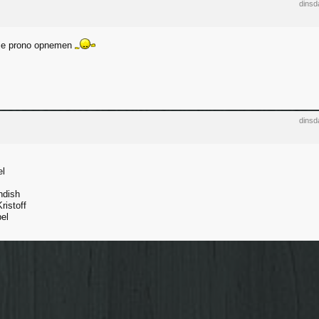
dinsd
 je prono opnemen
dinsd
el
ndish
ristoff
pel