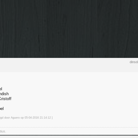
dinsd
el
ndish
ristoff
pel
zigd door Aguero op 05-04-2016 21:14
:12
]
tius.