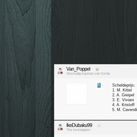
Van_Poppel
Voormalig kopman van Gertje
Scheldeprijs:
1. M. Kittel
2. A. Greipel
3. E. Viviani
4. A. Kristoff
5. M. Cavend
IkeDubaku99
The Investigator