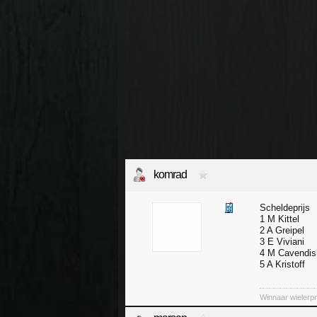
komrad
Scheldeprijs
1 M Kittel
2 A Greipel
3 E Viviani
4 M Cavendis
5 A Kristoff
Winnaar wielerp