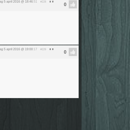
ag 5 april 2016 @ 18:46
:51
#228
ag 5 april 2016 @ 19:00
:17
#229