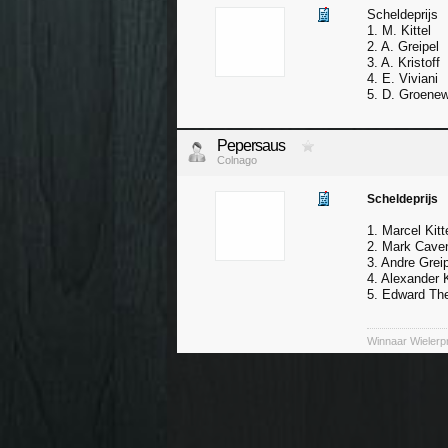
Scheldeprijs
1. M. Kittel
2. A. Greipel
3. A. Kristoff
4. E. Viviani
5. D. Groene
Pepersaus
Colnago
Scheldeprijs
1. Marcel Kitt
2. Mark Cave
3. Andre Grei
4. Alexander K
5. Edward Th
Winnaar Wielerp