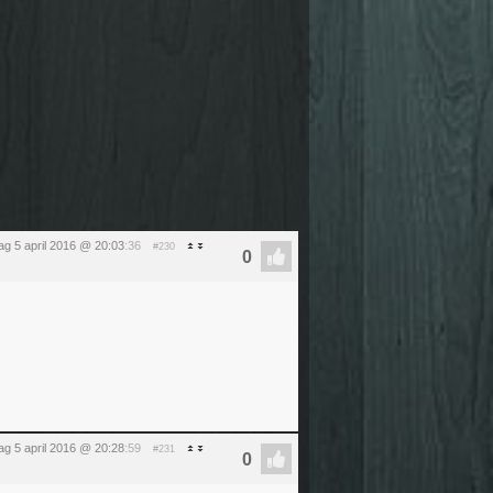
ag 5 april 2016 @ 20:03
:36
#230
ag 5 april 2016 @ 20:28
:59
#231