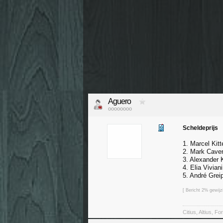
Aguero
oooooooo
Scheldeprijs
1. Marcel Kitt
2. Mark Cave
3. Alexander K
4. Elia Viviani
5. André Grei
[ Bericht 2% gewij
Citius, Altius, For