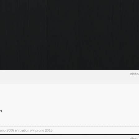
dinsd
h
rono 2006 en biatlon wk prono 2016
dinsd