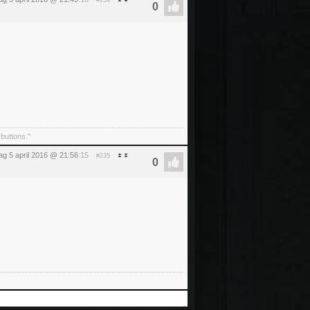
#234
 buttons."
ag 5 april 2016 @ 21:56
:15
#235