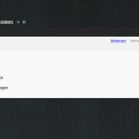
ssiekers
Moderator
dinsd
sh
egen