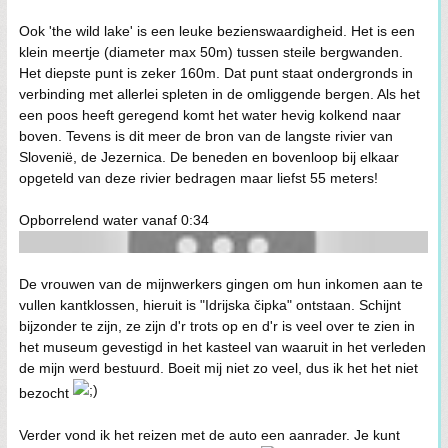
Ook 'the wild lake' is een leuke bezienswaardigheid. Het is een
klein meertje (diameter max 50m) tussen steile bergwanden.
Het diepste punt is zeker 160m. Dat punt staat ondergronds in
verbinding met allerlei spleten in de omliggende bergen. Als het
een poos heeft geregend komt het water hevig kolkend naar
boven. Tevens is dit meer de bron van de langste rivier van
Slovenië, de Jezernica. De beneden en bovenloop bij elkaar
opgeteld van deze rivier bedragen maar liefst 55 meters!
Opborrelend water vanaf 0:34
De vrouwen van de mijnwerkers gingen om hun inkomen aan te
vullen kantklossen, hieruit is "Idrijska čipka" ontstaan. Schijnt
bijzonder te zijn, ze zijn d'r trots op en d'r is veel over te zien in
het museum gevestigd in het kasteel van waaruit in het verleden
de mijn werd bestuurd. Boeit mij niet zo veel, dus ik het het niet
bezocht
Verder vond ik het reizen met de auto een aanrader. Je kunt