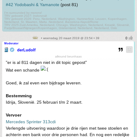
#42 Yodobashi & Yamanote
(post 81)
I'm surrounded by morons!
TRV
geboekt 2027
:
Indonesië
TRV
geboekt 2026
: Peru, Nederland, Washington, Hammerfest, Leuven, Kopenhagen,
Nederland, St. Maarten,
Malta, Nederland, Barcelona-Napoli/Rome
TRV 2025:Zuid-Amerika, Nederland, Chicago, Washington, Nederland, Kroatië, Slovenië,
Parijs/Brussel/Nijmegen/Kopenhagen, Griekenland, Nederland, Nederland, Oslo
• woensdag 20 maart 2019 @ 23:54 • 39
Moderator
derLudolf
allround beunhaas
"er is al 811 dagen niet in dit topic gepost"
Wat een schande
Goed, ik zal even een bijdrage leveren.
Bestemming
Idrija, Slovenië. 25 februari t/m 2 maart.
Vervoer
Mercedes Sprinter 313cdi
Verlengde uitvoering waardoor je drie rijen met twee stoelen en
achterin een bank voor drie personen had. En nog een redelijke