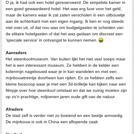
O ja, ik had ook een hotel gereserveerd. De simpelste kamer in
een goed gewaardeerd hotel. Het was erg luxe voor het geld,
maar de kamers waar ik zat zaten verscholen in een uitbouwtje
aan de achterkant met een eigen ingang. Ik ben er nog steeds
niet over uit, of dat nou was om budgetgasten te scheiden van
de elitaire hotelgasten of dat het was gedaan om discreet een
'speciale service' in ontvangst te kunnen nemen.
Aanraders
Het steenkoolmuseum. Van buiten lijkt het niet veel soeps maar
het is een interessant museum. Ze hebben in de kelder een
kolenmijn nagebouwd waar je in kan wandelen en met een
mijnbouwtreintje doorheen kan rijden. En ze hebben zelfs een
kleine bioscoop waar je met een 3d-brilletje kan kijken naar een
filmpje over hoe steenkool ontstaat en dat we zuinig moeten zijn
op zo'n prachtige, miljoenen jaren oude gift van de natuur.
Afraders
De stad zelf is verder niet zo boeiend en een beetje armoedig.
De mijnbouw is ook in China een aflopende zaak.