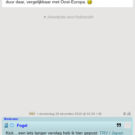
duur daar, vergelijkbaar met Oost-Europa.
▼ Advertentie door Refinery89
• donderdag 29 december 2016 @ 01:26 • 38
Moderator
Fogel
Kick... een iets langer verslag heb ik hier gepost:
TRV / Japan