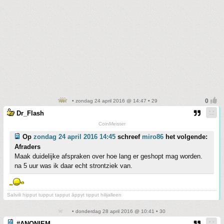
• zondag 24 april 2016 @ 14:47 • 29
Dr_Flash
CoinMeister
Op
zondag 24 april 2016 14:45
schreef
miro86
het volgende:
Afraders
Maak duidelijke afspraken over hoe lang er geshopt mag worden.
na 5 uur was ik daar echt strontziek van.
Salivili hipput tupput tapput äppyt tipput hilijalleen
• donderdag 28 april 2016 @ 10:41 • 30
#ANONIEM