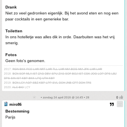
Drank
Niet zo veel gedronken eigenlijk. Bij het avond eten en nog een
paar cocktails in een generieke bar.
Toiletten
In ons hotelletje was alles dik in orde. Daarbuiten was het vrij
smerig.
Fotos
Geen foto's genomen.
2017:
RGN BKK FCO LHR NRT LHR TLL LHR MIA BOG MIA JFK LHR LHR
2018:
BCN SOF MLA IST ZAG DBV SPU ZAG SOF BOJ IST CGK JOG LOP DPS LBJ
DPS SIN IST KBP BKK LPQ UTH KBP
2019:
BCN LCY AGP SBZ KBP LPP SVL DOH JNB CPT DOH TFS
2020:
ALC BIO
LCY
• zondag 24 april 2016 @ 14:45 • 28
miro86
Bestemming
Parijs