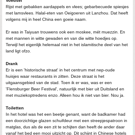
Voedsel
Rijst met gebakken aardappels en vlees; gebarbecuede spiesjes
met lamsvlees. Halal-eten van Oeigoeren uit Lanzhou. Dat heeft
volgens mij in heel China een goeie naam.
Er was in Taiyuan trouwens ook een moskee, mét muezzin. En
met mannen in witte gewaden en van die witte hoedjes op.
Terwijl het eigenlijk helemaal niet in het islamitische deel van het
land ligt ofzo.
Drank
Er is een 'historische straat' in het centrum met nep-oude
huisjes waar restaurants in zitten. Deze straat is het
uitgaansgebied van de stad. Toen ik er was, was er een
'Flensburger Beer Festival', natuurlijk met bier uit Duitsland en
met muziekoptredens enzo. Alleen hou ik niet van bier. Nou ja.
Toiletten
In het hotel was het een beetje genant, want de badkamer had
een doorzichtige glazen schuifdeur met een streepjespatroon in
matglas, dus als de een zit te schijten dan heeft de ander daar
vanaf het bed een mooi uitzicht op. Dit schijnt in Chinese hotels