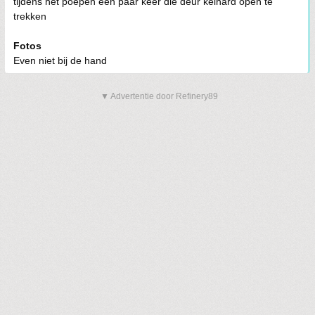
tijdens het poepen een paar keer die deur keihard open te
trekken
Fotos
Even niet bij de hand
▼ Advertentie door Refinery89