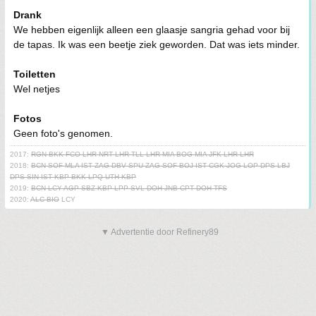
Drank
We hebben eigenlijk alleen een glaasje sangria gehad voor bij
de tapas. Ik was een beetje ziek geworden. Dat was iets minder.
Toiletten
Wel netjes
Fotos
Geen foto's genomen.
2017:
RGN BKK FCO LHR NRT LHR TLL LHR MIA BOG MIA JFK LHR LHR
2018:
BCN SOF MLA IST ZAG DBV SPU ZAG SOF BOJ IST CGK JOG LOP DPS LBJ
DPS SIN IST KBP BKK LPQ UTH KBP
2019:
BCN LCY AGP SBZ KBP LPP SVL DOH JNB CPT DOH TFS
2020:
ALC BIO
LCY
▼ Advertentie door Refinery89