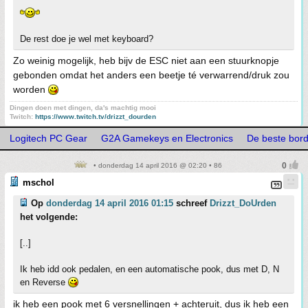
De rest doe je wel met keyboard?
Zo weinig mogelijk, heb bijv de ESC niet aan een stuurknopje
gebonden omdat het anders een beetje té verwarrend/druk zou
worden
Dingen doen met dingen, da's machtig mooi
Twitch:
https://www.twitch.tv/drizzt_dourden
Logitech PC Gear
G2A Gamekeys en Electronics
De beste bord
• donderdag 14 april 2016 @ 02:20 • 86
mschol
Op
donderdag 14 april 2016 01:15
schreef
Drizzt_DoUrden
het volgende:
[..]
Ik heb idd ook pedalen, en een automatische pook, dus met D, N
en Reverse
ik heb een pook met 6 versnellingen + achteruit, dus ik heb een