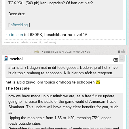
TGX XXL (540 pk) kan upgraden? Of kan dat niet?
Deze dus:
[
afbeelding
]
zo te zien
tot 680PK, beschikbaar na level 16
mentions en alerts staan uit, pm/dm mij
• zondag 26 juni 2016 @ 09:06 • 97
mschol
» Er is al 71 dagen niet in dit topic gepost. Bedenk je of het zinvol
is dit topic omhoog te schoppen. Klik hier om tóch te reageren.
het is altijd zinvol om topics omhoog te schoppen
The Rescale
now we have made up our mind: we are, as a free future update,
going to increase the scale of the game world of American Truck
Simulator. This update will have many clear benefits for you, such
as:
Upping the map scale from 1:35 to 1:20, meaning 75% longer
roads outside cities
Retouching the the existing system of roads and intersections and