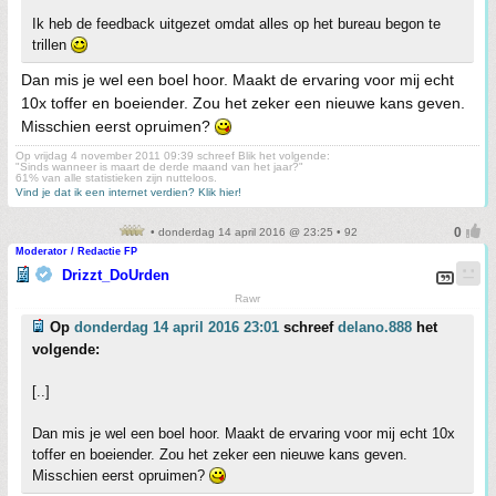
Ik heb de feedback uitgezet omdat alles op het bureau begon te
trillen
Dan mis je wel een boel hoor. Maakt de ervaring voor mij echt
10x toffer en boeiender. Zou het zeker een nieuwe kans geven.
Misschien eerst opruimen?
Op vrijdag 4 november 2011 09:39 schreef Blik het volgende:
"Sinds wanneer is maart de derde maand van het jaar?"
61% van alle statistieken zijn nutteloos.
Vind je dat ik een internet verdien? Klik hier!
• donderdag 14 april 2016 @ 23:25 • 92
Moderator / Redactie FP
Drizzt_DoUrden
Rawr
Op
donderdag 14 april 2016 23:01
schreef
delano.888
het
volgende:
[..]
Dan mis je wel een boel hoor. Maakt de ervaring voor mij echt 10x
toffer en boeiender. Zou het zeker een nieuwe kans geven.
Misschien eerst opruimen?