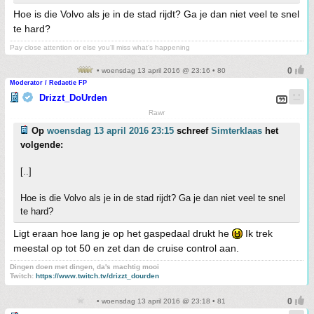
Hoe is die Volvo als je in de stad rijdt? Ga je dan niet veel te snel
te hard?
Pay close attention or else you'll miss what's happening
• woensdag 13 april 2016 @ 23:16 • 80
Moderator / Redactie FP
Drizzt_DoUrden
Rawr
Op
woensdag 13 april 2016 23:15
schreef
Simterklaas
het
volgende:
[..]
Hoe is die Volvo als je in de stad rijdt? Ga je dan niet veel te snel
te hard?
Ligt eraan hoe lang je op het gaspedaal drukt he
Ik trek
meestal op tot 50 en zet dan de cruise control aan.
Dingen doen met dingen, da's machtig mooi
Twitch:
https://www.twitch.tv/drizzt_dourden
• woensdag 13 april 2016 @ 23:18 • 81