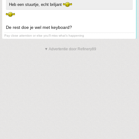
Heb een stuurtje, echt briljant
De rest doe je wel met keyboard?
Pay close attention or else you'll miss what's happening
▼ Advertentie door Refinery89