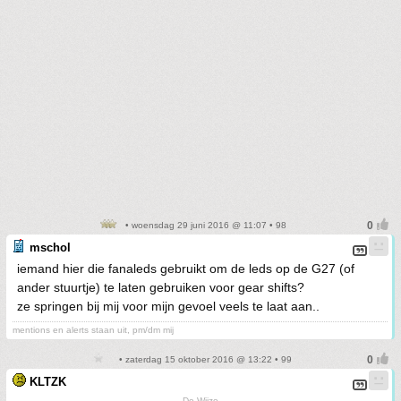
• woensdag 29 juni 2016 @ 11:07 • 98
mschol
iemand hier die fanaleds gebruikt om de leds op de G27 (of
ander stuurtje) te laten gebruiken voor gear shifts?
ze springen bij mij voor mijn gevoel veels te laat aan..
mentions en alerts staan uit, pm/dm mij
• zaterdag 15 oktober 2016 @ 13:22 • 99
KLTZK
De Wijze