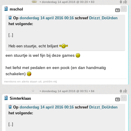
• donderdag 14 april 2016 @ 00:20 • 83
mschol
Op
donderdag 14 april 2016 00:16
schreef
Drizzt_DoUrden
het volgende:
[..]
Heb een stuurtje, echt briljant
een stuurtje is wel fijn bij deze games
het liefst met pedalen en een pook (en dan handmatig
schakelen)
mentions en alerts staan uit, pm/dm mij
• donderdag 14 april 2016 @ 00:51 • 84
Simterklaas
Op
donderdag 14 april 2016 00:16
schreef
Drizzt_DoUrden
het volgende:
[..]