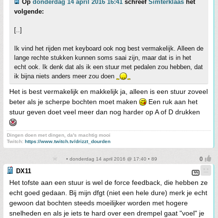
Op
donderdag 14 april 2016 16:41
schreef
Simterklaas
het
volgende:
[..]
Ik vind het rijden met keyboard ook nog best vermakelijk. Alleen de
lange rechte stukken kunnen soms saai zijn, maar dat is in het
echt ook. Ik denk dat als ik een stuur met pedalen zou hebben, dat
ik bijna niets anders meer zou doen
Het is best vermakelijk en makkelijk ja, alleen is een stuur zoveel
beter als je scherpe bochten moet maken
Een ruk aan het
stuur geven doet veel meer dan nog harder op A of D drukken
Dingen doen met dingen, da's machtig mooi
Twitch:
https://www.twitch.tv/drizzt_dourden
• donderdag 14 april 2016 @ 17:40 • 89
DX11
Het tofste aan een stuur is wel de force feedback, die hebben ze
echt goed gedaan. Bij mijn dfgt (niet een hele dure) merk je echt
gewoon dat bochten steeds moeilijker worden met hogere
snelheden en als je iets te hard over een drempel gaat "voel" je