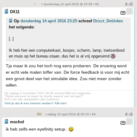
• donderdag 14 april 2016 @ 23:39 • 93
DX11
Op
donderdag 14 april 2016 23:25
schreef
Drizzt_DoUrden
het volgende:
[..]
Ik heb hier een computerkast, boxjes, scherm, lamp, toetsenbord
en muis op het bureau staan, dus het is al vrij opgeruimd
Tja maar ik zou het toch nog eens proberen. De ervaring word
er echt vele malen toffer van. De force feedback is voor mij echt
een groot deel van het simulatie idee. Zou niet meer zonder
willen.
Op vrijdag 4 november 2011 09:39 schreef Blik het volgende:
"Sinds wanneer is maart de derde maand van het jaar?"
61% van alle statistieken zijn nutteloos.
Vind je dat ik een internet verdien? Klik hier!
• vrijdag 15 april 2016 @ 00:15 • 94
mschol
ik heb zelfs een eyefinity setup..