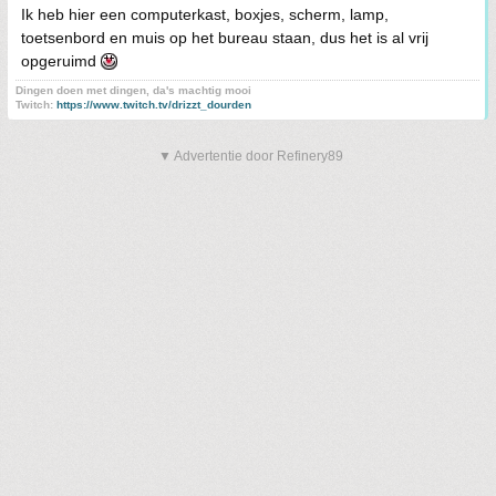
Ik heb hier een computerkast, boxjes, scherm, lamp,
toetsenbord en muis op het bureau staan, dus het is al vrij
opgeruimd
Dingen doen met dingen, da's machtig mooi
Twitch:
https://www.twitch.tv/drizzt_dourden
▼ Advertentie door Refinery89