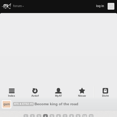
forum
log in
Index
Actief
MyAT
Nieuw
Dicht
Become king of the road
gam
ATS & ETS2 #5
1
2
3
4
5
6
7
8
9
10
11