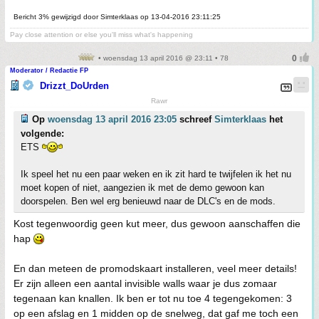
Bericht 3% gewijzigd door Simterklaas op 13-04-2016 23:11:25
Pay close attention or else you'll miss what's happening
• woensdag 13 april 2016 @ 23:11 • 78
Moderator / Redactie FP
Drizzt_DoUrden
Rawr
Op
woensdag 13 april 2016 23:05
schreef
Simterklaas
het
volgende:
ETS
Ik speel het nu een paar weken en ik zit hard te twijfelen ik het nu
moet kopen of niet, aangezien ik met de demo gewoon kan
doorspelen. Ben wel erg benieuwd naar de DLC's en de mods.
Kost tegenwoordig geen kut meer, dus gewoon aanschaffen die
hap
En dan meteen de promodskaart installeren, veel meer details!
Er zijn alleen een aantal invisible walls waar je dus zomaar
tegenaan kan knallen. Ik ben er tot nu toe 4 tegengekomen: 3
op een afslag en 1 midden op de snelweg, dat gaf me toch een