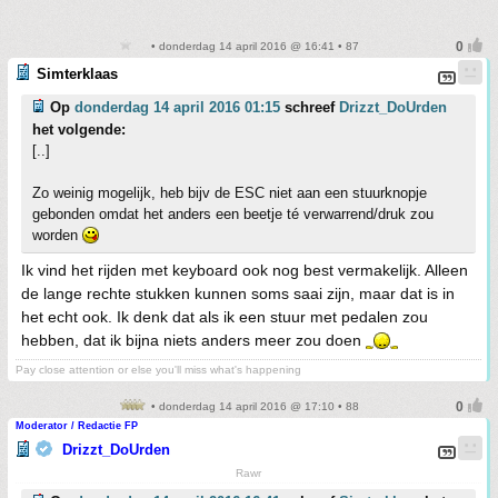
• donderdag 14 april 2016 @ 16:41 • 87
Simterklaas
Op
donderdag 14 april 2016 01:15
schreef
Drizzt_DoUrden
het volgende:
[..]
Zo weinig mogelijk, heb bijv de ESC niet aan een stuurknopje
gebonden omdat het anders een beetje té verwarrend/druk zou
worden
Ik vind het rijden met keyboard ook nog best vermakelijk. Alleen
de lange rechte stukken kunnen soms saai zijn, maar dat is in
het echt ook. Ik denk dat als ik een stuur met pedalen zou
hebben, dat ik bijna niets anders meer zou doen
Pay close attention or else you'll miss what's happening
• donderdag 14 april 2016 @ 17:10 • 88
Moderator / Redactie FP
Drizzt_DoUrden
Rawr