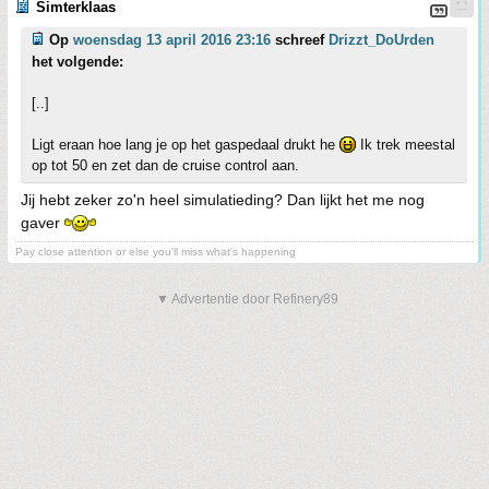
Simterklaas
Op
woensdag 13 april 2016 23:16
schreef
Drizzt_DoUrden
het volgende:
[..]
Ligt eraan hoe lang je op het gaspedaal drukt he
Ik trek meestal
op tot 50 en zet dan de cruise control aan.
Jij hebt zeker zo'n heel simulatieding? Dan lijkt het me nog
gaver
Pay close attention or else you'll miss what's happening
▼ Advertentie door Refinery89