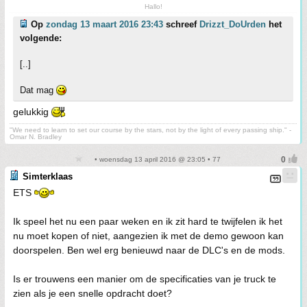
Hallo!
Op
zondag 13 maart 2016 23:43
schreef
Drizzt_DoUrden
het
volgende:
[..]
Dat mag
gelukkig
"We need to learn to set our course by the stars, not by the light of every passing ship." -
Omar N. Bradley
• woensdag 13 april 2016 @ 23:05 • 77
Simterklaas
ETS
Ik speel het nu een paar weken en ik zit hard te twijfelen ik het
nu moet kopen of niet, aangezien ik met de demo gewoon kan
doorspelen. Ben wel erg benieuwd naar de DLC's en de mods.
Is er trouwens een manier om de specificaties van je truck te
zien als je een snelle opdracht doet?