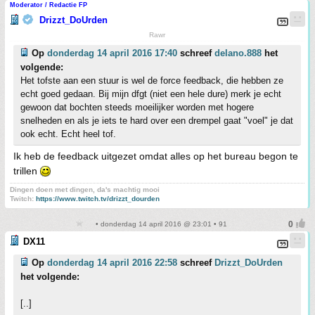
Moderator / Redactie FP
Drizzt_DoUrden
Rawr
Op
donderdag 14 april 2016 17:40
schreef
delano.888
het
volgende:
Het tofste aan een stuur is wel de force feedback, die hebben ze
echt goed gedaan. Bij mijn dfgt (niet een hele dure) merk je echt
gewoon dat bochten steeds moeilijker worden met hogere
snelheden en als je iets te hard over een drempel gaat "voel" je dat
ook echt. Echt heel tof.
Ik heb de feedback uitgezet omdat alles op het bureau begon te
trillen
Dingen doen met dingen, da's machtig mooi
Twitch:
https://www.twitch.tv/drizzt_dourden
• donderdag 14 april 2016 @ 23:01 • 91
DX11
Op
donderdag 14 april 2016 22:58
schreef
Drizzt_DoUrden
het volgende:
[..]