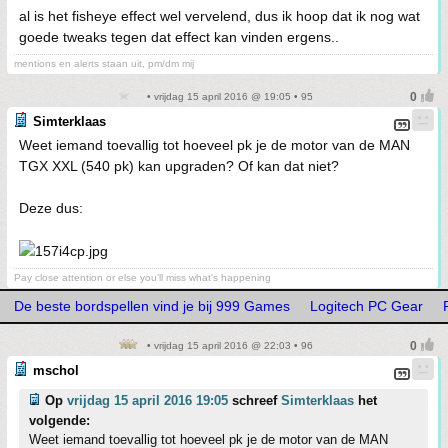
al is het fisheye effect wel vervelend, dus ik hoop dat ik nog wat
goede tweaks tegen dat effect kan vinden ergens..
mentions en alerts staan uit, pm/dm mij
• vrijdag 15 april 2016 @ 19:05 • 95
Simterklaas
Weet iemand toevallig tot hoeveel pk je de motor van de MAN
TGX XXL (540 pk) kan upgraden? Of kan dat niet?
Deze dus:
Pay close attention or else you'll miss what's happening
De beste bordspellen vind je bij 999 Games
Logitech PC Gear
• vrijdag 15 april 2016 @ 22:03 • 96
mschol
Op
vrijdag 15 april 2016 19:05
schreef
Simterklaas
het
volgende:
Weet iemand toevallig tot hoeveel pk je de motor van de MAN