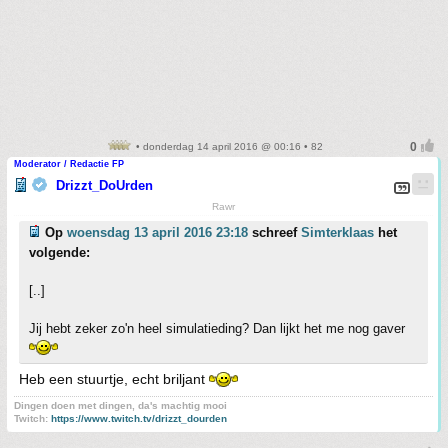
• donderdag 14 april 2016 @ 00:16 • 82
Moderator / Redactie FP
Drizzt_DoUrden
Rawr
Op
woensdag 13 april 2016 23:18
schreef
Simterklaas
het
volgende:
[..]
Jij hebt zeker zo'n heel simulatieding? Dan lijkt het me nog gaver
Heb een stuurtje, echt briljant
Dingen doen met dingen, da's machtig mooi
Twitch:
https://www.twitch.tv/drizzt_dourden