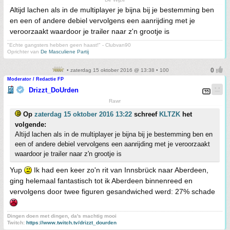
Altijd lachen als in de multiplayer je bijna bij je bestemming ben
en een of andere debiel vervolgens een aanrijding met je
veroorzaakt waardoor je trailer naar z'n grootje is
"Echte gangsters hebben geen haast!" - Clubvan90
Oprichter van
De Masculiene Partij
• zaterdag 15 oktober 2016 @ 13:38 • 100
Moderator / Redactie FP
Drizzt_DoUrden
Rawr
Op
zaterdag 15 oktober 2016 13:22
schreef
KLTZK
het
volgende:
Altijd lachen als in de multiplayer je bijna bij je bestemming ben en
een of andere debiel vervolgens een aanrijding met je veroorzaakt
waardoor je trailer naar z'n grootje is
Yup
Ik had een keer zo'n rit van Innsbrück naar Aberdeen,
ging helemaal fantastisch tot ik Aberdeen binnenreed en
vervolgens door twee figuren gesandwiched werd: 27% schade
Dingen doen met dingen, da's machtig mooi
Twitch:
https://www.twitch.tv/drizzt_dourden