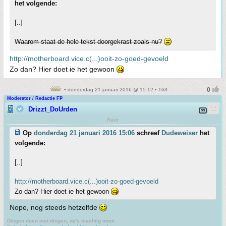
het volgende:
[..]
Waarom staat de hele tekst doorgekrast zoals nu?
http://motherboard.vice.c(...)ooit-zo-goed-gevoeld
Zo dan? Hier doet ie het gewoon
• donderdag 21 januari 2016 @ 15:12 • 163
Moderator / Redactie FP
Drizzt_DoUrden
Rawr
Op
donderdag 21 januari 2016 15:06
schreef
Dudeweiser
het
volgende:
[..]
http://motherboard.vice.c(...)ooit-zo-goed-gevoeld
Zo dan? Hier doet ie het gewoon
Nope, nog steeds hetzelfde
Dingen doen met dingen, da's machtig mooi