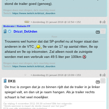
stond de trailer goed (genoeg).
Dingen doen met dingen, da's machtig mooi
Twitch:
https://www.twitch.tv/drizzt_dourden
• donderdag 21 januari 2016 @ 12:54 • 152
Moderator / Redactie FP
Drizzt_DoUrden
Rawr
Trouwens wel humor dat dat SP-profiel nu al hoger staat dan
anderen in de VTC
9e van de 17 op aantal ritten, 8e op
afstand en 9e op inkomsten. Zal alleen nooit de zuinigste
worden met een verbruik van 49.5 liter per 100km
Dingen doen met dingen, da's machtig mooi
Twitch:
https://www.twitch.tv/drizzt_dourden
• donderdag 21 januari 2016 @ 13:09 • 153
DX11
De truc is zorgen dat je zo binnen rijdt dat de trailer in je linker
spiegel valt, en dan uit je raam hangen. Als je trailer rechts
schaart is het veel moeilijker.
Op vrijdag 4 november 2011 09:39 schreef Blik het volgende:
"Sinds wanneer is maart de derde maand van het jaar?"
61% van alle statistieken zijn nutteloos.