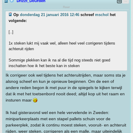
Drizzt_DoUrden
Rawr
Op
donderdag 21 januari 2016 12:46
schreef
mschol
het
volgende:
[..]
1x steken lukt mij vaak wel, alleen heel veel corrigeren tijdens
achteruit rijden
Sommige plekken kan ik na al die tijd nog steeds niet goed
inschatten hoe ik het beste kan in steken
Ik corrigeer ook wel tijdens het achteruitrijden, maar soms sta je
alsnog scheef en kun je opnieuw beginnen. Om de een of
andere reden begon ik met puur in de spiegels te kijken terwijl
dat ik met het toetsenbord nooit deed; altijd kop uit het raam en
insturen maar
Ik had gisteravond wel een hele vervelende in Zweden:
miniparkeerplaats met een stapel pallets schuin voor de
parkeerplek, zodat ik continu moest steken, vooruit- en achteruit
rijden, weer steken, corrigeren als een malle, maar uiteindelijk