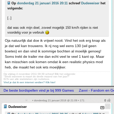
Op
donderdag 21 januari 2016 20:11
schreef
Dudeweiser
het
volgende:
[..]
dat was ook mijn doel, zoveel mogelijk 150 km/h rijden is niet
voordelig voor je verbruik
Oja natuurlijk dat doe ik vrijwel nooit. Vind het ook erg knap als
je dat wel kan trouwens. Ik rij nog wel eens 130 (wil geen
boetes) en dan vind ik sommige bochten al moeilijk genoeg!
Soms trekt de trailer me dan echt veel te veel 1 kant op. Maar
kan misschien ook komen omdat ik een realistic physics mod
heb, die maakt het ook iets moeijlijker.
Op vrijdag 4 november 2011 09:39 schreef Blik het volgende:
"Sinds wanneer is maart de derde maand van het jaar?"
61% van alle statistieken zijn nutteloos.
Vind je dat ik een internet verdien? Klik hier!
De beste bordspellen vind je bij 999 Games
Zavvi - Fandom en G
• donderdag 21 januari 2016 @ 21:09 • 171
Dudeweiser