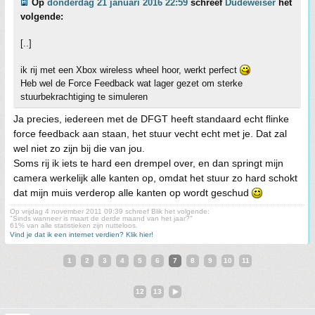
Op
donderdag 21 januari 2016 22:59
schreef
Dudeweiser
het
volgende:
[..]
ik rij met een Xbox wireless wheel hoor, werkt perfect
Heb wel de Force Feedback wat lager gezet om sterke
stuurbekrachtiging te simuleren
Ja precies, iedereen met de DFGT heeft standaard echt flinke
force feedback aan staan, het stuur vecht echt met je. Dat zal
wel niet zo zijn bij die van jou.
Soms rij ik iets te hard een drempel over, en dan springt mijn
camera werkelijk alle kanten op, omdat het stuur zo hard schokt
dat mijn muis verderop alle kanten op wordt geschud
Op vrijdag 4 november 2011 09:39 schreef Blik het volgende:
"Sinds wanneer is maart de derde maand van het jaar?"
61% van alle statistieken zijn nutteloos.
Vind je dat ik een internet verdien? Klik hier!
1
2
3
4
5
6
7
8
9
10
11
12
13