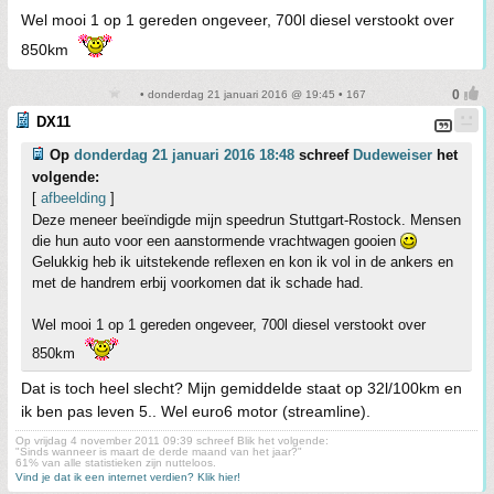
Wel mooi 1 op 1 gereden ongeveer, 700l diesel verstookt over
850km
• donderdag 21 januari 2016 @ 19:45 • 167
DX11
Op
donderdag 21 januari 2016 18:48
schreef
Dudeweiser
het
volgende:
[
afbeelding
]
Deze meneer beeïndigde mijn speedrun Stuttgart-Rostock. Mensen
die hun auto voor een aanstormende vrachtwagen gooien
Gelukkig heb ik uitstekende reflexen en kon ik vol in de ankers en
met de handrem erbij voorkomen dat ik schade had.
Wel mooi 1 op 1 gereden ongeveer, 700l diesel verstookt over
850km
Dat is toch heel slecht? Mijn gemiddelde staat op 32l/100km en
ik ben pas leven 5.. Wel euro6 motor (streamline).
Op vrijdag 4 november 2011 09:39 schreef Blik het volgende:
"Sinds wanneer is maart de derde maand van het jaar?"
61% van alle statistieken zijn nutteloos.
Vind je dat ik een internet verdien? Klik hier!