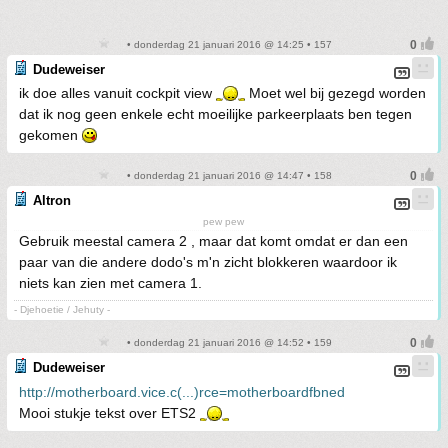
• donderdag 21 januari 2016 @ 14:25 • 157
Dudeweiser
ik doe alles vanuit cockpit view
Moet wel bij gezegd worden
dat ik nog geen enkele echt moeilijke parkeerplaats ben tegen
gekomen
• donderdag 21 januari 2016 @ 14:47 • 158
Altron
pew pew
Gebruik meestal camera 2 , maar dat komt omdat er dan een
paar van die andere dodo's m'n zicht blokkeren waardoor ik
niets kan zien met camera 1.
- Djehoetie / Jehuty -
• donderdag 21 januari 2016 @ 14:52 • 159
Dudeweiser
http://motherboard.vice.c(...)rce=motherboardfbned
Mooi stukje tekst over ETS2