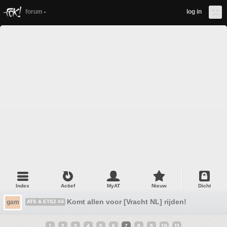
forum
log in
Index
Actief
MyAT
Nieuw
Dicht
Komt allen voor [Vracht NL] rijden!
gam
ATS & ETS2 #4
1
2
3
4
5
6
7
8
9
10
11