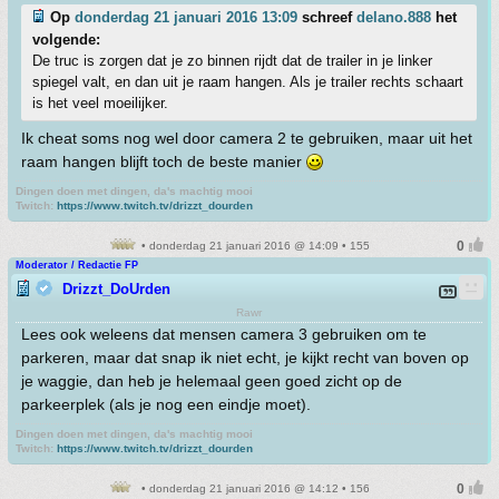
Op
donderdag 21 januari 2016 13:09
schreef
delano.888
het
volgende:
De truc is zorgen dat je zo binnen rijdt dat de trailer in je linker
spiegel valt, en dan uit je raam hangen. Als je trailer rechts schaart
is het veel moeilijker.
Ik cheat soms nog wel door camera 2 te gebruiken, maar uit het
raam hangen blijft toch de beste manier
Dingen doen met dingen, da's machtig mooi
Twitch:
https://www.twitch.tv/drizzt_dourden
• donderdag 21 januari 2016 @ 14:09 • 155
Moderator / Redactie FP
Drizzt_DoUrden
Rawr
Lees ook weleens dat mensen camera 3 gebruiken om te
parkeren, maar dat snap ik niet echt, je kijkt recht van boven op
je waggie, dan heb je helemaal geen goed zicht op de
parkeerplek (als je nog een eindje moet).
Dingen doen met dingen, da's machtig mooi
Twitch:
https://www.twitch.tv/drizzt_dourden
• donderdag 21 januari 2016 @ 14:12 • 156