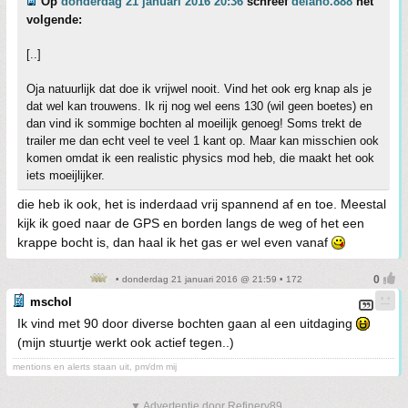
Op
donderdag 21 januari 2016 20:36
schreef
delano.888
het
volgende:
[..]
Oja natuurlijk dat doe ik vrijwel nooit. Vind het ook erg knap als je
dat wel kan trouwens. Ik rij nog wel eens 130 (wil geen boetes) en
dan vind ik sommige bochten al moeilijk genoeg! Soms trekt de
trailer me dan echt veel te veel 1 kant op. Maar kan misschien ook
komen omdat ik een realistic physics mod heb, die maakt het ook
iets moeijlijker.
die heb ik ook, het is inderdaad vrij spannend af en toe. Meestal
kijk ik goed naar de GPS en borden langs de weg of het een
krappe bocht is, dan haal ik het gas er wel even vanaf
• donderdag 21 januari 2016 @ 21:59 • 172
mschol
Ik vind met 90 door diverse bochten gaan al een uitdaging
(mijn stuurtje werkt ook actief tegen..)
mentions en alerts staan uit, pm/dm mij
▼ Advertentie door Refinery89