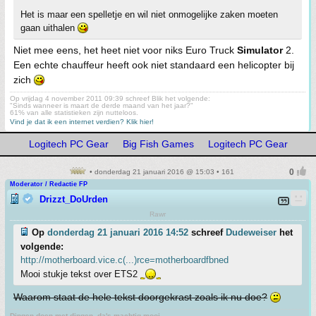
Het is maar een spelletje en wil niet onmogelijke zaken moeten
gaan uithalen
Niet mee eens, het heet niet voor niks Euro Truck
Simulator
2.
Een echte chauffeur heeft ook niet standaard een helicopter bij
zich
Op vrijdag 4 november 2011 09:39 schreef Blik het volgende:
"Sinds wanneer is maart de derde maand van het jaar?"
61% van alle statistieken zijn nutteloos.
Vind je dat ik een internet verdien? Klik hier!
Logitech PC Gear
Big Fish Games
Logitech PC Gear
• donderdag 21 januari 2016 @ 15:03 • 161
Moderator / Redactie FP
Drizzt_DoUrden
Rawr
Op
donderdag 21 januari 2016 14:52
schreef
Dudeweiser
het
volgende:
http://motherboard.vice.c(...)rce=motherboardfbned
Mooi stukje tekst over ETS2
Waarom staat de hele tekst doorgekrast zoals ik nu doe?
Dingen doen met dingen, da's machtig mooi