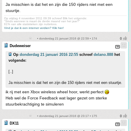
Ja misschien is dat het en zijn die 150 rijders niet met een
stuurtje.
Op vrijdag 4 november 2011 09:39 schreef Blik het volgende:
"Sinds wanneer is maart de derde maand van het jaar?"
61% van alle statistieken zijn nutteloos.
Vind je dat ik een internet verdien? Klik hier!
• donderdag 21 januari 2016 @ 22:59 • 174
Dudeweiser
Op
donderdag 21 januari 2016 22:55
schreef
delano.888
het
volgende:
[..]
Ja misschien is dat het en zijn die 150 rijders niet met een stuurtje.
ik rij met een Xbox wireless wheel hoor, werkt perfect
Heb wel de Force Feedback wat lager gezet om sterke
stuurbekrachtiging te simuleren
• donderdag 21 januari 2016 @ 23:17 • 175
DX11