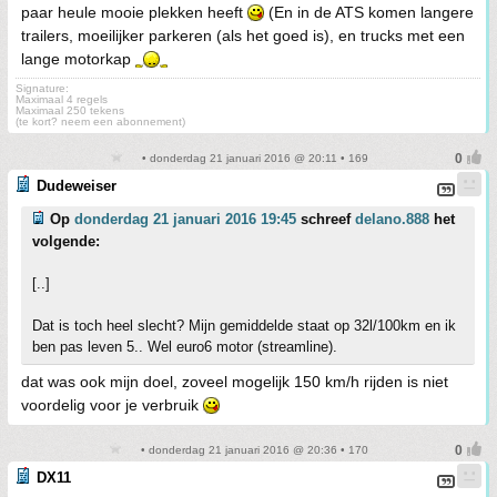
paar heule mooie plekken heeft
(En in de ATS komen langere
trailers, moeilijker parkeren (als het goed is), en trucks met een
lange motorkap
Signature:
Maximaal 4 regels
Maximaal 250 tekens
(te kort? neem een abonnement)
• donderdag 21 januari 2016 @ 20:11 • 169
Dudeweiser
Op
donderdag 21 januari 2016 19:45
schreef
delano.888
het
volgende:
[..]
Dat is toch heel slecht? Mijn gemiddelde staat op 32l/100km en ik
ben pas leven 5.. Wel euro6 motor (streamline).
dat was ook mijn doel, zoveel mogelijk 150 km/h rijden is niet
voordelig voor je verbruik
• donderdag 21 januari 2016 @ 20:36 • 170
DX11