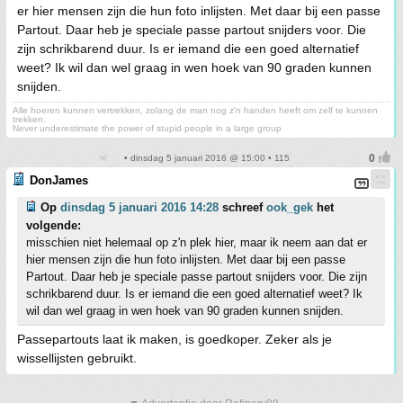
er hier mensen zijn die hun foto inlijsten. Met daar bij een passe
Partout. Daar heb je speciale passe partout snijders voor. Die
zijn schrikbarend duur. Is er iemand die een goed alternatief
weet? Ik wil dan wel graag in wen hoek van 90 graden kunnen
snijden.
Alle hoeren kunnen vertrekken, zolang de man nog z'n handen heeft om zelf te kunnen
trekken.
Never underestimate the power of stupid people in a large group
• dinsdag 5 januari 2016 @ 15:00 • 115
DonJames
Op
dinsdag 5 januari 2016 14:28
schreef
ook_gek
het
volgende:
misschien niet helemaal op z'n plek hier, maar ik neem aan dat er
hier mensen zijn die hun foto inlijsten. Met daar bij een passe
Partout. Daar heb je speciale passe partout snijders voor. Die zijn
schrikbarend duur. Is er iemand die een goed alternatief weet? Ik
wil dan wel graag in wen hoek van 90 graden kunnen snijden.
Passepartouts laat ik maken, is goedkoper. Zeker als je
wissellijsten gebruikt.