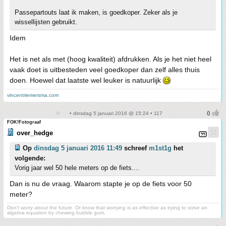
Passepartouts laat ik maken, is goedkoper. Zeker als je
wissellijsten gebruikt.
Idem
Het is net als met (hoog kwaliteit) afdrukken. Als je het niet heel
vaak doet is uitbesteden veel goedkoper dan zelf alles thuis
doen. Hoewel dat laatste wel leuker is natuurlijk
vincentriemersma.com
• dinsdag 5 januari 2016 @ 15:24 • 117
FOK!Fotograaf
over_hedge
Op
dinsdag 5 januari 2016 11:49
schreef
m1st1g
het
volgende:
Vorig jaar wel 50 hele meters op de fiets....
Dan is nu de vraag. Waarom stapte je op de fiets voor 50
meter?
Don't worry about the future. Or know that worrying is as effective as trying to solve an
algebra equation by chewing bubble gum.