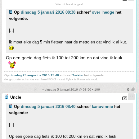
Wie dit leest is gek!
Op
dinsdag 5 januari 2016 08:38
schreef
over_hedge
het
volgende:
[..]
ik moet elke dag 5 min fietsen naar de metro en dat vind ik al kut.
Op een goeie dag fiets ik 100 tot 200 km en dat vind ik leuk
Op
dinsdag 25 augustus 2015 15:48
schreef
Toekito
het volgende:
de grootste schande van heel FOK! naast Fylax is Kano als mod.
• dinsdag 5 januari 2016 @ 08:50 • 106
Uncle
Op
dinsdag 5 januari 2016 08:40
schreef
kanovinnie
het
volgende:
[..]
Op een goeie dag fiets ik 100 tot 200 km en dat vind ik leuk