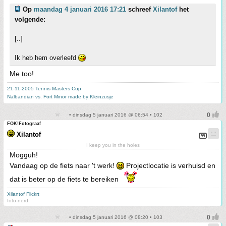
Op
maandag 4 januari 2016 17:21
schreef
Xilantof
het
volgende:
[..]
Ik heb hem overleefd
Me too!
21-11-2005 Tennis Masters Cup
Nalbandian vs. Fort Minor made by Kleinzusje
• dinsdag 5 januari 2016 @ 06:54 • 102
FOK!Fotograaf
Xilantof
I keep you in the holes
Mogguh!
Vandaag op de fiets naar 't werk!
Projectlocatie is verhuisd en
dat is beter op de fiets te bereiken
Xilantof Flickrt
foto-nerd
• dinsdag 5 januari 2016 @ 08:20 • 103