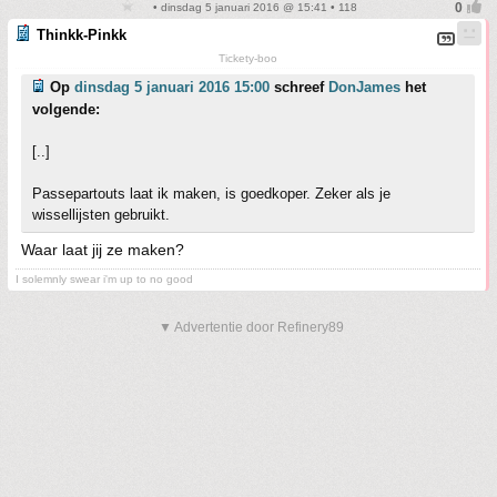
• dinsdag 5 januari 2016 @ 15:41 • 118
Thinkk-Pinkk
Tickety-boo
Op
dinsdag 5 januari 2016 15:00
schreef
DonJames
het
volgende:
[..]
Passepartouts laat ik maken, is goedkoper. Zeker als je
wissellijsten gebruikt.
Waar laat jij ze maken?
I solemnly swear i'm up to no good
▼ Advertentie door Refinery89