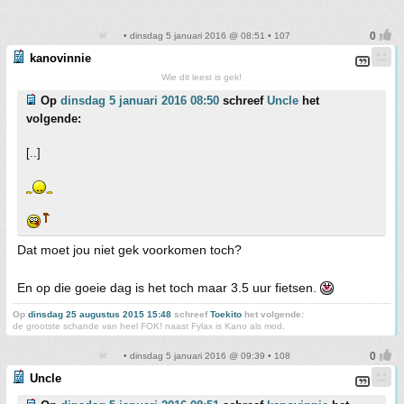
• dinsdag 5 januari 2016 @ 08:51 • 107
kanovinnie
Wie dit leest is gek!
Op
dinsdag 5 januari 2016 08:50
schreef
Uncle
het
volgende:
[..]
Dat moet jou niet gek voorkomen toch?
En op die goeie dag is het toch maar 3.5 uur fietsen.
Op
dinsdag 25 augustus 2015 15:48
schreef
Toekito
het volgende:
de grootste schande van heel FOK! naast Fylax is Kano als mod.
• dinsdag 5 januari 2016 @ 09:39 • 108
Uncle