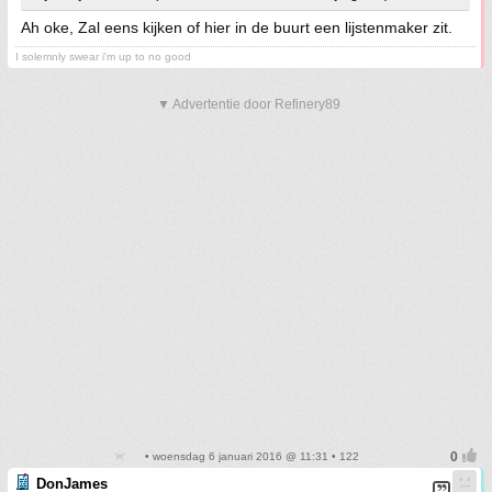
Ah oke, Zal eens kijken of hier in de buurt een lijstenmaker zit.
I solemnly swear i'm up to no good
▼ Advertentie door Refinery89
• woensdag 6 januari 2016 @ 11:31 • 122
DonJames