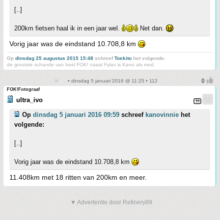
[..]
200km fietsen haal ik in een jaar wel.
Net dan.
Vorig jaar was de eindstand 10.708,8 km
Op
dinsdag 25 augustus 2015 15:48
schreef
Toekito
het volgende:
de grootste schande van heel FOK! naast Fylax is Kano als mod.
• dinsdag 5 januari 2016 @ 11:25 • 112
FOK!Fotograaf
ultra_ivo
Op
dinsdag 5 januari 2016 09:59
schreef
kanovinnie
het
volgende:
[..]
Vorig jaar was de eindstand 10.708,8 km
11.408km met 18 ritten van 200km en meer.
▼ Advertentie door Refinery89