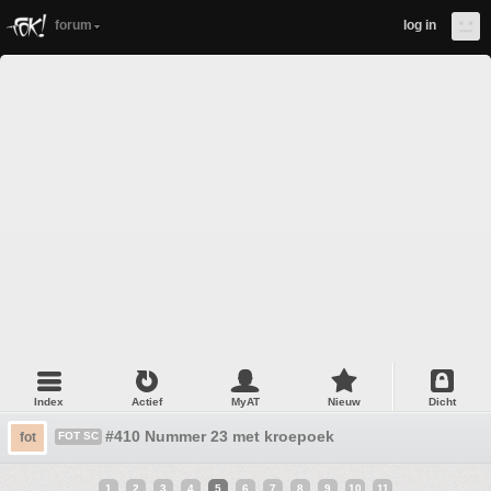
forum
log in
Index
Actief
MyAT
Nieuw
Dicht
#410 Nummer 23 met kroepoek
fot
FOT SC
1
2
3
4
5
6
7
8
9
10
11