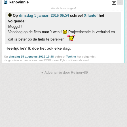
kanovinnie
Wie dit leest is gek!
Op
dinsdag 5 januari 2016 06:54
schreef
Xilantof
het
volgende:
Mogguh!
Vandaag op de fiets naar 't werk!
Projectlocatie is verhuisd en
dat is beter op de fiets te bereiken
Heerlijk he? Ik doe het ook elke dag.
Op
dinsdag 25 augustus 2015 15:48
schreef
Toekito
het volgende:
de grootste schande van heel FOK! naast Fylax is Kano als mod.
▼ Advertentie door Refinery89