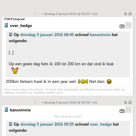
• dinsdag 5 januari 2016 @ 09:55 • 110
FOK!Fotograaf
over_hedge
Op
dinsdag 5 januari 2016 08:40
schreef
kanovinnie
het
volgende:
[..]
Op een goeie dag fiets ik 100 tot 200 km en dat vind ik leuk
200km fietsen haal ik in een jaar wel.
Net dan.
Don't worry about the future. Or know that worrying is as effective as trying to solve an
algebra equation by chewing bubble gum.
• dinsdag 5 januari 2016 @ 09:59 • 111
kanovinnie
Wie dit leest is gek!
Op
dinsdag 5 januari 2016 09:55
schreef
over_hedge
het
volgende: