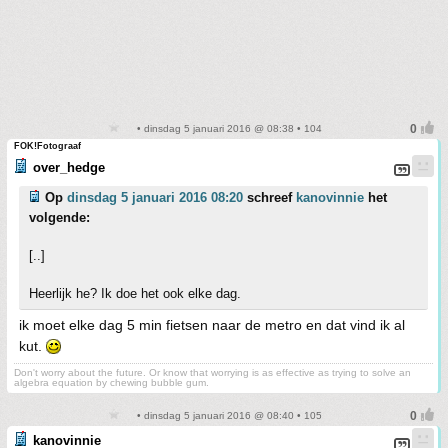
• dinsdag 5 januari 2016 @ 08:38 • 104
FOK!Fotograaf
over_hedge
Op
dinsdag 5 januari 2016 08:20
schreef
kanovinnie
het
volgende:
[..]
Heerlijk he? Ik doe het ook elke dag.
ik moet elke dag 5 min fietsen naar de metro en dat vind ik al
kut.
Don't worry about the future. Or know that worrying is as effective as trying to solve an
algebra equation by chewing bubble gum.
• dinsdag 5 januari 2016 @ 08:40 • 105
kanovinnie