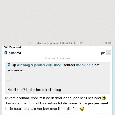
• dinsdag 5 januari 2016 @ 16:32 • 119
FOK!Fotograaf
Xilantof
I keep you in the holes
Op
dinsdag 5 januari 2016 08:20
schreef
kanovinnie
het
volgende:
[..]
Heerlijk he? Ik doe het ook elke dag.
Ik kom normaal voor m'n werk door ongeveer heel het land
dus is dat niet mogelijk vanaf nu tot de zomer 2 dagen per week
in de buurt, dus als het kan stap ik op die fiets