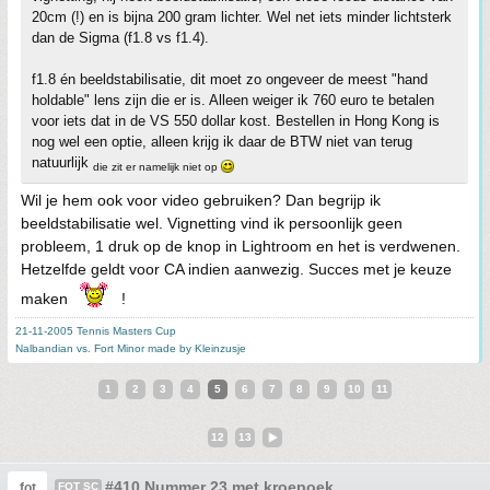
20cm (!) en is bijna 200 gram lichter. Wel net iets minder lichtsterk
dan de Sigma (f1.8 vs f1.4).
f1.8 én beeldstabilisatie, dit moet zo ongeveer de meest "hand
holdable" lens zijn die er is. Alleen weiger ik 760 euro te betalen
voor iets dat in de VS 550 dollar kost. Bestellen in Hong Kong is
nog wel een optie, alleen krijg ik daar de BTW niet van terug
natuurlijk
die zit er namelijk niet op
Wil je hem ook voor video gebruiken? Dan begrijp ik
beeldstabilisatie wel. Vignetting vind ik persoonlijk geen
probleem, 1 druk op de knop in Lightroom en het is verdwenen.
Hetzelfde geldt voor CA indien aanwezig. Succes met je keuze
maken
!
21-11-2005 Tennis Masters Cup
Nalbandian vs. Fort Minor made by Kleinzusje
1
2
3
4
5
6
7
8
9
10
11
12
13
#410 Nummer 23 met kroepoek
fot
FOT SC