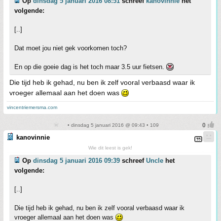
Op
dinsdag 5 januari 2016 08:51
schreef
kanovinnie
het
volgende:
[..]
Dat moet jou niet gek voorkomen toch?
En op die goeie dag is het toch maar 3.5 uur fietsen.
Die tijd heb ik gehad, nu ben ik zelf vooral verbaasd waar ik
vroeger allemaal aan het doen was
vincentriemersma.com
• dinsdag 5 januari 2016 @ 09:43 • 109
kanovinnie
Wie dit leest is gek!
Op
dinsdag 5 januari 2016 09:39
schreef
Uncle
het
volgende:
[..]
Die tijd heb ik gehad, nu ben ik zelf vooral verbaasd waar ik
vroeger allemaal aan het doen was