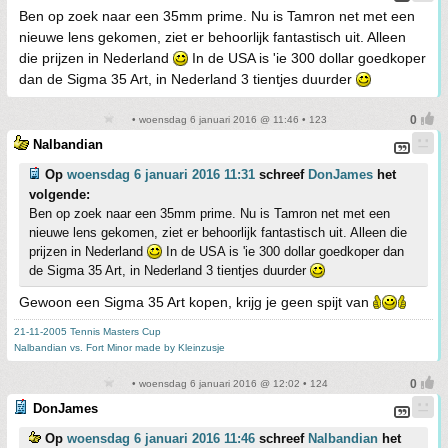
Ben op zoek naar een 35mm prime. Nu is Tamron net met een
nieuwe lens gekomen, ziet er behoorlijk fantastisch uit. Alleen
die prijzen in Nederland
In de USA is 'ie 300 dollar goedkoper
dan de Sigma 35 Art, in Nederland 3 tientjes duurder
• woensdag 6 januari 2016 @ 11:46 • 123
Nalbandian
Op
woensdag 6 januari 2016 11:31
schreef
DonJames
het
volgende:
Ben op zoek naar een 35mm prime. Nu is Tamron net met een
nieuwe lens gekomen, ziet er behoorlijk fantastisch uit. Alleen die
prijzen in Nederland
In de USA is 'ie 300 dollar goedkoper dan
de Sigma 35 Art, in Nederland 3 tientjes duurder
Gewoon een Sigma 35 Art kopen, krijg je geen spijt van
21-11-2005 Tennis Masters Cup
Nalbandian vs. Fort Minor made by Kleinzusje
• woensdag 6 januari 2016 @ 12:02 • 124
DonJames
Op
woensdag 6 januari 2016 11:46
schreef
Nalbandian
het