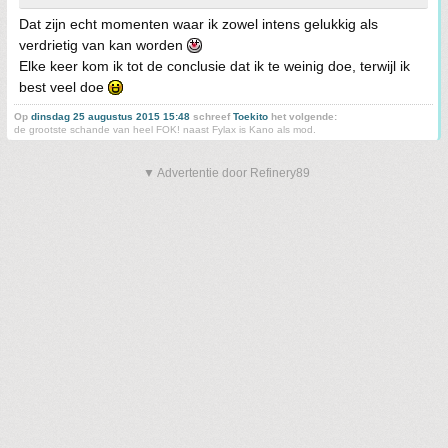
Dat zijn echt momenten waar ik zowel intens gelukkig als
verdrietig van kan worden
Elke keer kom ik tot de conclusie dat ik te weinig doe, terwijl ik
best veel doe
Op
dinsdag 25 augustus 2015 15:48
schreef
Toekito
het volgende:
de grootste schande van heel FOK! naast Fylax is Kano als mod.
▼ Advertentie door Refinery89