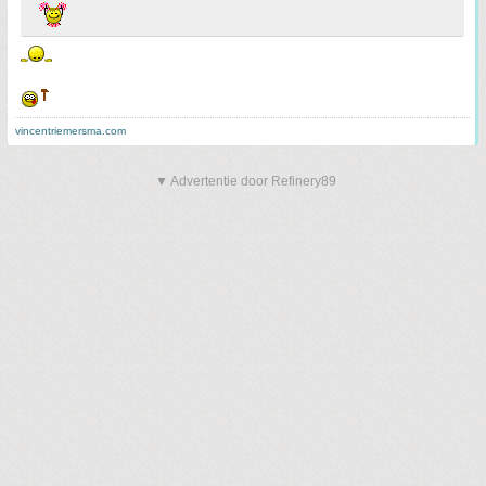
vincentriemersma.com
▼ Advertentie door Refinery89