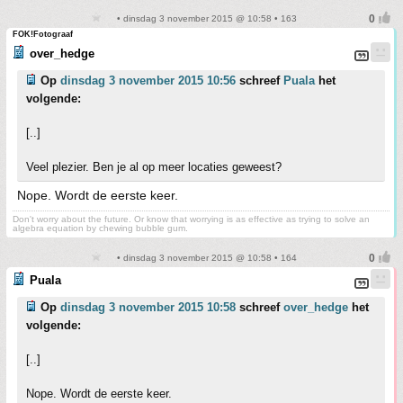
• dinsdag 3 november 2015 @ 10:58 • 163
FOK!Fotograaf
over_hedge
Op
dinsdag 3 november 2015 10:56
schreef
Puala
het
volgende:
[..]
Veel plezier. Ben je al op meer locaties geweest?
Nope. Wordt de eerste keer.
Don't worry about the future. Or know that worrying is as effective as trying to solve an
algebra equation by chewing bubble gum.
• dinsdag 3 november 2015 @ 10:58 • 164
Puala
Op
dinsdag 3 november 2015 10:58
schreef
over_hedge
het
volgende:
[..]
Nope. Wordt de eerste keer.