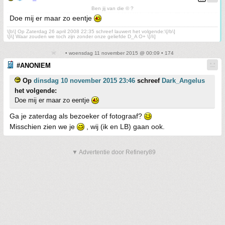
Ben jij van die © ?
Doe mij er maar zo eentje
\[b\] Op Zaterdag 26 april 2008 22:35 schreef lauwert het volgende:\[/b\]
\[i\] Waar zouden we toch zijn zonder onze geliefde D_A O+ \[/i\]
• woensdag 11 november 2015 @ 00:09 • 174
#ANONIEM
Op
dinsdag 10 november 2015 23:46
schreef
Dark_Angelus
het volgende:
Doe mij er maar zo eentje
Ga je zaterdag als bezoeker of fotograaf?
Misschien zien we je
, wij (ik en LB) gaan ook.
▼ Advertentie door Refinery89