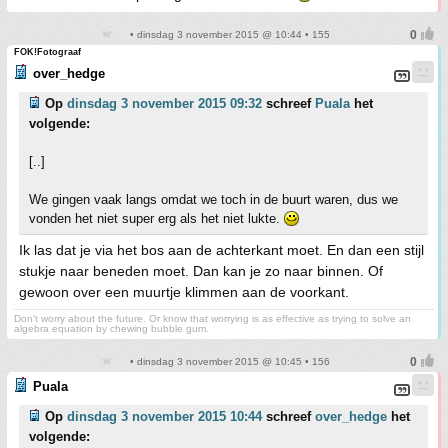
• dinsdag 3 november 2015 @ 10:44 • 155
FOK!Fotograaf
over_hedge
Op
dinsdag 3 november 2015 09:32
schreef
Puala
het
volgende:
[..]
We gingen vaak langs omdat we toch in de buurt waren, dus we
vonden het niet super erg als het niet lukte.
Ik las dat je via het bos aan de achterkant moet. En dan een stijl
stukje naar beneden moet. Dan kan je zo naar binnen. Of
gewoon over een muurtje klimmen aan de voorkant.
Don't worry about the future. Or know that worrying is as effective as trying to solve an
algebra equation by chewing bubble gum.
• dinsdag 3 november 2015 @ 10:45 • 156
Puala
Op
dinsdag 3 november 2015 10:44
schreef
over_hedge
het
volgende: