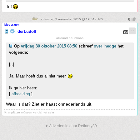
Tof
• dinsdag 3 november 2015 @ 19:54 • 165
Moderator
derLudolf
allround beunhaas
Op
vrijdag 30 oktober 2015 08:56
schreef
over_hedge
het
volgende:
[..]
Ja. Maar hoeft dus al niet meer.
Ik ga hier heen:
[
afbeelding
]
Waar is dat? Ziet er haast onnederlands uit.
Kranplätze müssen verdichtet sein
▼ Advertentie door Refinery89