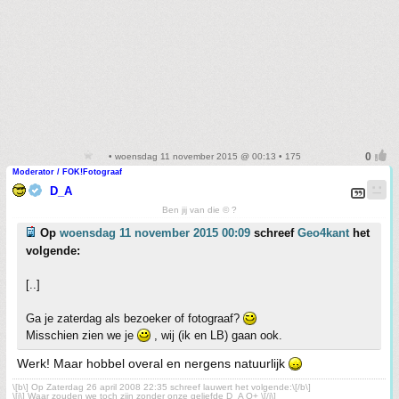
• woensdag 11 november 2015 @ 00:13 • 175
Moderator / FOK!Fotograaf
D_A
Ben jij van die © ?
Op
woensdag 11 november 2015 00:09
schreef
Geo4kant
het
volgende:
[..]
Ga je zaterdag als bezoeker of fotograaf?
Misschien zien we je
, wij (ik en LB) gaan ook.
Werk! Maar hobbel overal en nergens natuurlijk
\[b\] Op Zaterdag 26 april 2008 22:35 schreef lauwert het volgende:\[/b\]
\[i\] Waar zouden we toch zijn zonder onze geliefde D_A O+ \[/i\]