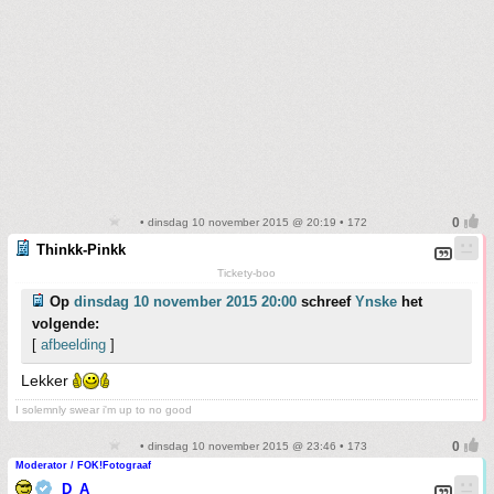
• dinsdag 10 november 2015 @ 20:19 • 172
Thinkk-Pinkk
Tickety-boo
Op
dinsdag 10 november 2015 20:00
schreef
Ynske
het
volgende:
[
afbeelding
]
Lekker
I solemnly swear i'm up to no good
• dinsdag 10 november 2015 @ 23:46 • 173
Moderator / FOK!Fotograaf
D_A