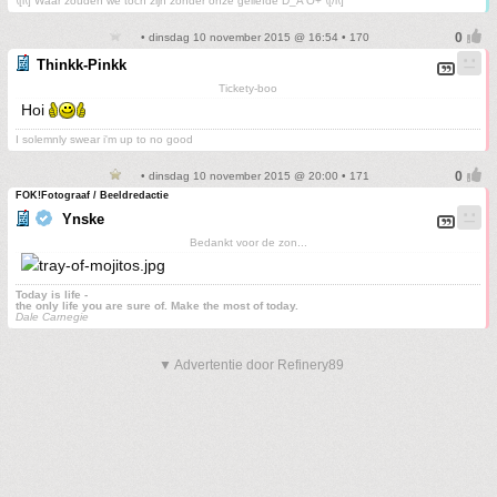
\[i\] Waar zouden we toch zijn zonder onze geliefde D_A O+ \[/i\]
• dinsdag 10 november 2015 @ 16:54 • 170
Thinkk-Pinkk
Tickety-boo
Hoi
I solemnly swear i'm up to no good
• dinsdag 10 november 2015 @ 20:00 • 171
FOK!Fotograaf / Beeldredactie
Ynske
Bedankt voor de zon...
Today is life -
the only life you are sure of. Make the most of today.
Dale Carnegie
▼ Advertentie door Refinery89