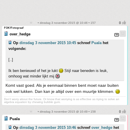
• dinsdag 3 november 2015 @ 10:46 • 157
FOK!Fotograaf
over_hedge
Op
dinsdag 3 november 2015 10:45
schreef
Puala
het
volgende:
[..]
Ik ben benieuwd of het je lukt
Stijl naar beneden is leuk,
omhoog wat minder lijkt mij
Komt vast goed. Als je eenmaal binnen bent moet naar buiten
ook wel lukken. Dan kan je altijd over een muurtje klimmen.
Don't worry about the future. Or know that worrying is as effective as trying to solve an
algebra equation by chewing bubble gum.
• dinsdag 3 november 2015 @ 10:49 • 158
Puala
Op
dinsdag 3 november 2015 10:46
schreef
over_hedge
het