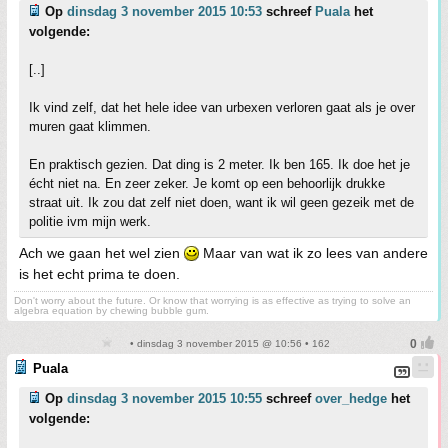
Op
dinsdag 3 november 2015 10:53
schreef
Puala
het
volgende:
[..]
Ik vind zelf, dat het hele idee van urbexen verloren gaat als je over
muren gaat klimmen.
En praktisch gezien. Dat ding is 2 meter. Ik ben 165. Ik doe het je
écht niet na. En zeer zeker. Je komt op een behoorlijk drukke
straat uit. Ik zou dat zelf niet doen, want ik wil geen gezeik met de
politie ivm mijn werk.
Ach we gaan het wel zien
Maar van wat ik zo lees van andere
is het echt prima te doen.
Don't worry about the future. Or know that worrying is as effective as trying to solve an
algebra equation by chewing bubble gum.
• dinsdag 3 november 2015 @ 10:56 • 162
Puala
Op
dinsdag 3 november 2015 10:55
schreef
over_hedge
het
volgende: