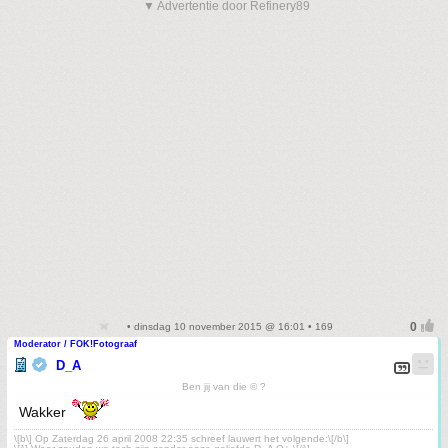
▼ Advertentie door Refinery89
• dinsdag 10 november 2015 @ 16:01 • 169
Moderator / FOK!Fotograaf
D_A
Ben jij van die © ?
Wakker
\[b\] Op Zaterdag 26 april 2008 22:35 schreef lauwert het volgende:\[/b\]