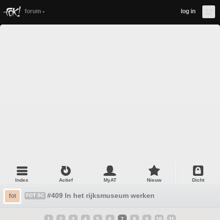
forum
log in
Index
Actief
MyAT
Nieuw
Dicht
#409 In het rijksmuseum werken
fot
FOT SC
1
2
3
4
5
6
7
8
9
10
11