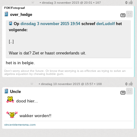
• dinsdag 3 november 2015 @ 20:01 • 167
FOK!Fotograaf
over_hedge
Op
dinsdag 3 november 2015 19:54
schreef
derLudolf
het
volgende:
[..]
Waar is dat? Ziet er haast onnederlands uit.
het is in belgie.
Don't worry about the future. Or know that worrying is as effective as trying to solve an
algebra equation by chewing bubble gum.
• dinsdag 10 november 2015 @ 15:57 • 168
Uncle
dood hier...
wakker worden!!
vincentriemersma.com