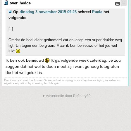
over_hedge
Op
dinsdag 3 november 2015 09:23
schreef
Puala
het
volgende:
[..]
Omdat de boel dicht getimmerd zat en langs een super drukke weg
ligt. En tegen een berg aan. Maar ik ben benieuwd of het jou wel
lukt
Ik ben ook benieuwd
Ik ga volgende week zaterdag. Je zou
zeggen dat het wel te doen moet zijn want genoeg fotografen
die het wel gelukt is.
Don't worry about the future. Or know that worrying is as effective as trying to solve an
algebra equation by chewing bubble gum.
▼ Advertentie door Refinery89