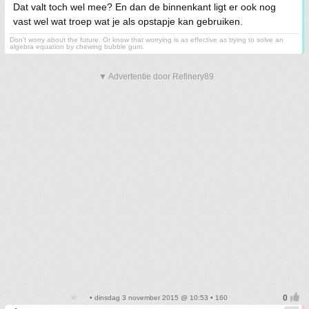
Dat valt toch wel mee? En dan de binnenkant ligt er ook nog
vast wel wat troep wat je als opstapje kan gebruiken.
Don't worry about the future. Or know that worrying is as effective as trying to solve an
algebra equation by chewing bubble gum.
▼ Advertentie door Refinery89
• dinsdag 3 november 2015 @ 10:53 • 160