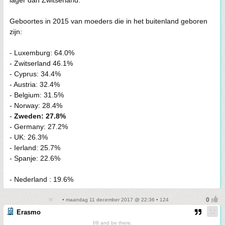
Geboortes in 2015 van moeders die in het buitenland geboren
zijn:
- Luxemburg: 64.0%
- Zwitserland 46.1%
- Cyprus: 34.4%
- Austria: 32.4%
- Belgium: 31.5%
- Norway: 28.4%
-
Zweden: 27.8%
- Germany: 27.2%
- UK: 26.3%
- Ierland: 25.7%
- Spanje: 22.6%
- Nederland : 19.6%
• maandag 11 december 2017 @ 22:36 • 124
Erasmo
f/8 and be there.