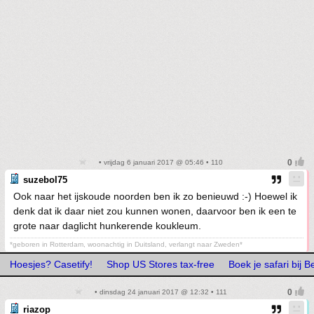
• vrijdag 6 januari 2017 @ 05:46 • 110
suzebol75
Ook naar het ijskoude noorden ben ik zo benieuwd :-) Hoewel ik
denk dat ik daar niet zou kunnen wonen, daarvoor ben ik een te
grote naar daglicht hunkerende koukleum.
*geboren in Rotterdam, woonachtig in Duitsland, verlangt naar Zweden*
Hoesjes? Casetify!
Shop US Stores tax-free
Boek je safari bij 
• dinsdag 24 januari 2017 @ 12:32 • 111
riazop