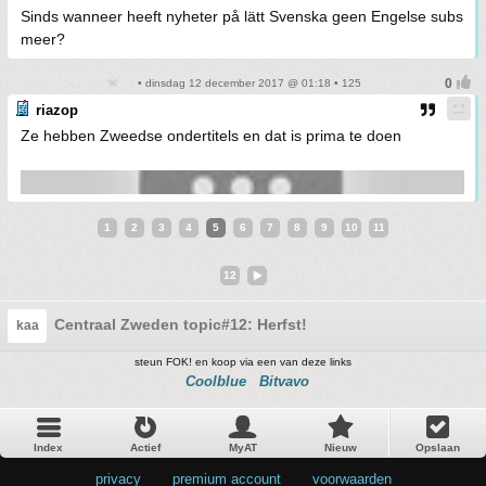
Sinds wanneer heeft nyheter på lätt Svenska geen Engelse subs
meer?
• dinsdag 12 december 2017 @ 01:18 • 125
riazop
Ze hebben Zweedse ondertitels en dat is prima te doen
1
2
3
4
5
6
7
8
9
10
11
12
Centraal Zweden topic#12: Herfst!
kaa
steun FOK! en koop via een van deze links
Coolblue
Bitvavo
Index
Actief
MyAT
Nieuw
Opslaan
privacy
•
premium account
•
voorwaarden