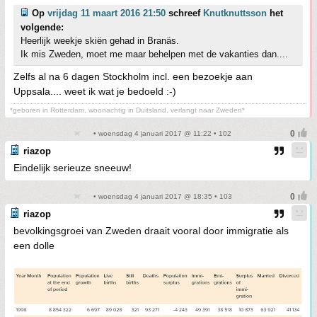
Op
vrijdag 11 maart 2016 21:50
schreef
Knutknuttsson
het
volgende:
Heerlijk weekje skiën gehad in Branäs.
Ik mis Zweden, moet me maar behelpen met de vakanties dan....
Zelfs al na 6 dagen Stockholm incl. een bezoekje aan
Uppsala.... weet ik wat je bedoeld :-)
*geboren in Rotterdam, woonachtig in Duitsland, verlangt naar Zweden*
• woensdag 4 januari 2017 @ 11:22 • 102
riazop
Eindelijk serieuze sneeuw!
• woensdag 4 januari 2017 @ 18:35 • 103
riazop
bevolkingsgroei van Zweden draait vooral door immigratie als
een dolle