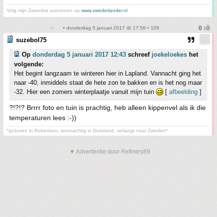
Volg mijn Zweedse avonturen op
www.zwederlander.nl
• donderdag 5 januari 2017 @ 17:56 • 106
suzebol75
Op
donderdag 5 januari 2017 12:43
schreef
joekeloekes
het
volgende:
Het begint langzaam te winteren hier in Lapland. Vannacht ging het
naar -40, inmiddels staat de hete zon te bakken en is het nog maar
-32. Hier een zomers winterplaatje vanuit mijn tuin
[
afbeelding
]
?!?!? Brrrr foto en tuin is prachtig, heb alleen kippenvel als ik die
temperaturen lees :-))
*geboren in Rotterdam, woonachtig in Duitsland, verlangt naar Zweden*
▼ Advertentie door Refinery89