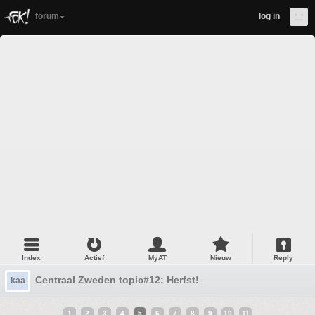
forum
log in
Index
Actief
MyAT
Nieuw
Reply
Centraal Zweden topic#12: Herfst!
kaa
1
2
3
4
5
6
7
8
9
10
11