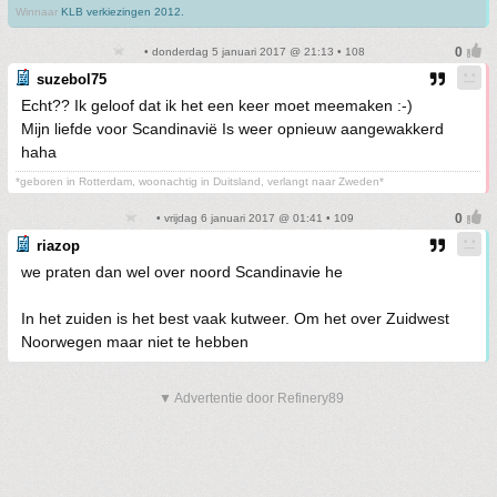
Winnaar
KLB verkiezingen 2012.
• donderdag 5 januari 2017 @ 21:13 • 108
suzebol75
Echt?? Ik geloof dat ik het een keer moet meemaken :-)
Mijn liefde voor Scandinavië Is weer opnieuw aangewakkerd
haha
*geboren in Rotterdam, woonachtig in Duitsland, verlangt naar Zweden*
• vrijdag 6 januari 2017 @ 01:41 • 109
riazop
we praten dan wel over noord Scandinavie he
In het zuiden is het best vaak kutweer. Om het over Zuidwest
Noorwegen maar niet te hebben
▼ Advertentie door Refinery89