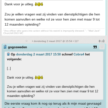
Dank voor je uitleg.
Zou je willen vragen wat zij vinden van dienstplichtigen die hen
komen aanvullen en welke rol ze voor hen zien met maar 9 tot
12 maanden opleiding?
"Any officer who goes into action without his sword is improperly dressed." - "Mad Jack"
Churchill DSO MC
• donderdag 2 maart 2017 @ 15:54 • 117
gogosweden
Op
donderdag 2 maart 2017 15:50
schreef
Cobra4
het
volgende:
[..]
Dank voor je uitleg.
Zou je willen vragen wat zij vinden van dienstplichtigen die hen
komen aanvullen en welke rol ze voor hen zien met maar 9 tot 12
maanden opleiding?
Die eerste vraag kom ik nog op terug als ik mijn maat gevraagd