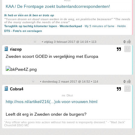
#trut
KAA / De Frontpage zoekt buitenlandcorrespondenten!
Ik heb er één en ik ben er trots op
"Tussen droom en daad staan wetten in de weg, en praktische bezwaren" "The needs
of the many outweigh the needs of the crew"
Terugblik op tachtig kilometer lopen
-
Westerborkpad
-
My 5 minutes of fame
-
Heldin
DTS - Foto's en verslagen
• vrijdag 3 februari 2017 @ 14:16 • 113
riazop
Zweden scoort GOED in vergelijking met Europa
• donderdag 2 maart 2017 @ 14:52 • 114
Cobra4
mr. Dkut
http://nos.nl/artikel/216(...)ok-voor-vrouwen.html
Leeft dit erg in Zweden onder de burgers?
"Any officer who goes into action without his sword is improperly dressed." - "Mad Jack"
Churchill DSO MC