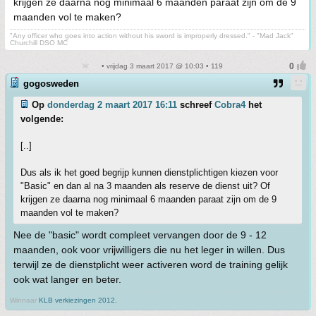
krijgen ze daarna nog minimaal 6 maanden paraat zijn om de 9
maanden vol te maken?
"Any officer who goes into action without his sword is improperly dressed." - "Mad Jack"
Churchill DSO MC
• vrijdag 3 maart 2017 @ 10:03 • 119
gogosweden
Op
donderdag 2 maart 2017 16:11
schreef
Cobra4
het
volgende:
[..]
Dus als ik het goed begrijp kunnen dienstplichtigen kiezen voor
"Basic" en dan al na 3 maanden als reserve de dienst uit? Of
krijgen ze daarna nog minimaal 6 maanden paraat zijn om de 9
maanden vol te maken?
Nee de "basic" wordt compleet vervangen door de 9 - 12
maanden, ook voor vrijwilligers die nu het leger in willen. Dus
terwijl ze de dienstplicht weer activeren word de training gelijk
ook wat langer en beter.
Winnaar
KLB verkiezingen 2012.