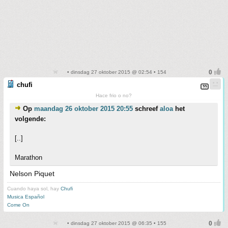
• dinsdag 27 oktober 2015 @ 02:54 • 154
chufi
Hace frio o no?
Op
maandag 26 oktober 2015 20:55
schreef
aloa
het
volgende:
[..]
Marathon
Nelson Piquet
Cuando haya sol, hay
Chufi
Musica Español
Come On
• dinsdag 27 oktober 2015 @ 06:35 • 155