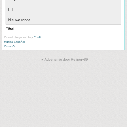
[..]
Nieuwe ronde.
Elftal
Cuando haya sol, hay
Chufi
Musica Español
Come On
▼ Advertentie door Refinery89