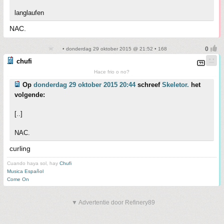
langlaufen
NAC.
• donderdag 29 oktober 2015 @ 21:52 • 168
chufi
Hace frio o no?
Op
donderdag 29 oktober 2015 20:44
schreef
Skeletor.
het
volgende:
[..]
NAC.
curling
Cuando haya sol, hay
Chufi
Musica Español
Come On
▼ Advertentie door Refinery89