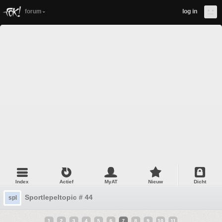
forum
log in
Index
Actief
MyAT
Nieuw
Dicht
Sportlepeltopic # 44
spl
1
2
3
4
5
6
7
8
9
10
11