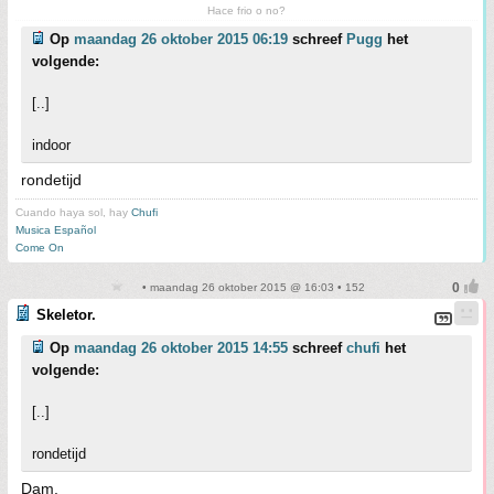
Hace frio o no?
Op
maandag 26 oktober 2015 06:19
schreef
Pugg
het
volgende:
[..]
indoor
rondetijd
Cuando haya sol, hay
Chufi
Musica Español
Come On
• maandag 26 oktober 2015 @ 16:03 • 152
Skeletor.
Op
maandag 26 oktober 2015 14:55
schreef
chufi
het
volgende:
[..]
rondetijd
Dam.