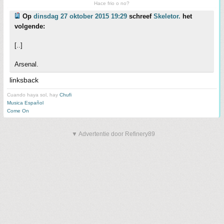
Hace frio o no?
Op
dinsdag 27 oktober 2015 19:29
schreef
Skeletor.
het
volgende:
[..]
Arsenal.
linksback
Cuando haya sol, hay
Chufi
Musica Español
Come On
▼ Advertentie door Refinery89