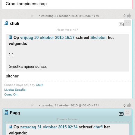
Grootkampioenschap.
• zaterdag 31 oktober 2015 @ 02:34 • 170
chufi
Hace frio o no?
Op
vrijdag 30 oktober 2015 16:57
schreef
Skeletor.
het
volgende:
[..]
Grootkampioenschap.
pitcher
Cuando haya sol, hay
Chufi
Musica Español
Come On
• zaterdag 31 oktober 2015 @ 06:45 • 171
Pugg
Friends forever
Op
zaterdag 31 oktober 2015 02:34
schreef
chufi
het
volgende: