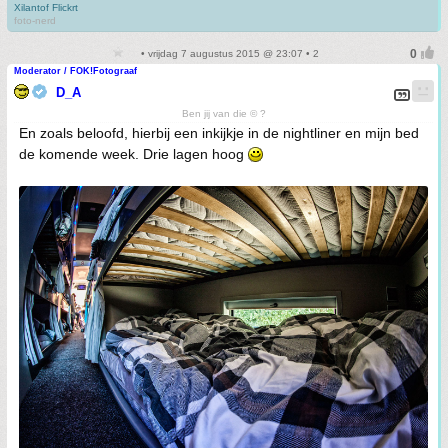
Xilantof Flickrt
foto-nerd
• vrijdag 7 augustus 2015 @ 23:07 • 2
Moderator / FOK!Fotograaf
D_A
Ben jij van die © ?
En zoals beloofd, hierbij een inkijkje in de nightliner en mijn bed
de komende week. Drie lagen hoog