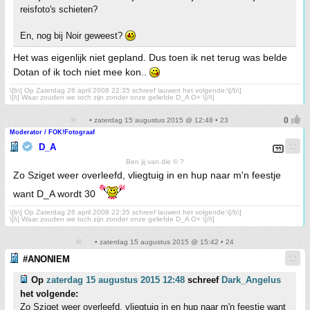
reisfoto's schieten?
En, nog bij Noir geweest?
Het was eigenlijk niet gepland. Dus toen ik net terug was belde
Dotan of ik toch niet mee kon..
\[b\] Op Zaterdag 26 april 2008 22:35 schreef lauwert het volgende:\[/b\]
\[i\] Waar zouden we toch zijn zonder onze geliefde D_A O+ \[/i\]
• zaterdag 15 augustus 2015 @ 12:48 • 23
Moderator / FOK!Fotograaf
D_A
Ben jij van die © ?
Zo Sziget weer overleefd, vliegtuig in en hup naar m'n feestje
want D_A wordt 30
\[b\] Op Zaterdag 26 april 2008 22:35 schreef lauwert het volgende:\[/b\]
\[i\] Waar zouden we toch zijn zonder onze geliefde D_A O+ \[/i\]
• zaterdag 15 augustus 2015 @ 15:42 • 24
#ANONIEM
Op
zaterdag 15 augustus 2015 12:48
schreef
Dark_Angelus
het volgende:
Zo Sziget weer overleefd, vliegtuig in en hup naar m'n feestje want