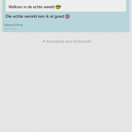
Welkom in de echte wereld
!
Die echte wereld ken ik al goed
Xilantof Flickrt
foto-nerd
▼ Advertentie door Refinery89