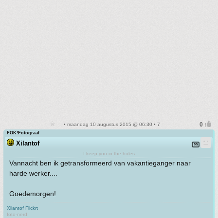
• maandag 10 augustus 2015 @ 06:30 • 7
FOK!Fotograaf
Xilantof
I keep you in the holes
Vannacht ben ik getransformeerd van vakantieganger naar
harde werker....
Goedemorgen!
Xilantof Flickrt
foto-nerd