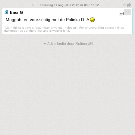
• dinsdag 11 augustus 2015 @ 08:07 • 12
Ener-G
Mogguh, en voorzichtig met de Palinka D_A
"Light thinks it travels faster than anything. It doesn't. For wherever light travels it finds
darkness has got there first and is waiting for it."
▼ Advertentie door Refinery89