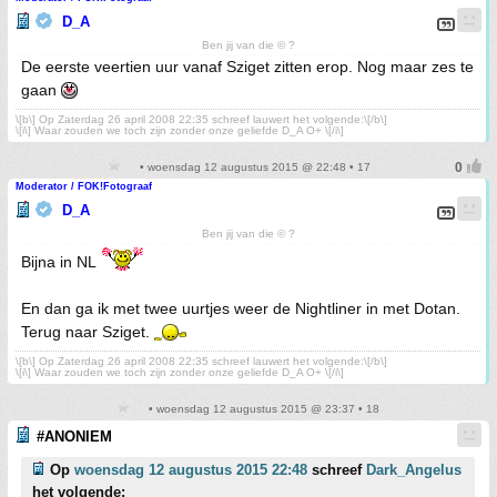
D_A
Ben jij van die © ?
De eerste veertien uur vanaf Sziget zitten erop. Nog maar zes te
gaan
\[b\] Op Zaterdag 26 april 2008 22:35 schreef lauwert het volgende:\[/b\]
\[i\] Waar zouden we toch zijn zonder onze geliefde D_A O+ \[/i\]
• woensdag 12 augustus 2015 @ 22:48 • 17
Moderator / FOK!Fotograaf
D_A
Ben jij van die © ?
Bijna in NL
En dan ga ik met twee uurtjes weer de Nightliner in met Dotan.
Terug naar Sziget.
\[b\] Op Zaterdag 26 april 2008 22:35 schreef lauwert het volgende:\[/b\]
\[i\] Waar zouden we toch zijn zonder onze geliefde D_A O+ \[/i\]
• woensdag 12 augustus 2015 @ 23:37 • 18
#ANONIEM
Op
woensdag 12 augustus 2015 22:48
schreef
Dark_Angelus
het volgende: