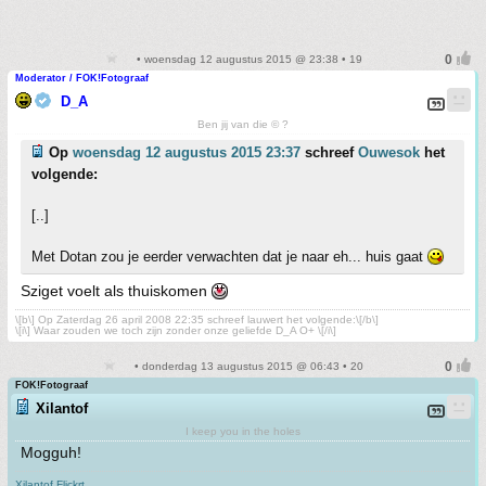
• woensdag 12 augustus 2015 @ 23:38 • 19
Moderator / FOK!Fotograaf
D_A
Ben jij van die © ?
Op
woensdag 12 augustus 2015 23:37
schreef
Ouwesok
het
volgende:
[..]
Met Dotan zou je eerder verwachten dat je naar eh... huis gaat
Sziget voelt als thuiskomen
\[b\] Op Zaterdag 26 april 2008 22:35 schreef lauwert het volgende:\[/b\]
\[i\] Waar zouden we toch zijn zonder onze geliefde D_A O+ \[/i\]
• donderdag 13 augustus 2015 @ 06:43 • 20
FOK!Fotograaf
Xilantof
I keep you in the holes
Mogguh!
Xilantof Flickrt