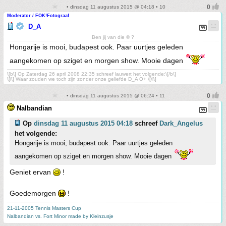
• dinsdag 11 augustus 2015 @ 04:18 • 10
Moderator / FOK!Fotograaf
D_A
Ben jij van die © ?
Hongarije is mooi, budapest ook. Paar uurtjes geleden
aangekomen op sziget en morgen show. Mooie dagen
\[b\] Op Zaterdag 26 april 2008 22:35 schreef lauwert het volgende:\[/b\]
\[i\] Waar zouden we toch zijn zonder onze geliefde D_A O+ \[/i\]
• dinsdag 11 augustus 2015 @ 06:24 • 11
Nalbandian
Op
dinsdag 11 augustus 2015 04:18
schreef
Dark_Angelus
het volgende:
Hongarije is mooi, budapest ook. Paar uurtjes geleden
aangekomen op sziget en morgen show. Mooie dagen
Geniet ervan
!
Goedemorgen
!
21-11-2005 Tennis Masters Cup
Nalbandian vs. Fort Minor made by Kleinzusje