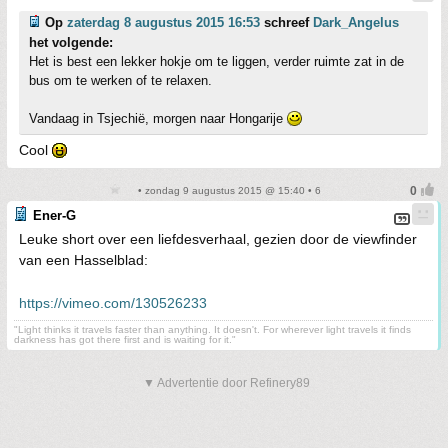
Op
zaterdag 8 augustus 2015 16:53
schreef
Dark_Angelus
het volgende:
Het is best een lekker hokje om te liggen, verder ruimte zat in de
bus om te werken of te relaxen.
Vandaag in Tsjechië, morgen naar Hongarije
Cool
• zondag 9 augustus 2015 @ 15:40 • 6
Ener-G
Leuke short over een liefdesverhaal, gezien door de viewfinder
van een Hasselblad:
https://vimeo.com/130526233
"Light thinks it travels faster than anything. It doesn't. For wherever light travels it finds
darkness has got there first and is waiting for it."
▼ Advertentie door Refinery89