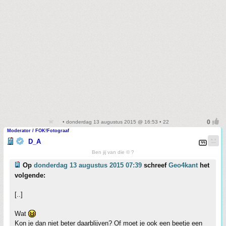
• donderdag 13 augustus 2015 @ 16:53 • 22
Moderator / FOK!Fotograaf
D_A
Ben jij van die © ?
Op
donderdag 13 augustus 2015 07:39
schreef
Geo4kant
het
volgende:
[..]
Wat
Kon je dan niet beter daarblijven? Of moet je ook een beetje een