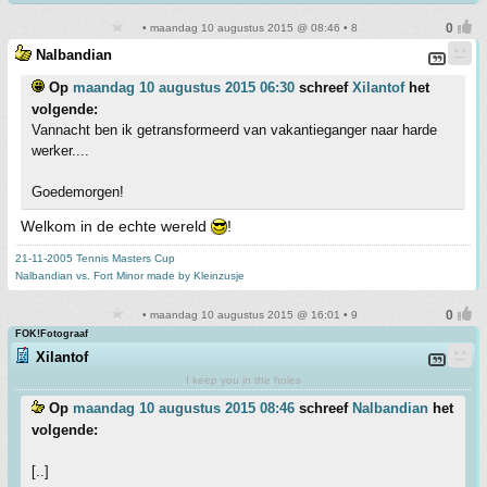
• maandag 10 augustus 2015 @ 08:46 • 8
Nalbandian
Op
maandag 10 augustus 2015 06:30
schreef
Xilantof
het
volgende:
Vannacht ben ik getransformeerd van vakantieganger naar harde
werker....
Goedemorgen!
Welkom in de echte wereld
!
21-11-2005 Tennis Masters Cup
Nalbandian vs. Fort Minor made by Kleinzusje
• maandag 10 augustus 2015 @ 16:01 • 9
FOK!Fotograaf
Xilantof
I keep you in the holes
Op
maandag 10 augustus 2015 08:46
schreef
Nalbandian
het
volgende:
[..]