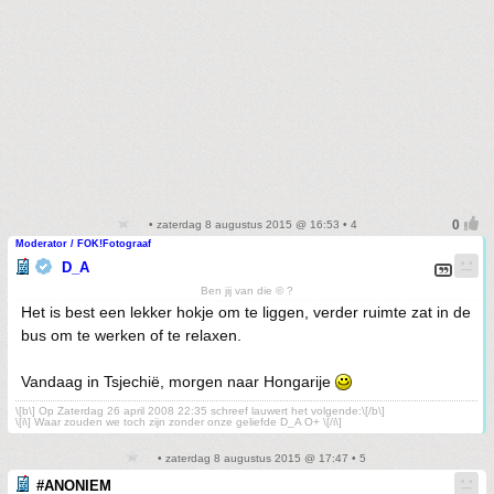
• zaterdag 8 augustus 2015 @ 16:53 • 4
Moderator / FOK!Fotograaf
D_A
Ben jij van die © ?
Het is best een lekker hokje om te liggen, verder ruimte zat in de
bus om te werken of te relaxen.
Vandaag in Tsjechië, morgen naar Hongarije
\[b\] Op Zaterdag 26 april 2008 22:35 schreef lauwert het volgende:\[/b\]
\[i\] Waar zouden we toch zijn zonder onze geliefde D_A O+ \[/i\]
• zaterdag 8 augustus 2015 @ 17:47 • 5
#ANONIEM