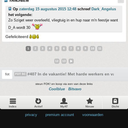
#ANONIEM
Op
zaterdag 15 augustus 2015 12:48
schreef
Dark_Angelus
het volgende:
Zo Sziget weer overleefd, vliegtuig in en hup naar m'n feestje want
D_A wordt 30
Gefeliciteerd
1
2
3
4
5
6
7
8
9
10
11
12
13
#407 In de vakantie! Met harde werkers en vakanti
fot
FOT SC
steun FOK! en koop via een van deze links
Coolblue
Bitvavo
Index
Actief
MyAT
Nieuw
Dicht
privacy
•
premium account
•
voorwaarden