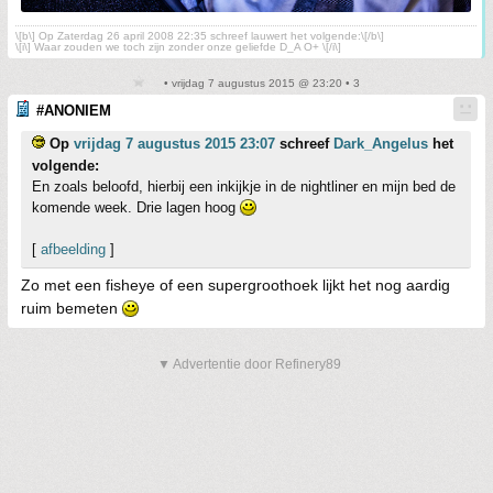
\[b\] Op Zaterdag 26 april 2008 22:35 schreef lauwert het volgende:\[/b\]
\[i\] Waar zouden we toch zijn zonder onze geliefde D_A O+ \[/i\]
• vrijdag 7 augustus 2015 @ 23:20 • 3
#ANONIEM
Op
vrijdag 7 augustus 2015 23:07
schreef
Dark_Angelus
het
volgende:
En zoals beloofd, hierbij een inkijkje in de nightliner en mijn bed de
komende week. Drie lagen hoog
[
afbeelding
]
Zo met een fisheye of een supergroothoek lijkt het nog aardig
ruim bemeten
▼ Advertentie door Refinery89