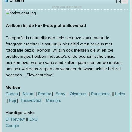
Xilantof
I keep you in the holes
Welkom bij de Fok!Fotografie Slowchat!
Fotografie is natuurlijk een hele serieuze zaak, maar de
fotograaf erachter is natuurlijk niet altijd even serieus met
fotografie bezig! Kortom, wij zijn ook mensen die af en toe
probleempjes hebben met auto's of de economische crisis,
peinzen over wat we vanavond zullen gaan eten en we maken
ons ook wel eens zorgen om wanneer de wasmachine het zal
begeven... Slowchat time!
Merken
Canon
||
Nikon
||
Pentax
||
Sony
||
Olympus
||
Panasonic
||
Leica
||
Fuji
||
Hasselblad
||
Mamiya
Handige Links
DPReview
||
DxO
Google