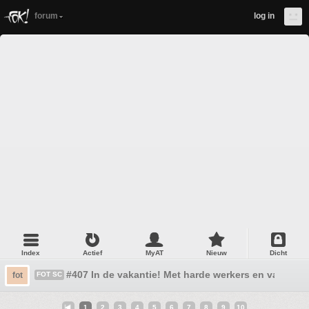
forum
log in
Index
Actief
MyAT
Nieuw
Dicht
#407 In de vakantie! Met harde werkers en vakanti
fot
FOT SC
1
2
3
4
5
6
7
8
9
10