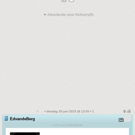
▼ Advertentie door Refinery89
• dinsdag 30 juni 2015 @ 13:05 • 1
EdvandeBerg
LETS GO BRANDON!