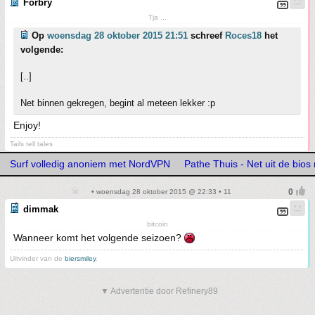
Forbry
Tja ...
Op
woensdag 28 oktober 2015 21:51
schreef
Roces18
het
volgende:
[..]
Net binnen gekregen, begint al meteen lekker :p
Enjoy!
Tails tell tales
Surf volledig anoniem met NordVPN
Pathe Thuis - Net uit de bios 
• woensdag 28 oktober 2015 @ 22:33 • 11
dimmak
bitcoin
Wanneer komt het volgende seizoen?
Uitvinder van de
biersmiley
.
▼ Advertentie door Refinery89