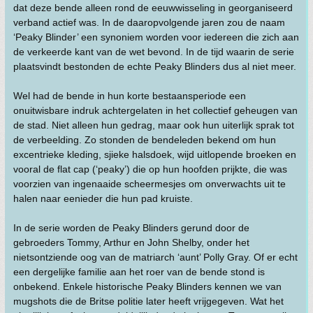
dat deze bende alleen rond de eeuwwisseling in georganiseerd
verband actief was. In de daaropvolgende jaren zou de naam
‘Peaky Blinder’ een synoniem worden voor iedereen die zich aan
de verkeerde kant van de wet bevond. In de tijd waarin de serie
plaatsvindt bestonden de echte Peaky Blinders dus al niet meer.
Wel had de bende in hun korte bestaansperiode een
onuitwisbare indruk achtergelaten in het collectief geheugen van
de stad. Niet alleen hun gedrag, maar ook hun uiterlijk sprak tot
de verbeelding. Zo stonden de bendeleden bekend om hun
excentrieke kleding, sjieke halsdoek, wijd uitlopende broeken en
vooral de flat cap (‘peaky’) die op hun hoofden prijkte, die was
voorzien van ingenaaide scheermesjes om onverwachts uit te
halen naar eenieder die hun pad kruiste.
In de serie worden de Peaky Blinders gerund door de
gebroeders Tommy, Arthur en John Shelby, onder het
nietsontziende oog van de matriarch ‘aunt’ Polly Gray. Of er echt
een dergelijke familie aan het roer van de bende stond is
onbekend. Enkele historische Peaky Blinders kennen we van
mugshots die de Britse politie later heeft vrijgegeven. Wat het