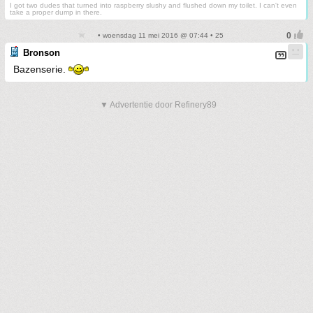
I got two dudes that turned into raspberry slushy and flushed down my toilet. I can't even
take a proper dump in there.
• woensdag 11 mei 2016 @ 07:44 • 25
Bronson
Bazenserie.
▼ Advertentie door Refinery89