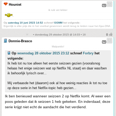
Houniet
ik ruik vet lekker
.
Op
zaterdag 10 juni 2023 14:52
schreef
GGMM
het volgende:
Eigenlijk is elke prijs die in het voetbal gewonnen wordt terug te leiden naar het Ajax-DNA
• donderdag 29 oktober 2015 @ 14:03 • 16
Donnie-Brasco
Malparido!
Op
woensdag 28 oktober 2015 23:12
schreef
Forbry
het
volgende:
Ik heb tot nu toe alleen het eerste seizoen gezien (vooralsnog
helaas het enige seizoen wat op Netflix NL staat) en daar was/ben
ik behoorlijk lyrisch over...
Mij verbaasde het (daarom) ook al hoe weinig reacties ik tot nu toe
op deze serie in het Netflix-topic heb gezien...
Ik ben benieuwd wanneer seizoen 2 op Netflix komt. Al weer een
poos geleden dat ik seizoen 1 heb gekeken. En inderdaad, deze
serie krijgt niet echt de aandacht die het verdiend.