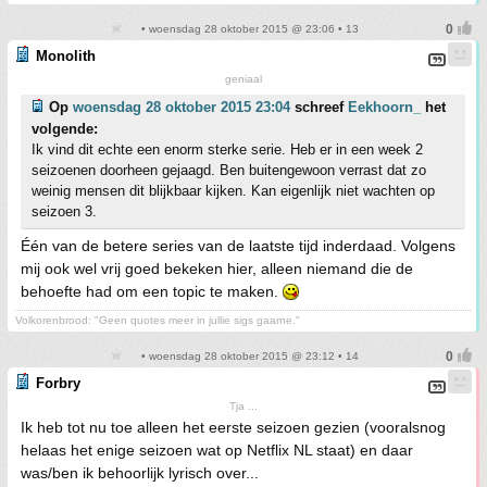
• woensdag 28 oktober 2015 @ 23:06 • 13
Monolith
geniaal
Op
woensdag 28 oktober 2015 23:04
schreef
Eekhoorn_
het
volgende:
Ik vind dit echte een enorm sterke serie. Heb er in een week 2
seizoenen doorheen gejaagd. Ben buitengewoon verrast dat zo
weinig mensen dit blijkbaar kijken. Kan eigenlijk niet wachten op
seizoen 3.
Één van de betere series van de laatste tijd inderdaad. Volgens
mij ook wel vrij goed bekeken hier, alleen niemand die de
behoefte had om een topic te maken.
Volkorenbrood: "Geen quotes meer in jullie sigs gaarne."
• woensdag 28 oktober 2015 @ 23:12 • 14
Forbry
Tja ...
Ik heb tot nu toe alleen het eerste seizoen gezien (vooralsnog
helaas het enige seizoen wat op Netflix NL staat) en daar
was/ben ik behoorlijk lyrisch over...