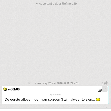
▼ Advertentie door Refinery89
• maandag 23 mei 2016 @ 19:22 • 31
w00h00
Digital man!
De eerste afleveringen van seizoen 3 zijn alweer te zien...
• maandag 23 mei 2016 @ 19:34 • 32