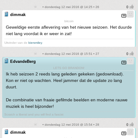
• donderdag 12 mei 2016 @ 14:25 • 26
dimmak
bitcoin
Geweldige eerste aflevering van het nieuwe seizoen. Het duurde
niet lang voordat ik er weer in zat!
Uitvinder van de
biersmiley
.
• donderdag 12 mei 2016 @ 15:51 • 27
EdvandeBerg
LETS GO BRANDON!
Ik heb seizoen 2 reeds lang geleden gekeken (gedownload).
Kon er niet op wachten. Heel jammer dat de update zo lang
duurt.
De combinatie van fraaie gefilmde beelden en moderne rauwe
muziek is heel bijzonder!
Scratch a liberal and you will find a fascist
• donderdag 12 mei 2016 @ 15:54 • 28
dimmak