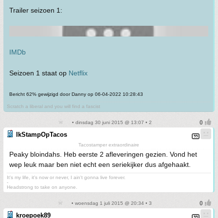
Trailer seizoen 1:
IMDb
Seizoen 1 staat op
Netflix
Bericht 62% gewijzigd door Danny op 06-04-2022 10:28:43
Scratch a liberal and you will find a fascist
• dinsdag 30 juni 2015 @ 13:07 • 2
IkStampOpTacos
Tacostamper extraordinaire
Peaky bloindahs. Heb eerste 2 afleveringen gezien. Vond het
wep leuk maar ben niet echt een seriekijker dus afgehaakt.
It's my life, it's now or never, I ain't gonna live forever.
-
Headstrong to take on anyone.
• woensdag 1 juli 2015 @ 20:34 • 3
kroepoek89