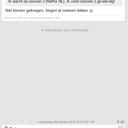
Ik wacht op seizoen 2 (Netflix NL). Ik vond seizoen 1 ge-wel-dig!
Net binnen gekregen, begint al meteen lekker :p
melksommelier en vertrouwenspersoon fok
▼ Advertentie door Refinery89
• woensdag 28 oktober 2015 @ 21:54 • 10