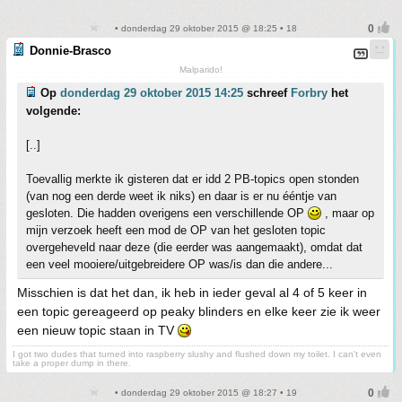
• donderdag 29 oktober 2015 @ 18:25 • 18
Donnie-Brasco
Malparido!
Op
donderdag 29 oktober 2015 14:25
schreef
Forbry
het
volgende:
[..]
Toevallig merkte ik gisteren dat er idd 2 PB-topics open stonden
(van nog een derde weet ik niks) en daar is er nu ééntje van
gesloten. Die hadden overigens een verschillende OP
, maar op
mijn verzoek heeft een mod de OP van het gesloten topic
overgeheveld naar deze (die eerder was aangemaakt), omdat dat
een veel mooiere/uitgebreidere OP was/is dan die andere...
Misschien is dat het dan, ik heb in ieder geval al 4 of 5 keer in
een topic gereageerd op peaky blinders en elke keer zie ik weer
een nieuw topic staan in TV
I got two dudes that turned into raspberry slushy and flushed down my toilet. I can't even
take a proper dump in there.
• donderdag 29 oktober 2015 @ 18:27 • 19