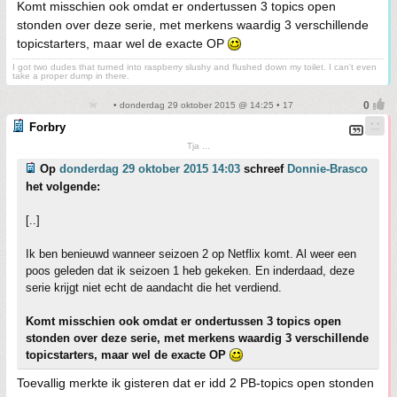
Komt misschien ook omdat er ondertussen 3 topics open
stonden over deze serie, met merkens waardig 3 verschillende
topicstarters, maar wel de exacte OP
I got two dudes that turned into raspberry slushy and flushed down my toilet. I can't even
take a proper dump in there.
• donderdag 29 oktober 2015 @ 14:25 • 17
Forbry
Tja ...
Op
donderdag 29 oktober 2015 14:03
schreef
Donnie-Brasco
het volgende:
[..]
Ik ben benieuwd wanneer seizoen 2 op Netflix komt. Al weer een
poos geleden dat ik seizoen 1 heb gekeken. En inderdaad, deze
serie krijgt niet echt de aandacht die het verdiend.
Komt misschien ook omdat er ondertussen 3 topics open
stonden over deze serie, met merkens waardig 3 verschillende
topicstarters, maar wel de exacte OP
Toevallig merkte ik gisteren dat er idd 2 PB-topics open stonden