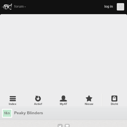
forum
log in
Index
Actief
MyAT
Nieuw
Dicht
Peaky Blinders
f&s