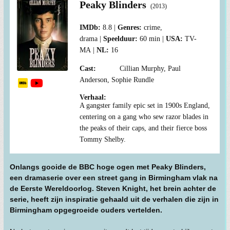
Peaky Blinders
(2013)
8.8
crime,
drama
60 min
TV-
MA
16
Cillian Murphy, Paul
Anderson, Sophie Rundle
A gangster family epic set in 1900s England,
centering on a gang who sew razor blades in
the peaks of their caps, and their fierce boss
Tommy Shelby.
Onlangs gooide de BBC hoge ogen met Peaky Blinders,
een dramaserie over een street gang in Birmingham vlak na
de Eerste Wereldoorlog. Steven Knight, het brein achter de
serie, heeft zijn inspiratie gehaald uit de verhalen die zijn in
Birmingham opgegroeide ouders vertelden.