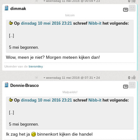
• woensdag 11 mei 2016 @ 00:09 • 23
dimmak
bitcoin
Op
dinsdag 10 mei 2016 23:21
schreef
Nibb-it
het volgende:
[..]
5 mei begonnen.
Wow, meen je niet? Morgen meteen kijken dan!
Uitvinder van de
biersmiley
.
• woensdag 11 mei 2016 @ 07:31 • 24
Donnie-Brasco
Malparido!
Op
dinsdag 10 mei 2016 23:21
schreef
Nibb-it
het volgende:
[..]
5 mei begonnen.
Ik zag het ja
binnenkort kijken die handel