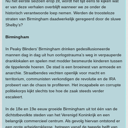
Nu het eerste seizoen erop zit, wordt het tijd eens te kijken wat
er van deze verhalen overblijft wanneer we ze onder de
historisch verantwoorde loep nemen. Werden de troosteloze
straten van Birmingham daadwerkelijk geregeerd door de sluwe
Shelby’s?
Birmingham
In Peaky Blinders’ Birmingham drinken gedesillusioneerde
mannen dag in dag uit hun oorlogstrauma’s weg in verpauperde
dranklokalen en spelen met modder besmeurde kinderen tussen
de tippelende hoeren. De stad is een broeinest van armoede en
anarchie. Straatbendes vechten openlijk voor macht en
territorium, communisten verkondigen de revolutie en de IRA
probeert van de chaos te profiteren. Het incapabele en corrupte
politiekorps kijkt slechts toe hoe de zaak steeds verder
escaleert.
In de 18e en 19e eeuw groeide Birmingham uit tot één van de
dichtstbevolkte steden van het Verenigd Koninkrijk en een
belangrijk commercieel centrum. Als gevolg hiervan ontstond er
een grote arbeidersklasse, hetgeen vanaf de tweede helft van