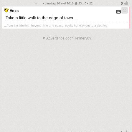
• dinsdag 10 mei 2016 @ 23:46 • 22
Voxs
Take a little walk to the edge of town...
...from the labyrinth beyond time and space, seeks her way out to a clearing
▼ Advertentie door Refinery89