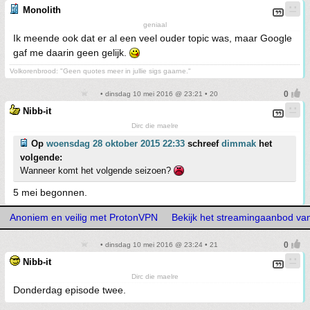
Monolith
geniaal
Ik meende ook dat er al een veel ouder topic was, maar Google
gaf me daarin geen gelijk.
Volkorenbrood: "Geen quotes meer in jullie sigs gaarne."
• dinsdag 10 mei 2016 @ 23:21 • 20
Nibb-it
Dirc die maelre
Op
woensdag 28 oktober 2015 22:33
schreef
dimmak
het
volgende:
Wanneer komt het volgende seizoen?
5 mei begonnen.
Anoniem en veilig met ProtonVPN
Bekijk het streamingaanbod va
• dinsdag 10 mei 2016 @ 23:24 • 21
Nibb-it
Dirc die maelre
Donderdag episode twee.