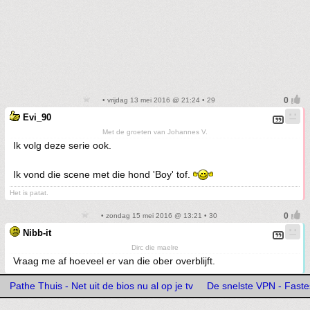
• vrijdag 13 mei 2016 @ 21:24 • 29
Evi_90
Met de groeten van Johannes V.
Ik volg deze serie ook.
Ik vond die scene met die hond 'Boy' tof.
Het is patat.
• zondag 15 mei 2016 @ 13:21 • 30
Nibb-it
Dirc die maelre
Vraag me af hoeveel er van die ober overblijft.
Pathe Thuis - Net uit de bios nu al op je tv
De snelste VPN - Fast