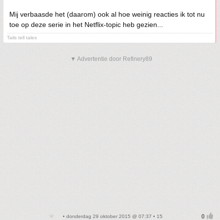
Mij verbaasde het (daarom) ook al hoe weinig reacties ik tot nu
toe op deze serie in het Netflix-topic heb gezien...
Tails tell tales
▼ Advertentie door Refinery89
• donderdag 29 oktober 2015 @ 07:37 • 15