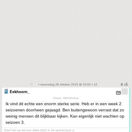
• woensdag 28 oktober 2015 @ 23:04 • 12
Eekhoorn_
Zsasz, Wahahauw
Ik vind dit echte een enorm sterke serie. Heb er in een week 2
seizoenen doorheen gejaagd. Ben buitengewoon verrast dat zo
weinig mensen dit blijkbaar kijken. Kan eigenlijk niet wachten op
seizoen 3.
Geef het op als een dikke bitch in de sportschool :z