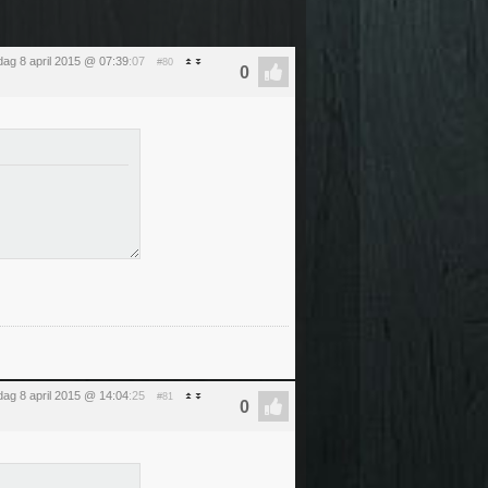
ag 8 april 2015 @ 07:39
:07
#80
ag 8 april 2015 @ 14:04
:25
#81