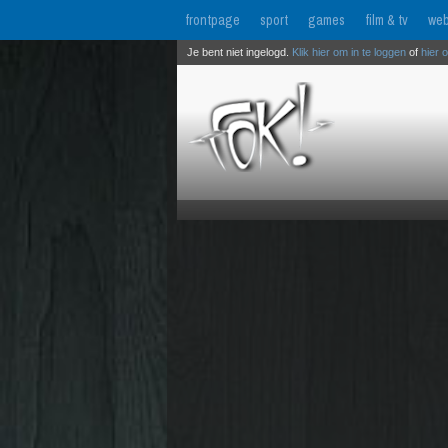
frontpage
sport
games
film & tv
web
Je bent niet ingelogd.
Klik hier om in te loggen
of
hier 