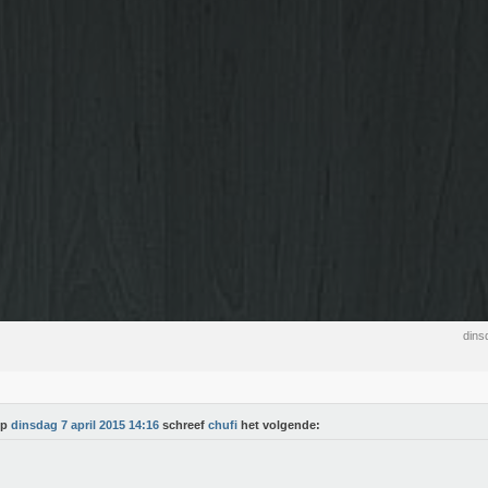
dins
Op
dinsdag 7 april 2015 14:16
schreef
chufi
het volgende: