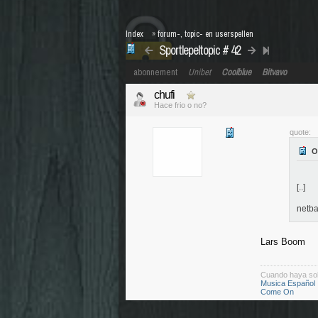
Index
»
forum-, topic- en userspellen
Sportlepeltopic # 42
abonnement
Unibet
Coolblue
Bitvavo
chufi
Hace frio o no?
quote:
[..]
netba
Lars Boom
Cuando haya so
Musica Español
Come On