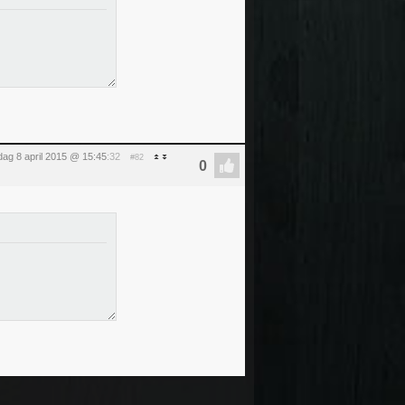
ag 8 april 2015 @ 15:45
:32
#82