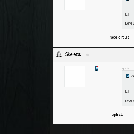
[..]
Levi 
race circuit
Skeletor.
quote:
[..]
race c
Toplijst.