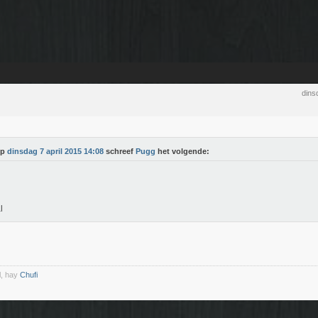
dins
Op
dinsdag 7 april 2015 14:08
schreef
Pugg
het volgende:
l
l, hay
Chufi