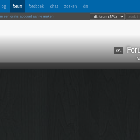
log
forum
fotoboek
chat
zoeken
dm
om een gratis account aan te maken
.
Foru
SPL
V