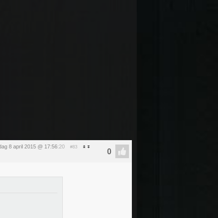
ag 8 april 2015 @ 17:56
:20
#83