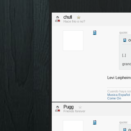
chufi
Hace frio o no?
quote:
[..]
grand
Levi Leipheim
Cuando haya so
Musica Español
Come On
Pugg
Friends forever
quote: