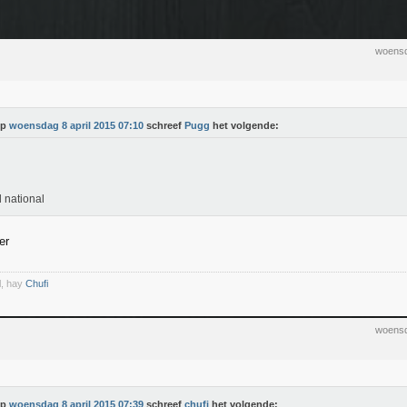
woensd
Op
woensdag 8 april 2015 07:10
schreef
Pugg
het volgende:
 national
er
l, hay
Chufi
woensd
Op
woensdag 8 april 2015 07:39
schreef
chufi
het volgende: