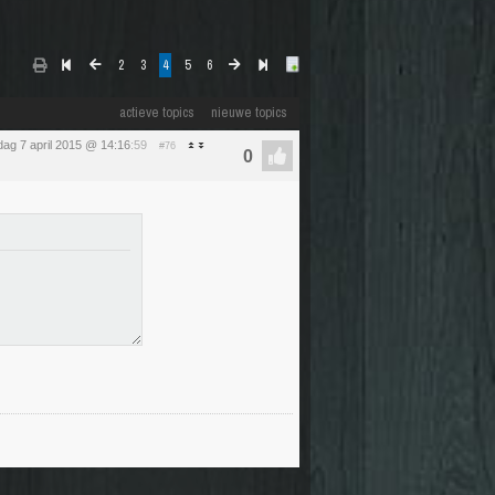
2
3
4
5
6
actieve topics
nieuwe topics
dag 7 april 2015 @ 14:16
:59
#76