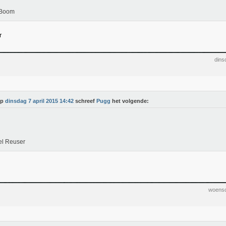
 Boom
r
dins
Op
dinsdag 7 april 2015 14:42
schreef
Pugg
het volgende:
el Reuser
woensd