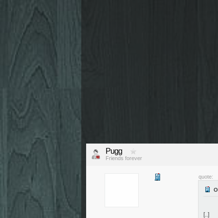
Pugg
Friends forever
quote:
[..]