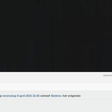
woensd
Op
woensdag 8 april 2015 15:45
schreef
Skeletor.
het volgende: