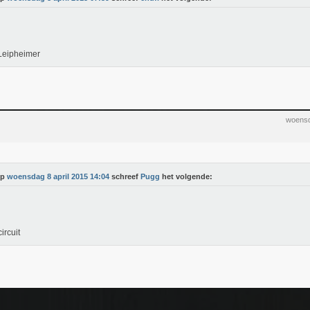
Leipheimer
woensd
Op
woensdag 8 april 2015 14:04
schreef
Pugg
het volgende:
ircuit