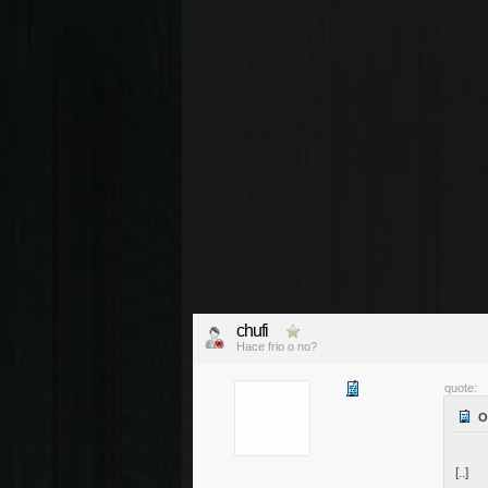
chufi
Hace frio o no?
quote:
[..]