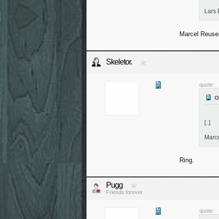
Lars
Marcel Reuse
Skeletor.
quote:
[..]
Marc
Ring.
Pugg
Friends forever
quote: