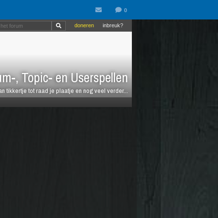
doneren
inbreuk?
m-, Topic- en Userspellen
an tikkertje tot raad je plaatje en nog veel verder...