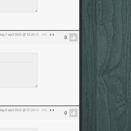
dag 7 april 2015 @ 15:20
:35
#78
ag 8 april 2015 @ 07:10
:14
#79