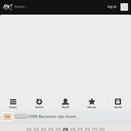
forum
log in
Index
Actief
MyAT
Nieuw
Dicht
#398 Bananen zijn krom.
fot
FOT SC
1
2
3
4
5
6
7
8
9
10
11