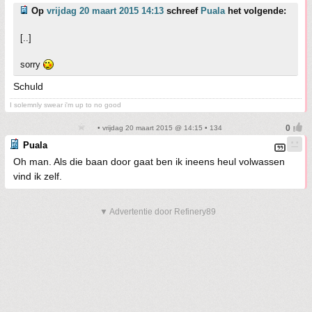
Op
vrijdag 20 maart 2015 14:13
schreef
Puala
het volgende:
[..]
sorry
Schuld
I solemnly swear i'm up to no good
• vrijdag 20 maart 2015 @ 14:15 • 134
Puala
Oh man. Als die baan door gaat ben ik ineens heul volwassen
vind ik zelf.
▼ Advertentie door Refinery89