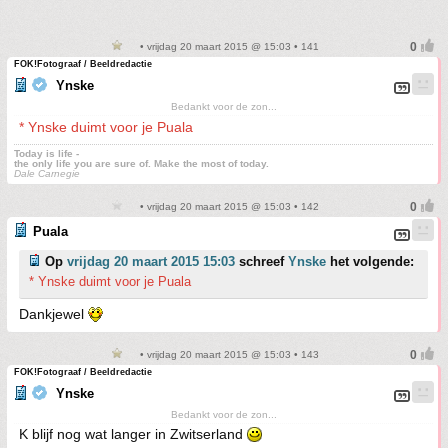
• vrijdag 20 maart 2015 @ 15:03 • 141
FOK!Fotograaf / Beeldredactie
Ynske
Bedankt voor de zon...
* Ynske duimt voor je Puala
Today is life -
the only life you are sure of. Make the most of today.
Dale Carnegie
• vrijdag 20 maart 2015 @ 15:03 • 142
Puala
Op
vrijdag 20 maart 2015 15:03
schreef
Ynske
het volgende:
* Ynske duimt voor je Puala
Dankjewel
• vrijdag 20 maart 2015 @ 15:03 • 143
FOK!Fotograaf / Beeldredactie
Ynske
Bedankt voor de zon...
K blijf nog wat langer in Zwitserland