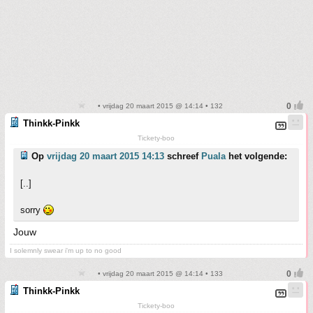
• vrijdag 20 maart 2015 @ 14:14 • 132
Thinkk-Pinkk
Tickety-boo
Op
vrijdag 20 maart 2015 14:13
schreef
Puala
het volgende:
[..]
sorry
Jouw
I solemnly swear i'm up to no good
• vrijdag 20 maart 2015 @ 14:14 • 133
Thinkk-Pinkk
Tickety-boo