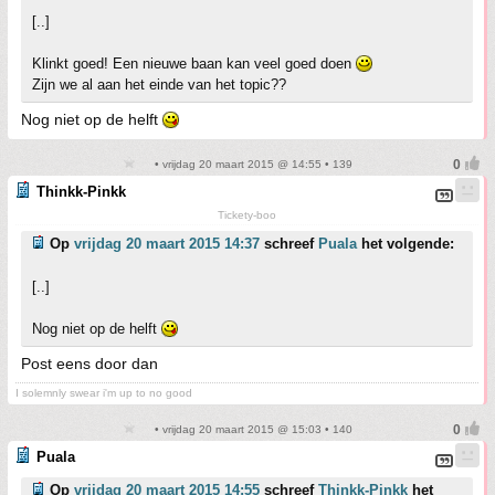
[..]
Klinkt goed! Een nieuwe baan kan veel goed doen
Zijn we al aan het einde van het topic??
Nog niet op de helft
• vrijdag 20 maart 2015 @ 14:55 • 139
Thinkk-Pinkk
Tickety-boo
Op
vrijdag 20 maart 2015 14:37
schreef
Puala
het volgende:
[..]
Nog niet op de helft
Post eens door dan
I solemnly swear i'm up to no good
• vrijdag 20 maart 2015 @ 15:03 • 140
Puala
Op
vrijdag 20 maart 2015 14:55
schreef
Thinkk-Pinkk
het