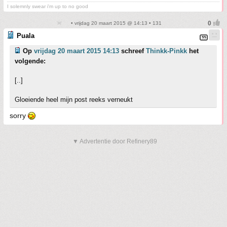
I solemnly swear i'm up to no good
• vrijdag 20 maart 2015 @ 14:13 • 131
Puala
Op
vrijdag 20 maart 2015 14:13
schreef
Thinkk-Pinkk
het
volgende:
[..]
Gloeiende heel mijn post reeks verneukt
sorry
▼ Advertentie door Refinery89