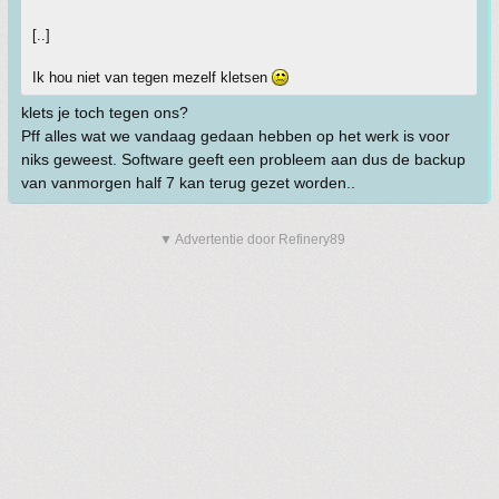
[..]
Ik hou niet van tegen mezelf kletsen
klets je toch tegen ons?
Pff alles wat we vandaag gedaan hebben op het werk is voor
niks geweest. Software geeft een probleem aan dus de backup
van vanmorgen half 7 kan terug gezet worden..
▼ Advertentie door Refinery89