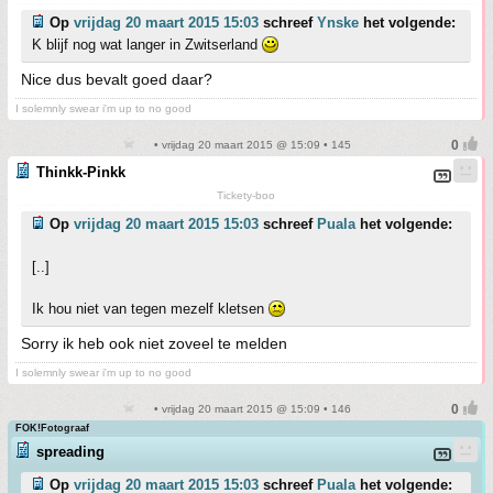
Op
vrijdag 20 maart 2015 15:03
schreef
Ynske
het volgende:
K blijf nog wat langer in Zwitserland
Nice dus bevalt goed daar?
I solemnly swear i'm up to no good
• vrijdag 20 maart 2015 @ 15:09 • 145
Thinkk-Pinkk
Tickety-boo
Op
vrijdag 20 maart 2015 15:03
schreef
Puala
het volgende:
[..]
Ik hou niet van tegen mezelf kletsen
Sorry ik heb ook niet zoveel te melden
I solemnly swear i'm up to no good
• vrijdag 20 maart 2015 @ 15:09 • 146
FOK!Fotograaf
spreading
Op
vrijdag 20 maart 2015 15:03
schreef
Puala
het volgende: