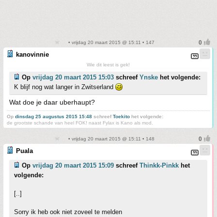
• vrijdag 20 maart 2015 @ 15:11 • 147
kanovinnie
Wie dit leest is gek!
Op
vrijdag 20 maart 2015 15:03
schreef
Ynske
het volgende:
K blijf nog wat langer in Zwitserland
Wat doe je daar uberhaupt?
Op
dinsdag 25 augustus 2015 15:48
schreef
Toekito
het volgende:
de grootste schande van heel FOK! naast Fylax is Kano als mod.
• vrijdag 20 maart 2015 @ 15:11 • 148
Puala
Op
vrijdag 20 maart 2015 15:09
schreef
Thinkk-Pinkk
het
volgende:
[..]
Sorry ik heb ook niet zoveel te melden