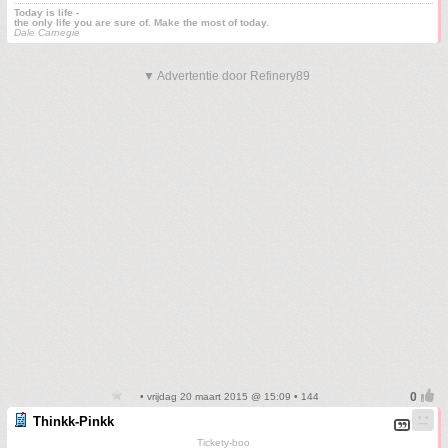
Today is life -
the only life you are sure of. Make the most of today.
Dale Carnegie
▼ Advertentie door Refinery89
• vrijdag 20 maart 2015 @ 15:09 • 144
Thinkk-Pinkk
Tickety-boo