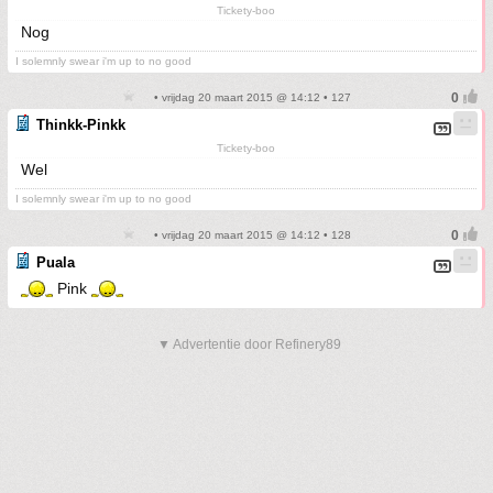
Tickety-boo
Nog
I solemnly swear i'm up to no good
• vrijdag 20 maart 2015 @ 14:12 • 127
Thinkk-Pinkk
Tickety-boo
Wel
I solemnly swear i'm up to no good
• vrijdag 20 maart 2015 @ 14:12 • 128
Puala
Pink
▼ Advertentie door Refinery89