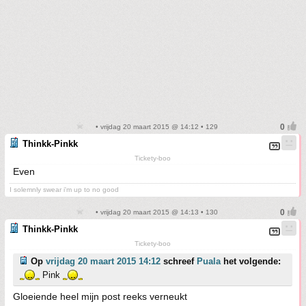
• vrijdag 20 maart 2015 @ 14:12 • 129
Thinkk-Pinkk
Tickety-boo
Even
I solemnly swear i'm up to no good
• vrijdag 20 maart 2015 @ 14:13 • 130
Thinkk-Pinkk
Tickety-boo
Op
vrijdag 20 maart 2015 14:12
schreef
Puala
het volgende:
Pink
Gloeiende heel mijn post reeks verneukt