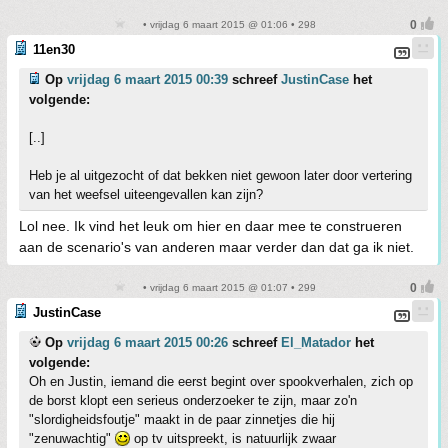
• vrijdag 6 maart 2015 @ 01:06 • 298
11en30
Op
vrijdag 6 maart 2015 00:39
schreef
JustinCase
het
volgende:
[..]
Heb je al uitgezocht of dat bekken niet gewoon later door vertering
van het weefsel uiteengevallen kan zijn?
Lol nee. Ik vind het leuk om hier en daar mee te construeren
aan de scenario's van anderen maar verder dan dat ga ik niet.
• vrijdag 6 maart 2015 @ 01:07 • 299
JustinCase
Op
vrijdag 6 maart 2015 00:26
schreef
El_Matador
het
volgende:
Oh en Justin, iemand die eerst begint over spookverhalen, zich op
de borst klopt een serieus onderzoeker te zijn, maar zo'n
"slordigheidsfoutje" maakt in de paar zinnetjes die hij
"zenuwachtig"
op tv uitspreekt, is natuurlijk zwaar