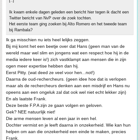
[..]
Ik kwam enkele dagen geleden een bericht hier tegen ik dacht een
Twitter bericht van NvP over de zoek tochten.
Het eerste team ging zoeken bij Alto Romero en het tweede team
bij Rambala?
Ik ga misschien nu iets heel lelijks zeggen.
Bij mij komt het een beetje over dat Hans (geen man van de
wereld maar wel slim en jongens wat een respect hoe hij in de
media iedere keer is!) zich vastklampt aan mensen die in zijn
ogen meer expertise hebben dan hij.
Eerst Pitty. (wat deed ze veel voor hen...not!)
Daarna de oud-rechercheurs. (geen idee hoe dat is verlopen
maar als de rechercheurs denken aan een misdrijf en Hans nu
opeens aan een ongeluk zal dat ook wel niet echt lekker zijn)
En als laatste Frank.
Deze beste F.P.A zijn ze gaan volgen en geloven.
Gek? NEE natuurlijk niet!
Die arme mensen leven al een jaar in een hel.
Dochter vermist en je leeft daarna in onzekerheid. Wie kan hun
helpen om aan die onzekerheid een einde te maken, precies
Frank.