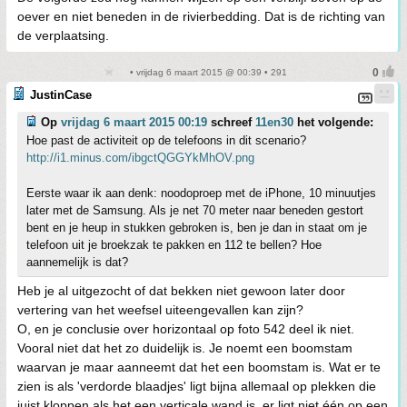
oever en niet beneden in de rivierbedding. Dat is de richting van
de verplaatsing.
• vrijdag 6 maart 2015 @ 00:39 • 291
JustinCase
Op
vrijdag 6 maart 2015 00:19
schreef
11en30
het volgende:
Hoe past de activiteit op de telefoons in dit scenario?
http://i1.minus.com/ibgctQGGYkMhOV.png
Eerste waar ik aan denk: noodoproep met de iPhone, 10 minuutjes
later met de Samsung. Als je net 70 meter naar beneden gestort
bent en je heup in stukken gebroken is, ben je dan in staat om je
telefoon uit je broekzak te pakken en 112 te bellen? Hoe
aannemelijk is dat?
Heb je al uitgezocht of dat bekken niet gewoon later door
vertering van het weefsel uiteengevallen kan zijn?
O, en je conclusie over horizontaal op foto 542 deel ik niet.
Vooral niet dat het zo duidelijk is. Je noemt een boomstam
waarvan je maar aanneemt dat het een boomstam is. Wat er te
zien is als 'verdorde blaadjes' ligt bijna allemaal op plekken die
juist kloppen als het een verticale wand is, er ligt niet één op een