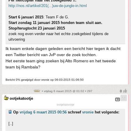
Per helicopter naar het zoekgebied !!:
http://nos.nl/artikel/201(...)uw-de-jungle-in.html
Start 6 januari 2015
: Team F de G.
Start zondag 11 januari 2015 honden team sluit aan.
Stop/terugtocht 23 januari 2015
zoek nog even verder naar het echte zoekgebied tijdens de
uitvoering
Ik kwam enkele dagen geleden een bericht hier tegen ik dacht
een Twitter bericht van JvP over de zoek tochten.
Het eerste team ging zoeken bij Alto Romero en het tweede
team bij Rambala?
Bericht 0% gewijzigd door vronie op 06-03-2015 01:06:50
• vrijdag 6 maart 2015 @ 01:02 • 297
ootjekatootje
ootjekatootje
Op
vrijdag 6 maart 2015 00:56
schreef
vronie
het volgende:
[..]