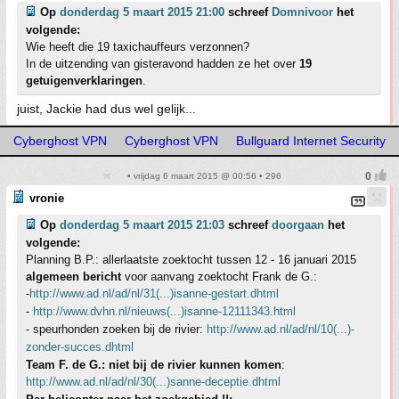
Op
donderdag 5 maart 2015 21:00
schreef
Domnivoor
het
volgende:
Wie heeft die 19 taxichauffeurs verzonnen?
In de uitzending van gisteravond hadden ze het over
19
getuigenverklaringen
.
juist, Jackie had dus wel gelijk...
Cyberghost VPN
Cyberghost VPN
Bullguard Internet Security
• vrijdag 6 maart 2015 @ 00:56 • 296
vronie
Op
donderdag 5 maart 2015 21:03
schreef
doorgaan
het
volgende:
Planning B.P.: allerlaatste zoektocht tussen 12 - 16 januari 2015
algemeen bericht
voor aanvang zoektocht Frank de G.:
-
http://www.ad.nl/ad/nl/31(...)isanne-gestart.dhtml
-
http://www.dvhn.nl/nieuws(...)isanne-12111343.html
- speurhonden zoeken bij de rivier:
http://www.ad.nl/ad/nl/10(...)-
zonder-succes.dhtml
Team F. de G.: niet bij de rivier kunnen komen
:
http://www.ad.nl/ad/nl/30(...)sanne-deceptie.dhtml