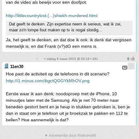
van de video als bewijs voor een doofpot:
http://littlecountrylost.(...)shiekh-murdered.html
Dat geeft te denken. Zijn expertise neem ik serieus, wat ik zei,
maar zo'n lompe fout maken op tv is nogal slordig...
Ja, het geeft te denken, en dat doe ik ook: ik denk dat vergissen
menselijk is, en dat Frank (v?)dG een mens is.
• vrijdag 6 maart 2015 @ 00:19 • 281
11en30
Hoe past de activiteit op de telefoons in dit scenario?
http://i1.minus.com/ibgctQGGYkMhOV.png
Eerste waar ik aan denk: noodoproep met de iPhone, 10
minuutjes later met de Samsung. Als je net 70 meter naar
beneden gestort bent en je heup in stukken gebroken is, ben je
dan in staat om je telefoon uit je broekzak te pakken en 112 te
bellen? Hoe aannemelijk is dat?
▼ Advertentie door Refinery89