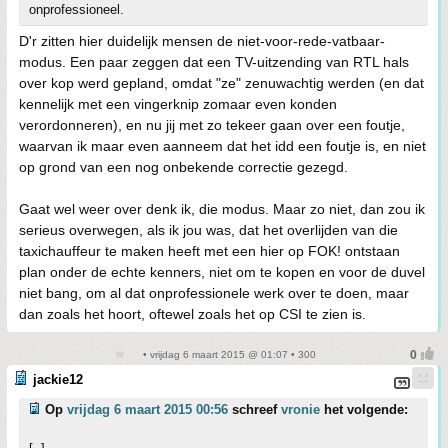
onprofessioneel.
D'r zitten hier duidelijk mensen de niet-voor-rede-vatbaar-
modus. Een paar zeggen dat een TV-uitzending van RTL hals
over kop werd gepland, omdat "ze" zenuwachtig werden (en dat
kennelijk met een vingerknip zomaar even konden
verordonneren), en nu jij met zo tekeer gaan over een foutje,
waarvan ik maar even aanneem dat het idd een foutje is, en niet
op grond van een nog onbekende correctie gezegd.
Gaat wel weer over denk ik, die modus. Maar zo niet, dan zou ik
serieus overwegen, als ik jou was, dat het overlijden van die
taxichauffeur te maken heeft met een hier op FOK! ontstaan
plan onder de echte kenners, niet om te kopen en voor de duvel
niet bang, om al dat onprofessionele werk over te doen, maar
dan zoals het hoort, oftewel zoals het op CSI te zien is.
• vrijdag 6 maart 2015 @ 01:07 • 300
jackie12
Op
vrijdag 6 maart 2015 00:56
schreef
vronie
het volgende: