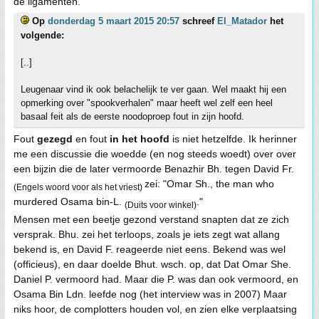
de ligamenten.
Op
donderdag 5 maart 2015 20:57
schreef
El_Matador
het
volgende:
[..]
Leugenaar vind ik ook belachelijk te ver gaan. Wel maakt hij een
opmerking over "spookverhalen" maar heeft wel zelf een heel
basaal feit als de eerste noodoproep fout in zijn hoofd.
Fout
gezegd
en fout
in het hoofd
is niet hetzelfde. Ik herinner
me een discussie die woedde (en nog steeds woedt) over over
een bijzin die de later vermoorde Benazhir Bh. tegen David Fr.
zei: "Omar Sh., the man who
(Engels woord voor als het vriest)
murdered Osama bin-L.
."
(Duits voor winkel)
Mensen met een beetje gezond verstand snapten dat ze zich
versprak. Bhu. zei het terloops, zoals je iets zegt wat allang
bekend is, en David F. reageerde niet eens. Bekend was wel
(officieus), en daar doelde Bhut. wsch. op, dat Dat Omar She.
Daniel P. vermoord had. Maar die P. was dan ook vermoord, en
Osama Bin Ldn. leefde nog (het interview was in 2007) Maar
niks hoor, de complotters houden vol, en zien elke verplaatsing