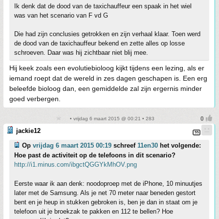
Ik denk dat de dood van de taxichauffeur een spaak in het wiel
was van het scenario van F vd G
Die had zijn conclusies getrokken en zijn verhaal klaar. Toen werd
de dood van de taxichauffeur bekend en zette alles op losse
schroeven. Daar was hij zichtbaar niet blij mee.
Hij keek zoals een evolutiebioloog kijkt tijdens een lezing, als er
iemand roept dat de wereld in zes dagen geschapen is. Een erg
beleefde bioloog dan, een gemiddelde zal zijn ergernis minder
goed verbergen.
• vrijdag 6 maart 2015 @ 00:21 • 283
jackie12
Op
vrijdag 6 maart 2015 00:19
schreef
11en30
het volgende:
Hoe past de activiteit op de telefoons in dit scenario?
http://i1.minus.com/ibgctQGGYkMhOV.png
Eerste waar ik aan denk: noodoproep met de iPhone, 10 minuutjes
later met de Samsung. Als je net 70 meter naar beneden gestort
bent en je heup in stukken gebroken is, ben je dan in staat om je
telefoon uit je broekzak te pakken en 112 te bellen? Hoe