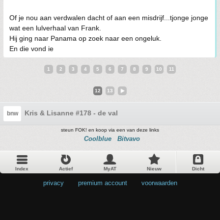
Of je nou aan verdwalen dacht of aan een misdrijf...tjonge jonge
wat een lulverhaal van Frank.
Hij ging naar Panama op zoek naar een ongeluk.
En die vond ie
1
2
3
4
5
6
7
8
9
10
11
12
13
Kris & Lisanne #178 - de val
bnw
steun FOK! en koop via een van deze links
Coolblue
Bitvavo
Index
Actief
MyAT
Nieuw
Dicht
privacy
•
premium account
•
voorwaarden