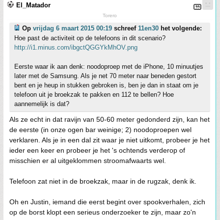
El_Matador
Torero
Op
vrijdag 6 maart 2015 00:19
schreef
11en30
het volgende:
Hoe past de activiteit op de telefoons in dit scenario?
http://i1.minus.com/ibgctQGGYkMhOV.png
Eerste waar ik aan denk: noodoproep met de iPhone, 10 minuutjes
later met de Samsung. Als je net 70 meter naar beneden gestort
bent en je heup in stukken gebroken is, ben je dan in staat om je
telefoon uit je broekzak te pakken en 112 te bellen? Hoe
aannemelijk is dat?
Als ze echt in dat ravijn van 50-60 meter gedonderd zijn, kan het
de eerste (in onze ogen bar weinige; 2) noodoproepen wel
verklaren. Als je in een dal zit waar je niet uitkomt, probeer je het
ieder een keer en probeer je het 's ochtends verderop of
misschien er al uitgeklommen stroomafwaarts wel.
Telefoon zat niet in de broekzak, maar in de rugzak, denk ik.
Oh en Justin, iemand die eerst begint over spookverhalen, zich
op de borst klopt een serieus onderzoeker te zijn, maar zo'n