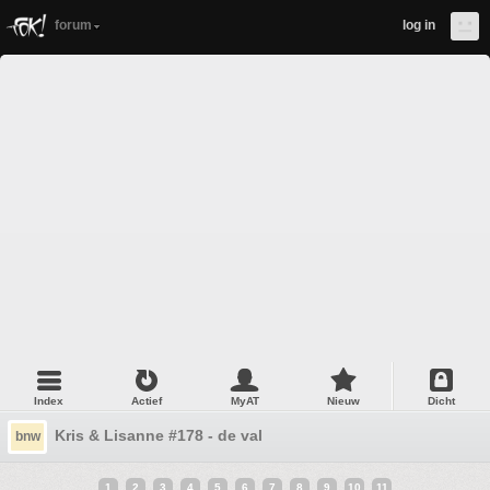
forum
log in
Index
Actief
MyAT
Nieuw
Dicht
Kris & Lisanne #178 - de val
bnw
1
2
3
4
5
6
7
8
9
10
11