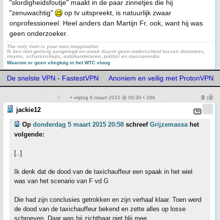
"slordigheidsfoutje" maakt in de paar zinnetjes die hij
"zenuwachtig"
op tv uitspreekt, is natuurlijk zwaar
onprofessioneel. Heel anders dan Martijn Fr. ook, want hij was
geen onderzoeker.
The only limit is your own imagination
Ik ben niet gelovig aangelegd en maak daarin geen onderscheid tussen dominees,
imams, scharenslieps, autohandelaren, politici en massamedia
Waarom er geen vliegtuig in het WTC vloog
De snelste VPN - FastestVPN
Anoniem en veilig met ProtonVPN
• vrijdag 6 maart 2015 @ 00:30 • 286
jackie12
Op
donderdag 5 maart 2015 20:58
schreef
Grijzemassa
het
volgende:
[..]
Ik denk dat de dood van de taxichauffeur een spaak in het wiel
was van het scenario van F vd G
Die had zijn conclusies getrokken en zijn verhaal klaar. Toen werd
de dood van de taxichauffeur bekend en zette alles op losse
schroeven. Daar was hij zichtbaar niet blij mee.