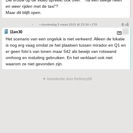
Die vrouw op de video spreekt ook over: ""na een beetje
heen
en weer rijden
met de taxi"?
Maar dit blijft open.
• donderdag 5 maart 2015 @ 23:34 • 278
11en30
Het scenario van een ongeluk is niet verkeerd. Alleen de lokatie
is nog erg vaag omdat ze het plaatsen tussen mirador en Q1 en
er geen foto's van tonen maar 542 als bewijs van rotswand
omhoog en insluiting gebruiken. En het verklaart ook niet
waarom ze niet gevonden zijn.
▼ Advertentie door Refinery89