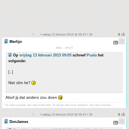
• vrijdag 13 februari 2015 @ 09:15 • 29
Merlijn
Wait... whut?
Op
vrijdag 13 februari 2015 09:05
schreef
Puala
het
volgende:
[..]
Niet slim he?
Alsof jij dat anders zou doen
"To most people, the sky is the limit. To those who love aviation, the sky is home."
• vrijdag 13 februari 2015 @ 09:15 • 30
DonJames