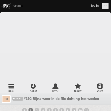
forum
log in
Index
Actief
MyAT
Nieuw
Dicht
#392 Bijna weer in de file richting het weekend!
fot
FOT SC
1
2
3
4
5
6
7
8
9
10
11