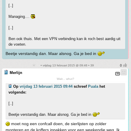
[..]
Managing....
[..]
Ben ook thuis. Met een VPN verbinding kan ik roch best aardig uit
de voeten.
Beetje verstandig dan. Maar alsnog. Ga je bed in
• vrijdag 13 februari 2015 @ 09:46 • 39
Merlijn
Wait... whut?
Op
vrijdag 13 februari 2015 09:44
schreef
Puala
het
volgende:
[..]
Beetje verstandig dan. Maar alsnog. Ga je bed in
moet nog een confcall doen, de sierlijsten op zolder
monteren en de koffers inpakken voor een weekendje weg. Ik