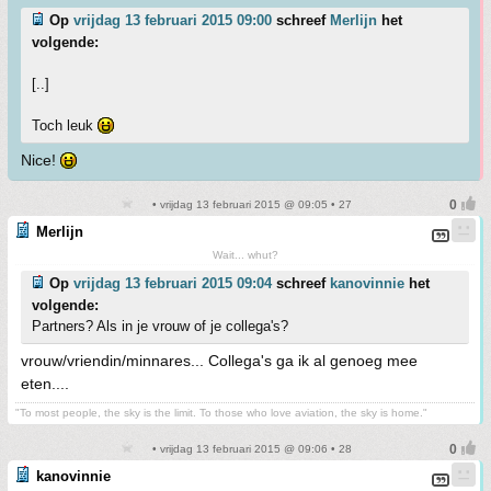
Op
vrijdag 13 februari 2015 09:00
schreef
Merlijn
het
volgende:
[..]
Toch leuk
Nice!
• vrijdag 13 februari 2015 @ 09:05 • 27
Merlijn
Wait... whut?
Op
vrijdag 13 februari 2015 09:04
schreef
kanovinnie
het
volgende:
Partners? Als in je vrouw of je collega's?
vrouw/vriendin/minnares... Collega's ga ik al genoeg mee
eten....
"To most people, the sky is the limit. To those who love aviation, the sky is home."
• vrijdag 13 februari 2015 @ 09:06 • 28
kanovinnie