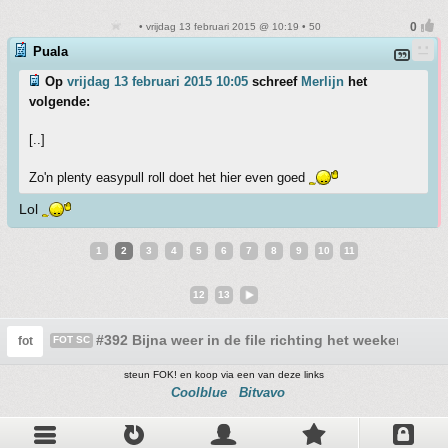
• vrijdag 13 februari 2015 @ 10:19 • 50
Puala
Op
vrijdag 13 februari 2015 10:05
schreef
Merlijn
het
volgende:
[..]
Zo'n plenty easypull roll doet het hier even goed
Lol
1
2
3
4
5
6
7
8
9
10
11
12
13
#392 Bijna weer in de file richting het weekend!
fot
FOT SC
steun FOK! en koop via een van deze links
Coolblue
Bitvavo