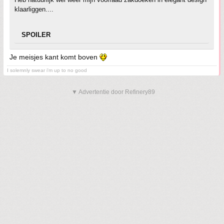
klaarliggen....
SPOILER
Je meisjes kant komt boven
I solemnly swear i'm up to no good
▼ Advertentie door Refinery89