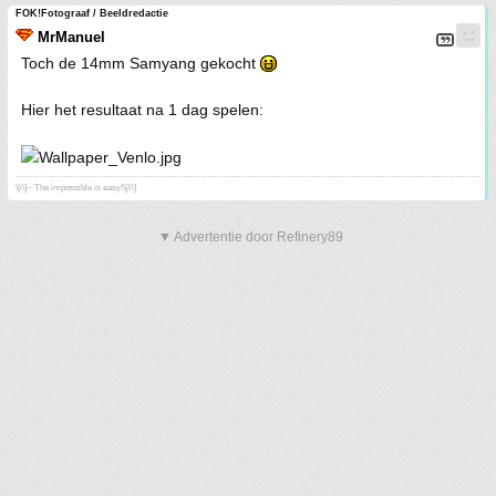
FOK!Fotograaf / Beeldredactie
MrManuel
Toch de 14mm Samyang gekocht
Hier het resultaat na 1 dag spelen:
\[i\]~ The impossible is easy!\[/i\]
▼ Advertentie door Refinery89