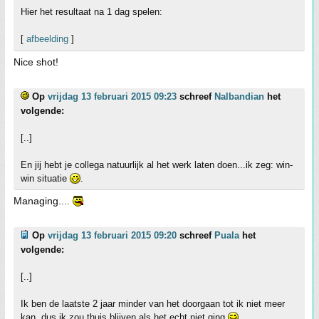
Hier het resultaat na 1 dag spelen:
[
afbeelding
]
Nice shot!
Op
vrijdag 13 februari 2015 09:23
schreef
Nalbandian
het
volgende:
[..]
En jij hebt je collega natuurlijk al het werk laten doen...ik zeg: win-
win situatie
.
Managing....
Op
vrijdag 13 februari 2015 09:20
schreef
Puala
het
volgende:
[..]
Ik ben de laatste 2 jaar minder van het doorgaan tot ik niet meer
kan, dus ik zou thuis blijven als het echt niet ging