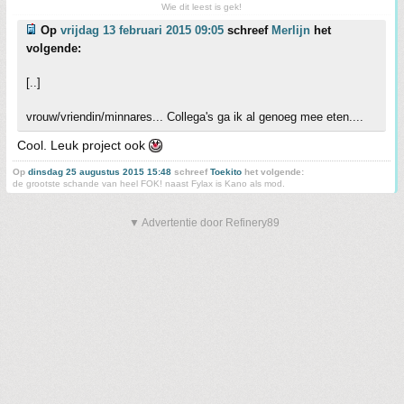
Wie dit leest is gek!
Op
vrijdag 13 februari 2015 09:05
schreef
Merlijn
het
volgende:
[..]
vrouw/vriendin/minnares... Collega's ga ik al genoeg mee eten....
Cool. Leuk project ook
Op
dinsdag 25 augustus 2015 15:48
schreef
Toekito
het volgende:
de grootste schande van heel FOK! naast Fylax is Kano als mod.
▼ Advertentie door Refinery89