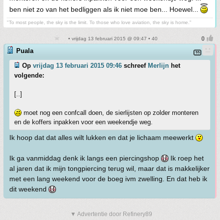
ben niet zo van het bedliggen als ik niet moe ben... Hoewel...
"To most people, the sky is the limit. To those who love aviation, the sky is home."
• vrijdag 13 februari 2015 @ 09:47 • 40
Puala
Op
vrijdag 13 februari 2015 09:46
schreef
Merlijn
het
volgende:
[..]
moet nog een confcall doen, de sierlijsten op zolder monteren
en de koffers inpakken voor een weekendje weg.
Ik hoop dat dat alles wilt lukken en dat je lichaam meewerkt
Ik ga vanmiddag denk ik langs een piercingshop
Ik roep het
al jaren dat ik mijn tongpiercing terug wil, maar dat is makkelijker
met een lang weekend voor de boeg ivm zwelling. En dat heb ik
dit weekend
▼ Advertentie door Refinery89