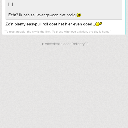
[..]
Echt? Ik heb ze liever gewoon niet nodig
Zo'n plenty easypull roll doet het hier even goed
"To most people, the sky is the limit. To those who love aviation, the sky is home."
▼ Advertentie door Refinery89