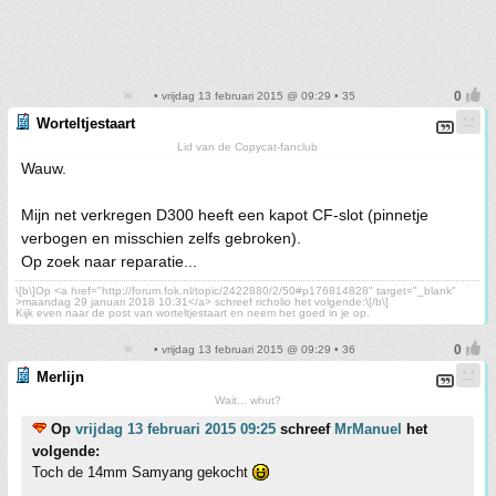
• vrijdag 13 februari 2015 @ 09:29 • 35
Worteltjestaart
Lid van de Copycat-fanclub
Wauw.
Mijn net verkregen D300 heeft een kapot CF-slot (pinnetje
verbogen en misschien zelfs gebroken).
Op zoek naar reparatie...
\[b\]Op <a href="http://forum.fok.nl/topic/2422880/2/50#p176814828" target="_blank"
>maandag 29 januari 2018 10:31</a> schreef richolio het volgende:\[/b\]
Kijk even naar de post van worteltjestaart en neem het goed in je op.
• vrijdag 13 februari 2015 @ 09:29 • 36
Merlijn
Wait... whut?
Op
vrijdag 13 februari 2015 09:25
schreef
MrManuel
het
volgende:
Toch de 14mm Samyang gekocht