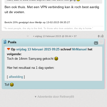
Ben ook thuis. Met een VPN verbinding kan ik roch best aardig
uit de voeten.
Bericht 20% gewijzigd door Merlijn op 13-02-2015 09:35:27
"To most people, the sky is the limit. To those who love aviation, the sky is home."
• vrijdag 13 februari 2015 @ 09:44 • 37
Puala
Op
vrijdag 13 februari 2015 09:25
schreef
MrManuel
het
volgende:
Toch de 14mm Samyang gekocht
Hier het resultaat na 1 dag spelen:
[
afbeelding
]
Tof
▼ Advertentie door Refinery89