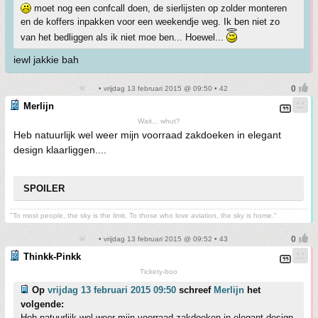
moet nog een confcall doen, de sierlijsten op zolder monteren
en de koffers inpakken voor een weekendje weg. Ik ben niet zo
van het bedliggen als ik niet moe ben... Hoewel...
iewl jakkie bah
• vrijdag 13 februari 2015 @ 09:50 • 42
Merlijn
Wait... whut?
Heb natuurlijk wel weer mijn voorraad zakdoeken in elegant
design klaarliggen....
SPOILER
"To most people, the sky is the limit. To those who love aviation, the sky is home."
• vrijdag 13 februari 2015 @ 09:52 • 43
Thinkk-Pinkk
Tickety-boo
Op
vrijdag 13 februari 2015 09:50
schreef
Merlijn
het
volgende:
Heb natuurlijk wel weer mijn voorraad zakdoeken in elegant design