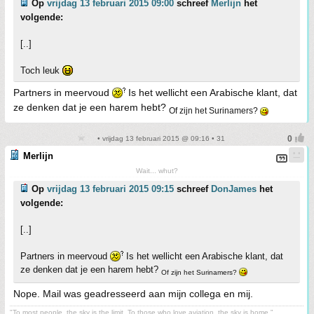
Op
vrijdag 13 februari 2015 09:00
schreef
Merlijn
het
volgende:
[..]
Toch leuk
Partners in meervoud
Is het wellicht een Arabische klant, dat
ze denken dat je een harem hebt?
Of zijn het Surinamers?
• vrijdag 13 februari 2015 @ 09:16 • 31
Merlijn
Wait... whut?
Op
vrijdag 13 februari 2015 09:15
schreef
DonJames
het
volgende:
[..]
Partners in meervoud
Is het wellicht een Arabische klant, dat
ze denken dat je een harem hebt?
Of zijn het Surinamers?
Nope. Mail was geadresseerd aan mijn collega en mij.
"To most people, the sky is the limit. To those who love aviation, the sky is home."