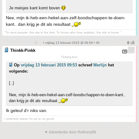
Je meisjes kant komt boven
Nee, mijn ik-heb-een-hekel-aan-zelf-boodschappen-te-doen-
kant.. dan krijg je dit als resultaat
"To most people, the sky is the limit. To those who love aviation, the sky is home."
• vrijdag 13 februari 2015 @ 09:59 • 46
Thinkk-Pinkk
Tickety-boo
Op
vrijdag 13 februari 2015 09:53
schreef
Merlijn
het
volgende:
[..]
Nee, mijn ik-heb-een-hekel-aan-zelf-boodschappen-te-doen-kant..
dan krijg je dit als resultaat
Ik geleuf d'r niks van.
I solemnly swear i'm up to no good
▼ Advertentie door Refinery89