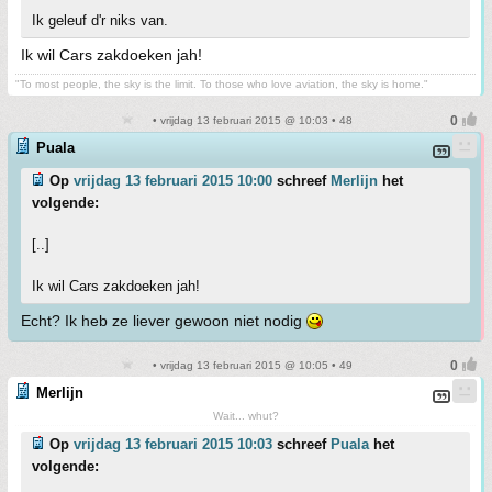
Ik geleuf d'r niks van.
Ik wil Cars zakdoeken jah!
"To most people, the sky is the limit. To those who love aviation, the sky is home."
• vrijdag 13 februari 2015 @ 10:03 • 48
Puala
Op
vrijdag 13 februari 2015 10:00
schreef
Merlijn
het
volgende:
[..]
Ik wil Cars zakdoeken jah!
Echt? Ik heb ze liever gewoon niet nodig
• vrijdag 13 februari 2015 @ 10:05 • 49
Merlijn
Wait... whut?
Op
vrijdag 13 februari 2015 10:03
schreef
Puala
het
volgende: