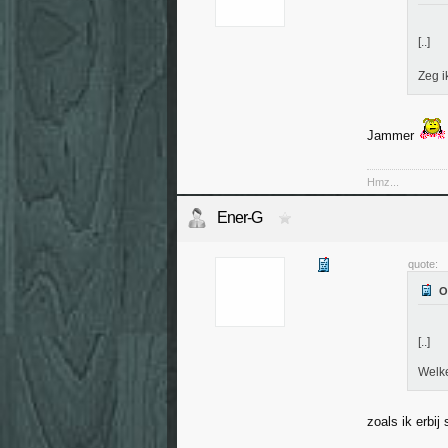
[..]
Zeg i
Jammer
Hmz...
Ener-G
quote:
[..]
Welk
zoals ik erbi