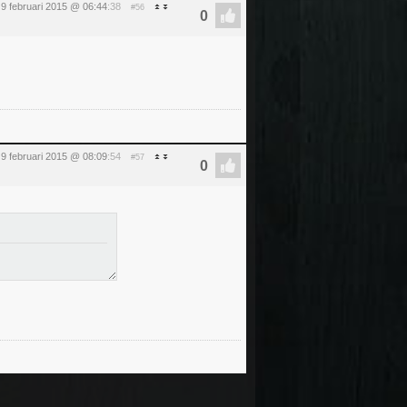
9 februari 2015 @ 06:44
:38
#56
9 februari 2015 @ 08:09
:54
#57