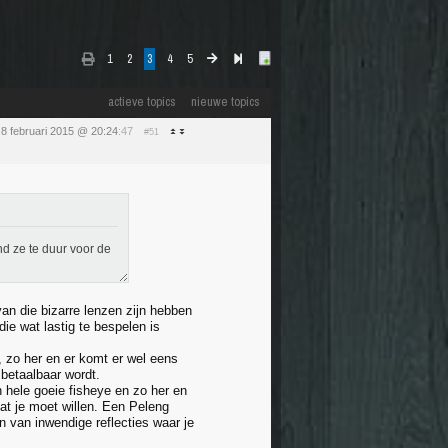
1
2
3
4
5
actieve topics
nieuwe topics
8 februari 2015 @ 20:24
:47
#51
nd ze te duur voor de
n die bizarre lenzen zijn hebben
ie wat lastig te bespelen is
 zo her en er komt er wel eens
betaalbaar wordt.
 hele goeie fisheye en zo her en
dat je moet willen. Een Peleng
n van inwendige reflecties waar je