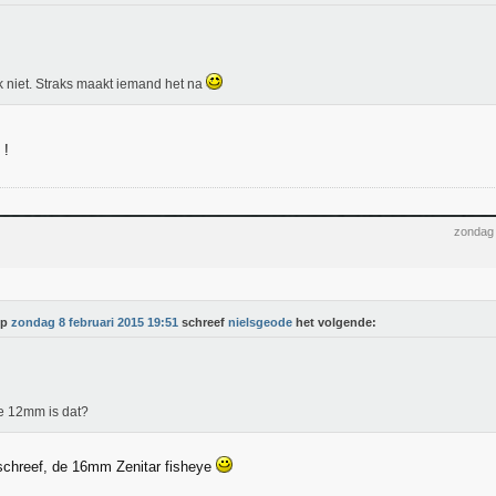
k niet. Straks maakt iemand het na
!
zondag 
Op
zondag 8 februari 2015 19:51
schreef
nielsgeode
het volgende:
e 12mm is dat?
j schreef, de 16mm Zenitar fisheye