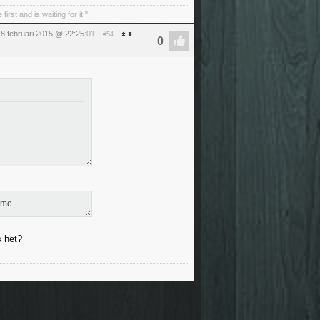
irst and is waiting for it."
8 februari 2015 @ 22:25
:01
#54
rame
 het?