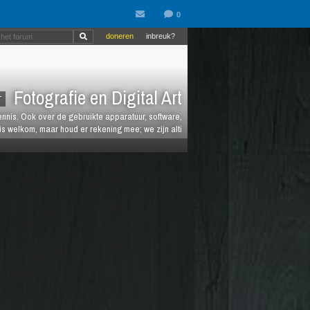
doneren
inbreuk?
Fotografie en Digital Art
T
kennis. Ook over de gebruikte apparatuur, software,
is welkom, maar houd er rekening mee; we zijn alti