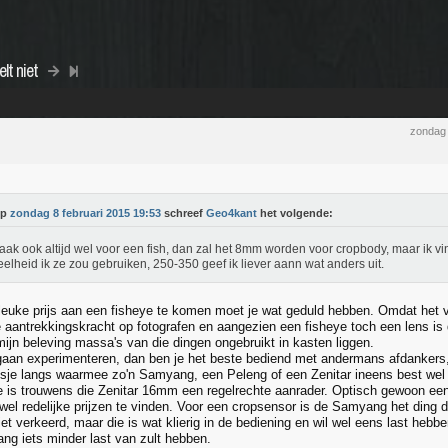
lt niet
zondag 
Op
zondag 8 februari 2015 19:53
schreef
Geo4kant
het volgende:
vaak ook altijd wel voor een fish, dan zal het 8mm worden voor cropbody, maar ik vi
elheid ik ze zou gebruiken, 250-350 geef ik liever aann wat anders uit.
euke prijs aan een fisheye te komen moet je wat geduld hebben. Omdat het va
 aantrekkingskracht op fotografen en aangezien een fisheye toch een lens is d
mijn beleving massa's van die dingen ongebruikt in kasten liggen.
gaan experimenteren, dan ben je het beste bediend met andermans afdankers,
sje langs waarmee zo'n Samyang, een Peleng of een Zenitar ineens best wel 
e is trouwens die Zenitar 16mm een regelrechte aanrader. Optisch gewoon een
 wel redelijke prijzen te vinden. Voor een cropsensor is de Samyang het ding 
t verkeerd, maar die is wat klierig in de bediening en wil wel eens last hebbe
g iets minder last van zult hebben.