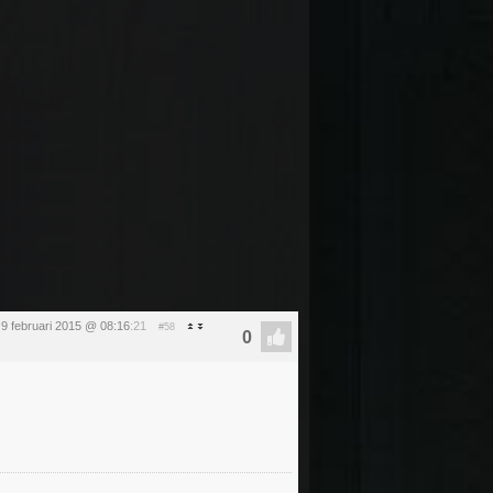
9 februari 2015 @ 08:16
:21
#58