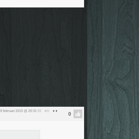
8 februari 2015 @ 20:31
:55
#52