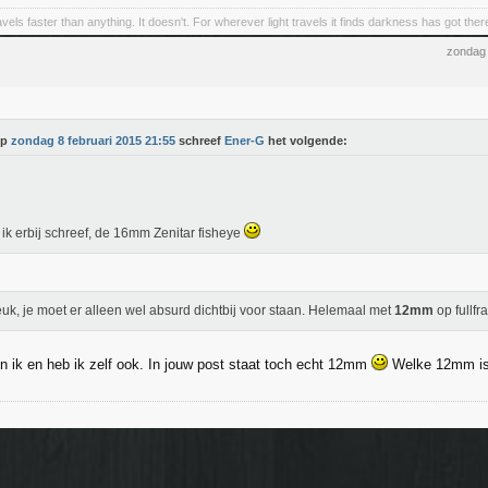
ravels faster than anything. It doesn't. For wherever light travels it finds darkness has got there f
zondag 
Op
zondag 8 februari 2015 21:55
schreef
Ener-G
het volgende:
 ik erbij schreef, de 16mm Zenitar fisheye
euk, je moet er alleen wel absurd dichtbij voor staan. Helemaal met
12mm
op fullf
en ik en heb ik zelf ook. In jouw post staat toch echt 12mm
Welke 12mm is