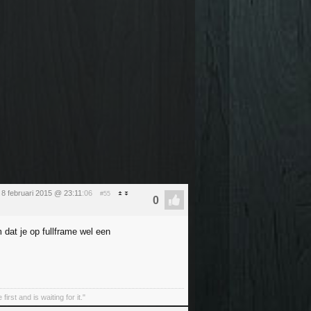
8 februari 2015 @ 23:11
:06
#55
at je op fullframe wel een
irst and is waiting for it."