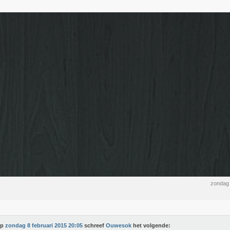
zondag 
Op
zondag 8 februari 2015 20:05
schreef
Ouwesok
het volgende: