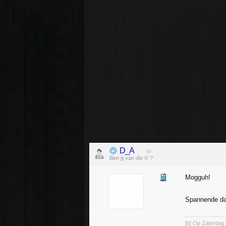
D_A
Ben jij van die © ?
Mogguh!
Spannende dag
[b] Op Zaterdag 