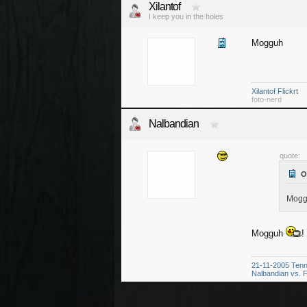
Xilantof
I keep you in the holes
Mogguh
Xilantof Flickrt
foto-nerd
Nalbandian
quote:
Mogg
Mogguh
!
21-11-2005 Tenn
Nalbandian vs. F