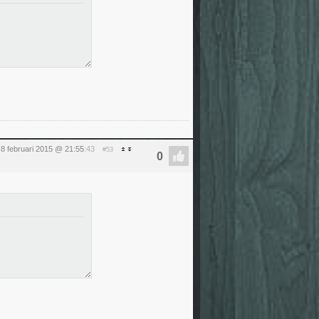
8 februari 2015 @ 21:55
:43
#53