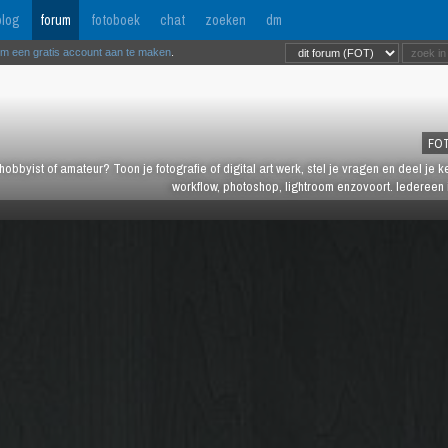
log
forum
fotoboek
chat
zoeken
dm
om een gratis account aan te maken
.
FO
hobbyist of amateur? Toon je fotografie of digital art werk, stel je vragen en deel je 
workflow, photoshop, lightroom enzovoort. Iedereen 