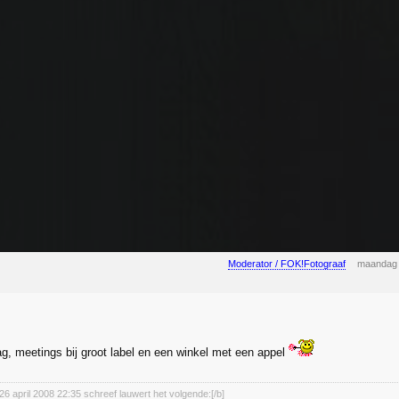
Moderator / FOK!Fotograaf
maandag 
, meetings bij groot label en een winkel met een appel
26 april 2008 22:35 schreef lauwert het volgende:[/b]