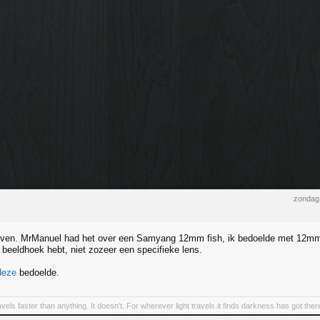
zondag 
ven. MrManuel had het over een Samyang 12mm fish, ik bedoelde met 12mm d
 beeldhoek hebt, niet zozeer een specifieke lens.
deze
bedoelde.
ravels faster than anything. It doesn't. For wherever light travels it finds darkness has got there f