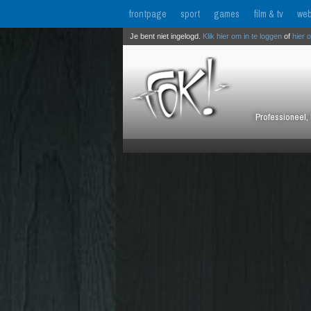
frontpage
sport
games
film & tv
web
Je bent niet ingelogd.
Klik hier om in te loggen
of
hier 
Professioneel, 