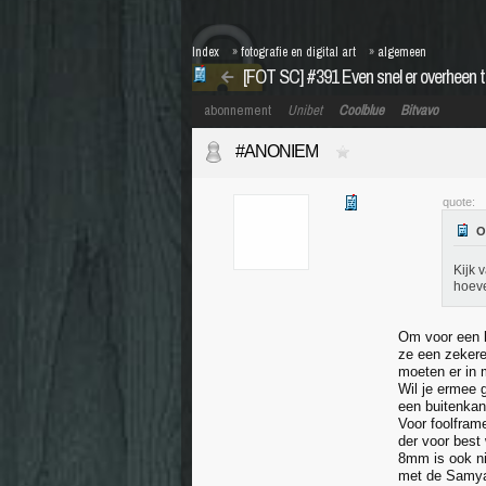
Index
»
fotografie en digital art
»
algemeen
[FOT SC] #391 Even snel er overheen te
abonnement
Unibet
Coolblue
Bitvavo
#ANONIEM
quote:
Kijk 
hoeve
Om voor een l
ze een zekere
moeten er in 
Wil je ermee 
een buitenkan
Voor foolfram
der voor best
8mm is ook nie
met de Samyan