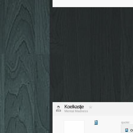
Koelkastje
Mental Madness
quote: