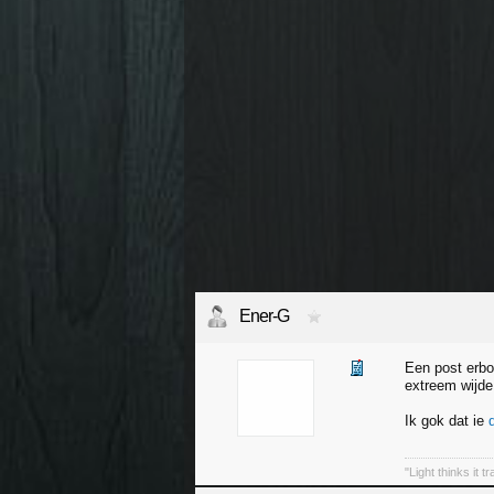
Ener-G
Een post erbo
extreem wijde
Ik gok dat ie
"Light thinks it t