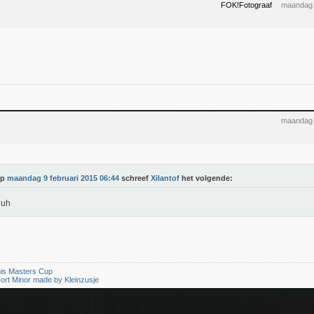
FOK!Fotograaf
maandag 
maandag 
Op
maandag 9 februari 2015 06:44
schreef
Xilantof
het volgende:
uh
is Masters Cup
ort Minor made by Kleinzusje