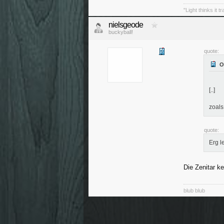
"Light thinks it t
nielsgeode
buckyball!
quote:
[..]
zoals
quote:
Erg l
Die Zenitar k
blub blub