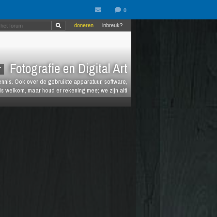
doneren
inbreuk?
Fotografie en Digital Art
T
kennis. Ook over de gebruikte apparatuur, software,
is welkom, maar houd er rekening mee; we zijn alti