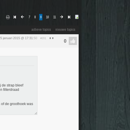
7
8
9
10
11
actieve topics
nieuwe topics
5 januari 2015 @ 17:31
:50
#201
j de strap bleef
n filterdraad
m of de groothoek was