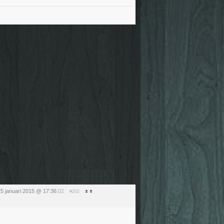
5 januari 2015 @ 17:36
:02
#202