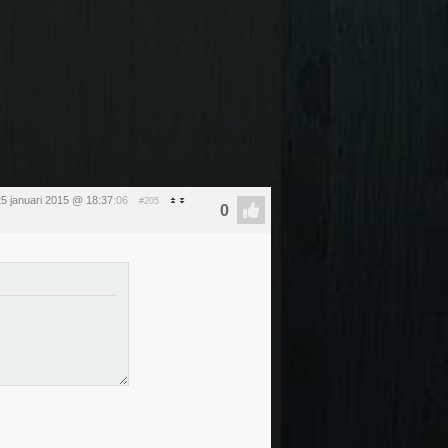
5 januari 2015 @ 18:37
:06
#205