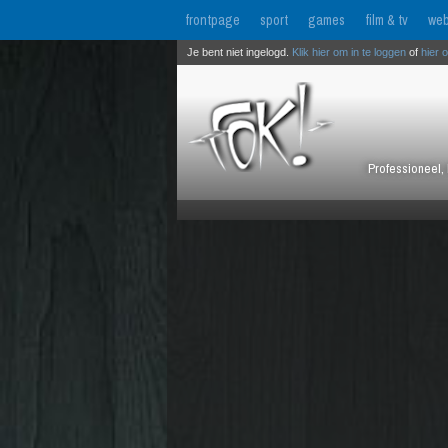
frontpage
sport
games
film & tv
web
Je bent niet ingelogd.
Klik hier om in te loggen
of
hier 
Professioneel, 