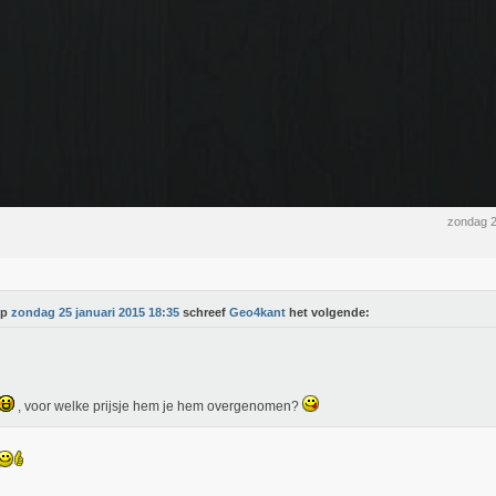
zondag 2
Op
zondag 25 januari 2015 18:35
schreef
Geo4kant
het volgende:
, voor welke prijsje hem je hem overgenomen?