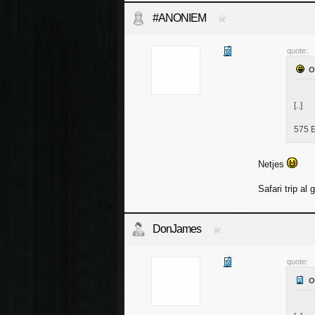
#ANONIEM
quote:
[..]
575 
Netjes
Safari trip al
DonJames
quote: