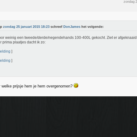
zondag 2
Op
zondag 25 januari 2015 18:23
schreef
DonJames
het volgende:
oor weinig een tweede/derde/negendehands 100-400L gekocht. Ziet er afgeknaaid 
r prima plaatjes dacht ik zo:
elding
]
elding
]
r welke prijsje hem je hem overgenomen?