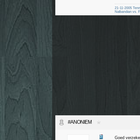
21-11-2005 Tenn
Nalbandian vs. F
#ANONIEM
Goed verzeker