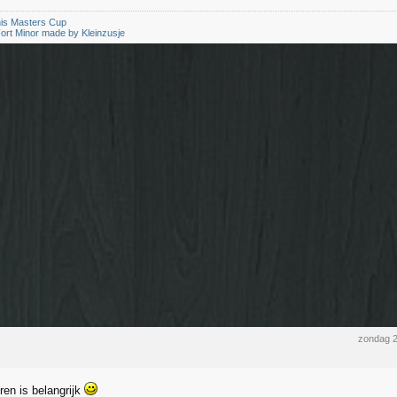
is Masters Cup
ort Minor made by Kleinzusje
zondag 2
en is belangrijk