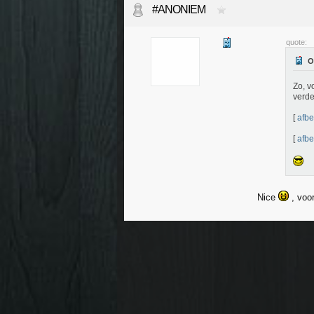
#ANONIEM
quote:
Zo, v
verde
[
afbe
[
afbe
Nice
, voo