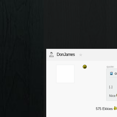
DonJames
quote:
[..]
Nice
575 Ekkies