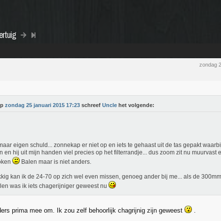
ertuig
zondag 2
Op
zondag 25 januari 2015 17:23
schreef
Uncle
het volgende:
maar eigen schuld... zonnekap er niet op en iets te gehaast uit de tas gepakt waarbi
n en hij uit mijn handen viel precies op het filterrandje... dus zoom zit nu muurvast e
oken
Balen maar is niet anders.
kig kan ik de 24-70 op zich wel even missen, genoeg ander bij me... als de 300m
len was ik iets chagerijniger geweest nu
ders prima mee om. Ik zou zelf behoorlijk chagrijnig zijn geweest
.