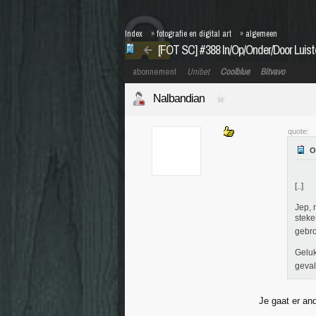
Index
»
fotografie en digital art
»
algemeen
[FOT SC] #388 In/Op/Onder/Door Luist
abonnement
Unibet
Coolblue
Bitvavo
Nalbandian
quote:
[..]
Jep, 
steke
gebr
Geluk
geval
Je gaat er an