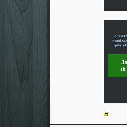
om dez
noodzake
gebruik
J
ik