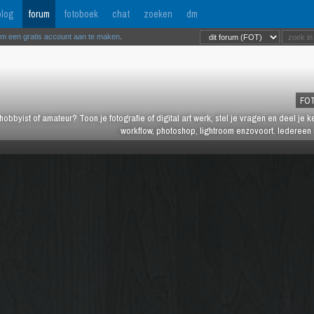
log
forum
fotoboek
chat
zoeken
dm
om een gratis account aan te maken
.
FO
hobbyist of amateur? Toon je fotografie of digital art werk, stel je vragen en deel je 
workflow, photoshop, lightroom enzovoort. Iedereen 