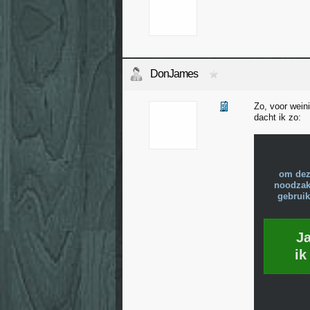
DonJames
Zo, voor wein
dacht ik zo:
om dez
noodzake
gebruik
J
ik