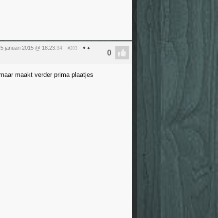
5 januari 2015 @ 18:23
:34
#203
maar maakt verder prima plaatjes