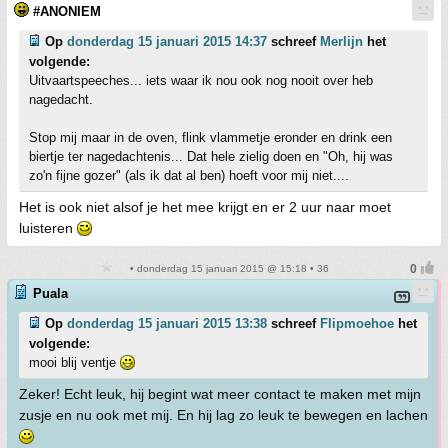
#ANONIEM
Op
donderdag 15 januari 2015 14:37
schreef
Merlijn
het
volgende:
Uitvaartspeeches... iets waar ik nou ook nog nooit over heb
nagedacht.
Stop mij maar in de oven, flink vlammetje eronder en drink een
biertje ter nagedachtenis... Dat hele zielig doen en "Oh, hij was
zo'n fijne gozer" (als ik dat al ben) hoeft voor mij niet....
Het is ook niet alsof je het mee krijgt en er 2 uur naar moet
luisteren
• donderdag 15 januari 2015 @ 15:18 • 36
Puala
Op
donderdag 15 januari 2015 13:38
schreef
Flipmoehoe
het
volgende:
mooi blij ventje
Zeker! Echt leuk, hij begint wat meer contact te maken met mijn
zusje en nu ook met mij. En hij lag zo leuk te bewegen en lachen