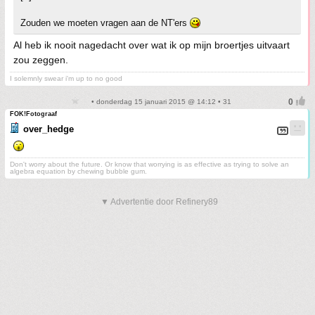
Zouden we moeten vragen aan de NT'ers
Al heb ik nooit nagedacht over wat ik op mijn broertjes uitvaart
zou zeggen.
I solemnly swear i'm up to no good
• donderdag 15 januari 2015 @ 14:12 • 31
FOK!Fotograaf
over_hedge
Don't worry about the future. Or know that worrying is as effective as trying to solve an
algebra equation by chewing bubble gum.
▼ Advertentie door Refinery89