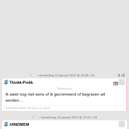
• donderdag 15 januari 2015 @ 15:39 • 41
Thinkk-Pinkk
Tickety-boo
Ik weet nog niet eens of ik gecremeerd of begraven wil
worden....
I solemnly swear i'm up to no good
• donderdag 15 januari 2015 @ 15:41 • 42
#ANONIEM