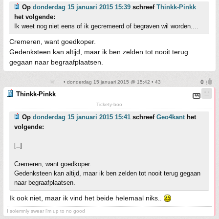
Op
donderdag 15 januari 2015 15:39
schreef
Thinkk-Pinkk
het volgende:
Ik weet nog niet eens of ik gecremeerd of begraven wil worden....
Cremeren, want goedkoper.
Gedenksteen kan altijd, maar ik ben zelden tot nooit terug
gegaan naar begraafplaatsen.
• donderdag 15 januari 2015 @ 15:42 • 43
Thinkk-Pinkk
Tickety-boo
Op
donderdag 15 januari 2015 15:41
schreef
Geo4kant
het
volgende:
[..]
Cremeren, want goedkoper.
Gedenksteen kan altijd, maar ik ben zelden tot nooit terug gegaan
naar begraafplaatsen.
Ik ook niet, maar ik vind het beide helemaal niks..
I solemnly swear i'm up to no good