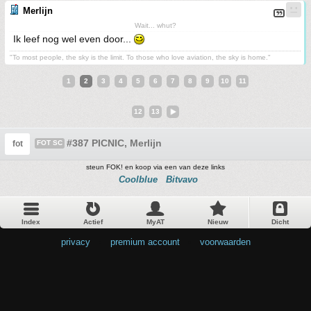
Merlijn
Wait... whut?
Ik leef nog wel even door...
"To most people, the sky is the limit. To those who love aviation, the sky is home."
1
2
3
4
5
6
7
8
9
10
11
12
13
#387 PICNIC, Merlijn
fot
FOT SC
steun FOK! en koop via een van deze links
Coolblue
Bitvavo
Index
Actief
MyAT
Nieuw
Dicht
privacy
•
premium account
•
voorwaarden