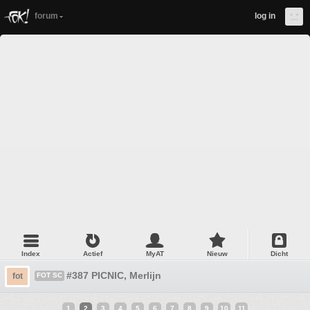
forum
log in
Index
Actief
MyAT
Nieuw
Dicht
#387 PICNIC, Merlijn
fot
FOT SC
1
2
3
4
5
6
7
8
9
10
11