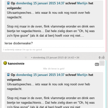
Op
donderdag 15 januari 2015 14:37
schreef
Merlijn
het
volgende:
Uitvaartspeeches... iets waar ik nou ook nog nooit over heb
nagedacht.
Stop mij maar in de oven, flink vlammetje eronder en drink een
biertje ter nagedachtenis... Dat hele zielig doen en "Oh, hij was
zo'n fijne gozer" (als ik dat al ben) hoeft voor mij niet....
Ierse dodenwake?
I solemnly swear i'm up to no good
• donderdag 15 januari 2015 @ 14:42 • 34
kanovinnie
Wie dit leest is gek!
Op
donderdag 15 januari 2015 14:37
schreef
Merlijn
het
volgende:
Uitvaartspeeches... iets waar ik nou ook nog nooit over heb
nagedacht.
Stop mij maar in de oven, flink vlammetje eronder en drink een
biertje ter nagedachtenis... Dat hele zielig doen en "Oh, hij was
zo'n fijne gozer" (als ik dat al ben) hoeft voor mij niet....