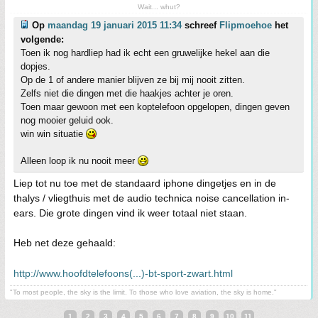
Wait... whut?
Op
maandag 19 januari 2015 11:34
schreef
Flipmoehoe
het
volgende:
Toen ik nog hardliep had ik echt een gruwelijke hekel aan die
dopjes.
Op de 1 of andere manier blijven ze bij mij nooit zitten.
Zelfs niet die dingen met die haakjes achter je oren.
Toen maar gewoon met een koptelefoon opgelopen, dingen geven
nog mooier geluid ook.
win win situatie
Alleen loop ik nu nooit meer
Liep tot nu toe met de standaard iphone dingetjes en in de
thalys / vliegthuis met de audio technica noise cancellation in-
ears. Die grote dingen vind ik weer totaal niet staan.
Heb net deze gehaald:
http://www.hoofdtelefoons(...)-bt-sport-zwart.html
"To most people, the sky is the limit. To those who love aviation, the sky is home."
1
2
3
4
5
6
7
8
9
10
11