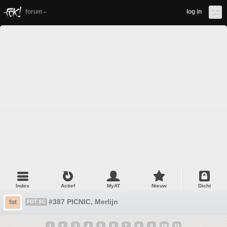
forum
log in
Index
Actief
MyAT
Nieuw
Dicht
#387 PICNIC, Merlijn
fot
FOT SC
1
2
3
4
5
6
7
8
9
10
11