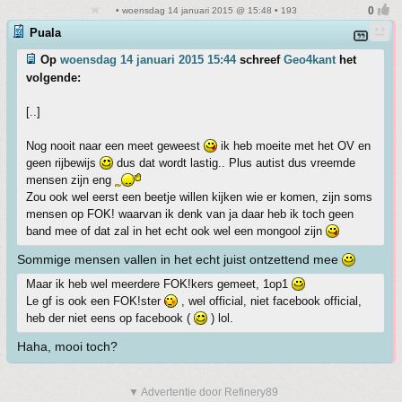
• woensdag 14 januari 2015 @ 15:48 • 193
Puala
Op
woensdag 14 januari 2015 15:44
schreef
Geo4kant
het
volgende:
[..]
Nog nooit naar een meet geweest
ik heb moeite met het OV en
geen rijbewijs
dus dat wordt lastig.. Plus autist dus vreemde
mensen zijn eng
Zou ook wel eerst een beetje willen kijken wie er komen, zijn soms
mensen op FOK! waarvan ik denk van ja daar heb ik toch geen
band mee of dat zal in het echt ook wel een mongool zijn
Sommige mensen vallen in het echt juist ontzettend mee
Maar ik heb wel meerdere FOK!kers gemeet, 1op1
Le gf is ook een FOK!ster
, wel official, niet facebook official,
heb der niet eens op facebook (
) lol.
Haha, mooi toch?
▼ Advertentie door Refinery89