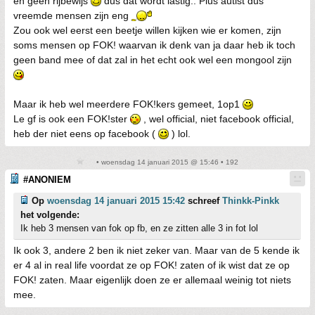
en geen rijbewijs
dus dat wordt lastig.. Plus autist dus
vreemde mensen zijn eng
Zou ook wel eerst een beetje willen kijken wie er komen, zijn
soms mensen op FOK! waarvan ik denk van ja daar heb ik toch
geen band mee of dat zal in het echt ook wel een mongool zijn
Maar ik heb wel meerdere FOK!kers gemeet, 1op1
Le gf is ook een FOK!ster
, wel official, niet facebook official,
heb der niet eens op facebook (
) lol.
• woensdag 14 januari 2015 @ 15:46 • 192
#ANONIEM
Op
woensdag 14 januari 2015 15:42
schreef
Thinkk-Pinkk
het volgende:
Ik heb 3 mensen van fok op fb, en ze zitten alle 3 in fot lol
Ik ook 3, andere 2 ben ik niet zeker van. Maar van de 5 kende ik
er 4 al in real life voordat ze op FOK! zaten of ik wist dat ze op
FOK! zaten. Maar eigenlijk doen ze er allemaal weinig tot niets
mee.