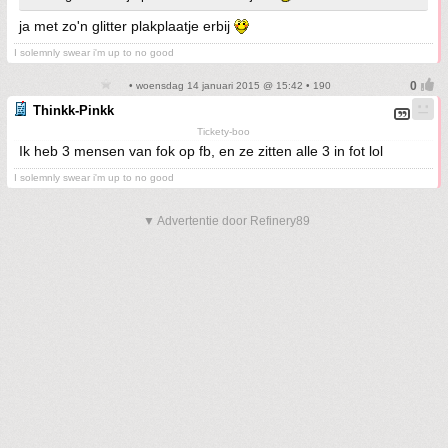
ja met zo'n glitter plakplaatje erbij
I solemnly swear i'm up to no good
• woensdag 14 januari 2015 @ 15:42 • 190
Thinkk-Pinkk
Tickety-boo
Ik heb 3 mensen van fok op fb, en ze zitten alle 3 in fot lol
I solemnly swear i'm up to no good
▼ Advertentie door Refinery89