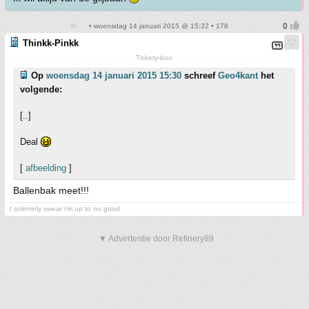
• woensdag 14 januari 2015 @ 15:32 • 178
Thinkk-Pinkk
Tickety-boo
Op
woensdag 14 januari 2015 15:30
schreef
Geo4kant
het
volgende:
[..]
Deal
[
afbeelding
]
Ballenbak meet!!!
I solemnly swear i'm up to no good
▼ Advertentie door Refinery89