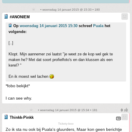
• woensdag 14 januari 2015 @ 15:33 • 180
#ANONIEM
Op
woensdag 14 januari 2015 15:30
schreef
Puala
het
volgende:
[..]
Klopt. Mijn aannemer zei laatst "je weet ze de kop wel gek te
maken he? Met dat soort profielfoto's en dan klussen als een
kerel? "
En ik moest wel lachen
*fobo bekijkt*
I can see why.
• woensdag 14 januari 2015 @ 15:34 • 181
Thinkk-Pinkk
Tickety-boo
Zo ik sta nu ook bij Puala's gluurders, Maar kon geen berichtje