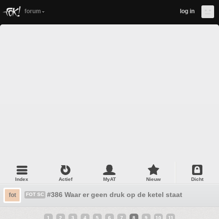
forum
log in
Index
Actief
MyAT
Nieuw
Dicht
#386 Waar er geen druk op de ketel staat
fot
FOT SC
1
2
3
4
5
6
7
8
9
10
11