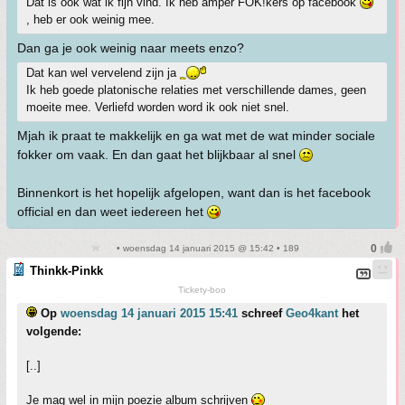
Dat is ook wat ik fijn vind. Ik heb amper FOK!kers op facebook
, heb er ook weinig mee.
Dan ga je ook weinig naar meets enzo?
Dat kan wel vervelend zijn ja
Ik heb goede platonische relaties met verschillende dames, geen
moeite mee. Verliefd worden word ik ook niet snel.
Mjah ik praat te makkelijk en ga wat met de wat minder sociale
fokker om vaak. En dan gaat het blijkbaar al snel
Binnenkort is het hopelijk afgelopen, want dan is het facebook
official en dan weet iedereen het
• woensdag 14 januari 2015 @ 15:42 • 189
Thinkk-Pinkk
Tickety-boo
Op
woensdag 14 januari 2015 15:41
schreef
Geo4kant
het
volgende:
[..]
Je mag wel in mijn poezie album schrijven