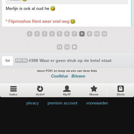
Merlijn is ook al oud he
* Flipmoehoe Rent weer snel weg
1
2
3
4
5
6
7
8
9
10
11
12
13
#386 Waar er geen druk op de ketel staat
fot
FOT SC
steun FOK! en koop via een van deze links
Coolblue
Bitvavo
Index
Actief
MyAT
Nieuw
Dicht
privacy
•
premium account
•
voorwaarden