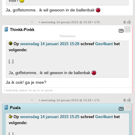
voor?
Ja, goffetomme.. ik wil gewoon in de ballenbak
• woensdag 14 januari 2015 @ 15:28 • 170
Thinkk-Pinkk
Tickety-boo
Op
woensdag 14 januari 2015 15:28
schreef
Geo4kant
het
volgende:
[..]
Ja, goffetomme.. ik wil gewoon in de ballenbak
Ja ik ook! ga je mee?
I solemnly swear i'm up to no good
• woensdag 14 januari 2015 @ 15:29 • 171
Puala
Op
woensdag 14 januari 2015 15:25
schreef
Geo4kant
het
volgende:
[..]