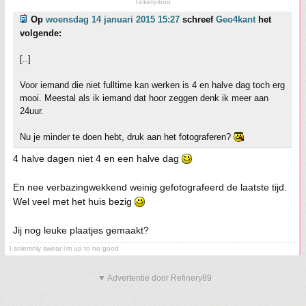
Tickety-boo
Op
woensdag 14 januari 2015 15:27
schreef
Geo4kant
het
volgende:
[..]
Voor iemand die niet fulltime kan werken is 4 en halve dag toch erg
mooi. Meestal als ik iemand dat hoor zeggen denk ik meer aan
24uur.
Nu je minder te doen hebt, druk aan het fotograferen?
4 halve dagen niet 4 en een halve dag
En nee verbazingwekkend weinig gefotografeerd de laatste tijd.
Wel veel met het huis bezig
Jij nog leuke plaatjes gemaakt?
I solemnly swear i'm up to no good
▼ Advertentie door Refinery89