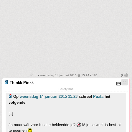
• woensdag 14 januari 2015 @ 15:24 • 160
Thinkk-Pinkk
Tickety-boo
Op
woensdag 14 januari 2015 15:23
schreef
Puala
het
volgende:
[..]
Ja maar wát voor functie bekleedde je?
Mijn netwerk is best ok
te noemen