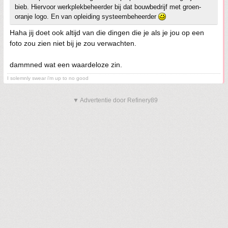
bieb. Hiervoor werkplekbeheerder bij dat bouwbedrijf met groen-
oranje logo. En van opleiding systeembeheerder
Haha jij doet ook altijd van die dingen die je als je jou op een
foto zou zien niet bij je zou verwachten.
dammned wat een waardeloze zin.
I solemnly swear i'm up to no good
▼ Advertentie door Refinery89