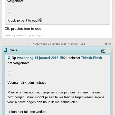
volgende:
[..]
Klopt, je bent te oud
25. precies ben te oud.
I solemnly swear i'm up to no good
• woensdag 14 januari 2015 @ 15:25 • 162
Puala
Op
woensdag 14 januari 2015 15:24
schreef
Thinkk-Pinkk
het volgende:
[..]
Voornamelijk administratief.
Maar er zitten nog wat dingetjes in de pijp dus ik maak me niet
zo'n zorgen. Maar mocht je een leuke functie tegenkomen ergens
voor 4 halve dagen dan houd ik me aanbevolen.
Ik kan niet fulltime werken.