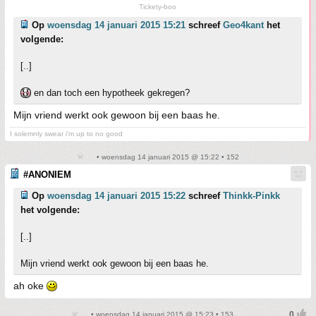
Tickety-boo
Op
woensdag 14 januari 2015 15:21
schreef
Geo4kant
het
volgende:
[..]
en dan toch een hypotheek gekregen?
Mijn vriend werkt ook gewoon bij een baas he.
I solemnly swear i'm up to no good
• woensdag 14 januari 2015 @ 15:22 • 152
#ANONIEM
Op
woensdag 14 januari 2015 15:22
schreef
Thinkk-Pinkk
het volgende:
[..]
Mijn vriend werkt ook gewoon bij een baas he.
ah oke
• woensdag 14 januari 2015 @ 15:23 • 153