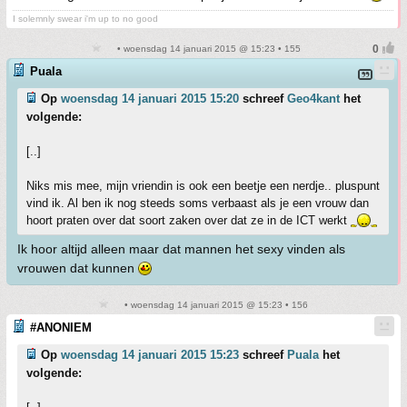
I solemnly swear i'm up to no good
• woensdag 14 januari 2015 @ 15:23 • 155
Puala
Op
woensdag 14 januari 2015 15:20
schreef
Geo4kant
het
volgende:
[..]
Niks mis mee, mijn vriendin is ook een beetje een nerdje.. pluspunt
vind ik. Al ben ik nog steeds soms verbaast als je een vrouw dan
hoort praten over dat soort zaken over dat ze in de ICT werkt
Ik hoor altijd alleen maar dat mannen het sexy vinden als
vrouwen dat kunnen
• woensdag 14 januari 2015 @ 15:23 • 156
#ANONIEM
Op
woensdag 14 januari 2015 15:23
schreef
Puala
het
volgende: