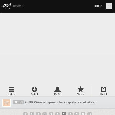
forum
log in
Index
Actief
MyAT
Nieuw
Dicht
#386 Waar er geen druk op de ketel staat
fot
FOT SC
1
2
3
4
5
6
7
8
9
10
11