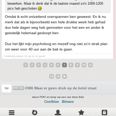
bewerken. Maar ik denk dat ik de laatste maand zo'n 1000-1200
pics heb geschoten
Omdat ik echt ontzettend overspannen ben geweest. En ik nu
merk dat als ik bijvoorbeeld een hele drukke week heb gehad
dus hele dagen weg heb gemoeten voor het een en ander ik
geestelijk helemaal gesloopt ben.
Dus het lijkt mijn psycholoog en mezelf nog niet zo'n strak plan
om weer voor 40 uur aan de bak te gaan.
I solemnly swear i'm up to no good
1
2
3
4
5
6
7
8
9
10
11
12
13
#386 Waar er geen druk op de ketel staat
fot
FOT SC
steun FOK! en koop via een van deze links
Coolblue
Bitvavo