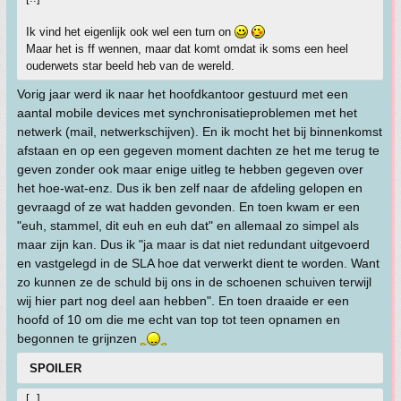
Ik vind het eigenlijk ook wel een turn on
Maar het is ff wennen, maar dat komt omdat ik soms een heel
ouderwets star beeld heb van de wereld.
Vorig jaar werd ik naar het hoofdkantoor gestuurd met een
aantal mobile devices met synchronisatieproblemen met het
netwerk (mail, netwerkschijven). En ik mocht het bij binnenkomst
afstaan en op een gegeven moment dachten ze het me terug te
geven zonder ook maar enige uitleg te hebben gegeven over
het hoe-wat-enz. Dus ik ben zelf naar de afdeling gelopen en
gevraagd of ze wat hadden gevonden. En toen kwam er een
"euh, stammel, dit euh en euh dat" en allemaal zo simpel als
maar zijn kan. Dus ik "ja maar is dat niet redundant uitgevoerd
en vastgelegd in de SLA hoe dat verwerkt dient te worden. Want
zo kunnen ze de schuld bij ons in de schoenen schuiven terwijl
wij hier part nog deel aan hebben". En toen draaide er een
hoofd of 10 om die me echt van top tot teen opnamen en
begonnen te grijnzen
SPOILER
[..]