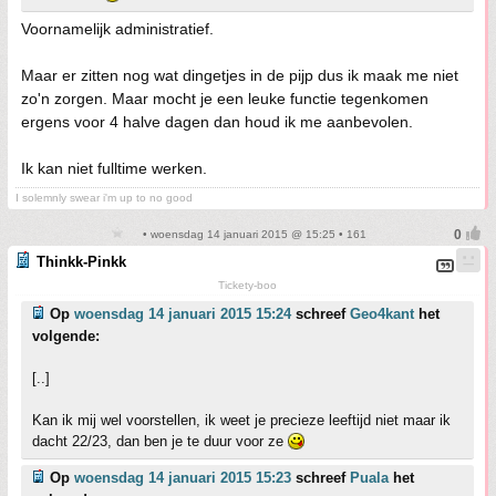
Voornamelijk administratief.
Maar er zitten nog wat dingetjes in de pijp dus ik maak me niet
zo'n zorgen. Maar mocht je een leuke functie tegenkomen
ergens voor 4 halve dagen dan houd ik me aanbevolen.
Ik kan niet fulltime werken.
I solemnly swear i'm up to no good
• woensdag 14 januari 2015 @ 15:25 • 161
Thinkk-Pinkk
Tickety-boo
Op
woensdag 14 januari 2015 15:24
schreef
Geo4kant
het
volgende:
[..]
Kan ik mij wel voorstellen, ik weet je precieze leeftijd niet maar ik
dacht 22/23, dan ben je te duur voor ze
Op
woensdag 14 januari 2015 15:23
schreef
Puala
het