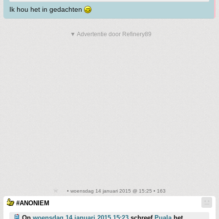
Ik hou het in gedachten
▼ Advertentie door Refinery89
• woensdag 14 januari 2015 @ 15:25 • 163
#ANONIEM
Op
woensdag 14 januari 2015 15:23
schreef
Puala
het