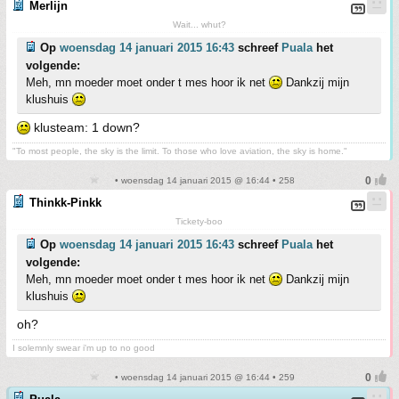
Merlijn
Wait... whut?
Op
woensdag 14 januari 2015 16:43
schreef
Puala
het
volgende:
Meh, mn moeder moet onder t mes hoor ik net
Dankzij mijn
klushuis
klusteam: 1 down?
"To most people, the sky is the limit. To those who love aviation, the sky is home."
• woensdag 14 januari 2015 @ 16:44 • 258
Thinkk-Pinkk
Tickety-boo
Op
woensdag 14 januari 2015 16:43
schreef
Puala
het
volgende:
Meh, mn moeder moet onder t mes hoor ik net
Dankzij mijn
klushuis
oh?
I solemnly swear i'm up to no good
• woensdag 14 januari 2015 @ 16:44 • 259