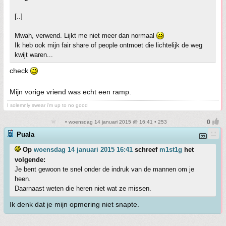
[..]
Mwah, verwend. Lijkt me niet meer dan normaal
Ik heb ook mijn fair share of people ontmoet die lichtelijk de weg
kwijt waren...
check
Mijn vorige vriend was echt een ramp.
I solemnly swear i'm up to no good
• woensdag 14 januari 2015 @ 16:41 • 253
Puala
Op
woensdag 14 januari 2015 16:41
schreef
m1st1g
het
volgende:
Je bent gewoon te snel onder de indruk van de mannen om je
heen.
Daarnaast weten die heren niet wat ze missen.
Ik denk dat je mijn opmering niet snapte.