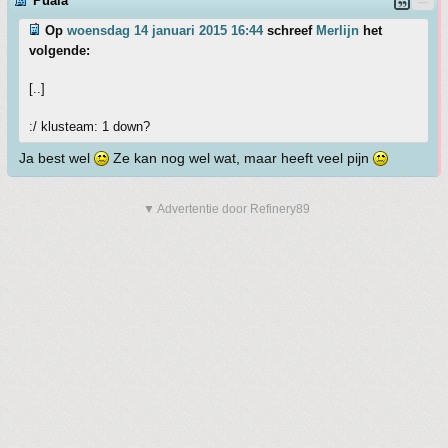
Puala
Op
woensdag 14 januari 2015 16:44
schreef
Merlijn
het
volgende:
[..]
:/ klusteam: 1 down?
Ja best wel
Ze kan nog wel wat, maar heeft veel pijn
▼ Advertentie door Refinery89