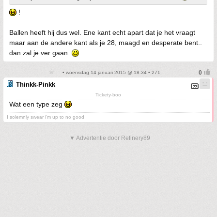
!
Ballen heeft hij dus wel. Ene kant echt apart dat je het vraagt
maar aan de andere kant als je 28, maagd en desperate bent..
dan zal je ver gaan.
• woensdag 14 januari 2015 @ 18:34 • 271
Thinkk-Pinkk
Tickety-boo
Wat een type zeg
I solemnly swear i'm up to no good
▼ Advertentie door Refinery89