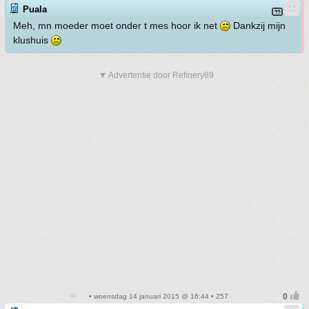
Puala
Meh, mn moeder moet onder t mes hoor ik net
Dankzij mijn
klushuis
▼ Advertentie door Refinery89
• woensdag 14 januari 2015 @ 16:44 • 257