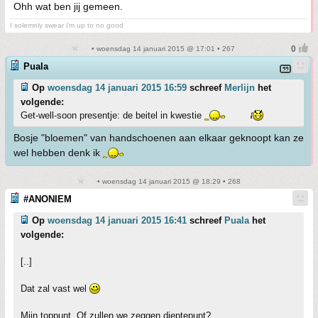
Ohh wat ben jij gemeen.
I solemnly swear i'm up to no good
• woensdag 14 januari 2015 @ 17:01 • 267
Puala
Op
woensdag 14 januari 2015 16:59
schreef
Merlijn
het
volgende:
Get-well-soon presentje: de beitel in kwestie
Bosje "bloemen" van handschoenen aan elkaar geknoopt kan ze
wel hebben denk ik
• woensdag 14 januari 2015 @ 18:29 • 268
#ANONIEM
Op
woensdag 14 januari 2015 16:41
schreef
Puala
het
volgende:
[..]
Dat zal vast wel
Mijn toppunt. Of zullen we zeggen dieptepunt?