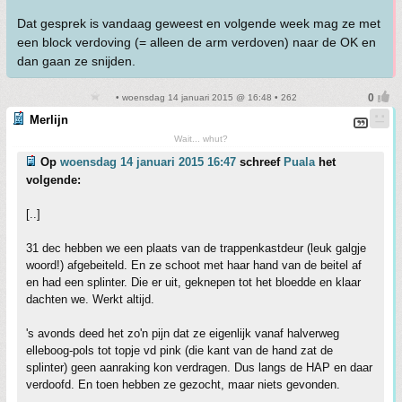
Dat gesprek is vandaag geweest en volgende week mag ze met
een block verdoving (= alleen de arm verdoven) naar de OK en
dan gaan ze snijden.
• woensdag 14 januari 2015 @ 16:48 • 262
Merlijn
Wait... whut?
Op
woensdag 14 januari 2015 16:47
schreef
Puala
het
volgende:
[..]
31 dec hebben we een plaats van de trappenkastdeur (leuk galgje
woord!) afgebeiteld. En ze schoot met haar hand van de beitel af
en had een splinter. Die er uit, geknepen tot het bloedde en klaar
dachten we. Werkt altijd.
's avonds deed het zo'n pijn dat ze eigenlijk vanaf halverweg
elleboog-pols tot topje vd pink (die kant van de hand zat de
splinter) geen aanraking kon verdragen. Dus langs de HAP en daar
verdoofd. En toen hebben ze gezocht, maar niets gevonden.