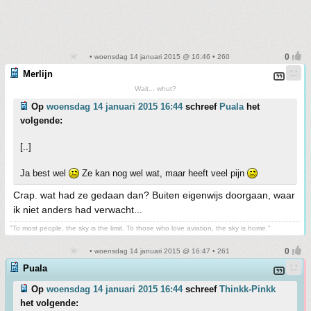
• woensdag 14 januari 2015 @ 16:46 • 260
Merlijn
Wait... whut?
Op
woensdag 14 januari 2015 16:44
schreef
Puala
het
volgende:
[..]
Ja best wel
Ze kan nog wel wat, maar heeft veel pijn
Crap. wat had ze gedaan dan? Buiten eigenwijs doorgaan, waar
ik niet anders had verwacht...
"To most people, the sky is the limit. To those who love aviation, the sky is home."
• woensdag 14 januari 2015 @ 16:47 • 261
Puala
Op
woensdag 14 januari 2015 16:44
schreef
Thinkk-Pinkk
het volgende: