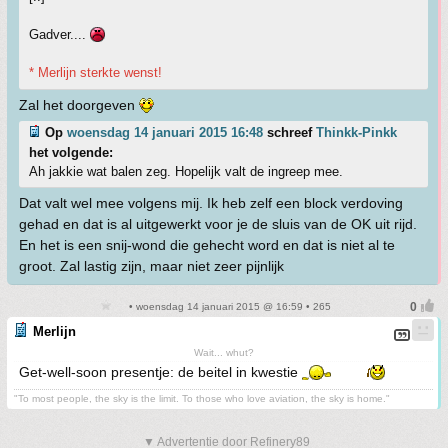
Gadver....
* Merlijn sterkte wenst!
Zal het doorgeven
Op
woensdag 14 januari 2015 16:48
schreef
Thinkk-Pinkk
het volgende:
Ah jakkie wat balen zeg. Hopelijk valt de ingreep mee.
Dat valt wel mee volgens mij. Ik heb zelf een block verdoving
gehad en dat is al uitgewerkt voor je de sluis van de OK uit rijd.
En het is een snij-wond die gehecht word en dat is niet al te
groot. Zal lastig zijn, maar niet zeer pijnlijk
• woensdag 14 januari 2015 @ 16:59 • 265
Merlijn
Wait... whut?
Get-well-soon presentje: de beitel in kwestie
"To most people, the sky is the limit. To those who love aviation, the sky is home."
▼ Advertentie door Refinery89