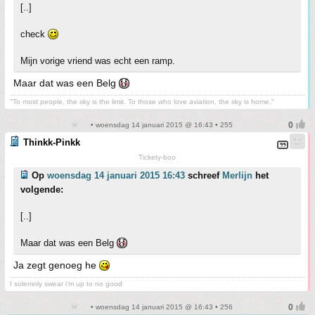
[..]
check
Mijn vorige vriend was echt een ramp.
Maar dat was een Belg
"To most people, the sky is the limit. To those who love aviation, the sky is home."
• woensdag 14 januari 2015 @ 16:43 • 255
Thinkk-Pinkk
Tickety-boo
Op
woensdag 14 januari 2015 16:43
schreef
Merlijn
het
volgende:
[..]
Maar dat was een Belg
Ja zegt genoeg he
I solemnly swear i'm up to no good
• woensdag 14 januari 2015 @ 16:43 • 256