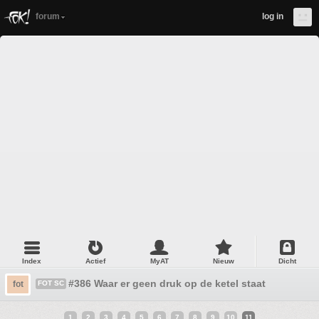
forum
log in
Index
Actief
MyAT
Nieuw
Dicht
#386 Waar er geen druk op de ketel staat
fot
FOT SC
1
2
3
4
5
6
7
8
9
10
11