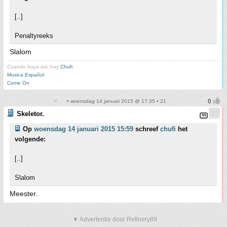
[..]
Penaltyreeks
Slalom
Cuando haya sol, hay
Chufi
Musica Español
Come On
• woensdag 14 januari 2015 @ 17:35 • 21
Skeletor.
Op
woensdag 14 januari 2015 15:59
schreef
chufi
het
volgende:
[..]
Slalom
Meester.
▼ Advertentie door Refinery89