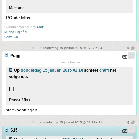
Meester.
ROnde Miss
Cuando haya sol, hay
Chufi
Musica Español
Come On
• donderdag 15 januari 2015 @ 07:03 • 23
Pugg
Friends forever
Op
donderdag 15 januari 2015 02:14
schreef
chufi
het
volgende:
[..]
Ronde Miss
steekpenningen
• donderdag 15 januari 2015 @ 07:28 • 24
S15