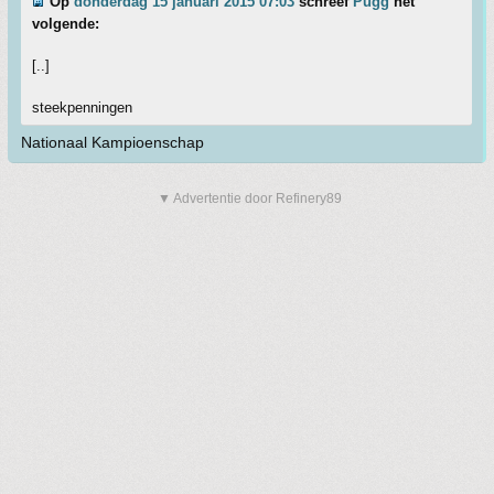
Op
donderdag 15 januari 2015 07:03
schreef
Pugg
het
volgende:
[..]
steekpenningen
Nationaal Kampioenschap
▼ Advertentie door Refinery89