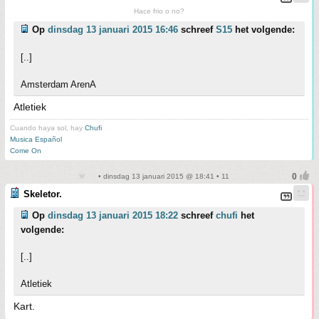
Hace frio o no?
Op
dinsdag 13 januari 2015 16:46
schreef
S15
het volgende:
[..]
Amsterdam ArenA
Atletiek
Cuando haya sol, hay
Chufi
Musica Español
Come On
• dinsdag 13 januari 2015 @ 18:41 • 11
Skeletor.
Op
dinsdag 13 januari 2015 18:22
schreef
chufi
het
volgende:
[..]
Atletiek
Kart.