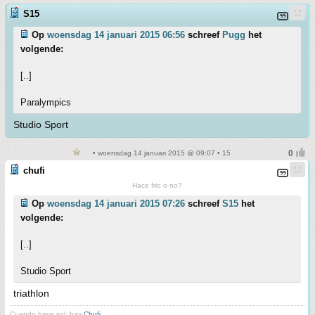
S15
Op
woensdag 14 januari 2015 06:56
schreef
Pugg
het
volgende:
[..]
Paralympics
Studio Sport
• woensdag 14 januari 2015 @ 09:07 • 15
chufi
Hace frio o no?
Op
woensdag 14 januari 2015 07:26
schreef
S15
het
volgende:
[..]
Studio Sport
triathlon
Cuando haya sol, hay
Chufi