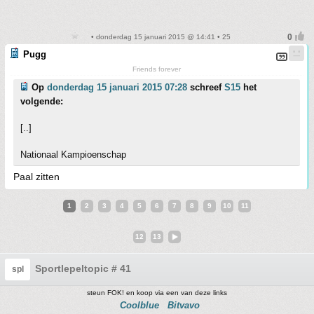
• donderdag 15 januari 2015 @ 14:41 • 25
Pugg
Friends forever
Op
donderdag 15 januari 2015 07:28
schreef
S15
het
volgende:
[..]
Nationaal Kampioenschap
Paal zitten
1
2
3
4
5
6
7
8
9
10
11
12
13
Sportlepeltopic # 41
spl
steun FOK! en koop via een van deze links
Coolblue
Bitvavo