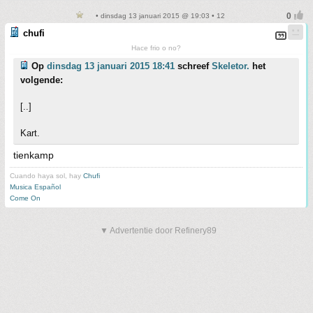
• dinsdag 13 januari 2015 @ 19:03 • 12
chufi
Hace frio o no?
Op
dinsdag 13 januari 2015 18:41
schreef
Skeletor.
het
volgende:
[..]
Kart.
tienkamp
Cuando haya sol, hay
Chufi
Musica Español
Come On
▼ Advertentie door Refinery89