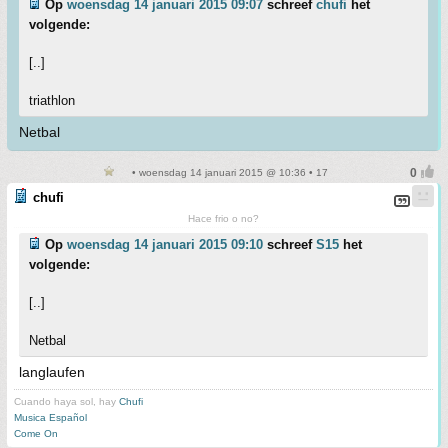
Op
woensdag 14 januari 2015 09:07
schreef
chufi
het
volgende:
[..]
triathlon
Netbal
• woensdag 14 januari 2015 @ 10:36 • 17
chufi
Hace frio o no?
Op
woensdag 14 januari 2015 09:10
schreef
S15
het
volgende:
[..]
Netbal
langlaufen
Cuando haya sol, hay
Chufi
Musica Español
Come On