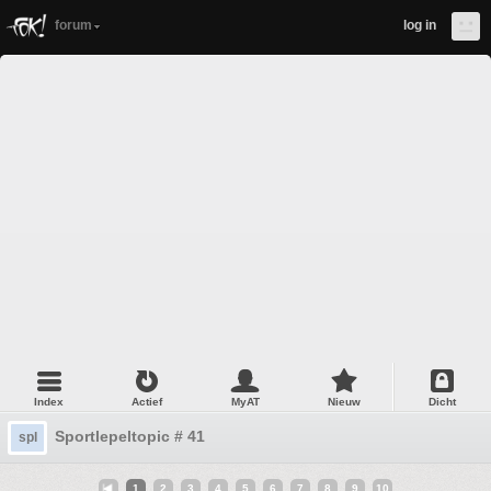
forum
log in
Index
Actief
MyAT
Nieuw
Dicht
Sportlepeltopic # 41
spl
1
2
3
4
5
6
7
8
9
10