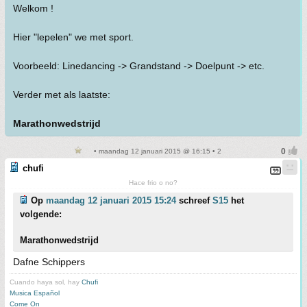
Welkom !
Hier "lepelen" we met sport.
Voorbeeld: Linedancing -> Grandstand -> Doelpunt -> etc.
Verder met als laatste:
Marathonwedstrijd
• maandag 12 januari 2015 @ 16:15 • 2
chufi
Hace frio o no?
Op
maandag 12 januari 2015 15:24
schreef
S15
het
volgende:
Marathonwedstrijd
Dafne Schippers
Cuando haya sol, hay
Chufi
Musica Español
Come On