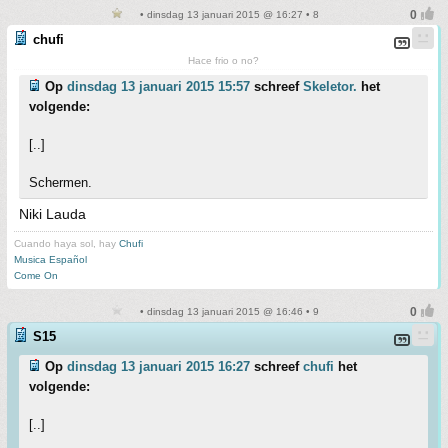
• dinsdag 13 januari 2015 @ 16:27 • 8
chufi
Hace frio o no?
Op
dinsdag 13 januari 2015 15:57
schreef
Skeletor.
het
volgende:
[..]
Schermen.
Niki Lauda
Cuando haya sol, hay
Chufi
Musica Español
Come On
• dinsdag 13 januari 2015 @ 16:46 • 9
S15
Op
dinsdag 13 januari 2015 16:27
schreef
chufi
het
volgende:
[..]