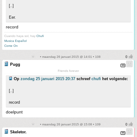
[..]
Eer.
record
Cuando haya sol, hay
Chufi
Musica Español
Come On
• maandag 26 januari 2015 @ 14:01 • 108
Pugg
Friends forever
Op
zondag 25 januari 2015 20:37
schreef
chufi
het volgende:
[..]
record
doelpunt
• maandag 26 januari 2015 @ 15:08 • 109
Skeletor.