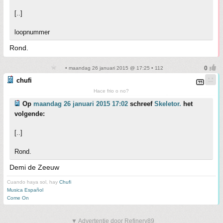
[..]
loopnummer
Rond.
• maandag 26 januari 2015 @ 17:25 • 112
chufi
Hace frio o no?
Op
maandag 26 januari 2015 17:02
schreef
Skeletor.
het
volgende:
[..]
Rond.
Demi de Zeeuw
Cuando haya sol, hay
Chufi
Musica Español
Come On
▼ Advertentie door Refinery89