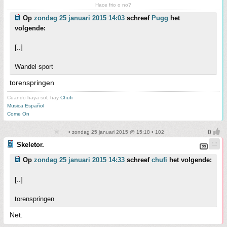
Hace frio o no?
Op
zondag 25 januari 2015 14:03
schreef
Pugg
het
volgende:
[..]
Wandel sport
torenspringen
Cuando haya sol, hay
Chufi
Musica Español
Come On
• zondag 25 januari 2015 @ 15:18 • 102
Skeletor.
Op
zondag 25 januari 2015 14:33
schreef
chufi
het volgende:
[..]
torenspringen
Net.