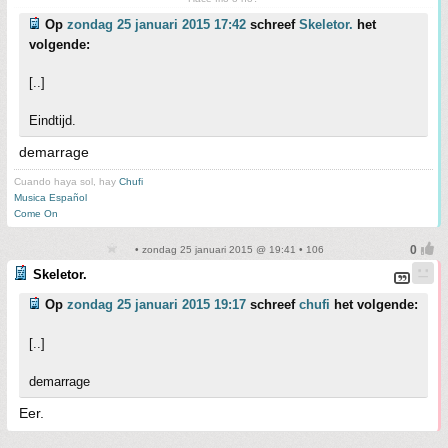
Op
zondag 25 januari 2015 17:42
schreef
Skeletor.
het
volgende:
[..]
Eindtijd.
demarrage
Cuando haya sol, hay
Chufi
Musica Español
Come On
• zondag 25 januari 2015 @ 19:41 • 106
Skeletor.
Op
zondag 25 januari 2015 19:17
schreef
chufi
het volgende:
[..]
demarrage
Eer.