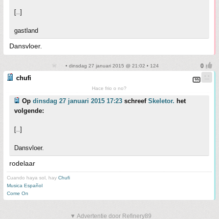
[..]
gastland
Dansvloer.
• dinsdag 27 januari 2015 @ 21:02 • 124
chufi
Hace frio o no?
Op
dinsdag 27 januari 2015 17:23
schreef
Skeletor.
het
volgende:
[..]
Dansvloer.
rodelaar
Cuando haya sol, hay
Chufi
Musica Español
Come On
▼ Advertentie door Refinery89