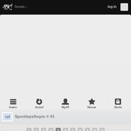
forum
log in
Index
Actief
MyAT
Nieuw
Dicht
Sportlepeltopic # 41
spl
1
2
3
4
5
6
7
8
9
10
11