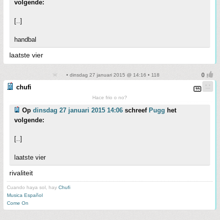
volgende:
[..]
handbal
laatste vier
• dinsdag 27 januari 2015 @ 14:16 • 118
chufi
Hace frio o no?
Op
dinsdag 27 januari 2015 14:06
schreef
Pugg
het
volgende:
[..]
laatste vier
rivaliteit
Cuando haya sol, hay
Chufi
Musica Español
Come On