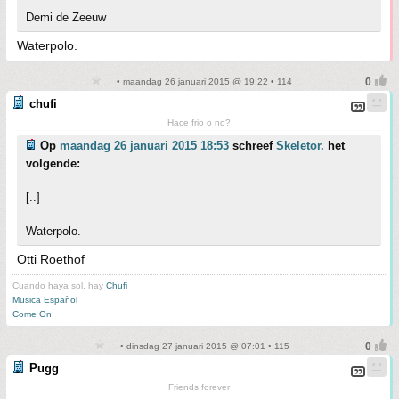
Demi de Zeeuw
Waterpolo.
• maandag 26 januari 2015 @ 19:22 • 114
chufi
Hace frio o no?
Op
maandag 26 januari 2015 18:53
schreef
Skeletor.
het
volgende:
[..]
Waterpolo.
Otti Roethof
Cuando haya sol, hay
Chufi
Musica Español
Come On
• dinsdag 27 januari 2015 @ 07:01 • 115
Pugg
Friends forever