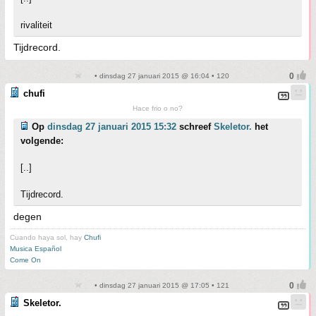
rivaliteit
Tijdrecord.
• dinsdag 27 januari 2015 @ 16:04 • 120
chufi
Hace frio o no?
Op
dinsdag 27 januari 2015 15:32
schreef
Skeletor.
het
volgende:
[..]
Tijdrecord.
degen
Cuando haya sol, hay
Chufi
Musica Español
Come On
• dinsdag 27 januari 2015 @ 17:05 • 121
Skeletor.