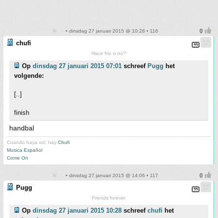
• dinsdag 27 januari 2015 @ 10:28 • 116
chufi
Hace frio o no?
Op
dinsdag 27 januari 2015 07:01
schreef
Pugg
het
volgende:
[..]
finish
handbal
Cuando haya sol, hay
Chufi
Musica Español
Come On
• dinsdag 27 januari 2015 @ 14:06 • 117
Pugg
Friends forever
Op
dinsdag 27 januari 2015 10:28
schreef
chufi
het