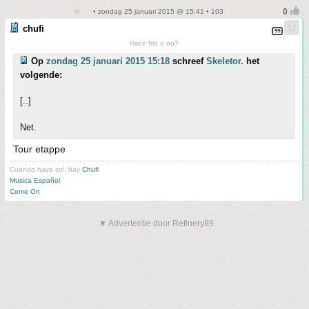
• zondag 25 januari 2015 @ 15:41 • 103
chufi
Hace frio o no?
Op
zondag 25 januari 2015 15:18
schreef
Skeletor.
het
volgende:
[..]
Net.
Tour etappe
Cuando haya sol, hay
Chufi
Musica Español
Come On
▼ Advertentie door Refinery89