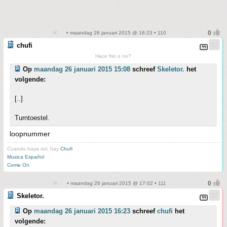
• maandag 26 januari 2015 @ 16:23 • 110
chufi
Hace frio o no?
Op
maandag 26 januari 2015 15:08
schreef
Skeletor.
het
volgende:
[..]
Turntoestel.
loopnummer
Cuando haya sol, hay
Chufi
Musica Español
Come On
• maandag 26 januari 2015 @ 17:02 • 111
Skeletor.
Op
maandag 26 januari 2015 16:23
schreef
chufi
het
volgende: