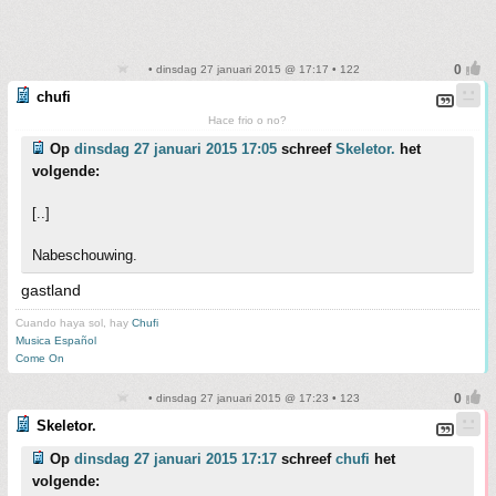
• dinsdag 27 januari 2015 @ 17:17 • 122
chufi
Hace frio o no?
Op
dinsdag 27 januari 2015 17:05
schreef
Skeletor.
het
volgende:
[..]
Nabeschouwing.
gastland
Cuando haya sol, hay
Chufi
Musica Español
Come On
• dinsdag 27 januari 2015 @ 17:23 • 123
Skeletor.
Op
dinsdag 27 januari 2015 17:17
schreef
chufi
het
volgende: