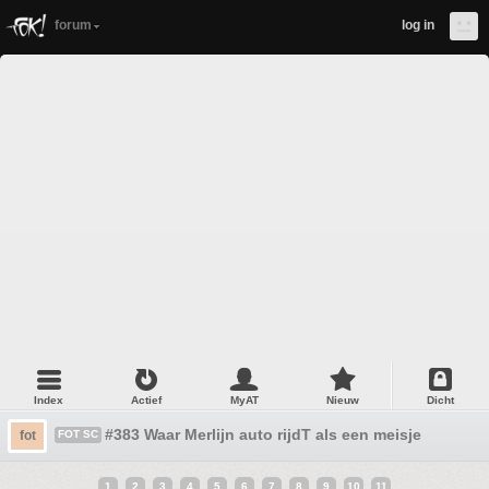
forum
log in
Index
Actief
MyAT
Nieuw
Dicht
#383 Waar Merlijn auto rijdT als een meisje
fot
FOT SC
1
2
3
4
5
6
7
8
9
10
11